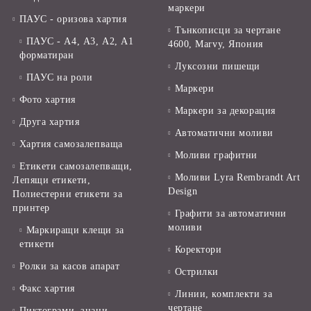
маркери
ПАУС - оризова хартия
Тънкописци за чертане
ПАУС - А4, А3, А2, А1
4600, Marvy, Япония
форматиран
Луксозни пишещи
ПАУС на роли
Маркери
Фото хартия
Маркери за декорация
Друга хартия
Автоматични моливи
Хартия самозалепваща
Моливи графитни
Етикети самозалепващи,
Моливи Lyra Rembrandt Art
Лепящи етикети,
Design
Полиестерни етикети за
принтер
Графити за автоматични
моливи
Маркиращи клещи за
етикети
Коректори
Ролки за касов апарат
Острилки
Факс хартия
Линии, комплекти за
чертане
Пиктограми, знаци