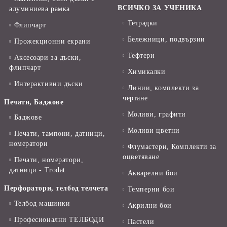
ВСИЧКО ЗА УЧЕНИКА
алуминиева рамка
Тетрадки
Флипчарт
Бележници, подвързии
Прожекционни екрани
Тефтери
Аксесоари за дъски,
флипчарт
Химикалки
Интерактивни дъски
Линии, комплекти за
чертане
Печати, Баджове
Моливи, графити
Баджове
Моливи цветни
Печати, тампони, датници,
номератори
Флумастери, Комплекти за
оцветяване
Печати, номератори,
датници - Trodat
Акварелни бои
Перфоратори, телбод телчета
Темперни бои
Телбод машинки
Акрилни бои
Професионални ТЕЛБОДИ
Пастели