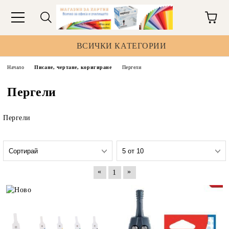
ВСИЧКИ КАТЕГОРИИ
Начало
Писане, чертане, коригиране
Пергели
Пергели
Пергели
«
»
1