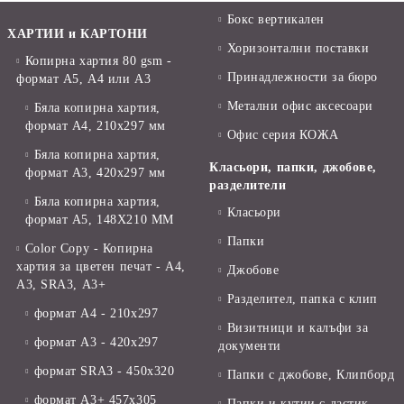
Бокс вертикален
ХАРТИИ и КАРТОНИ
Хоризонтални поставки
Копирна хартия 80 gsm -
Принадлежности за бюро
формат А5, А4 или А3
Метални офис аксесоари
Бяла копирна хартия,
формат А4, 210x297 мм
Офис серия КОЖА
Бяла копирна хартия,
Класьори, папки, джобове,
формат А3, 420x297 мм
разделители
Бяла копирна хартия,
Класьори
формат А5, 148X210 ММ
Папки
Color Copy - Копирна
хартия за цветен печат - А4,
Джобове
А3, SRA3, А3+
Разделител, папка с клип
формат А4 - 210x297
Визитници и калъфи за
формат А3 - 420x297
документи
формат SRA3 - 450x320
Папки с джобове, Клипборд
формат А3+ 457x305
Папки и кутии с ластик