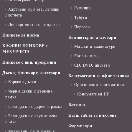
Гумички
Хартиени кубчета, лепящи
листчета
Тубуси
Лепящи листчета, индекси
Пергели
Пликове за писма
Компютърни аксесоари
КАФЯВИ ПЛИКОВЕ с
Мишки и клавиатури
МЕХУРЧЕТА
Flash памети
Пликове с цип, прозрачни
CD, DVD, дискети
Дъски, флипчарт, аксесоари
Консумативи за офис техника
Коркови дъски
Оригинални консумативи
Черни дъски с дървена
Консумативи HP
рамка
Батерии
Бели дъски с дървена рамка
Каси, табла за ключове
Бели дъски с алуминиева
рамка
Формуляри
Магнитни, бели дъски с