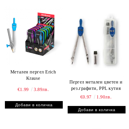
Метален пергел Erich
Krause
Пергел метален цветен и
рез.графити, PPL кутия
€1.99
3.89лв.
€0.97
1.90лв.