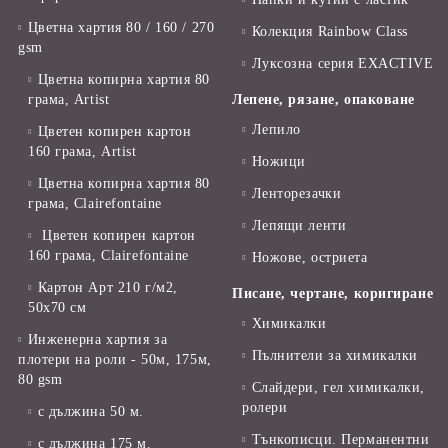
Цветна хартия 80 / 160 / 270
Колекция Rainbow Class
gsm
Луксозна серия EXACTIVE
Цветна копирна хартия 80
грама, Artist
Лепене, рязане, опаковане
Лепило
Цветен копирен картон
160 грама, Artist
Ножици
Цветна копирна хартия 80
Ленторезачки
грама, Clairefontaine
Лепящи ленти
Цветен копирен картон
160 грама, Clairefontaine
Ножове, остриета
Картон Арт 210 г/м2,
Писане, чертане, коригиране
50х70 см
Химикалки
Инженерна хартия за
Пълнители за химикалки
плотери на роли - 50м, 175м,
80 gsm
Слайдери, гел химикалки,
ролери
с дължина 50 м.
Тънкописци. Перманентни
с дължина 175 м.