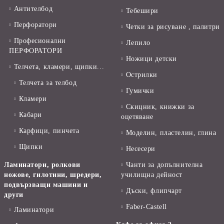
Антителбод
Тебешири
Перфоратори
Четки за рисуване , палитри
Професионални
Лепило
ПЕРФОРАТОРИ
Ножици детски
Телчета, кламери, щипки...
Острилки
Телчета за телбод
Гумички
Кламери
Скицник, книжки за
Кабари
оцетяване
Карфици, пинчета
Моделин, пластелин, глина
Щипки
Несесери
Ламинатори, ролкови
Чанти за допълнителна
ножове, гилотини, шредери,
училищна дейност
подвързващи машини и
Дъски, флипчарт
други
Faber-Castell
Ламинатори