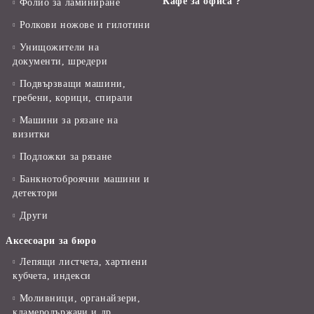
Кафе за офиса ?
Фолио за ламиниране
Ролкови ножове и гилотини
Унищожители на
документи, шредери
Подвързващи машини,
гребени, корици, спирали
Машини за рязане на
визитки
Подложки за рязане
Банкнотоброячни машини и
детектори
Други
Аксесоари за бюро
Лепящи листчета, хартиени
кубчета, индекси
Моливници, органайзери,
кламеродържачи и др.