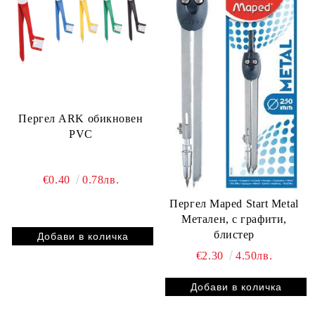
Пергел ARK обикновен
PVC
€0.40
0.78лв.
Пергел Maped Start Metal
Метален, с графити,
блистер
€2.30
4.50лв.