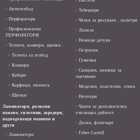
Пастели
Антителбод
Тебешири
Перфоратори
Четки за рисуване , палитри
Професионални
Лепило
ПЕРФОРАТОРИ
Ножици детски
Телчета, кламери, щипки...
Острилки
Телчета за телбод
Гумички
Кламери
Скицник, книжки за
Кабари
оцетяване
Карфици, пинчета
Моделин, пластелин, глина
Щипки
Несесери
Ламинатори, ролкови
Чанти за допълнителна
ножове, гилотини, шредери,
училищна дейност
подвързващи машини и
Дъски, флипчарт
други
Faber-Castell
Ламинатори