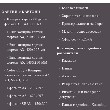
Бокс вертикален
ХАРТИИ и КАРТОНИ
Хоризонтални поставки
Копирна хартия 80 gsm -
Принадлежности за бюро
формат А5, А4 или А3
Метални офис аксесоари
Бяла копирна хартия,
формат А4, 210x297 мм
Офис серия КОЖА
Бяла копирна хартия,
Класьори, папки, джобове,
формат А3, 420x297 мм
разделители
Бяла копирна хартия,
Класьори
формат А5, 148X210 ММ
Папки
Color Copy - Копирна
хартия за цветен печат - А4,
Джобове
А3, SRA3, А3+
Разделител, папка с клип
формат А4 - 210x297
Визитници и калъфи за
формат А3 - 420x297
документи
формат SRA3 - 450x320
Папки с джобове, Клипборд