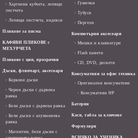
Гумички
Хартиени кубчета, лепящи
листчета
Тубуси
Лепящи листчета, индекси
Пергели
Пликове за писма
Компютърни аксесоари
КАФЯВИ ПЛИКОВЕ с
Мишки и клавиатури
МЕХУРЧЕТА
Flash памети
Пликове с цип, прозрачни
CD, DVD, дискети
Дъски, флипчарт, аксесоари
Консумативи за офис техника
Коркови дъски
Оригинални консумативи
Черни дъски с дървена
Консумативи HP
рамка
Батерии
Бели дъски с дървена рамка
Каси, табла за ключове
Бели дъски с алуминиева
рамка
Формуляри
Магнитни, бели дъски с
ВСИЧКО ЗА УЧЕНИКА
алуминиева рамка