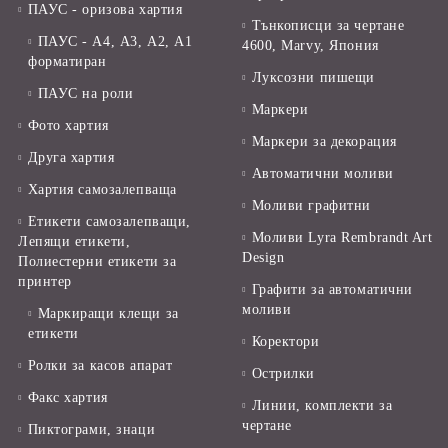
ПАУС - оризова хартия
Тънкописци за чертане
ПАУС - А4, А3, А2, А1
4600, Marvy, Япония
форматиран
Луксозни пишещи
ПАУС на роли
Маркери
Фото хартия
Маркери за декорация
Друга хартия
Автоматични моливи
Хартия самозалепваща
Моливи графитни
Етикети самозалепващи,
Моливи Lyra Rembrandt Art
Лепящи етикети,
Design
Полиестерни етикети за
принтер
Графити за автоматични
моливи
Маркиращи клещи за
етикети
Коректори
Ролки за касов апарат
Острилки
Факс хартия
Линии, комплекти за
чертане
Пиктограми, знаци