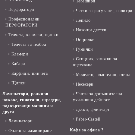
Тебешири
Перфоратори
Четки за рисуване , палитри
Професионални
Лепило
ПЕРФОРАТОРИ
Ножици детски
Телчета, кламери, щипки...
Острилки
Телчета за телбод
Гумички
Кламери
Скицник, книжки за
Кабари
оцетяване
Карфици, пинчета
Моделин, пластелин, глина
Щипки
Несесери
Ламинатори, ролкови
Чанти за допълнителна
ножове, гилотини, шредери,
училищна дейност
подвързващи машини и
Дъски, флипчарт
други
Faber-Castell
Ламинатори
Кафе за офиса ?
Фолио за ламиниране