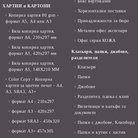
Бокс вертикален
ХАРТИИ и КАРТОНИ
Хоризонтални поставки
Копирна хартия 80 gsm -
Принадлежности за бюро
формат А5, А4 или А3
Метални офис аксесоари
Бяла копирна хартия,
формат А4, 210x297 мм
Офис серия КОЖА
Бяла копирна хартия,
Класьори, папки, джобове,
формат А3, 420x297 мм
разделители
Бяла копирна хартия,
Класьори
формат А5, 148X210 ММ
Папки
Color Copy - Копирна
хартия за цветен печат - А4,
Джобове
А3, SRA3, А3+
Разделител, папка с клип
формат А4 - 210x297
Визитници и калъфи за
формат А3 - 420x297
документи
формат SRA3 - 450x320
Папки с джобове, Клипборд
формат А3+ 457x305
Папки и кутии с ластик