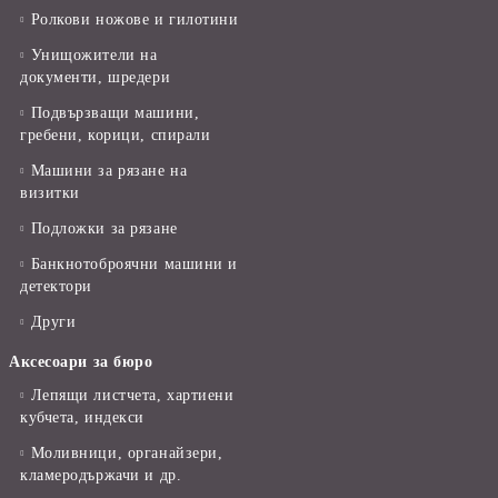
Ролкови ножове и гилотини
Унищожители на
документи, шредери
Подвързващи машини,
гребени, корици, спирали
Машини за рязане на
визитки
Подложки за рязане
Банкнотоброячни машини и
детектори
Други
Аксесоари за бюро
Лепящи листчета, хартиени
кубчета, индекси
Моливници, органайзери,
кламеродържачи и др.