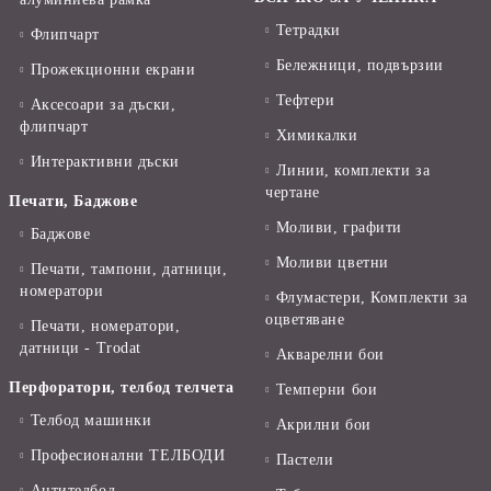
Тетрадки
Флипчарт
Бележници, подвързии
Прожекционни екрани
Тефтери
Аксесоари за дъски,
флипчарт
Химикалки
Интерактивни дъски
Линии, комплекти за
чертане
Печати, Баджове
Моливи, графити
Баджове
Моливи цветни
Печати, тампони, датници,
номератори
Флумастери, Комплекти за
оцветяване
Печати, номератори,
датници - Trodat
Акварелни бои
Перфоратори, телбод телчета
Темперни бои
Телбод машинки
Акрилни бои
Професионални ТЕЛБОДИ
Пастели
Антителбод