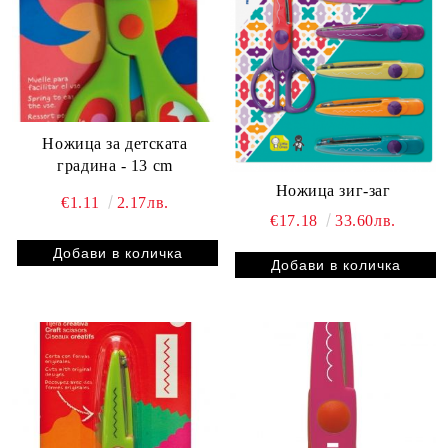
Ножица за детската
градина - 13 cm
Ножица зиг-заг
€1.11
2.17лв.
€17.18
33.60лв.