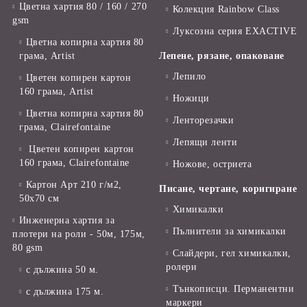
Цветна хартия 80 / 160 / 270
Колекция Rainbow Class
gsm
Луксозна серия EXACTIVE
Цветна копирна хартия 80
грама, Artist
Лепене, рязане, опаковане
Лепило
Цветен копирен картон
160 грама, Artist
Ножици
Цветна копирна хартия 80
Ленторезачки
грама, Clairefontaine
Лепящи ленти
Цветен копирен картон
160 грама, Clairefontaine
Ножове, остриета
Картон Арт 210 г/м2,
Писане, чертане, коригиране
50х70 см
Химикалки
Инженерна хартия за
Пълнители за химикалки
плотери на роли - 50м, 175м,
80 gsm
Слайдери, гел химикалки,
ролери
с дължина 50 м.
Тънкописци. Перманентни
с дължина 175 м.
маркери