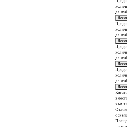
Предо
колич
да из
Предо
колич
да из
Предо
колич
да из
Предо
колич
да из
Когат
вместо
към тя
Отлож
оскъпя
Плаща
на мо