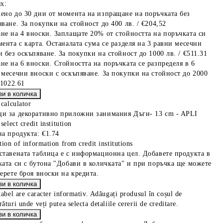
х:
ено до 30 дни от момента на изпращане на поръчката без
ване. За покупки на стойност до 400 лв. / €204,52
не на 4 вноски. Заплащате 20% от стойността на поръчката си
мента с карта. Останалата сума се разделя на 3 равни месечни
 без оскъпяване. За покупки на стойност до 1000 лв. / €511.31
не на 6 вноски. Стойността на поръчката се разпределя в 6
 месечни вноски с оскъпяване. За покупки на стойност до 2000
€1022.61
 calculator
и за декоративно приложни занимания Дъги- 13 cm - APLI
select credit institution
на продукта:
€1.74
tion of information from credit institutions
ставената таблица е с информационна цел. Добавете продукта в
ката си с бутона "Добави в количката" и при поръчка ще можете
берете броя вноски на кредита.
tabel are caracter informativ. Adăugați produsul în coșul de
ături unde veți putea selecta detaliile cererii de creditare.