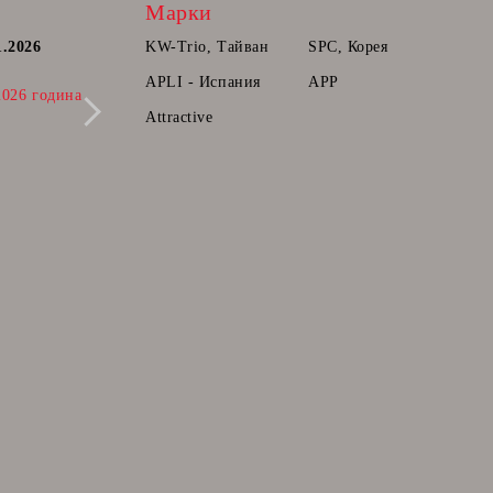
Марки
1.2026
Постоянна количка.
KW-Trio, Тайван
SPC, Корея
Радваме се да Ви съобщим, че вече може
APLI - Испания
APP
2026 година
да прибавяте продукти в количката ви,
които ще може да поръчате в бъдещ
Attractive
момент.
28 Фев 2025