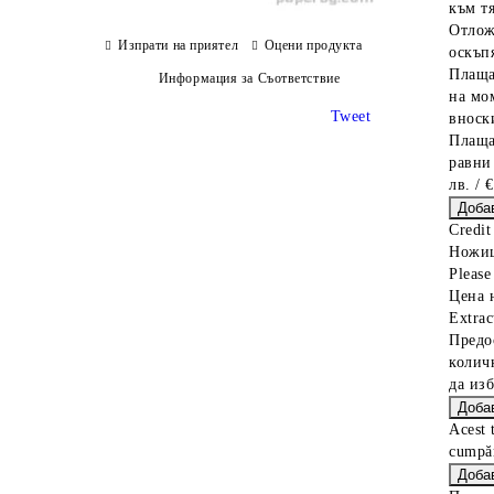
към тя
Отлож
Изпрати на приятел
Оцени продукта
оскъпя
Плаща
Информация за Съответствие
на мо
Tweet
вноски
Плаща
равни
лв. / 
Credit
Ножиц
Please 
Цена 
Extrac
Предо
колич
да из
Acest 
cumpăr