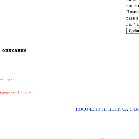
вноски
Плаща
равни
лв. / 
 описание
ето: дъги
 деца над 4 години.
ПОСОЧЕНИТЕ ЦЕНИ СА С В