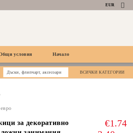
EUR
Общи условия
Начало
Дъски, флипчарт, аксесоари
ВСИЧКИ КАТЕГОРИИ
0
 евро
€1.74
ици за декоративно
ложни занимания