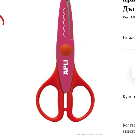
Дъг
Код:
12
Ножиц
Купи 
Когат
вместо