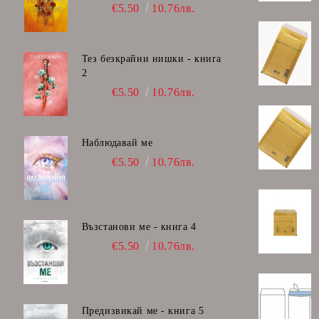
€5.50
10.76лв.
Тез безкрайни нишки - книга
2
€5.50
10.76лв.
Наблюдавай ме
€5.50
10.76лв.
Възстанови ме - книга 4
€5.50
10.76лв.
Предизвикай ме - книга 5