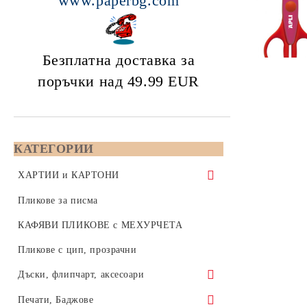
www.paperbg.com
Безплатна доставка за
поръчки над 49.99
EUR
КАТЕГОРИИ
ХАРТИИ и КАРТОНИ
Копирна хартия 80 gsm - формат А5,
Пликове за писма
А4 или А3
КАФЯВИ ПЛИКОВЕ с МЕХУРЧЕТА
Бяла копирна хартия, формат А4,
Color Copy - Копирна хартия за
Пликове с цип, прозрачни
210x297 мм
цветен печат - А4, А3, SRA3, А3+
Дъски, флипчарт, аксесоари
Бяла копирна хартия, формат А3,
формат А4 - 210x297
Цветна хартия 80 / 160 / 270 gsm
420x297 мм
Коркови дъски
Печати, Баджове
формат А3 - 420x297
Цветна копирна хартия 80 грама,
Инженерна хартия за плотери на