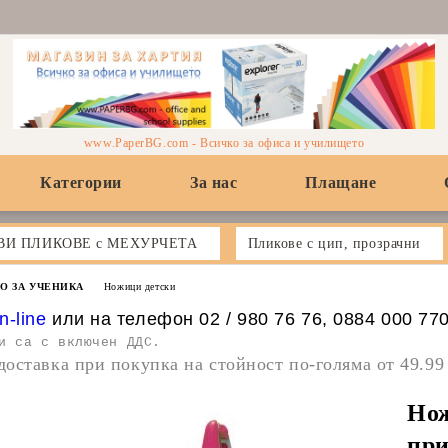
www.PaperBG.com - Всичко за офиса и училището
Категории
За нас
Плащане
ВИ ПЛИКОВЕ с МЕХУРЧЕТА
Пликове с цип, прозрачни
О ЗА УЧЕНИКА
Ножици детски
n-line
или на телефон 02 / 980 76 76, 0884 000 77
и са с включен ДДС.
доставка при покупка на стойност по-голяма от 49.99
Нож
при