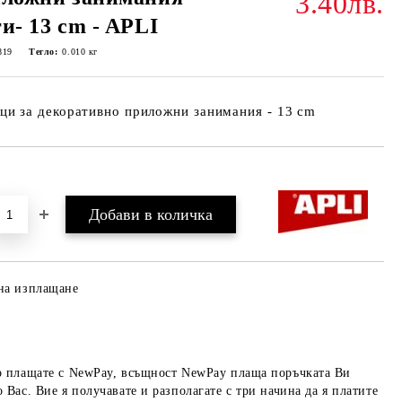
3.40лв.
и- 13 cm - APLI
819
Тегло:
0.010
кг
и за декоративно приложни занимания - 13 cm
Добави в желани
на изплащане
о плащате с NewPay, всъщност NewPay плаща поръчката Ви
 Вас. Вие я получавате и разполагате с три начина да я платите