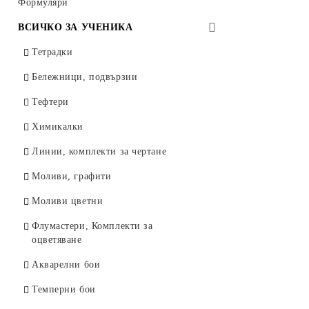
Тънкописци за чертане 4600, Marvy,
Лазерни консумативи HP
Формуляри
Други
Япония
Колекция Rainbow Class
ВСИЧКО ЗА УЧЕНИКА
Луксозни пишещи
Луксозна серия EXACTIVE
Тетрадки
Маркери
Бележници, подвързии
Маркери за декорация
Тефтери
Автоматични моливи
Химикалки
Моливи графитни
Линии, комплекти за чертане
Моливи Lyra Rembrandt Art Design
Моливи, графити
Графити за автоматични моливи
Моливи цветни
Коректори
Флумастери, Комплекти за
Острилки
оцветяване
Линии, комплекти за чертане
Акварелни бои
Гумички
Темперни бои