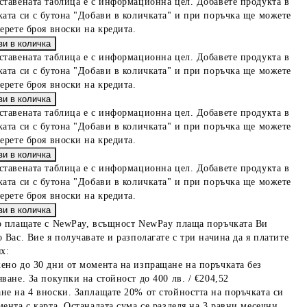
ставената таблица е с информационна цел. Добавете продукта в
ката си с бутона "Добави в количката" и при поръчка ще можете
берете броя вноски на кредита.
ставената таблица е с информационна цел. Добавете продукта в
ката си с бутона "Добави в количката" и при поръчка ще можете
берете броя вноски на кредита.
ставената таблица е с информационна цел. Добавете продукта в
ката си с бутона "Добави в количката" и при поръчка ще можете
берете броя вноски на кредита.
ставената таблица е с информационна цел. Добавете продукта в
ката си с бутона "Добави в количката" и при поръчка ще можете
берете броя вноски на кредита.
о плащате с NewPay, всъщност NewPay плаща поръчката Ви
 Вас. Вие я получавате и разполагате с три начина да я платите
х:
ено до 30 дни от момента на изпращане на поръчката без
ване. За покупки на стойност до 400 лв. / €204,52
не на 4 вноски. Заплащате 20% от стойността на поръчката си
мента с карта. Останалата сума се разделя на 3 равни месечни