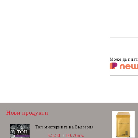
Може да плат
Нови продукти
Топ мистериите на България
€5.50
10.76лв.