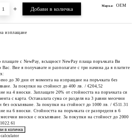
OEM
Марка:
на изплащане
о плащате с NewPay, всъщност NewPay плаща поръчката Ви
 Вас. Вие я получавате и разполагате с три начина да я платите
х:
ено до 30 дни от момента на изпращане на поръчката без
ване. За покупки на стойност до 400 лв. / €204,52
не на 4 вноски. Заплащате 20% от стойността на поръчката си
мента с карта. Останалата сума се разделя на 3 равни месечни
 без оскъпяване. За покупки на стойност до 1000 лв. / €511.31
не на 6 вноски. Стойността на поръчката се разпределя в 6
 месечни вноски с оскъпяване. За покупки на стойност до 2000
€1022.61
 calculator