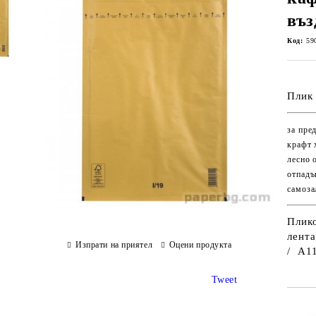
въз
Код:
59
Плик 
за пре
крафт 
лесно 
отпадъ
самоза
Плико
лента
Изпрати на приятел
Оцени продукта
/ А11
Tweet