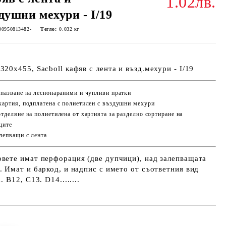
1.02лв.
душни мехури - I/19
00950813482-
Тегло:
0.032
кг
320х455, Sacboll кафяв с лента и възд.мехури - I/19
дпазване на леснонараними и чупливи пратки
хартия, подплатена с полиетилен с въздушни мехури
отделяне на полиетилена от хартията за разделно сортиране на
ците
лепващи с лента
вете имат перфорация (две дупчици), над залепващата
. Имат и баркод, и надпис с името от съответния вид
. В12, С13. D14........
Добави в желани