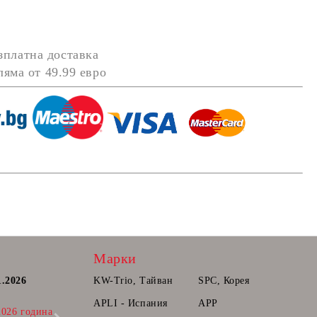
зплатна доставка
оляма от
49.99 евро
Марки
1.2026
Постоянна количка.
KW-Trio, Тайван
SPC, Корея
Радваме се да Ви съобщим, че вече може
APLI - Испания
APP
2026 година
да прибавяте продукти в количката ви,