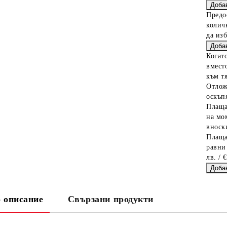
Предо
колич
да из
Когат
вместо
към тя
Отлож
оскъпя
Плаща
на мо
вноски
Плаща
равни
лв. / 
 описание
Свързани продукти