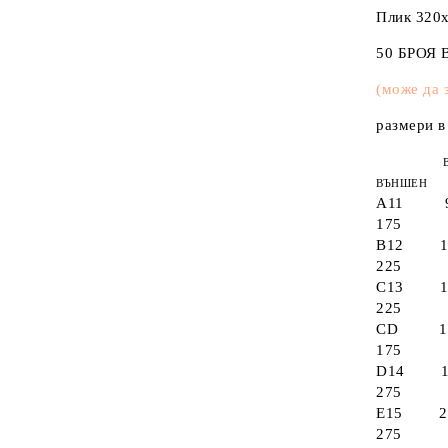
Дъски, флипчарт
Плик 320х
Faber-Castell
50 БРОЯ
(може да 
размери в
В
ВЪНШЕН
А11 95
175
B12 11
225
C13 14
225
CD 175
175
D14 17
275
E15 21
275