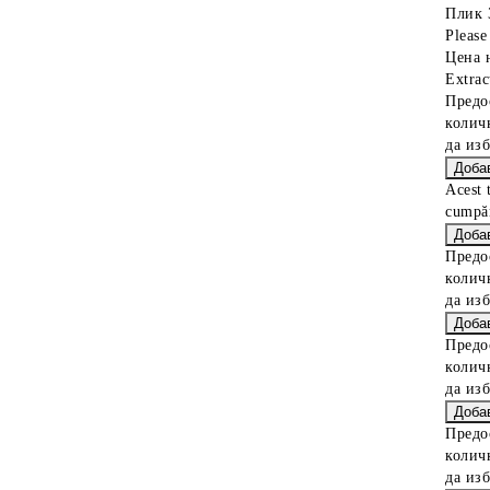
Плик 
Please 
Цена 
Extrac
Предо
колич
да из
Acest 
cumpăr
Предо
колич
да из
Предо
колич
да из
Предо
колич
да из