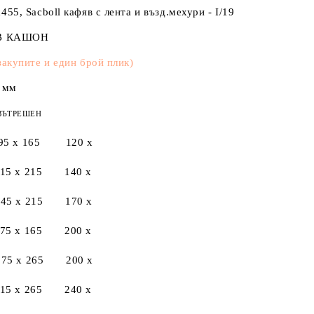
455, Sacboll кафяв с лента и възд.мехури - I/19
 В КАШОН
закупите и един брой плик
)
 мм
ЪТРЕШЕН
 x 165 120 x
5 x 215 140 x
5 x 215 170 x
 x 165 200 x
5 x 265 200 x
5 x 265 240 x