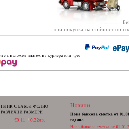
Бе
при покупка на стойност по-г
ите с наложен платеж на куриера или чрез
Новини
ПЛИК С БАБЪЛ ФОЛИО
РАЗЛИЧНИ РАЗМЕРИ
Нова банкова сметка от 01.0
€0.11
0.22лв.
година
Нова банкова сметка от 01.01.