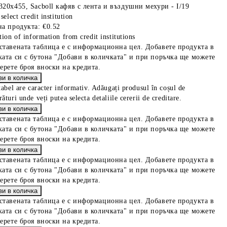
320х455, Sacboll кафяв с лента и въздушни мехури - I/19
select credit institution
на продукта:
€0.52
tion of information from credit institutions
ставената таблица е с информационна цел. Добавете продукта в
ката си с бутона "Добави в количката" и при поръчка ще можете
берете броя вноски на кредита.
tabel are caracter informativ. Adăugați produsul în coșul de
ături unde veți putea selecta detaliile cererii de creditare.
ставената таблица е с информационна цел. Добавете продукта в
ката си с бутона "Добави в количката" и при поръчка ще можете
берете броя вноски на кредита.
ставената таблица е с информационна цел. Добавете продукта в
ката си с бутона "Добави в количката" и при поръчка ще можете
берете броя вноски на кредита.
ставената таблица е с информационна цел. Добавете продукта в
ката си с бутона "Добави в количката" и при поръчка ще можете
берете броя вноски на кредита.