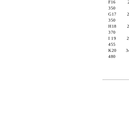
F16 21
350
G17 22
350
H18 26
370
I 19 29
455
K20 34
480