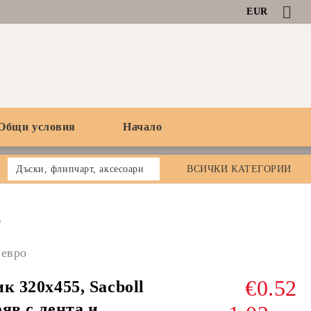
EUR
Общи условия
Начало
Дъски, флипчарт, аксесоари
ВСИЧКИ КАТЕГОРИИ
0
 евро
€0.52
к 320х455, Sacboll
яв с лента и