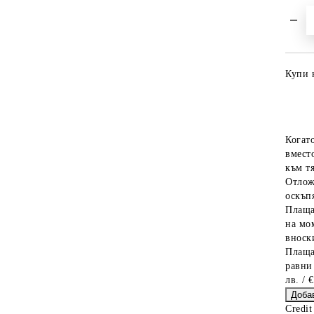
Купи 
Когат
вместо
към тя
Отлож
оскъпя
Плаща
на мо
вноски
Плаща
равни
лв. / 
Credit