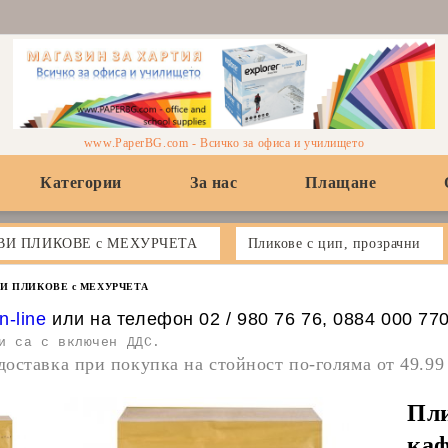
www.PaperBG.com - Всичко за офиса и училището
Категории
За нас
Плащане
ВИ ПЛИКОВЕ с МЕХУРЧЕТА
Пликове с цип, прозрачни
И ПЛИКОВЕ с МЕХУРЧЕТА
n-line
или на телефон 02 / 980 76 76, 0884 000 77
и са с включен ДДС.
доставка при покупка на стойност по-голяма от 49.99
Пли
каф