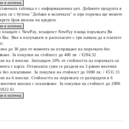
ставената таблица е с информационна цел. Добавете продукта в
ката си с бутона "Добави в количката" и при поръчка ще можете
берете броя вноски на кредита.
о плащате с NewPay, всъщност NewPay плаща поръчката Ви
 Вас. Вие я получавате и разполагате с три начина да я платите
х:
ено до 30 дни от момента на изпращане на поръчката без
ване. За покупки на стойност до 400 лв. / €204,52
не на 4 вноски. Заплащате 20% от стойността на поръчката си
мента с карта. Останалата сума се разделя на 3 равни месечни
 без оскъпяване. За покупки на стойност до 1000 лв. / €511.31
не на 6 вноски. Стойността на поръчката се разпределя в 6
 месечни вноски с оскъпяване. За покупки на стойност до 2000
€1022.61