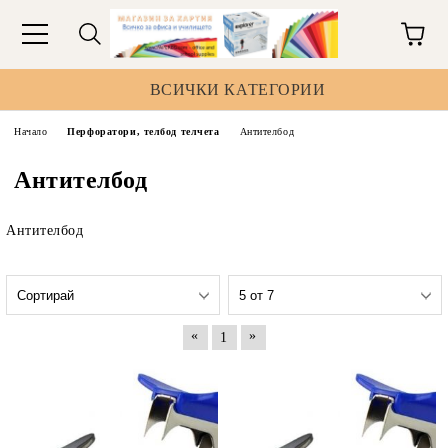
ВСИЧКИ КАТЕГОРИИ
Начало
Перфоратори, телбод телчета
Антителбод
Антителбод
Антителбод
«
»
1