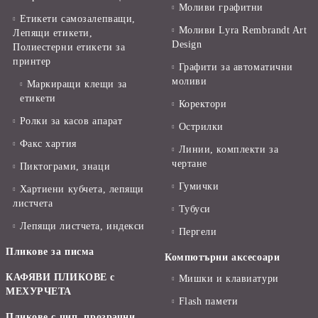
Моливи графитни
Етикети самозалепващи,
Моливи Lyra Rembrandt Art
Лепящи етикети,
Design
Полиестерни етикети за
принтер
Графити за автоматични
моливи
Маркиращи клещи за
етикети
Коректори
Ролки за касов апарат
Острилки
Факс хартия
Линии, комплекти за
чертане
Пиктограми, знаци
Гумички
Хартиени кубчета, лепящи
листчета
Тубуси
Лепящи листчета, индекси
Пергели
Пликове за писма
Компютърни аксесоари
КАФЯВИ ПЛИКОВЕ с
Мишки и клавиатури
МЕХУРЧЕТА
Flash памети
Пликове с цип, прозрачни