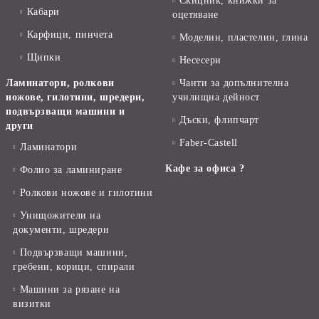
Скицник, книжки за
Кабари
оцетяване
Карфици, пинчета
Моделин, пластелин, глина
Щипки
Несесери
Ламинатори, ролкови
Чанти за допълнителна
ножове, гилотини, шредери,
училищна дейност
подвързващи машини и
Дъски, флипчарт
други
Faber-Castell
Ламинатори
Кафе за офиса ?
Фолио за ламиниране
Ролкови ножове и гилотини
Унищожители на
документи, шредери
Подвързващи машини,
гребени, корици, спирали
Машини за рязане на
визитки