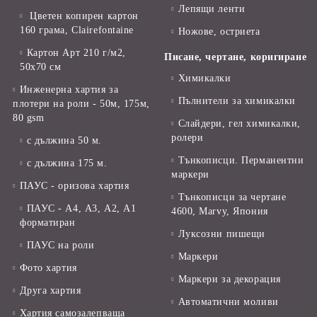
Лепящи ленти
Цветен копирен картон
160 грама, Clairefontaine
Ножове, остриета
Картон Арт 210 г/м2,
Писане, чертане, коригиране
50х70 см
Химикалки
Инженерна хартия за
Пълнители за химикалки
плотери на роли - 50м, 175м,
80 gsm
Слайдери, гел химикалки,
ролери
с дължина 50 м.
Тънкописци. Перманентни
с дължина 175 м.
маркери
ПАУС - оризова хартия
Тънкописци за чертане
ПАУС - А4, А3, А2, А1
4600, Marvy, Япония
форматиран
Луксозни пишещи
ПАУС на роли
Маркери
Фото хартия
Маркери за декорация
Друга хартия
Автоматични моливи
Хартия самозалепваща