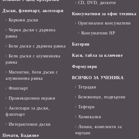
CD, DVD, дискети
Дъски, флипчарт, аксесоари
Консумативи за офис техника
Коркови дъски
Оригинални консумативи
Черни дъски с дървена
Консумативи HP
рамка
Батерии
Бели дъски с дървена рамка
Каси, табла за ключове
Бели дъски с алуминиева
рамка
Формуляри
Магнитни, бели дъски с
ВСИЧКО ЗА УЧЕНИКА
алуминиева рамка
Тетрадки
Флипчарт
Бележници, подвързии
Прожекционни екрани
Тефтери
Аксесоари за дъски,
флипчарт
Химикалки
Интерактивни дъски
Линии, комплекти за
чертане
Печати, Баджове