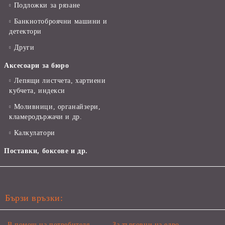
Подложки за рязане
Банкнотоброячни машини и
детектори
Други
Аксесоари за бюро
Лепящи листчета, хартиени
кубчета, индекси
Моливници, органайзери,
кламеродържачи и др.
Калкулатори
Поставки, боксове и др.
Бързи връзки:
В помощ на потребителя
За търговци на едро