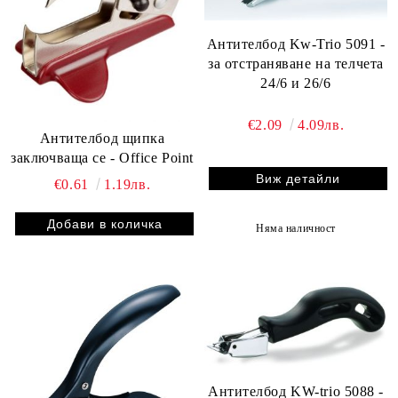
Антителбод Kw-Trio 5091 -
за отстраняване на телчета
24/6 и 26/6
€2.09
4.09лв.
Антителбод щипка
заключваща се - Office Point
Виж детайли
€0.61
1.19лв.
Няма наличност
Антителбод KW-trio 5088 -