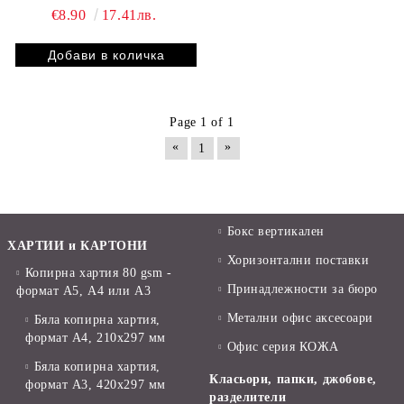
23/13, 23/15, 23/17, 23/20,
€8.90
17.41лв.
23/23
Page 1 of 1
«
»
1
Бокс вертикален
ХАРТИИ и КАРТОНИ
Хоризонтални поставки
Копирна хартия 80 gsm -
Принадлежности за бюро
формат А5, А4 или А3
Метални офис аксесоари
Бяла копирна хартия,
формат А4, 210x297 мм
Офис серия КОЖА
Бяла копирна хартия,
Класьори, папки, джобове,
формат А3, 420x297 мм
разделители