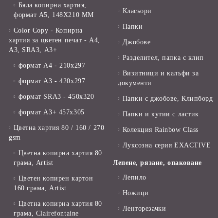
Бяла копирна хартия,
Класьори
формат А5, 148X210 ММ
Папки
Color Copy - Копирна
хартия за цветен печат - А4,
Джобове
А3, SRA3, А3+
Разделител, папка с клип
формат А4 - 210x297
Визитници и калъфи за
формат А3 - 420x297
документи
формат SRA3 - 450x320
Папки с джобове, Клипборд
формат А3+ 457x305
Папки и кутии с ластик
Цветна хартия 80 / 160 / 270
Колекция Rainbow Class
gsm
Луксозна серия EXACTIVE
Цветна копирна хартия 80
грама, Artist
Лепене, рязане, опаковане
Лепило
Цветен копирен картон
160 грама, Artist
Ножици
Цветна копирна хартия 80
Ленторезачки
грама, Clairefontaine