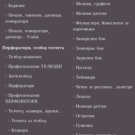
Моливи, графити
Баджове
Моливи цветни
Печати, тампони, датници,
номератори
Флумастери, Комплекти за
оцветяване
Печати, номератори,
датници - Trodat
Акварелни бои
Перфоратори, телбод телчета
Темперни бои
Телбод машинки
Акрилни бои
Професионални ТЕЛБОДИ
Пастели
Антителбод
Тебешири
Перфоратори
Четки за рисуване , палитри
Професионални
Лепило
ПЕРФОРАТОРИ
Ножици детски
Телчета, кламери, щипки...
Острилки
Телчета за телбод
Гумички
Кламери