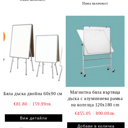
Няма наличност
Магнитна бяла въртяща
Бяла дъска двойна 60х90 см
дъска с алуминиева рамка
€81.80
159.99лв.
на колелца 120x180 cm
€455.05
890.00лв.
Виж детайли