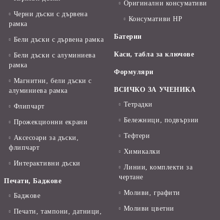
Оригинални консумативи
Черни дъски с дървена
Консумативи HP
рамка
Батерии
Бели дъски с дървена рамка
Каси, табла за ключове
Бели дъски с алуминиева
рамка
Формуляри
Магнитни, бели дъски с
ВСИЧКО ЗА УЧЕНИКА
алуминиева рамка
Тетрадки
Флипчарт
Бележници, подвързии
Прожекционни екрани
Тефтери
Аксесоари за дъски,
флипчарт
Химикалки
Интерактивни дъски
Линии, комплекти за
чертане
Печати, Баджове
Моливи, графити
Баджове
Моливи цветни
Печати, тампони, датници,