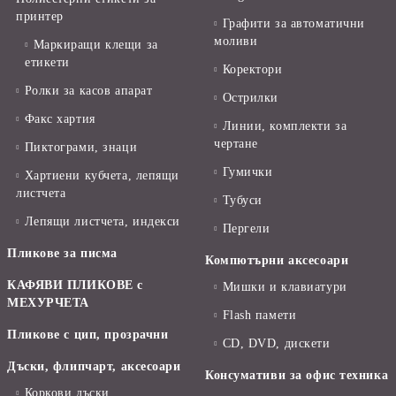
принтер
Графити за автоматични
моливи
Маркиращи клещи за
етикети
Коректори
Ролки за касов апарат
Острилки
Факс хартия
Линии, комплекти за
чертане
Пиктограми, знаци
Гумички
Хартиени кубчета, лепящи
листчета
Тубуси
Лепящи листчета, индекси
Пергели
Пликове за писма
Компютърни аксесоари
КАФЯВИ ПЛИКОВЕ с
Мишки и клавиатури
МЕХУРЧЕТА
Flash памети
Пликове с цип, прозрачни
CD, DVD, дискети
Дъски, флипчарт, аксесоари
Консумативи за офис техника
Коркови дъски