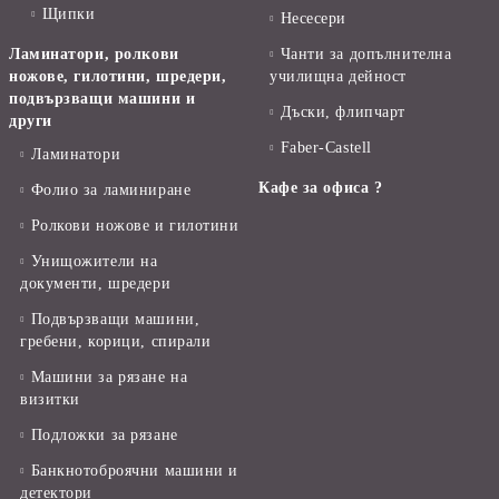
Щипки
Несесери
Ламинатори, ролкови
Чанти за допълнителна
ножове, гилотини, шредери,
училищна дейност
подвързващи машини и
Дъски, флипчарт
други
Faber-Castell
Ламинатори
Кафе за офиса ?
Фолио за ламиниране
Ролкови ножове и гилотини
Унищожители на
документи, шредери
Подвързващи машини,
гребени, корици, спирали
Машини за рязане на
визитки
Подложки за рязане
Банкнотоброячни машини и
детектори