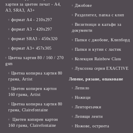
хартия за цветен печат - А4,
Джобове
А3, SRA3, А3+
Разделител, папка с клип
формат А4 - 210x297
Визитници и калъфи за
формат А3 - 420x297
документи
формат SRA3 - 450x320
Папки с джобове, Клипборд
формат А3+ 457x305
Папки и кутии с ластик
Цветна хартия 80 / 160 / 270
Колекция Rainbow Class
gsm
Луксозна серия EXACTIVE
Цветна копирна хартия 80
грама, Artist
Лепене, рязане, опаковане
Лепило
Цветен копирен картон
160 грама, Artist
Ножици
Цветна копирна хартия 80
Ленторезачки
грама, Clairefontaine
Лепящи ленти
Цветен копирен картон
160 грама, Clairefontaine
Ножове, остриета