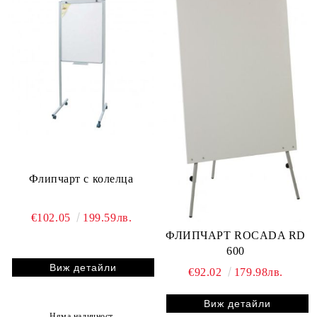
Флипчарт с колелца
€102.05
199.59лв.
ФЛИПЧАРТ ROCADA RD
600
Виж детайли
€92.02
179.98лв.
Виж детайли
Няма наличност