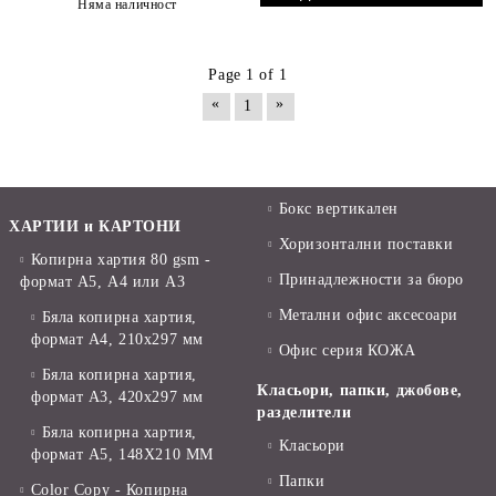
Няма наличност
Page 1 of 1
«
»
1
Бокс вертикален
ХАРТИИ и КАРТОНИ
Хоризонтални поставки
Копирна хартия 80 gsm -
Принадлежности за бюро
формат А5, А4 или А3
Метални офис аксесоари
Бяла копирна хартия,
формат А4, 210x297 мм
Офис серия КОЖА
Бяла копирна хартия,
Класьори, папки, джобове,
формат А3, 420x297 мм
разделители
Бяла копирна хартия,
Класьори
формат А5, 148X210 ММ
Папки
Color Copy - Копирна