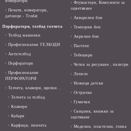
номератори
Флумастери, Комплекти за
оцветяване
Печати, номератори,
датници - Trodat
Акварелни бои
Перфоратори, телбод телчета
Темперни бои
Телбод машинки
Акрилни бои
Професионални ТЕЛБОДИ
Пастели
Антителбод
Тебешири
Перфоратори
Четки за рисуване , палитри
Професионални
Лепило
ПЕРФОРАТОРИ
Ножици детски
Телчета, кламери, щипки...
Острилки
Телчета за телбод
Гумички
Кламери
Скицник, книжки за
Кабари
оцетяване
Карфици, пинчета
Моделин, пластелин, глина