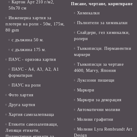
Картон Арт 210 г/м2,
Писане, чертане, коригиране
50х70 см
Химикалки
Инженерна хартия за
Пълнители за химикалки
плотери на роли - 50м, 175м,
80 gsm
Слайдери, гел химикалки,
ролери
с дължина 50 м.
Тънкописци. Перманентни
с дължина 175 м.
маркери
ПАУС - оризова хартия
Тънкописци за чертане
ПАУС - А4, А3, А2, А1
4600, Marvy, Япония
форматиран
Луксозни пишещи
ПАУС на роли
Маркери
Фото хартия
Маркери за декорация
Друга хартия
Автоматични моливи
Хартия самозалепваща
Моливи графитни
Етикети самозалепващи,
Моливи Lyra Rembrandt Art
Лепящи етикети,
Design
Полиестерни етикети за