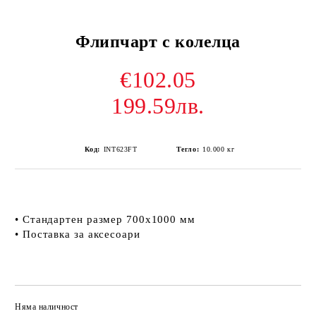
Флипчарт с колелца
€102.05
199.59лв.
Код:
INT623FT
Тегло:
10.000
кг
• Стандартен размер 700х1000 мм
• Поставка за аксесоари
Няма наличност
Добави в желани