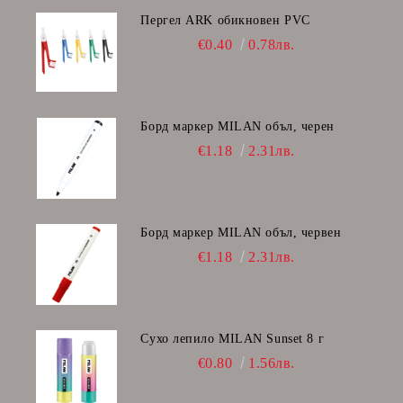
Пергел ARK обикновен PVC
€0.40
0.78лв.
Борд маркер MILAN объл, черен
€1.18
2.31лв.
Борд маркер MILAN объл, червен
€1.18
2.31лв.
Сухо лепило MILAN Sunset 8 г
€0.80
1.56лв.