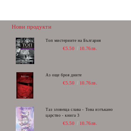
Нови продукти
Топ мистериите на България
€5.50
10.76лв.
Аз още броя дните
€5.50
10.76лв.
Таз зловеща слава - Това изтъкано
царство - книга 3
€5.50
10.76лв.