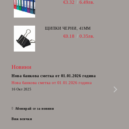
€3.32
6.49лв.
ЩИПКИ ЧЕРНИ, 41ММ
€0.18
0.35лв.
Новини
Нова банкова сметка от 01.01.2026 година
Пост
Нова банкова сметка от 01.01.2026 година
Радв
приб
16 Окт 2025
да п
28 Фе
Абонирай се за новини
Виж всички