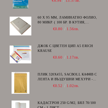
€6.94
13.57лв.
60 Х 95 ММ, ЛАМИНАТНО ФОЛИО,
80 МИКР. ( 100 БР. В КУТИЯ,
ГЛАНЦ )
€0.80
1.56лв.
ДЖОБ С ЦВЕТЕН ЦИП A5 ERICH
KRAUSE
€0.60
1.17лв.
ПЛИК 320Х455, SACBOLL КАФЯВ С
ЛЕНТА И ВЪЗДУШНИ МЕХУРИ -
I/19
€0.52
1.02лв.
КАДАСТРОН 250 G/M2, БЯЛ 70/100
СМ - 1 ЛИСТ