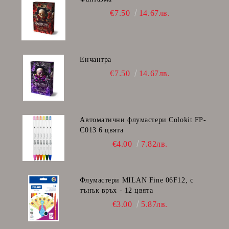
€7.50
14.67лв.
Енчантра
€7.50
14.67лв.
Автоматични флумастери Colokit FP-
C013 6 цвята
€4.00
7.82лв.
Флумастери MILAN Fine 06F12, с
тънък връх - 12 цвята
€3.00
5.87лв.