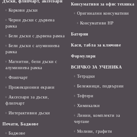
Дъски, флипчарт, аксесоари
Консумативи за офис техника
Коркови дъски
Оригинални консумативи
Черни дъски с дървена
Консумативи HP
рамка
Батерии
Бели дъски с дървена рамка
Каси, табла за ключове
Бели дъски с алуминиева
рамка
Формуляри
Магнитни, бели дъски с
ВСИЧКО ЗА УЧЕНИКА
алуминиева рамка
Тетрадки
Флипчарт
Бележници, подвързии
Прожекционни екрани
Тефтери
Аксесоари за дъски,
флипчарт
Химикалки
Интерактивни дъски
Линии, комплекти за
чертане
Печати, Баджове
Моливи, графити
Баджове