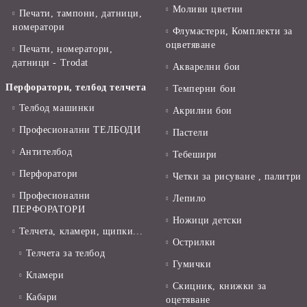
Моливи цветни
Печати, тампони, датници,
номератори
Флумастери, Комплекти за
оцветяване
Печати, номератори,
датници - Trodat
Акварелни бои
Перфоратори, телбод телчета
Темперни бои
Телбод машинки
Акрилни бои
Професионални ТЕЛБОДИ
Пастели
Антителбод
Тебешири
Перфоратори
Четки за рисуване , палитри
Професионални
Лепило
ПЕРФОРАТОРИ
Ножици детски
Телчета, кламери, щипки...
Острилки
Телчета за телбод
Гумички
Кламери
Скицник, книжки за
Кабари
оцетяване