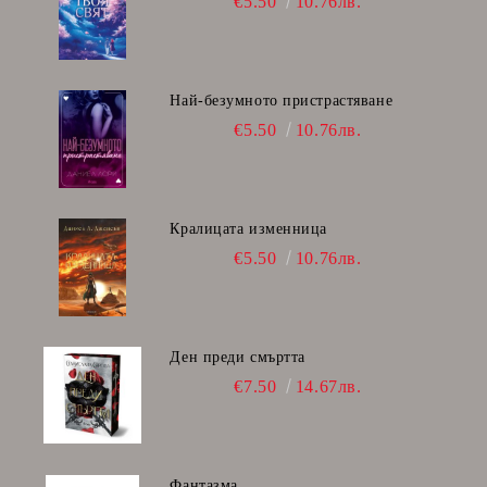
€5.50
10.76лв.
Най-безумното пристрастяване
€5.50
10.76лв.
Кралицата изменница
€5.50
10.76лв.
Ден преди смъртта
€7.50
14.67лв.
Фантазма