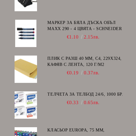
МАРКЕР ЗА БЯЛА ДЪСКА ОБЪЛ
MAXX 290 - 4 ЦВЯТА - SCHNEIDER
€1.10
2.15лв.
ПЛИК С РАЗШ 40 MM, C4, 229Х324,
КАФЯВ С ЛЕНТА, 120 Г/М2
€0.19
0.37лв.
ТЕЛЧЕТА ЗА ТЕЛБОД 24/6, 1000 БР.
€0.33
0.65лв.
КЛАСЬОР EUROPA, 75 ММ,