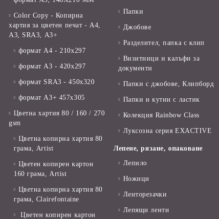
Папки
Color Copy - Копирна
хартия за цветен печат - А4,
Джобове
А3, SRA3, А3+
Разделител, папка с клип
формат А4 - 210x297
Визитници и калъфи за
формат А3 - 420x297
документи
формат SRA3 - 450x320
Папки с джобове, Клипборд
формат А3+ 457x305
Папки и кутии с ластик
Цветна хартия 80 / 160 / 270
Колекция Rainbow Class
gsm
Луксозна серия EXACTIVE
Цветна копирна хартия 80
грама, Artist
Лепене, рязане, опаковане
Лепило
Цветен копирен картон
160 грама, Artist
Ножици
Цветна копирна хартия 80
Ленторезачки
грама, Clairefontaine
Лепящи ленти
Цветен копирен картон