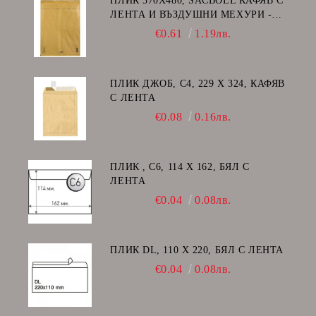
ПЛИК 370Х480, SACBOLL КАФЯВ С
ЛЕНТА И ВЪЗДУШНИ МЕХУРИ -
K/20
€0.61
1.19лв.
ПЛИК ДЖОБ, C4, 229 Х 324, КАФЯВ
С ЛЕНТА
€0.08
0.16лв.
ПЛИК , C6, 114 Х 162, БЯЛ С
ЛЕНТА
€0.04
0.08лв.
ПЛИК DL, 110 Х 220, БЯЛ С ЛЕНТА
€0.04
0.08лв.