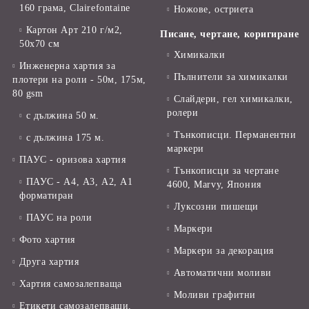
160 грама, Clairefontaine
Ножове, остриета
Картон Арт 210 г/м2,
Писане, чертане, коригиране
50х70 см
Химикалки
Инженерна хартия за
Пълнители за химикалки
плотери на роли - 50м, 175м,
80 gsm
Слайдери, гел химикалки,
ролери
с дължина 50 м.
Тънкописци. Перманентни
с дължина 175 м.
маркери
ПАУС - оризова хартия
Тънкописци за чертане
ПАУС - А4, А3, А2, А1
4600, Marvy, Япония
форматиран
Луксозни пишещи
ПАУС на роли
Маркери
Фото хартия
Маркери за декорация
Друга хартия
Автоматични моливи
Хартия самозалепваща
Моливи графитни
Етикети самозалепващи,