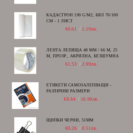
КАДАСТРОН 190 G/M2, БЯЛ 70/100
СМ - 1 ЛИСТ
€0.61
1.19лв.
ЛЕНТА ЛЕПЯЩА 48 ММ / 66 М, 25
Μ, ПРОЗР., АКРИЛНА, БЕЗШУМНА
€1.53
2.99лв.
ЕТИКЕТИ САМОЗАЛЕПВАЩИ -
РАЗЛИЧНИ РАЗМЕРИ
€8.64
16.90лв.
ЩИПКИ ЧЕРНИ, 51ММ
€0.26
0.51лв.