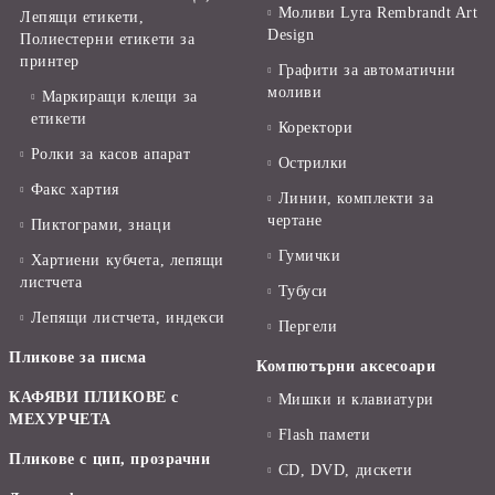
Моливи Lyra Rembrandt Art
Лепящи етикети,
Design
Полиестерни етикети за
принтер
Графити за автоматични
моливи
Маркиращи клещи за
етикети
Коректори
Ролки за касов апарат
Острилки
Факс хартия
Линии, комплекти за
чертане
Пиктограми, знаци
Гумички
Хартиени кубчета, лепящи
листчета
Тубуси
Лепящи листчета, индекси
Пергели
Пликове за писма
Компютърни аксесоари
КАФЯВИ ПЛИКОВЕ с
Мишки и клавиатури
МЕХУРЧЕТА
Flash памети
Пликове с цип, прозрачни
CD, DVD, дискети