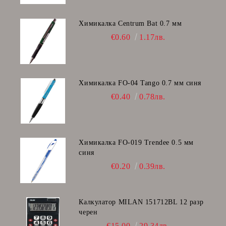
Химикалка Centrum Bat 0.7 мм
€0.60
1.17лв.
Химикалка FO-04 Tango 0.7 мм синя
€0.40
0.78лв.
Химикалка FO-019 Trendee 0.5 мм
синя
€0.20
0.39лв.
Калкулатор MILAN 151712BL 12 разр
черен
€15.00
29.34лв.