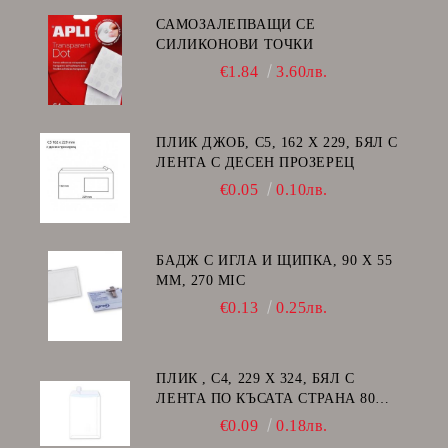
САМОЗАЛЕПВАЩИ СЕ
СИЛИКОНОВИ ТОЧКИ
€1.84
3.60лв.
ПЛИК ДЖОБ, C5, 162 Х 229, БЯЛ С
ЛЕНТА С ДЕСЕН ПРОЗЕРЕЦ
€0.05
0.10лв.
БАДЖ С ИГЛА И ЩИПКА, 90 Х 55
ММ, 270 MIC
€0.13
0.25лв.
ПЛИК , C4, 229 Х 324, БЯЛ С
ЛЕНТА ПО КЪСАТА СТРАНА 80
GSM
€0.09
0.18лв.