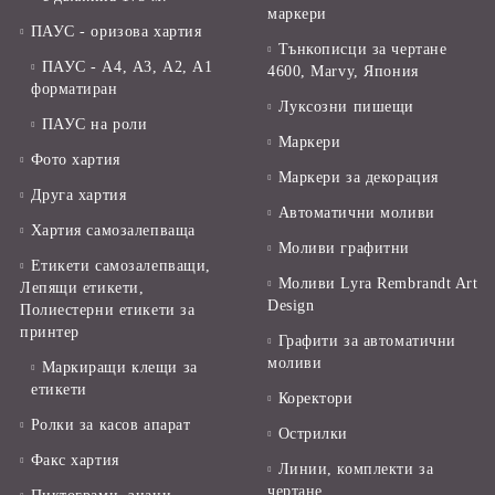
маркери
ПАУС - оризова хартия
Тънкописци за чертане
ПАУС - А4, А3, А2, А1
4600, Marvy, Япония
форматиран
Луксозни пишещи
ПАУС на роли
Маркери
Фото хартия
Маркери за декорация
Друга хартия
Автоматични моливи
Хартия самозалепваща
Моливи графитни
Етикети самозалепващи,
Моливи Lyra Rembrandt Art
Лепящи етикети,
Design
Полиестерни етикети за
принтер
Графити за автоматични
моливи
Маркиращи клещи за
етикети
Коректори
Ролки за касов апарат
Острилки
Факс хартия
Линии, комплекти за
чертане