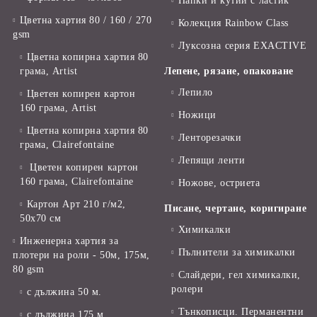
Папки и кутии с ластик
Цветна хартия 80 / 160 / 270
Колекция Rainbow Class
gsm
Луксозна серия EXACTIVE
Цветна копирна хартия 80
грама, Artist
Лепене, рязане, опаковане
Лепило
Цветен копирен картон
160 грама, Artist
Ножици
Цветна копирна хартия 80
Ленторезачки
грама, Clairefontaine
Лепящи ленти
Цветен копирен картон
160 грама, Clairefontaine
Ножове, остриета
Картон Арт 210 г/м2,
Писане, чертане, коригиране
50х70 см
Химикалки
Инженерна хартия за
Пълнители за химикалки
плотери на роли - 50м, 175м,
80 gsm
Слайдери, гел химикалки,
ролери
с дължина 50 м.
Тънкописци. Перманентни
с дължина 175 м.