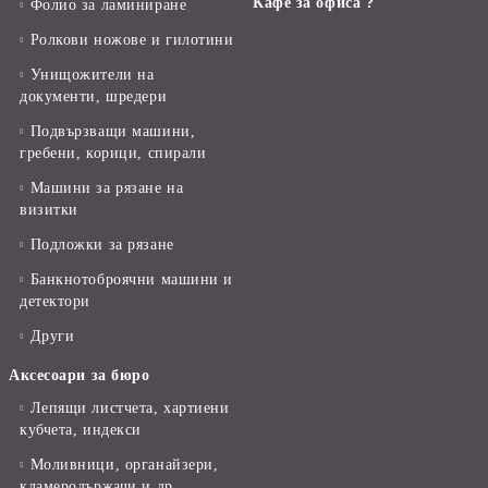
Кафе за офиса ?
Фолио за ламиниране
Ролкови ножове и гилотини
Унищожители на
документи, шредери
Подвързващи машини,
гребени, корици, спирали
Машини за рязане на
визитки
Подложки за рязане
Банкнотоброячни машини и
детектори
Други
Аксесоари за бюро
Лепящи листчета, хартиени
кубчета, индекси
Моливници, органайзери,
кламеродържачи и др.