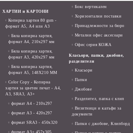
Бокс вертикален
ХАРТИИ и КАРТОНИ
Хоризонтални поставки
Копирна хартия 80 gsm -
Принадлежности за бюро
формат А5, А4 или А3
Метални офис аксесоари
Бяла копирна хартия,
формат А4, 210x297 мм
Офис серия КОЖА
Бяла копирна хартия,
Класьори, папки, джобове,
формат А3, 420x297 мм
разделители
Бяла копирна хартия,
Класьори
формат А5, 148X210 ММ
Папки
Color Copy - Копирна
хартия за цветен печат - А4,
Джобове
А3, SRA3, А3+
Разделител, папка с клип
формат А4 - 210x297
Визитници и калъфи за
формат А3 - 420x297
документи
формат SRA3 - 450x320
Папки с джобове, Клипборд
формат А3+ 457x305