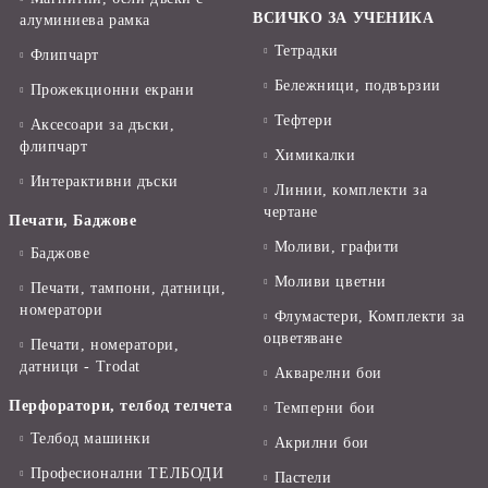
ВСИЧКО ЗА УЧЕНИКА
алуминиева рамка
Тетрадки
Флипчарт
Бележници, подвързии
Прожекционни екрани
Тефтери
Аксесоари за дъски,
флипчарт
Химикалки
Интерактивни дъски
Линии, комплекти за
чертане
Печати, Баджове
Моливи, графити
Баджове
Моливи цветни
Печати, тампони, датници,
номератори
Флумастери, Комплекти за
оцветяване
Печати, номератори,
датници - Trodat
Акварелни бои
Перфоратори, телбод телчета
Темперни бои
Телбод машинки
Акрилни бои
Професионални ТЕЛБОДИ
Пастели