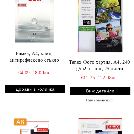
Рамка, A4, клип,
антирефлексно стъкло
Tanex Фото хартия, A4, 240
g/m2, гланц, 25 листа
€4.09
8.00лв.
€11.75
22.98лв.
Виж детайли
Няма наличност