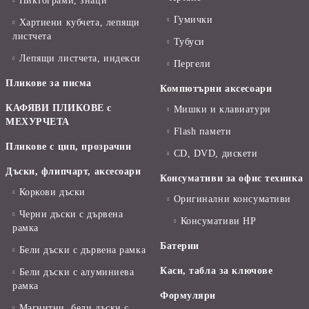
Пиктограми, знаци
Гумички
Хартиени кубчета, лепящи
листчета
Тубуси
Лепящи листчета, индекси
Пергели
Пликове за писма
Компютърни аксесоари
КАФЯВИ ПЛИКОВЕ с
Мишки и клавиатури
МЕХУРЧЕТА
Flash памети
Пликове с цип, прозрачни
CD, DVD, дискети
Дъски, флипчарт, аксесоари
Консумативи за офис техника
Коркови дъски
Оригинални консумативи
Черни дъски с дървена
Консумативи HP
рамка
Батерии
Бели дъски с дървена рамка
Каси, табла за ключове
Бели дъски с алуминиева
рамка
Формуляри
Магнитни, бели дъски с