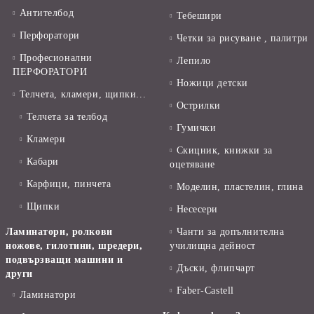
Антителбод
Тебешири
Перфоратори
Четки за рисуване , палитри
Професионални
Лепило
ПЕРФОРАТОРИ
Ножици детски
Телчета, кламери, щипки...
Острилки
Телчета за телбод
Гумички
Кламери
Скицник, книжки за
Кабари
оцетяване
Карфици, пинчета
Моделин, пластелин, глина
Щипки
Несесери
Ламинатори, ролкови
Чанти за допълнителна
ножове, гилотини, шредери,
училищна дейност
подвързващи машини и
Дъски, флипчарт
други
Faber-Castell
Ламинатори