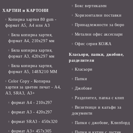
Бокс вертикален
ХАРТИИ и КАРТОНИ
Хоризонтални поставки
Копирна хартия 80 gsm -
Принадлежности за бюро
формат А5, А4 или А3
Метални офис аксесоари
Бяла копирна хартия,
формат А4, 210x297 мм
Офис серия КОЖА
Бяла копирна хартия,
Класьори, папки, джобове,
формат А3, 420x297 мм
разделители
Бяла копирна хартия,
Класьори
формат А5, 148X210 ММ
Папки
Color Copy - Копирна
хартия за цветен печат - А4,
Джобове
А3, SRA3, А3+
Разделител, папка с клип
формат А4 - 210x297
Визитници и калъфи за
формат А3 - 420x297
документи
формат SRA3 - 450x320
Папки с джобове, Клипборд
формат А3+ 457x305
Папки и кутии с ластик