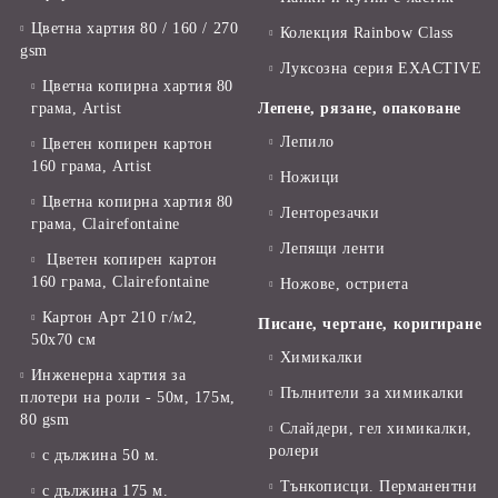
Цветна хартия 80 / 160 / 270
Колекция Rainbow Class
gsm
Луксозна серия EXACTIVE
Цветна копирна хартия 80
грама, Artist
Лепене, рязане, опаковане
Лепило
Цветен копирен картон
160 грама, Artist
Ножици
Цветна копирна хартия 80
Ленторезачки
грама, Clairefontaine
Лепящи ленти
Цветен копирен картон
160 грама, Clairefontaine
Ножове, остриета
Картон Арт 210 г/м2,
Писане, чертане, коригиране
50х70 см
Химикалки
Инженерна хартия за
Пълнители за химикалки
плотери на роли - 50м, 175м,
80 gsm
Слайдери, гел химикалки,
ролери
с дължина 50 м.
Тънкописци. Перманентни
с дължина 175 м.