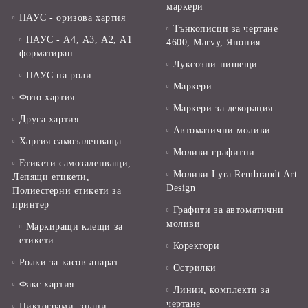
маркери
ПАУС - оризова хартия
Тънкописци за чертане
ПАУС - А4, А3, А2, А1
4600, Marvy, Япония
форматиран
Луксозни пишещи
ПАУС на роли
Маркери
Фото хартия
Маркери за декорация
Друга хартия
Автоматични моливи
Хартия самозалепваща
Моливи графитни
Етикети самозалепващи,
Моливи Lyra Rembrandt Art
Лепящи етикети,
Design
Полиестерни етикети за
принтер
Графити за автоматични
моливи
Маркиращи клещи за
етикети
Коректори
Ролки за касов апарат
Острилки
Факс хартия
Линии, комплекти за
чертане
Пиктограми, знаци