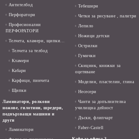
Антителбод
Тебешири
Перфоратори
Четки за рисуване , палитри
Професионални
Лепило
ПЕРФОРАТОРИ
Ножици детски
Телчета, кламери, щипки...
Острилки
Телчета за телбод
Гумички
Кламери
Скицник, книжки за
Кабари
оцетяване
Карфици, пинчета
Моделин, пластелин, глина
Щипки
Несесери
Ламинатори, ролкови
Чанти за допълнителна
ножове, гилотини, шредери,
училищна дейност
подвързващи машини и
Дъски, флипчарт
други
Faber-Castell
Ламинатори
Кафе за офиса ?