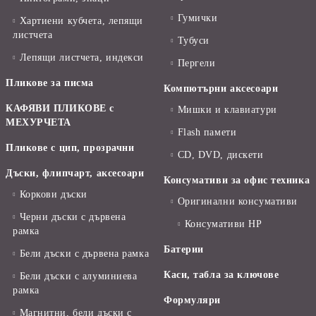
Гумички
Хартиени кубчета, лепящи
листчета
Тубуси
Лепящи листчета, индекси
Пергели
Пликове за писма
Компютърни аксесоари
КАФЯВИ ПЛИКОВЕ с
Мишки и клавиатури
МЕХУРЧЕТА
Flash памети
Пликове с цип, прозрачни
CD, DVD, дискети
Дъски, флипчарт, аксесоари
Консумативи за офис техника
Коркови дъски
Оригинални консумативи
Черни дъски с дървена
Консумативи HP
рамка
Батерии
Бели дъски с дървена рамка
Каси, табла за ключове
Бели дъски с алуминиева
рамка
Формуляри
Магнитни, бели дъски с