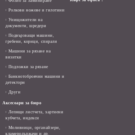
Фолио за ламиниране
Ролкови ножове и гилотини
Унищожители на
документи, шредери
Подвързващи машини,
гребени, корици, спирали
Машини за рязане на
визитки
Подложки за рязане
Банкнотоброячни машини и
детектори
Други
Аксесоари за бюро
Лепящи листчета, хартиени
кубчета, индекси
Моливници, органайзери,
кламеродържачи и др.