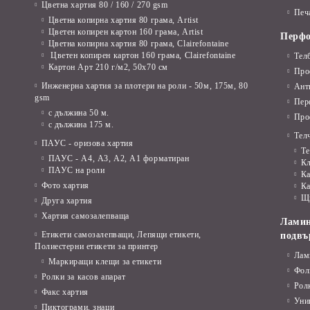
Тубуси
Цветна хартия 80 / 160 / 270 gsm
Акрилни бои
Печа
Цветна копирна хартия 80 грама, Artist
Пергели
Пастели
Цветен копирен картон 160 грама, Artist
Перфо
Цветна копирна хартия 80 грама, Clairefontaine
Цветен копирен картон 160 грама, Clairefontaine
Тел
Тебешири
Картон Арт 210 г/м2, 50х70 см
Про
Четки за рисуване , палитри
Инженерна хартия за плотери на роли - 50м, 175м, 80
Ант
gsm
Пер
Лепило
с дължина 50 м.
Про
с дължина 175 м.
Ножици детски
Телч
ПАУС - оризова хартия
Те
Острилки
ПАУС - А4, А3, А2, А1 форматиран
К
ПАУС на роли
Ка
Гумички
Фото хартия
Ка
Щ
Друга хартия
Скицник, книжки за оцетяване
Хартия самозалепваща
Ламин
Моделин, пластелин, глина
Етикети самозалепващи, Лепящи етикети,
подвъ
Полиестерни етикети за принтер
Лам
Несесери
Маркиращи клещи за етикети
Фол
Ролки за касов апарат
Чанти за допълнителна училищна
Рол
Факс хартия
дейност
Уни
Пиктограми, знаци