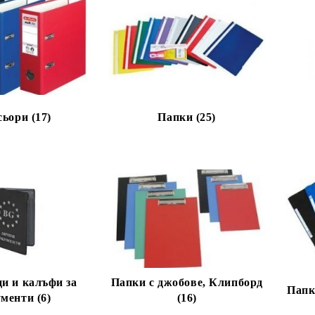
ьори (17)
Папки (25)
и и калъфи за
Папки с джобове, Клипборд
Папк
менти (6)
(16)