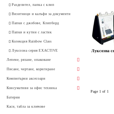
Пиктограми, знаци
Кабари
Разделител, папка с клип
Подложки за рязане
Хартиени кубчета, лепящи листчета
Карфици, пинчета
Визитници и калъфи за документи
Банкнотоброячни машини и
Лепящи листчета, индекси
Щипки
Папки с джобове, Клипборд
детектори
Папки и кутии с ластик
Други
Колекция Rainbow Class
Луксозна серия EXACTIVE
Луксозна 
Лепене, рязане, опаковане
Лепило
Писане, чертане, коригиране
Ножици
Химикалки
Компютърни аксесоари
Ленторезачки
Пълнители за химикалки
Мишки и клавиатури
Консумативи за офис техника
Page 1 of 1
Лепящи ленти
Слайдери, гел химикалки, ролери
Flash памети
Оригинални консумативи
Батерии
Ножове, остриета
Тънкописци. Перманентни маркери
CD, DVD, дискети
Консумативи HP
Каси, табла за ключове