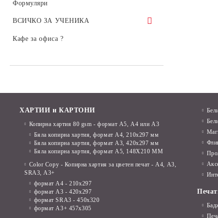
Тънкописци за чертане 4600, Marvy,
Лазерни консумативи HP
Формуляри
Япония
ВСИЧКО ЗА УЧЕНИКА
Луксозни пишещи
Тетрадки
Кафе за офиса ?
Маркери
Бележници, подвързии
Маркери за декорация
Тефтери
Автоматични моливи
Химикалки
Моливи графитни
Линии, комплекти за чертане
ХАРТИИ и КАРТОНИ
Бел
Моливи Lyra Rembrandt Art Design
Бел
Копирна хартия 80 gsm - формат А5, А4 или А3
Моливи, графити
Маг
Графити за автоматични моливи
Бяла копирна хартия, формат А4, 210x297 мм
Фли
Моливи цветни
Бяла копирна хартия, формат А3, 420x297 мм
Коректори
Бяла копирна хартия, формат А5, 148X210 ММ
Про
Флумастери, Комплекти за
Акс
Color Copy - Копирна хартия за цветен печат - А4, А3,
Острилки
оцветяване
SRA3, А3+
Инт
формат А4 - 210x297
Линии, комплекти за чертане
Акварелни бои
Печат
формат А3 - 420x297
формат SRA3 - 450x320
Гумички
Темперни бои
Бад
формат А3+ 457x305
Печ