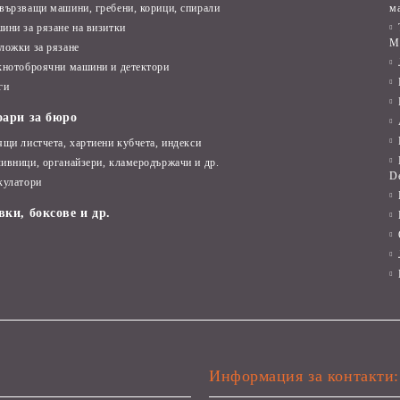
вързващи машини, гребени, корици, спирали
м
ини за рязане на визитки
M
ложки за рязане
кнотоброячни машини и детектори
ги
оари за бюро
ящи листчета, хартиени кубчета, индекси
ивници, органайзери, кламеродържачи и др.
D
кулатори
вки, боксове и др.
Информация за контакти: