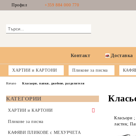
Профил
+359 884 000 770
Контакт
Доставка
ХАРТИИ и КАРТОНИ
Пликове за писма
КАФЯ
Начало
Класьори, папки, джобове, разделители
Класьо
КАТЕГОРИИ
ХАРТИИ и КАРТОНИ
Класьори ;
Копирна хартия 80 gsm - формат А5,
Пликове за писма
ластик; П
А4 или А3
КАФЯВИ ПЛИКОВЕ с МЕХУРЧЕТА