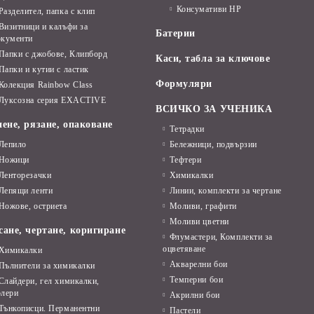
Консумативи HP
Разделител, папка с клип
Визитници и калъфи за
Батерии
окументи
Папки с джобове, Клипборд
Каси, табла за ключове
Папки и кутии с ластик
Формуляри
Колекция Rainbow Class
Луксозна серия EXACTIVE
ВСИЧКО ЗА УЧЕНИКА
ене, рязане, опаковане
Тетрадки
Лепило
Бележници, подвързии
Ножици
Тефтери
Ленторезачки
Химикалки
Лепящи ленти
Линии, комплекти за чертане
Ножове, остриета
Моливи, графити
Моливи цветни
сане, чертане, коригиране
Флумастери, Комплекти за
оцветяване
Химикалки
Акварелни бои
Пълнители за химикалки
Темперни бои
Слайдери, гел химикалки,
олери
Акрилни бои
Тънкописци. Перманентни
Пастели