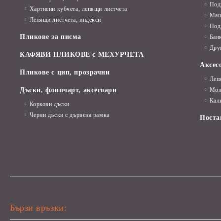
Под
Дъски, флипчарт
Хартиени кубчета, лепящи листчета
Маш
Лепящи листчета, индекси
Faber-Castell
Под
Пликове за писма
Бан
Дру
КАФЯВИ ПЛИКОВЕ с МЕХУРЧЕТА
Аксес
Пликове с цип, прозрачни
Леп
Дъски, флипчарт, аксесоари
Мол
Кал
Коркови дъски
Черни дъски с дървена рамка
Поста
Бързи връзки: