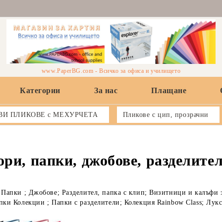
www.PaperBG.com - Всичко за офиса и училището
Категории
За нас
Плащане
ВИ ПЛИКОВЕ с МЕХУРЧЕТА
Пликове с цип, прозрачни
ри, папки, джобове, разделите
 Папки ; Джобове; Разделител, папка с клип; Визитници и калъфи 
апки Колекции ; Папки с разделители; Колекция Rainbow Class; Л