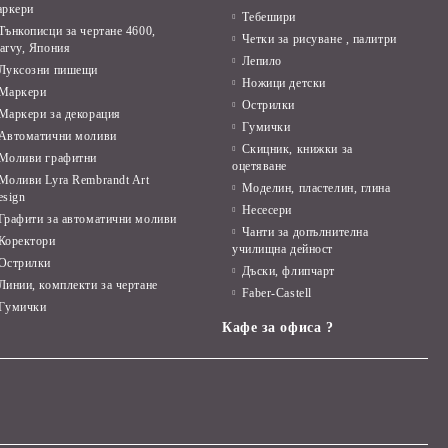
аркери
Тебешири
Тънкописци за чертане 4600,
Четки за рисуване , палитри
arvy, Япония
Лепило
Луксозни пишещи
Ножици детски
Маркери
Острилки
Маркери за декорация
Гумички
Автоматични моливи
Скицник, книжки за
Моливи графитни
оцетяване
Моливи Lyra Rembrandt Art
Моделин, пластелин, глина
esign
Несесери
Графити за автоматични моливи
Чанти за допълнителна
Коректори
училищна дейност
Острилки
Дъски, флипчарт
Линии, комплекти за чертане
Faber-Castell
Гумички
Кафе за офиса ?