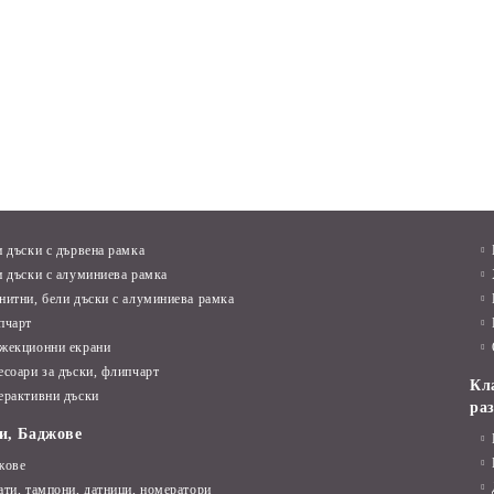
и дъски с дървена рамка
и дъски с алуминиева рамка
нитни, бели дъски с алуминиева рамка
пчарт
жекционни екрани
есоари за дъски, флипчарт
Кл
ерактивни дъски
ра
и, Баджове
жове
ати, тампони, датници, номератори