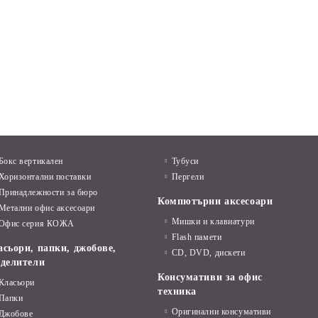
Бокс вертикален
Тубуси
Хоризонтални поставки
Пергели
Принадлежности за бюро
Компютърни аксесоари
Метални офис аксесоари
Мишки и клавиатури
Офис серия КОЖА
Flash памети
асьори, папки, джобове,
CD, DVD, дискети
зделители
Консумативи за офис
Класьори
техника
Папки
Оригинални консумативи
Джобове