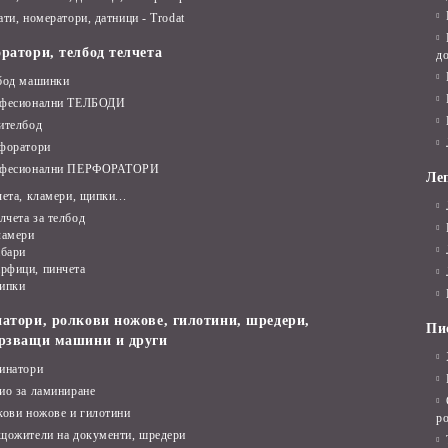
ти, номератори, датници - Trodat
ратори, телбод телчета
д
бод машинки
фесионални ТЕЛБОДИ
ителбод
форатори
фесионални ПЕРФОРАТОРИ
Леп
ета, кламери, щипки...
лчета за телбод
ламери
бари
рфици, пинчета
ипки
атори, ролкови ножове, гилотини, шредери,
Пи
рзващи машини и други
инатори
ио за ламиниране
кови ножове и гилотини
р
щожители на документи, шредери