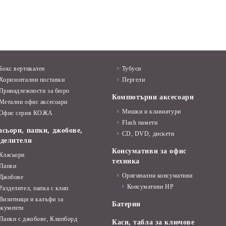
Бокс вертикален
Тубуси
Хоризонтални поставки
Пергели
Принадлежности за бюро
Компютърни аксесоари
Метални офис аксесоари
Мишки и клавиатури
Офис серия КОЖА
Flash памети
асьори, папки, джобове,
CD, DVD, дискети
зделители
Консумативи за офис
Класьори
техника
Папки
Оригинални консумативи
Джобове
Консумативи HP
Разделител, папка с клип
Визитници и калъфи за
Батерии
окументи
Папки с джобове, Клипборд
Каси, табла за ключове