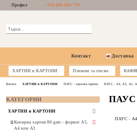
Профил
+359 884 000 770
Контакт
Доставка
ХАРТИИ и КАРТОНИ
Пликове за писма
КАФЯ
Начало
ХАРТИИ и КАРТОНИ
ПАУС - оризова хартия
ПАУС - А4, А3, А2, А
ПАУС 
КАТЕГОРИИ
ХАРТИИ и КАРТОНИ
ПАУС - А4
Копирна хартия 80 gsm - формат А5,
А4 или А3