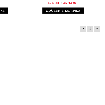
.
€24.00
46.94лв.
«
»
1