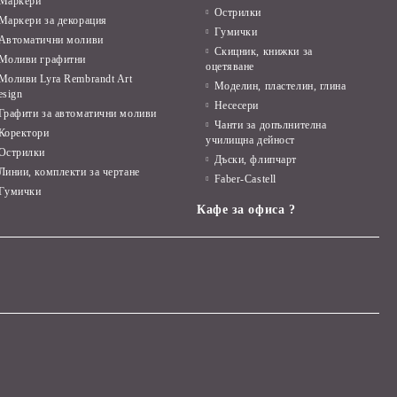
Маркери
Острилки
Маркери за декорация
Гумички
Автоматични моливи
Скицник, книжки за
Моливи графитни
оцетяване
Моливи Lyra Rembrandt Art
Моделин, пластелин, глина
esign
Несесери
Графити за автоматични моливи
Чанти за допълнителна
Коректори
училищна дейност
Острилки
Дъски, флипчарт
Линии, комплекти за чертане
Faber-Castell
Гумички
Кафе за офиса ?