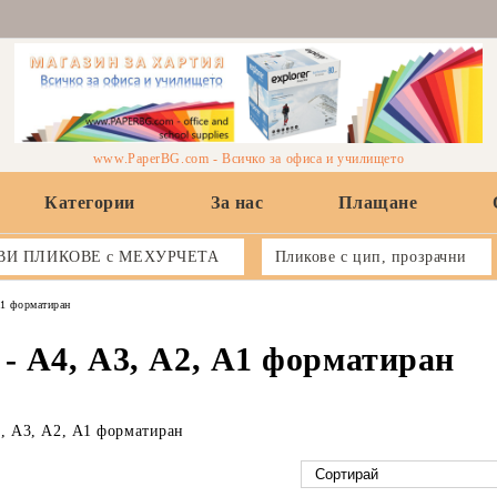
www.PaperBG.com - Всичко за офиса и училището
Категории
За нас
Плащане
ВИ ПЛИКОВЕ с МЕХУРЧЕТА
Пликове с цип, прозрачни
1 форматиран
- А4, А3, А2, А1 форматиран
, А3, А2, А1 форматиран