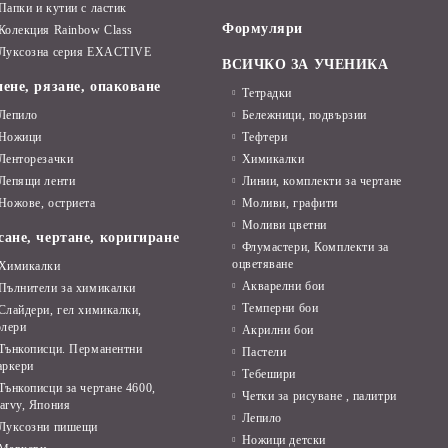
Папки и кутии с ластик
Формуляри
Колекция Rainbow Class
Луксозна серия EXACTIVE
ВСИЧКО ЗА УЧЕНИКА
ене, рязане, опаковане
Тетрадки
Лепило
Бележници, подвързии
Ножици
Тефтери
Ленторезачки
Химикалки
Лепящи ленти
Линии, комплекти за чертане
Ножове, остриета
Моливи, графити
Моливи цветни
сане, чертане, коригиране
Флумастери, Комплекти за
оцветяване
Химикалки
Акварелни бои
Пълнители за химикалки
Темперни бои
Слайдери, гел химикалки,
олери
Акрилни бои
Тънкописци. Перманентни
Пастели
аркери
Тебешири
Тънкописци за чертане 4600,
Четки за рисуване , палитри
arvy, Япония
Лепило
Луксозни пишещи
Ножици детски