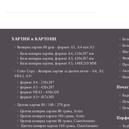
Маркери
Бележници, подвързии
Маркери за декорация
Тефтери
Автоматични моливи
Химикалки
Моливи графитни
Линии, комплекти за чертане
ХАРТИИ и КАРТОНИ
Бел
Моливи Lyra Rembrandt Art Design
Бел
Копирна хартия 80 gsm - формат А5, А4 или А3
Моливи, графити
Маг
Графити за автоматични моливи
Бяла копирна хартия, формат А4, 210x297 мм
Фли
Моливи цветни
Бяла копирна хартия, формат А3, 420x297 мм
Коректори
Бяла копирна хартия, формат А5, 148X210 ММ
Про
Флумастери, Комплекти за
Акс
Color Copy - Копирна хартия за цветен печат - А4, А3,
Острилки
оцветяване
SRA3, А3+
Инт
формат А4 - 210x297
Линии, комплекти за чертане
Акварелни бои
Печат
формат А3 - 420x297
формат SRA3 - 450x320
Гумички
Темперни бои
Бад
формат А3+ 457x305
Печ
Тубуси
Цветна хартия 80 / 160 / 270 gsm
Акрилни бои
Печа
Цветна копирна хартия 80 грама, Artist
Пергели
Пастели
Цветен копирен картон 160 грама, Artist
Перфо
Цветна копирна хартия 80 грама, Clairefontaine
Цветен копирен картон 160 грама, Clairefontaine
Тел
Тебешири