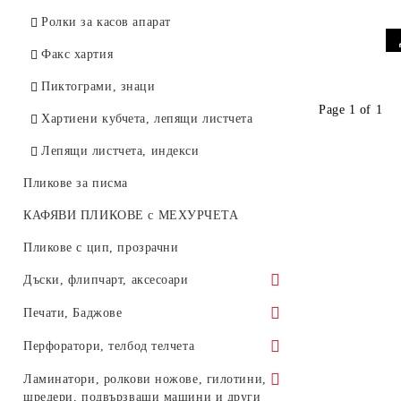
Маркиращи клещи за етикети
Ролки за касов апарат
Факс хартия
Пиктограми, знаци
Page 1 of 1
Хартиени кубчета, лепящи листчета
Лепящи листчета, индекси
Пликове за писма
КАФЯВИ ПЛИКОВЕ с МЕХУРЧЕТА
Пликове с цип, прозрачни
Дъски, флипчарт, аксесоари
Коркови дъски
Печати, Баджове
Черни дъски с дървена рамка
Баджове
Перфоратори, телбод телчета
Бели дъски с дървена рамка
Печати, тампони, датници,
Телбод машинки
Ламинатори, ролкови ножове, гилотини,
номератори
шредери, подвързващи машини и други