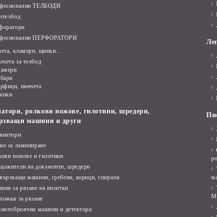
фесионални ТЕЛБОДИ
ителбод
форатори
фесионални ПЕРФОРАТОРИ
Леп
ета, кламери, щипки...
лчета за телбод
ламери
бари
рфици, пинчета
ипки
атори, ролкови ножове, гилотини, шредери,
Пи
рзващи машини и други
инатори
ио за ламиниране
кови ножове и гилотини
р
щожители на документи, шредери
вързващи машини, гребени, корици, спирали
м
ини за рязане на визитки
M
ложки за рязане
кнотоброячни машини и детектори