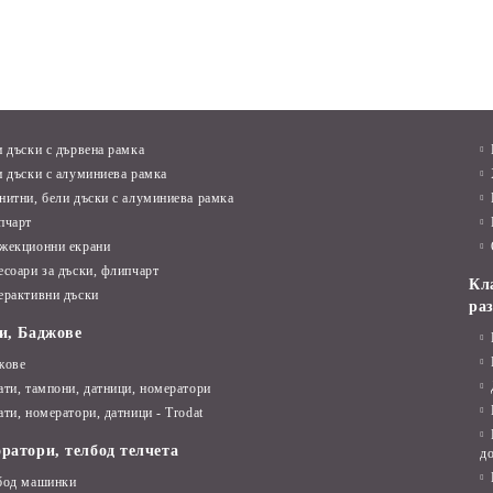
и дъски с дървена рамка
и дъски с алуминиева рамка
нитни, бели дъски с алуминиева рамка
пчарт
жекционни екрани
есоари за дъски, флипчарт
Кл
ерактивни дъски
ра
и, Баджове
жове
ати, тампони, датници, номератори
ти, номератори, датници - Trodat
ратори, телбод телчета
д
бод машинки