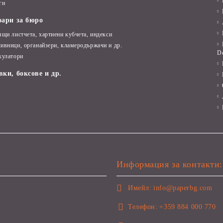
ги
оари за бюро
ящи листчета, хартиени кубчета, индекси
ивници, органайзери, кламеродържачи и др.
D
кулатори
вки, боксове и др.
Информация за контакти:
Имейл:
info@paperbg.com
Телефон:
+359 884 000 770