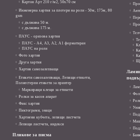
Картон Арт 210 г/м2, 50х70 см
Про
Четки за рисуване , палитри
Инженерна хартия за плотери на роли - 50м, 175м, 80
Ант
gsm
Пер
Лепило
с дължина 50 м.
Про
с дължина 175 м.
Ножици детски
Телч
ПАУС - оризова хартия
Те
Острилки
ПАУС - А4, А3, А2, А1 форматиран
К
ПАУС на роли
Ка
Гумички
Фото хартия
Ка
Щ
Друга хартия
Скицник, книжки за оцетяване
Хартия самозалепваща
Ламин
Моделин, пластелин, глина
Етикети самозалепващи, Лепящи етикети,
подвъ
Полиестерни етикети за принтер
Лам
Несесери
Маркиращи клещи за етикети
Фол
Ролки за касов апарат
Чанти за допълнителна училищна
Рол
Факс хартия
дейност
Уни
Пиктограми, знаци
Под
Дъски, флипчарт
Хартиени кубчета, лепящи листчета
Маш
Лепящи листчета, индекси
Faber-Castell
Под
Пликове за писма
Бан