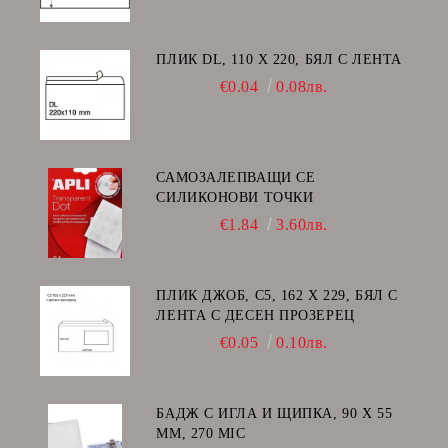
ПЛИК DL, 110 Х 220, БЯЛ С ЛЕНТА
€0.04
0.08лв.
САМОЗАЛЕПВАЩИ СЕ
СИЛИКОНОВИ ТОЧКИ
€1.84
3.60лв.
ПЛИК ДЖОБ, C5, 162 Х 229, БЯЛ С
ЛЕНТА С ДЕСЕН ПРОЗЕРЕЦ
€0.05
0.10лв.
БАДЖ С ИГЛА И ЩИПКА, 90 Х 55
ММ, 270 MIC