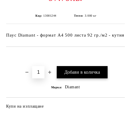
Код:
13001244
Тегло:
3.000
кг
Паус Diamant - формат А4 500 листа 92 гр./м2 - кутия
Добави в желани
Diamant
Марка:
Купи на изплащане