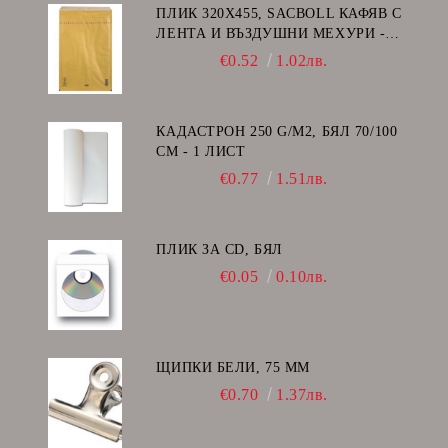
ПЛИК 320Х455, SACBOLL КАФЯВ С
ЛЕНТА И ВЪЗДУШНИ МЕХУРИ -
I/19
€0.52
1.02лв.
КАДАСТРОН 250 G/M2, БЯЛ 70/100
СМ - 1 ЛИСТ
€0.77
1.51лв.
ПЛИК ЗА CD, БЯЛ
€0.05
0.10лв.
ЩИПКИ БЕЛИ, 75 ММ
€0.70
1.37лв.