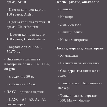
грама, Artist
Лепене, рязане, опаковане
Лепило
Цветен копирен картон
160 грама, Artist
Ножици
Цветна копирна хартия 80
Ленторезачки
грама, Clairefontaine
Лепящи ленти
Цветен копирен картон
160 грама, Clairefontaine
Ножове, остриета
Картон Арт 210 г/м2,
Писане, чертане, коригиране
50х70 см
Химикалки
Инженерна хартия за
Пълнители за химикалки
плотери на роли - 50м, 175м,
80 gsm
Слайдери, гел химикалки,
ролери
с дължина 50 м.
Тънкописци. Перманентни
с дължина 175 м.
маркери
ПАУС - оризова хартия
Тънкописци за чертане
ПАУС - А4, А3, А2, А1
4600, Marvy, Япония
форматиран