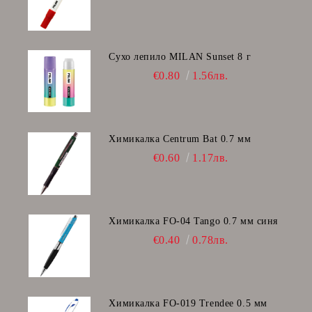
Сухо лепило MILAN Sunset 8 г
€0.80
1.56лв.
Химикалка Centrum Bat 0.7 мм
€0.60
1.17лв.
Химикалка FO-04 Tango 0.7 мм синя
€0.40
0.78лв.
Химикалка FO-019 Trendee 0.5 мм