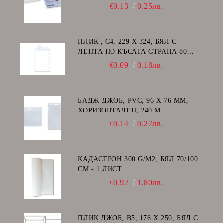
€0.13
0.25лв.
ПЛИК , C4, 229 Х 324, БЯЛ С
ЛЕНТА ПО КЪСАТА СТРАНА 80
GSM
€0.09
0.18лв.
БАДЖ ДЖОБ, PVC, 96 Х 76 ММ,
ХОРИЗОНТАЛЕН, 240 Μ
€0.14
0.27лв.
КАДАСТРОН 300 G/M2, БЯЛ 70/100
СМ - 1 ЛИСТ
€0.92
1.80лв.
ПЛИК ДЖОБ, В5, 176 Х 250, БЯЛ С