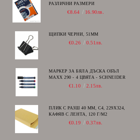
РАЗЛИЧНИ РАЗМЕРИ
€8.64
16.90лв.
ЩИПКИ ЧЕРНИ, 51ММ
€0.26
0.51лв.
МАРКЕР ЗА БЯЛА ДЪСКА ОБЪЛ
MAXX 290 - 4 ЦВЯТА - SCHNEIDER
€1.10
2.15лв.
ПЛИК С РАЗШ 40 MM, C4, 229Х324,
КАФЯВ С ЛЕНТА, 120 Г/М2
€0.19
0.37лв.