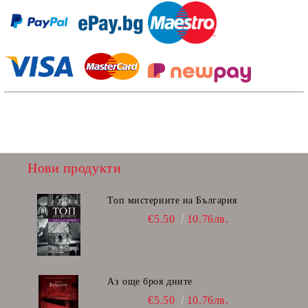
Нови продукти
Топ мистериите на България
€5.50
10.76лв.
Аз още броя дните
€5.50
10.76лв.