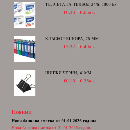
ТЕЛЧЕТА ЗА ТЕЛБОД 24/6, 1000 БР.
€0.33
0.65лв.
КЛАСЬОР EUROPA, 75 ММ,
€3.32
6.49лв.
ЩИПКИ ЧЕРНИ, 41ММ
€0.18
0.35лв.
Новини
Нова банкова сметка от 01.01.2026 година
Пост
Нова банкова сметка от 01.01.2026 година
Радв