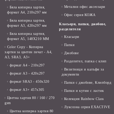
Метални офис аксесоари
Бяла копирна хартия,
формат А4, 210x297 мм
Офис серия КОЖА
Бяла копирна хартия,
Класьори, папки, джобове,
формат А3, 420x297 мм
разделители
Бяла копирна хартия,
Класьори
формат А5, 148X210 ММ
Папки
Color Copy - Копирна
хартия за цветен печат - А4,
Джобове
А3, SRA3, А3+
Разделител, папка с клип
формат А4 - 210x297
Визитници и калъфи за
формат А3 - 420x297
документи
формат SRA3 - 450x320
Папки с джобове, Клипборд
формат А3+ 457x305
Папки и кутии с ластик
Цветна хартия 80 / 160 / 270
Колекция Rainbow Class
gsm
Луксозна серия EXACTIVE
Цветна копирна хартия 80