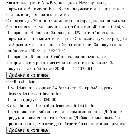
Когато плащате с NewPay, всъщност NewPay плаща
поръчката Ви вместо Вас. Вие я получавате и разполагате с
три начина да я платите към тях:
Отложено до 30 дни от момента на изпращане на поръчката
без оскъпяване. За покупки на стойност до 400 лв. / €204,52
Плащане на 4 вноски. Заплащате 20% от стойността на
поръчката си на момента с карта. Останалата сума се разделя
на 3 равни месечни вноски без оскъпяване. За покупки на
стойност до 1000 лв. / €511.31
Плащане на 6 вноски. Стойността на поръчката се
разпределя в 6 равни месечни вноски с оскъпяване. За
покупки на стойност до 2000 лв. / €1022.61
Credit calculator
Паус Diamant - формат А4 500 листа 92 гр./м2 - кутия
Please select credit institution
Цена на продукта:
€50.00
Extraction of information from credit institutions
Предоставената таблица е с информационна цел. Добавете
продукта в количката си с бутона "Добави в количката" и
при поръчка ще можете да изберете броя вноски на кредита.