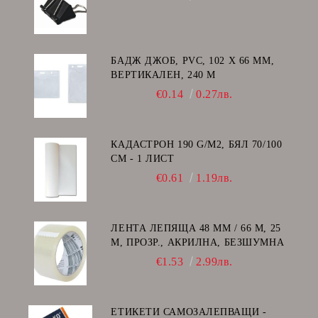
БАДЖ ДЖОБ, PVC, 102 Х 66 ММ,
ВЕРТИКАЛЕН, 240 Μ
€0.14
0.27лв.
КАДАСТРОН 190 G/M2, БЯЛ 70/100
СМ - 1 ЛИСТ
€0.61
1.19лв.
ЛЕНТА ЛЕПЯЩА 48 ММ / 66 М, 25
Μ, ПРОЗР., АКРИЛНА, БЕЗШУМНА
€1.53
2.99лв.
ЕТИКЕТИ САМОЗАЛЕПВАЩИ -