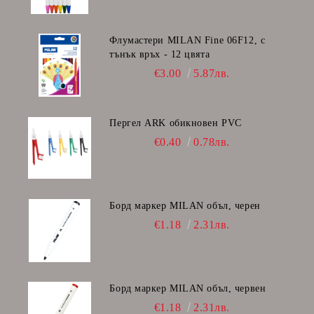
Флумастери MILAN Fine 06F12, с
тънък връх - 12 цвята
€3.00
5.87лв.
Пергел ARK обикновен PVC
€0.40
0.78лв.
Борд маркер MILAN объл, черен
€1.18
2.31лв.
Борд маркер MILAN объл, червен
€1.18
2.31лв.