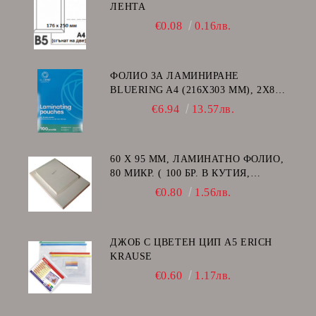
ЛЕНТА
€0.08
0.16лв.
ФОЛИО ЗА ЛАМИНИРАНЕ
BLUERING A4 (216X303 MM), 2X80
МИКРОНА 100 БР.
€6.94
13.57лв.
60 Х 95 ММ, ЛАМИНАТНО ФОЛИО,
80 МИКР. ( 100 БР. В КУТИЯ,
ГЛАНЦ )
€0.80
1.56лв.
ДЖОБ С ЦВЕТЕН ЦИП A5 ERICH
KRAUSE
€0.60
1.17лв.