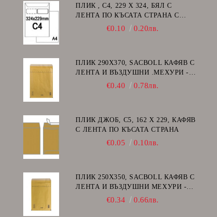
ПЛИК , C4, 229 Х 324, БЯЛ С
ЛЕНТА ПО КЪСАТА СТРАНА С
ДЕСЕН ПРОЗОРЕЦ
€0.10
0.20лв.
ПЛИК 290Х370, SACBOLL КАФЯВ С
ЛЕНТА И ВЪЗДУШНИ .МЕХУРИ -
H/18
€0.40
0.78лв.
ПЛИК ДЖОБ, C5, 162 Х 229, КАФЯВ
С ЛЕНТА ПО КЪСАТА СТРАНА
€0.05
0.10лв.
ПЛИК 250Х350, SACBOLL КАФЯВ С
ЛЕНТА И ВЪЗДУШНИ МЕХУРИ -
G/17
€0.34
0.66лв.