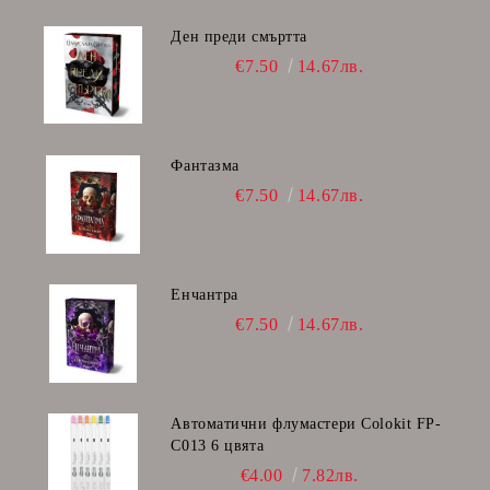
Ден преди смъртта
€7.50
14.67лв.
Фантазма
€7.50
14.67лв.
Енчантра
€7.50
14.67лв.
Автоматични флумастери Colokit FP-
C013 6 цвята
€4.00
7.82лв.