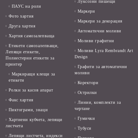
Луксозни пишещи
ПАУС на роли
Маркери
Фото хартия
Маркери за декорация
Друга хартия
Автоматични моливи
Хартия самозалепваща
Моливи графитни
Етикети самозалепващи,
Моливи Lyra Rembrandt Art
Лепящи етикети,
Design
Полиестерни етикети за
принтер
Графити за автоматични
моливи
Маркиращи клещи за
етикети
Коректори
Ролки за касов апарат
Острилки
Факс хартия
Линии, комплекти за
чертане
Пиктограми, знаци
Гумички
Хартиени кубчета, лепящи
листчета
Тубуси
Лепящи листчета, индекси