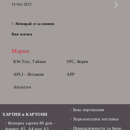
приб
16 Окт 2025
да п
28 Фе
Абонирай се за новини
Виж всички
Марки
KW-Trio, Тайван
SPC, Корея
APLI - Испания
APP
Attractive
Бокс вертикален
ХАРТИИ и КАРТОНИ
Хоризонтални поставки
Копирна хартия 80 gsm -
Принадлежности за бюро
формат А5, А4 или А3