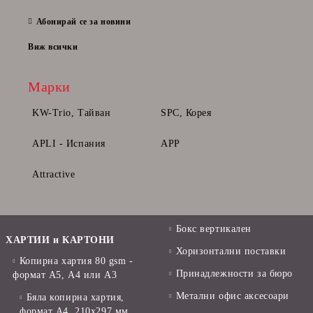
28 Фе
Абонирай се за новини
Виж всички
Марки
KW-Trio, Тайван
SPC, Корея
APLI - Испания
APP
Attractive
Бокс вертикален
ХАРТИИ и КАРТОНИ
Хоризонтални поставки
Копирна хартия 80 gsm -
Принадлежности за бюро
формат А5, А4 или А3
Метални офис аксесоари
Бяла копирна хартия,
формат А4, 210x297 мм