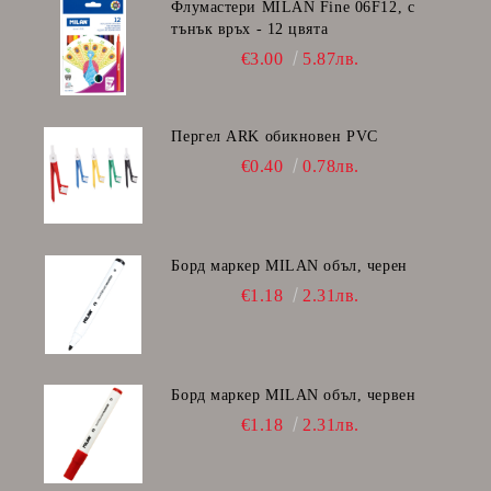
Флумастери MILAN Fine 06F12, с
тънък връх - 12 цвята
€3.00
5.87лв.
Пергел ARK обикновен PVC
€0.40
0.78лв.
Борд маркер MILAN объл, черен
€1.18
2.31лв.
Борд маркер MILAN объл, червен
€1.18
2.31лв.