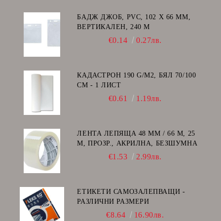
БАДЖ ДЖОБ, PVC, 102 Х 66 ММ,
ВЕРТИКАЛЕН, 240 Μ
€0.14
0.27лв.
КАДАСТРОН 190 G/M2, БЯЛ 70/100
СМ - 1 ЛИСТ
€0.61
1.19лв.
ЛЕНТА ЛЕПЯЩА 48 ММ / 66 М, 25
Μ, ПРОЗР., АКРИЛНА, БЕЗШУМНА
€1.53
2.99лв.
ЕТИКЕТИ САМОЗАЛЕПВАЩИ -
РАЗЛИЧНИ РАЗМЕРИ
€8.64
16.90лв.