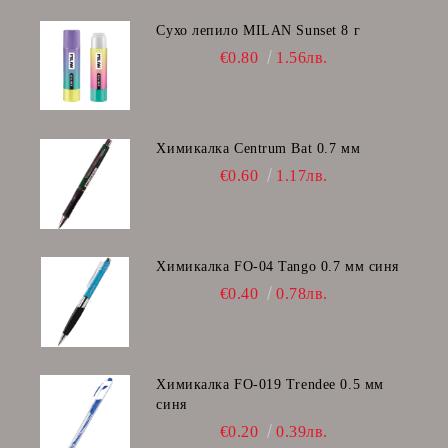
Сухо лепило MILAN Sunset 8 г
€0.80
1.56лв.
Химикалка Centrum Bat 0.7 мм
€0.60
1.17лв.
Химикалка FO-04 Tango 0.7 мм синя
€0.40
0.78лв.
Химикалка FO-019 Trendee 0.5 мм
синя
€0.20
0.39лв.