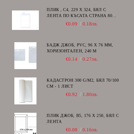
ПЛИК , C4, 229 Х 324, БЯЛ С
ЛЕНТА ПО КЪСАТА СТРАНА 80
GSM
€0.09
0.18лв.
БАДЖ ДЖОБ, PVC, 96 Х 76 ММ,
ХОРИЗОНТАЛЕН, 240 Μ
€0.14
0.27лв.
КАДАСТРОН 300 G/M2, БЯЛ 70/100
СМ - 1 ЛИСТ
€0.92
1.80лв.
ПЛИК ДЖОБ, В5, 176 Х 250, БЯЛ С
ЛЕНТА
€0.08
0.16лв.