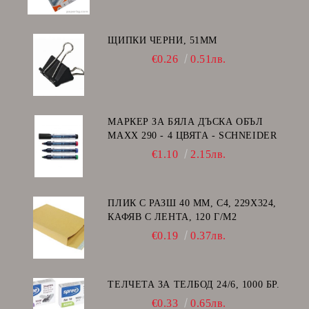
ЩИПКИ ЧЕРНИ, 51ММ
€0.26
0.51лв.
МАРКЕР ЗА БЯЛА ДЪСКА ОБЪЛ
MAXX 290 - 4 ЦВЯТА - SCHNEIDER
€1.10
2.15лв.
ПЛИК С РАЗШ 40 MM, C4, 229Х324,
КАФЯВ С ЛЕНТА, 120 Г/М2
€0.19
0.37лв.
ТЕЛЧЕТА ЗА ТЕЛБОД 24/6, 1000 БР.
€0.33
0.65лв.