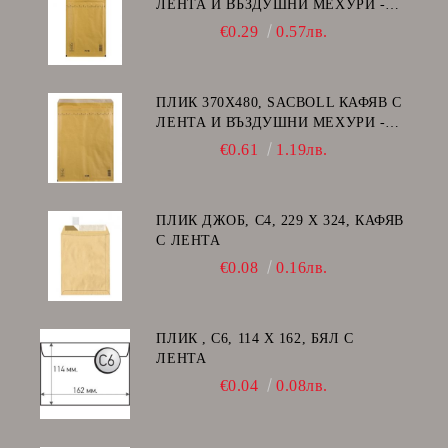
ЛЕНТА И ВЪЗДУШНИ МЕХУРИ -
F/16
€0.29
0.57лв.
ПЛИК 370Х480, SACBOLL КАФЯВ С
ЛЕНТА И ВЪЗДУШНИ МЕХУРИ -
K/20
€0.61
1.19лв.
ПЛИК ДЖОБ, C4, 229 Х 324, КАФЯВ
С ЛЕНТА
€0.08
0.16лв.
ПЛИК , C6, 114 Х 162, БЯЛ С
ЛЕНТА
€0.04
0.08лв.