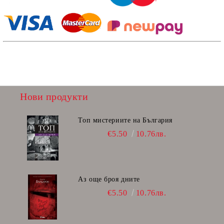
Нови продукти
Топ мистериите на България
€5.50
10.76лв.
Аз още броя дните
€5.50
10.76лв.