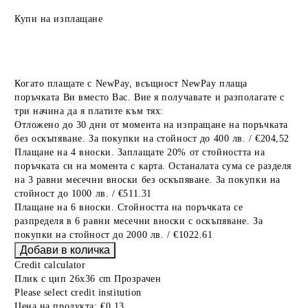
Купи на изплащане
Когато плащате с NewPay, всъщност NewPay плаща
поръчката Ви вместо Вас. Вие я получавате и разполагате с
три начина да я платите към тях:
Отложено до 30 дни от момента на изпращане на поръчката
без оскъпяване. За покупки на стойност до 400 лв. / €204,52
Плащане на 4 вноски. Заплащате 20% от стойността на
поръчката си на момента с карта. Останалата сума се разделя
на 3 равни месечни вноски без оскъпяване. За покупки на
стойност до 1000 лв. / €511.31
Плащане на 6 вноски. Стойността на поръчката се
разпределя в 6 равни месечни вноски с оскъпяване. За
покупки на стойност до 2000 лв. / €1022.61
Credit calculator
Плик с цип 26x36 cm Прозрачен
Please select credit institution
Цена на продукта:
€0.13