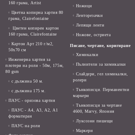
160 грама, Artist
Ножици
Цветна копирна хартия 80
Ленторезачки
грама, Clairefontaine
Лепящи ленти
Цветен копирен картон
160 грама, Clairefontaine
Ножове, остриета
Картон Арт 210 г/м2,
Писане, чертане, коригиране
50х70 см
Химикалки
Инженерна хартия за
Пълнители за химикалки
плотери на роли - 50м, 175м,
80 gsm
Слайдери, гел химикалки,
ролери
с дължина 50 м.
Тънкописци. Перманентни
с дължина 175 м.
маркери
ПАУС - оризова хартия
Тънкописци за чертане
ПАУС - А4, А3, А2, А1
4600, Marvy, Япония
форматиран
Луксозни пишещи
ПАУС на роли
Маркери