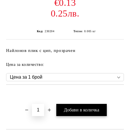
€0.13
0.25лв.
Код:
230204
Тегло:
0.005
кг
Найлонов плик с цип, прозрачен
Цена за количество:
Добави в желани