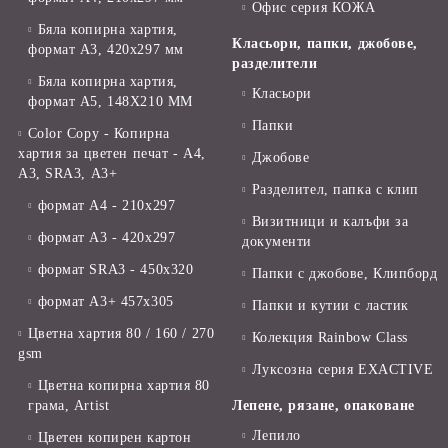
Офис серия КОЖА
Бяла копирна хартия,
Класьори, папки, джобове,
формат А3, 420x297 мм
разделители
Бяла копирна хартия,
Класьори
формат А5, 148X210 ММ
Папки
Color Copy - Копирна
хартия за цветен печат - А4,
Джобове
А3, SRA3, А3+
Разделител, папка с клип
формат А4 - 210x297
Визитници и калъфи за
формат А3 - 420x297
документи
формат SRA3 - 450x320
Папки с джобове, Клипборд
формат А3+ 457x305
Папки и кутии с ластик
Цветна хартия 80 / 160 / 270
Колекция Rainbow Class
gsm
Луксозна серия EXACTIVE
Цветна копирна хартия 80
грама, Artist
Лепене, рязане, опаковане
Лепило
Цветен копирен картон