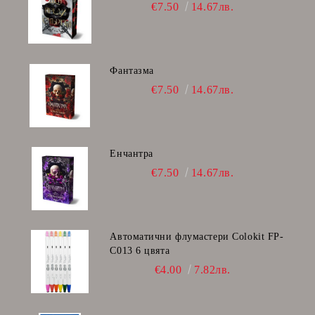
€7.50
14.67лв.
Фантазма
€7.50
14.67лв.
Енчантра
€7.50
14.67лв.
Автоматични флумастери Colokit FP-
C013 6 цвята
€4.00
7.82лв.