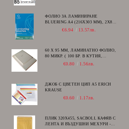
ФОЛИО ЗА ЛАМИНИРАНЕ
BLUERING A4 (216X303 MM), 2X80
МИКРОНА 100 БР.
€6.94
13.57лв.
60 Х 95 ММ, ЛАМИНАТНО ФОЛИО,
80 МИКР. ( 100 БР. В КУТИЯ,
ГЛАНЦ )
€0.80
1.56лв.
ДЖОБ С ЦВЕТЕН ЦИП A5 ERICH
KRAUSE
€0.60
1.17лв.
ПЛИК 320Х455, SACBOLL КАФЯВ С
ЛЕНТА И ВЪЗДУШНИ МЕХУРИ -