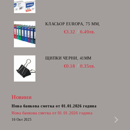
КЛАСЬОР EUROPA, 75 ММ,
€3.32
6.49лв.
ЩИПКИ ЧЕРНИ, 41ММ
€0.18
0.35лв.
Новини
Нова банкова сметка от 01.01.2026 година
Пост
Нова банкова сметка от 01.01.2026 година
Радв
приб
16 Окт 2025
да п