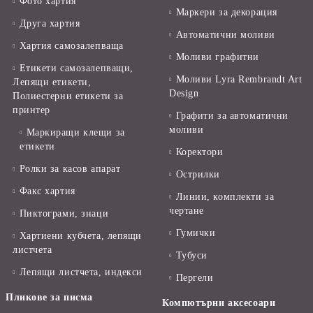
Фото хартия
Маркери за декорация
Друга хартия
Автоматични моливи
Хартия самозалепваща
Моливи графитни
Етикети самозалепващи,
Моливи Lyra Rembrandt Art
Лепящи етикети,
Design
Полиестерни етикети за
принтер
Графити за автоматични
моливи
Маркиращи клещи за
етикети
Коректори
Ролки за касов апарат
Острилки
Факс хартия
Линии, комплекти за
чертане
Пиктограми, знаци
Гумички
Хартиени кубчета, лепящи
листчета
Тубуси
Лепящи листчета, индекси
Пергели
Пликове за писма
Компютърни аксесоари