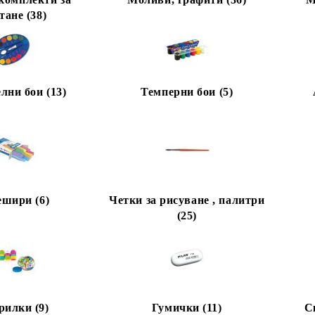
тане (38)
лни бои (13)
Темперни бои (5)
ешири (6)
Четки за рисуване , палитри
(25)
рилки (9)
Гумички (11)
С