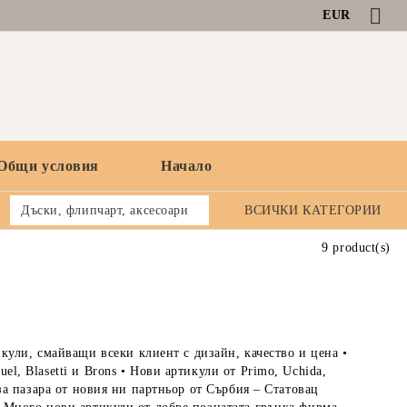
EUR
Общи условия
Начало
Дъски, флипчарт, аксесоари
ВСИЧКИ КАТЕГОРИИ
9 product(s)
ули, смайващи всеки клиент с дизайн, качество и цена •
el, Blasetti и Brons • Нови артикули от Primo, Uchida,
и за пазара от новия ни партньор от Сърбия – Статовац