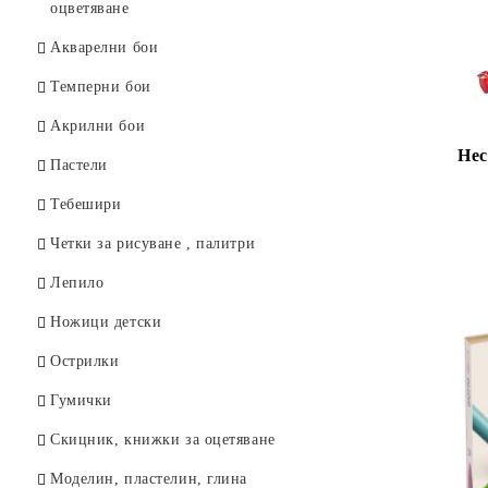
Острилки
оцветяване
Линии, комплекти за чертане
Акварелни бои
Гумички
Темперни бои
Тубуси
Акрилни бои
Нес
Пергели
Пастели
Тебешири
Четки за рисуване , палитри
Лепило
Ножици детски
Острилки
Гумички
Скицник, книжки за оцетяване
Моделин, пластелин, глина