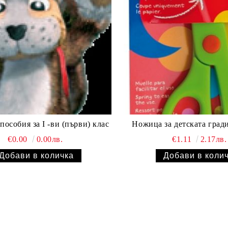
пособия за I -ви (първи) клас
Ножица за детската гради
€0.00
0.00лв.
€1.11
2.17лв.