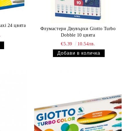
axi 24 цвята
Флумастери Двувърхи Giotto Turbo
Dobble 10 цвята
.
€5.39
10.54лв.