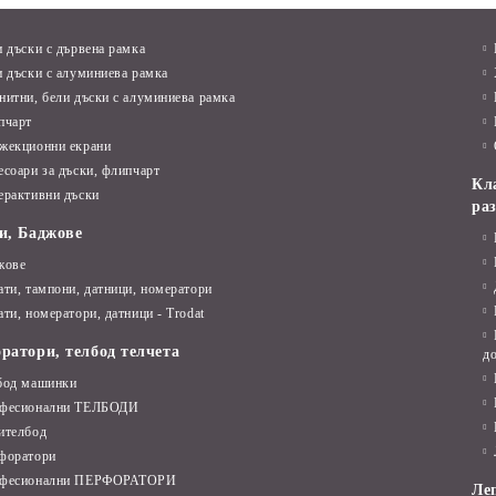
и дъски с дървена рамка
и дъски с алуминиева рамка
нитни, бели дъски с алуминиева рамка
пчарт
жекционни екрани
есоари за дъски, флипчарт
Кл
ерактивни дъски
ра
и, Баджове
жове
ати, тампони, датници, номератори
ти, номератори, датници - Trodat
ратори, телбод телчета
д
бод машинки
фесионални ТЕЛБОДИ
ителбод
форатори
фесионални ПЕРФОРАТОРИ
Леп