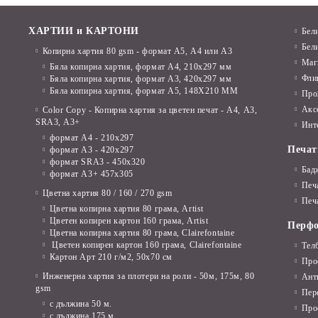
ХАРТИИ и КАРТОНИ
Бел
Бел
Копирна хартия 80 gsm - формат А5, А4 или А3
Маг
Бяла копирна хартия, формат А4, 210x297 мм
Фли
Бяла копирна хартия, формат А3, 420x297 мм
Бяла копирна хартия, формат А5, 148X210 ММ
Про
Акс
Color Copy - Копирна хартия за цветен печат - А4, А3,
SRA3, А3+
Инт
формат А4 - 210x297
Печат
формат А3 - 420x297
формат SRA3 - 450x320
Бад
формат А3+ 457x305
Печ
Цветна хартия 80 / 160 / 270 gsm
Печа
Цветна копирна хартия 80 грама, Artist
Цветен копирен картон 160 грама, Artist
Перфо
Цветна копирна хартия 80 грама, Clairefontaine
Цветен копирен картон 160 грама, Clairefontaine
Тел
Картон Арт 210 г/м2, 50х70 см
Про
Инженерна хартия за плотери на роли - 50м, 175м, 80
Ант
gsm
Пер
с дължина 50 м.
Про
с дължина 175 м.