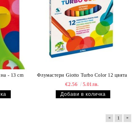
на - 13 cm
Флумастери Giotto Turbo Color 12 цвята
€2.56
5.01лв.
«
»
1