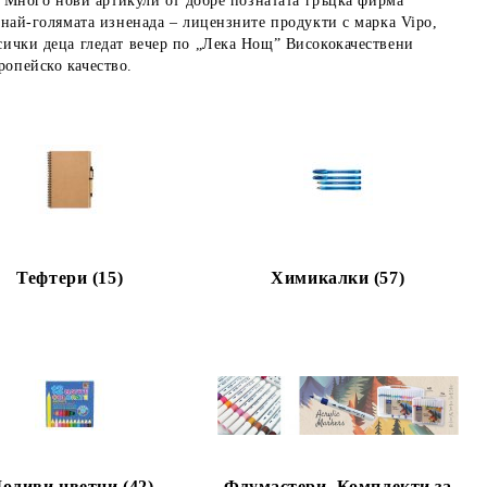
 • Много нови артикули от добре познатата гръцка фирма
И най-голямата изненада – лицензните продукти с марка Vipo,
всички деца гледат вечер по „Лека Нощ” Висококачествени
ропейско качество.
Тефтери (15)
Химикалки (57)
оливи цветни (42)
Флумастери, Комплекти за