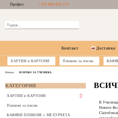
Профил
+359 884 000 770
Контакт
Доставка
ХАРТИИ и КАРТОНИ
Пликове за писма
КАФЯ
Начало
ВСИЧКО ЗА УЧЕНИКА
ВСИЧ
КАТЕГОРИИ
ХАРТИИ и КАРТОНИ
В Училищен
Копирна хартия 80 gsm - формат А5,
Пликове за писма
Новите Кол
А4 или А3
Clairefont
КАФЯВИ ПЛИКОВЕ с МЕХУРЧЕТА