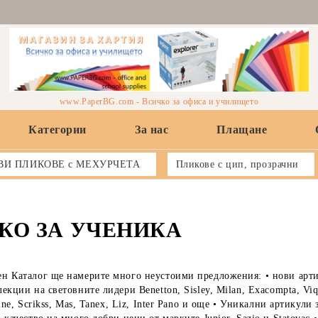
www.PaperBG.com - Всичко за офиса и училището
Категории
За нас
Плащане
ВИ ПЛИКОВЕ с МЕХУРЧЕТА
Пликове с цип, прозрачни
КО ЗА УЧЕНИКА
 Каталог ще намерите много неустоими предложения: • нови артик
екции на световните лидери Benetton, Sisley, Milan, Exacompta, Viqu
aine, Scrikss, Mas, Tanex, Liz, Inter Pano и още • Уникални артикул