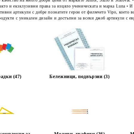
 качество на много добри цени от марките Junior, Sazio и Statovac
както и екзклузивни права за изцяло ученическата и марка Luna • 
тивни артикули с добре познатите герои от филмчето Vipo, което 
одукти с уникален дизайн и достъпни за всеки джоб артикули с ев
адки (47)
Бележници, подвързии (3)
комплекти за
Моливи, графити (36)
М