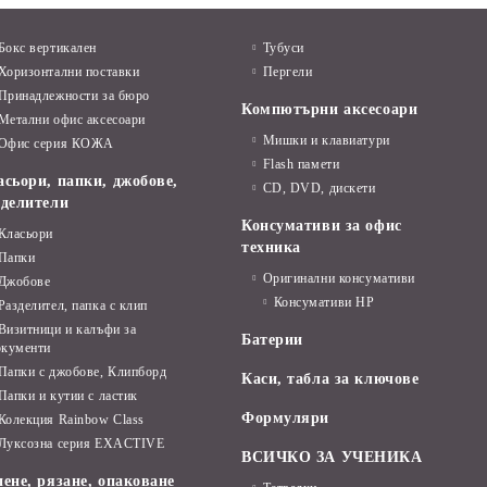
Бокс вертикален
Тубуси
Хоризонтални поставки
Пергели
Принадлежности за бюро
Компютърни аксесоари
Метални офис аксесоари
Мишки и клавиатури
Офис серия КОЖА
Flash памети
асьори, папки, джобове,
CD, DVD, дискети
зделители
Консумативи за офис
Класьори
техника
Папки
Оригинални консумативи
Джобове
Консумативи HP
Разделител, папка с клип
Визитници и калъфи за
Батерии
окументи
Папки с джобове, Клипборд
Каси, табла за ключове
Папки и кутии с ластик
Формуляри
Колекция Rainbow Class
Луксозна серия EXACTIVE
ВСИЧКО ЗА УЧЕНИКА
ене, рязане, опаковане