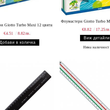
Флумастери Giotto Turbo M
и Giotto Turbo Maxi 12 цвята
€8.82
17.25лв
€4.51
8.82лв.
Виж детайли
Няма наличност