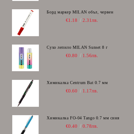
Борд маркер MILAN объл, червен
€1.18
2.31лв.
Сухо лепило MILAN Sunset 8 г
€0.80
1.56лв.
Химикалка Centrum Bat 0.7 мм
€0.60
1.17лв.
Химикалка FO-04 Tango 0.7 мм синя
€0.40
0.78лв.