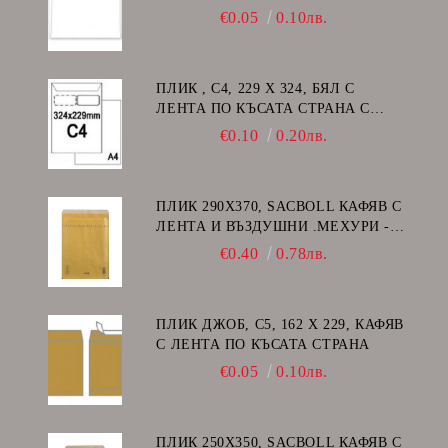
€0.05
0.10лв.
ПЛИК , C4, 229 Х 324, БЯЛ С
ЛЕНТА ПО КЪСАТА СТРАНА С
ДЕСЕН ПРОЗОРЕЦ
€0.10
0.20лв.
ПЛИК 290Х370, SACBOLL КАФЯВ С
ЛЕНТА И ВЪЗДУШНИ .МЕХУРИ -
H/18
€0.40
0.78лв.
ПЛИК ДЖОБ, C5, 162 Х 229, КАФЯВ
С ЛЕНТА ПО КЪСАТА СТРАНА
€0.05
0.10лв.
ПЛИК 250Х350, SACBOLL КАФЯВ С