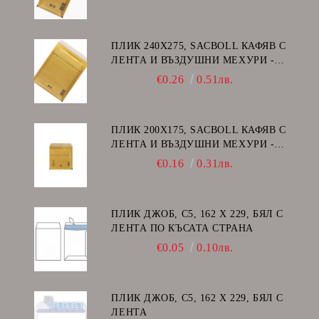
ПЛИК 240Х275, SACBOLL КАФЯВ С
ЛЕНТА И ВЪЗДУШНИ МЕХУРИ -
E/15
€0.26
0.51лв.
ПЛИК 200Х175, SACBOLL КАФЯВ С
ЛЕНТА И ВЪЗДУШНИ МЕХУРИ -
CD
€0.16
0.31лв.
ПЛИК ДЖОБ, C5, 162 Х 229, БЯЛ С
ЛЕНТА ПО КЪСАТА СТРАНА
€0.05
0.10лв.
ПЛИК ДЖОБ, C5, 162 Х 229, БЯЛ С
ЛЕНТА