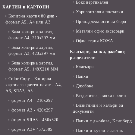
Бокс вертикален
ХАРТИИ и КАРТОНИ
Хоризонтални поставки
Копирна хартия 80 gsm -
Принадлежности за бюро
формат А5, А4 или А3
Метални офис аксесоари
Бяла копирна хартия,
формат А4, 210x297 мм
Офис серия КОЖА
Бяла копирна хартия,
Класьори, папки, джобове,
формат А3, 420x297 мм
разделители
Бяла копирна хартия,
Класьори
формат А5, 148X210 ММ
Папки
Color Copy - Копирна
хартия за цветен печат - А4,
Джобове
А3, SRA3, А3+
Разделител, папка с клип
формат А4 - 210x297
Визитници и калъфи за
формат А3 - 420x297
документи
формат SRA3 - 450x320
Папки с джобове, Клипборд
формат А3+ 457x305
Папки и кутии с ластик