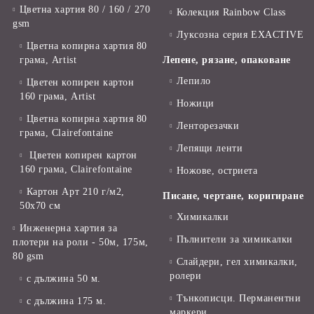
Цветна хартия 80 / 160 / 270
Колекция Rainbow Class
gsm
Луксозна серия EXACTIVE
Цветна копирна хартия 80
грама, Artist
Лепене, рязане, опаковане
Лепило
Цветен копирен картон
160 грама, Artist
Ножици
Цветна копирна хартия 80
Ленторезачки
грама, Clairefontaine
Лепящи ленти
Цветен копирен картон
160 грама, Clairefontaine
Ножове, остриета
Картон Арт 210 г/м2,
Писане, чертане, коригиране
50х70 см
Химикалки
Инженерна хартия за
Пълнители за химикалки
плотери на роли - 50м, 175м,
80 gsm
Слайдери, гел химикалки,
ролери
с дължина 50 м.
Тънкописци. Перманентни
с дължина 175 м.
маркери