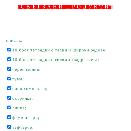
"
С В Ъ Р З А Н И П Р О Д У К Т И
"
списък:
10 броя тетрадки с тесни и широки редове;
10 броя тетрадки с голями квадратчета;
черен молив;
гума;
синя химикалка;
острилка;
линия;
флумастери;
тефтерче;