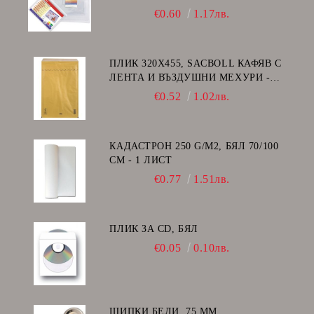
€0.60
1.17лв.
ПЛИК 320Х455, SACBOLL КАФЯВ С
ЛЕНТА И ВЪЗДУШНИ МЕХУРИ -
I/19
€0.52
1.02лв.
КАДАСТРОН 250 G/M2, БЯЛ 70/100
СМ - 1 ЛИСТ
€0.77
1.51лв.
ПЛИК ЗА CD, БЯЛ
€0.05
0.10лв.
ЩИПКИ БЕЛИ, 75 ММ