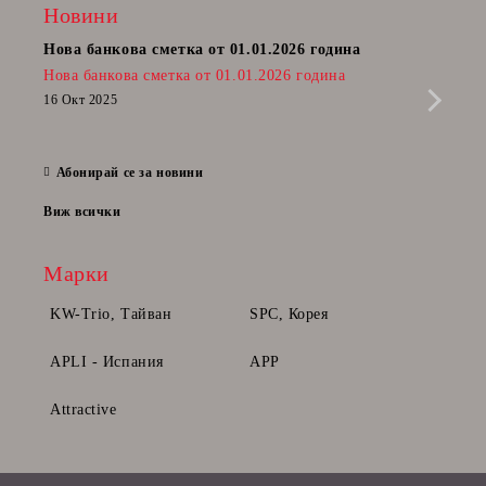
Новини
Нова банкова сметка от 01.01.2026 година
Пост
Нова банкова сметка от 01.01.2026 година
Радв
приб
16 Окт 2025
да п
28 Фе
Абонирай се за новини
Виж всички
Марки
KW-Trio, Тайван
SPC, Корея
APLI - Испания
APP
Attractive