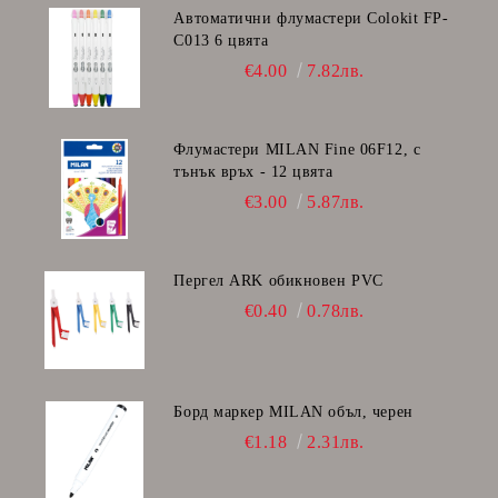
Автоматични флумастери Colokit FP-
C013 6 цвята
€4.00
7.82лв.
Флумастери MILAN Fine 06F12, с
тънък връх - 12 цвята
€3.00
5.87лв.
Пергел ARK обикновен PVC
€0.40
0.78лв.
Борд маркер MILAN объл, черен
€1.18
2.31лв.