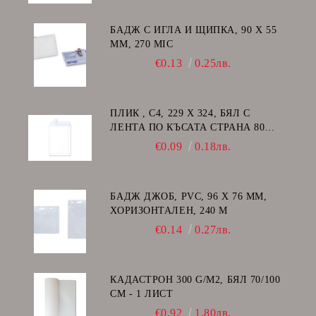
БАДЖ С ИГЛА И ЩИПКА, 90 Х 55
ММ, 270 MIC
€0.13
0.25лв.
ПЛИК , C4, 229 Х 324, БЯЛ С
ЛЕНТА ПО КЪСАТА СТРАНА 80
GSM
€0.09
0.18лв.
БАДЖ ДЖОБ, PVC, 96 Х 76 ММ,
ХОРИЗОНТАЛЕН, 240 Μ
€0.14
0.27лв.
КАДАСТРОН 300 G/M2, БЯЛ 70/100
СМ - 1 ЛИСТ
€0.92
1.80лв.