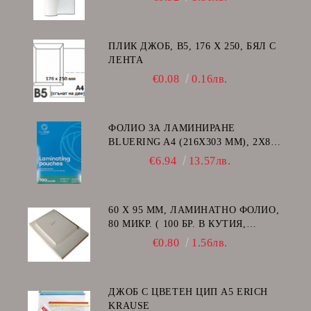
ПЛИК ДЖОБ, В5, 176 Х 250, БЯЛ С
ЛЕНТА
€0.08
0.16лв.
ФОЛИО ЗА ЛАМИНИРАНЕ
BLUERING A4 (216X303 MM), 2X80
МИКРОНА 100 БР.
€6.94
13.57лв.
60 Х 95 ММ, ЛАМИНАТНО ФОЛИО,
80 МИКР. ( 100 БР. В КУТИЯ,
ГЛАНЦ )
€0.80
1.56лв.
ДЖОБ С ЦВЕТЕН ЦИП A5 ERICH
KRAUSE