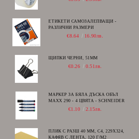
ЕТИКЕТИ САМОЗАЛЕПВАЩИ -
РАЗЛИЧНИ РАЗМЕРИ
€8.64
16.90лв.
ЩИПКИ ЧЕРНИ, 51ММ
€0.26
0.51лв.
МАРКЕР ЗА БЯЛА ДЪСКА ОБЪЛ
MAXX 290 - 4 ЦВЯТА - SCHNEIDER
€1.10
2.15лв.
ПЛИК С РАЗШ 40 MM, C4, 229Х324,
КАФЯВ С ЛЕНТА, 120 Г/М2