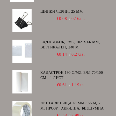
ЩИПКИ ЧЕРНИ, 25 ММ
€0.08
0.16лв.
БАДЖ ДЖОБ, PVC, 102 Х 66 ММ,
ВЕРТИКАЛЕН, 240 Μ
€0.14
0.27лв.
КАДАСТРОН 190 G/M2, БЯЛ 70/100
СМ - 1 ЛИСТ
€0.61
1.19лв.
ЛЕНТА ЛЕПЯЩА 48 ММ / 66 М, 25
Μ, ПРОЗР., АКРИЛНА, БЕЗШУМНА
€1.53
2.99лв.