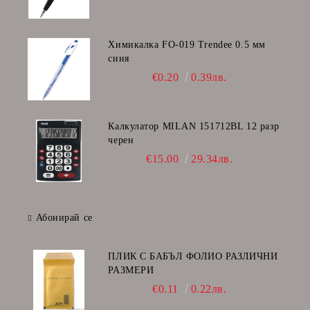
Химикалка FO-019 Trendee 0.5 мм
синя
€0.20
0.39лв.
Калкулатор MILAN 151712BL 12 разр
черен
€15.00
29.34лв.
Абонирай се
ПЛИК С БАБЪЛ ФОЛИО РАЗЛИЧНИ
РАЗМЕРИ
€0.11
0.22лв.