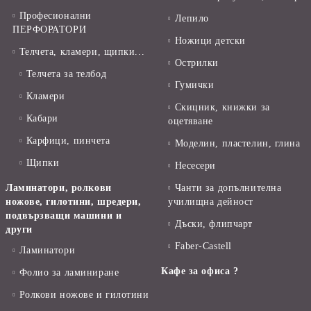
Професионални
Лепило
ПЕРФОРАТОРИ
Ножици детски
Телчета, кламери, щипки...
Острилки
Телчета за телбод
Гумички
Кламери
Скицник, книжки за
Кабари
оцетяване
Карфици, пинчета
Моделин, пластелин, глина
Щипки
Несесери
Ламинатори, ролкови
Чанти за допълнителна
ножове, гилотини, шредери,
училищна дейност
подвързващи машини и
Дъски, флипчарт
други
Faber-Castell
Ламинатори
Кафе за офиса ?
Фолио за ламиниране
Ролкови ножове и гилотини