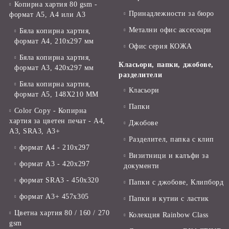
Копирна хартия 80 gsm -
Принадлежности за бюро
формат А5, А4 или А3
Метални офис аксесоари
Бяла копирна хартия,
формат А4, 210x297 мм
Офис серия КОЖА
Бяла копирна хартия,
Класьори, папки, джобове,
формат А3, 420x297 мм
разделители
Бяла копирна хартия,
Класьори
формат А5, 148X210 ММ
Папки
Color Copy - Копирна
хартия за цветен печат - А4,
Джобове
А3, SRA3, А3+
Разделител, папка с клип
формат А4 - 210x297
Визитници и калъфи за
формат А3 - 420x297
документи
формат SRA3 - 450x320
Папки с джобове, Клипборд
формат А3+ 457x305
Папки и кутии с ластик
Цветна хартия 80 / 160 / 270
Колекция Rainbow Class
gsm