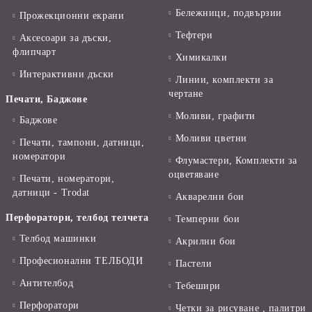
Бележници, подвързии
Прожекционни екрани
Тефтери
Аксесоари за дъски,
флипчарт
Химикалки
Интерактивни дъски
Линии, комплекти за
чертане
Печати, Баджове
Моливи, графити
Баджове
Моливи цветни
Печати, тампони, датници,
номератори
Флумастери, Комплекти за
оцветяване
Печати, номератори,
датници - Trodat
Акварелни бои
Перфоратори, телбод телчета
Темперни бои
Телбод машинки
Акрилни бои
Професионални ТЕЛБОДИ
Пастели
Антителбод
Тебешири
Перфоратори
Четки за рисуване , палитри