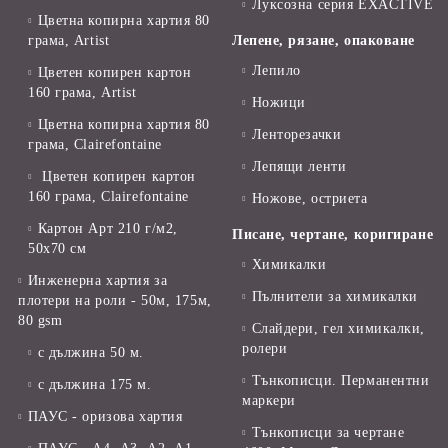
Луксозна серия EXACTIVE
Цветна копирна хартия 80
грама, Artist
Лепене, рязане, опаковане
Лепило
Цветен копирен картон
160 грама, Artist
Ножици
Цветна копирна хартия 80
Ленторезачки
грама, Clairefontaine
Лепящи ленти
Цветен копирен картон
160 грама, Clairefontaine
Ножове, остриета
Картон Арт 210 г/м2,
Писане, чертане, коригиране
50х70 см
Химикалки
Инженерна хартия за
Пълнители за химикалки
плотери на роли - 50м, 175м,
80 gsm
Слайдери, гел химикалки,
ролери
с дължина 50 м.
Тънкописци. Перманентни
с дължина 175 м.
маркери
ПАУС - оризова хартия
Тънкописци за чертане