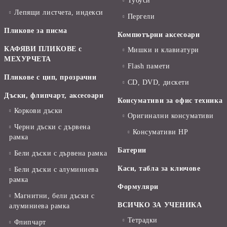
Тубуси
Лепящи листчета, индекси
Пергели
Пликове за писма
Компютърни аксесоари
КАФЯВИ ПЛИКОВЕ с
Мишки и клавиатури
МЕХУРЧЕТА
Flash памети
Пликове с цип, прозрачни
CD, DVD, дискети
Дъски, флипчарт, аксесоари
Консумативи за офис техника
Коркови дъски
Оригинални консумативи
Черни дъски с дървена
Консумативи HP
рамка
Батерии
Бели дъски с дървена рамка
Каси, табла за ключове
Бели дъски с алуминиева
рамка
Формуляри
Магнитни, бели дъски с
ВСИЧКО ЗА УЧЕНИКА
алуминиева рамка
Тетрадки
Флипчарт