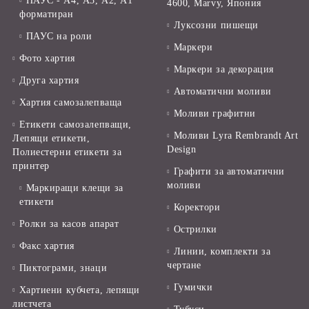
ПАУС - А4, А3, А2, А1
4600, Marvy, Япония
форматиран
Луксозни пишещи
ПАУС на роли
Маркери
Фото хартия
Маркери за декорация
Друга хартия
Автоматични моливи
Хартия самозалепваща
Моливи графитни
Етикети самозалепващи,
Моливи Lyra Rembrandt Art
Лепящи етикети,
Design
Полиестерни етикети за
принтер
Графити за автоматични
моливи
Маркиращи клещи за
етикети
Коректори
Ролки за касов апарат
Острилки
Факс хартия
Линии, комплекти за
чертане
Пиктограми, знаци
Гумички
Хартиени кубчета, лепящи
листчета