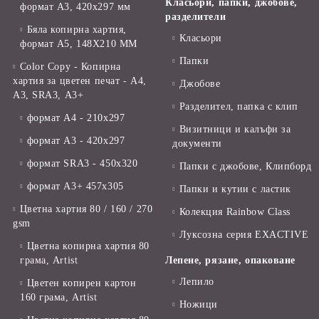
Класьори, папки, джобове,
формат А3, 420x297 мм
разделители
Бяла копирна хартия,
Класьори
формат А5, 148X210 ММ
Папки
Color Copy - Копирна
хартия за цветен печат - А4,
Джобове
А3, SRA3, А3+
Разделител, папка с клип
формат А4 - 210x297
Визитници и калъфи за
формат А3 - 420x297
документи
формат SRA3 - 450x320
Папки с джобове, Клипборд
формат А3+ 457x305
Папки и кутии с ластик
Цветна хартия 80 / 160 / 270
Колекция Rainbow Class
gsm
Луксозна серия EXACTIVE
Цветна копирна хартия 80
грама, Artist
Лепене, рязане, опаковане
Лепило
Цветен копирен картон
160 грама, Artist
Ножици