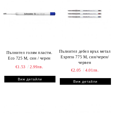
Пълнител дебел връх метал
Пълнител голям пластм.
Express 775 M, син/черен/
Eco 725 M, син / черен
червен
€1.53
2.99лв.
€2.05
4.01лв.
Виж детайли
Виж детайли