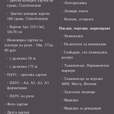
Цветна копирна хартия 80
Ленторезачки
грама, Clairefontaine
Лепящи ленти
Цветен копирен картон
160 грама, Clairefontaine
Ножове, остриета
Картон Арт 210 г/м2,
Писане, чертане, коригиране
50х70 см
Химикалки
Инженерна хартия за
Пълнители за химикалки
плотери на роли - 50м, 175м,
80 gsm
Слайдери, гел химикалки,
ролери
с дължина 50 м.
Тънкописци. Перманентни
с дължина 175 м.
маркери
ПАУС - оризова хартия
Тънкописци за чертане
ПАУС - А4, А3, А2, А1
4600, Marvy, Япония
форматиран
Луксозни пишещи
ПАУС на роли
Маркери
Фото хартия
Маркери за декорация
Друга хартия