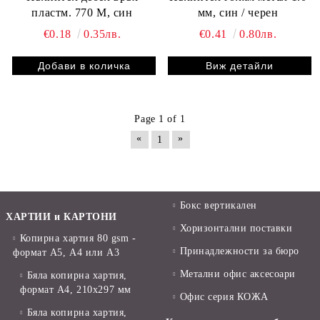
пластм. 770 M, син
мм, син / черен
€0.18
0.35лв.
€0.41
0.80лв.
Виж детайли
Page 1 of 1
«
»
1
Бокс вертикален
ХАРТИИ и КАРТОНИ
Хоризонтални поставки
Копирна хартия 80 gsm -
Принадлежности за бюро
формат А5, А4 или А3
Метални офис аксесоари
Бяла копирна хартия,
формат А4, 210x297 мм
Офис серия КОЖА
Бяла копирна хартия,