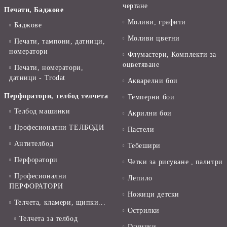
чертане
Печати, Баджове
Моливи, графити
Баджове
Моливи цветни
Печати, тампони, датници,
номератори
Флумастери, Комплекти за
оцветяване
Печати, номератори,
датници - Trodat
Акварелни бои
Перфоратори, телбод телчета
Темперни бои
Телбод машинки
Акрилни бои
Професионални ТЕЛБОДИ
Пастели
Антителбод
Тебешири
Перфоратори
Четки за рисуване , палитри
Професионални
Лепило
ПЕРФОРАТОРИ
Ножици детски
Телчета, кламери, щипки...
Острилки
Телчета за телбод
Гумички