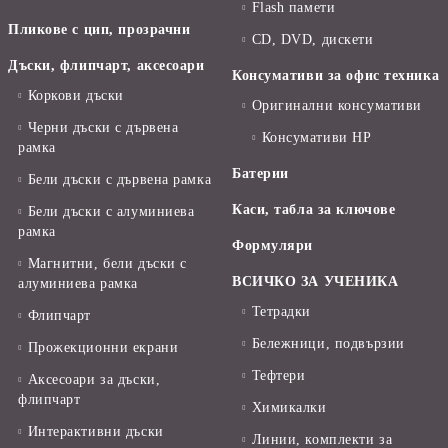
Flash памети
Пликове с цип, прозрачни
CD, DVD, дискети
Дъски, флипчарт, аксесоари
Консумативи за офис техника
Коркови дъски
Оригинални консумативи
Черни дъски с дървена
Консумативи HP
рамка
Батерии
Бели дъски с дървена рамка
Каси, табла за ключове
Бели дъски с алуминиева
рамка
Формуляри
Магнитни, бели дъски с
ВСИЧКО ЗА УЧЕНИКА
алуминиева рамка
Тетрадки
Флипчарт
Бележници, подвързии
Прожекционни екрани
Тефтери
Аксесоари за дъски,
флипчарт
Химикалки
Интерактивни дъски
Линии, комплекти за