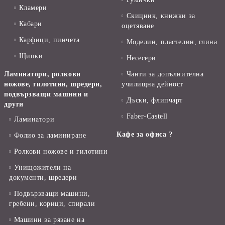
Кламери
Скицник, книжки за
Кабари
оцетяване
Карфици, пинчета
Моделин, пластелин, глина
Щипки
Несесери
Ламинатори, ролкови
Чанти за допълнителна
ножове, гилотини, шредери,
училищна дейност
подвързващи машини и
Дъски, флипчарт
други
Faber-Castell
Ламинатори
Кафе за офиса ?
Фолио за ламиниране
Ролкови ножове и гилотини
Унищожители на
документи, шредери
Подвързващи машини,
гребени, корици, спирали
Машини за рязане на