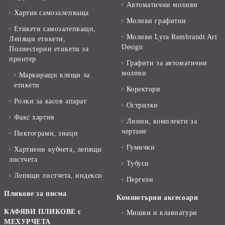
Автоматични моливи
Хартия самозалепваща
Моливи графитни
Етикети самозалепващи,
Моливи Lyra Rembrandt Art
Лепящи етикети,
Design
Полиестерни етикети за
принтер
Графити за автоматични
моливи
Маркиращи клещи за
етикети
Коректори
Ролки за касов апарат
Острилки
Факс хартия
Линии, комплекти за
чертане
Пиктограми, знаци
Гумички
Хартиени кубчета, лепящи
листчета
Тубуси
Лепящи листчета, индекси
Пергели
Пликове за писма
Компютърни аксесоари
КАФЯВИ ПЛИКОВЕ с
Мишки и клавиатури
МЕХУРЧЕТА