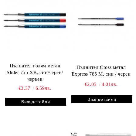
Пълнител голям метал
Пълнител Cross метал
Slider 755 XB, син/черен/
Express 785 M, син / черен
червен
€2.05
4.01лв.
€3.37
6.59лв.
Виж детайли
Виж детайли