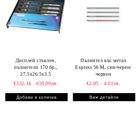
Дисплей стъклен,
Пълнител къс метал
пълнители 170 бр.,
Express 56 М, син/черен/
27.5х26.5x3.5
червен
€332.34
650.00лв.
€2.05
4.01лв.
Виж детайли