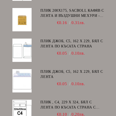
ПЛИК 200Х175, SACBOLL КАФЯВ С
ЛЕНТА И ВЪЗДУШНИ МЕХУРИ -
CD
€0.16
0.31лв.
ПЛИК ДЖОБ, C5, 162 Х 229, БЯЛ С
ЛЕНТА ПО КЪСАТА СТРАНА
€0.05
0.10лв.
ПЛИК ДЖОБ, C5, 162 Х 229, БЯЛ С
ЛЕНТА
€0.05
0.10лв.
ПЛИК , C4, 229 Х 324, БЯЛ С
ЛЕНТА ПО КЪСАТА СТРАНА С
ДЕСЕН ПРОЗОРЕЦ
€0.10
0.20лв.