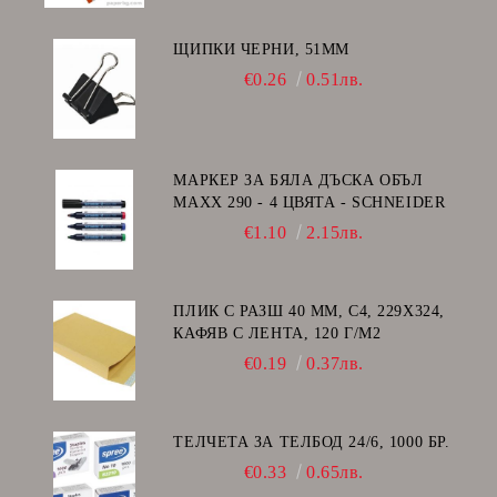
ЩИПКИ ЧЕРНИ, 51ММ
€0.26
0.51лв.
МАРКЕР ЗА БЯЛА ДЪСКА ОБЪЛ
MAXX 290 - 4 ЦВЯТА - SCHNEIDER
€1.10
2.15лв.
ПЛИК С РАЗШ 40 MM, C4, 229Х324,
КАФЯВ С ЛЕНТА, 120 Г/М2
€0.19
0.37лв.
ТЕЛЧЕТА ЗА ТЕЛБОД 24/6, 1000 БР.
€0.33
0.65лв.