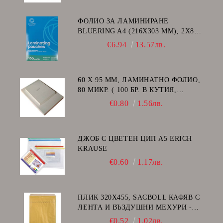
ФОЛИО ЗА ЛАМИНИРАНЕ
BLUERING A4 (216X303 MM), 2X80
МИКРОНА 100 БР.
€6.94
13.57лв.
60 Х 95 ММ, ЛАМИНАТНО ФОЛИО,
80 МИКР. ( 100 БР. В КУТИЯ,
ГЛАНЦ )
€0.80
1.56лв.
ДЖОБ С ЦВЕТЕН ЦИП A5 ERICH
KRAUSE
€0.60
1.17лв.
ПЛИК 320Х455, SACBOLL КАФЯВ С
ЛЕНТА И ВЪЗДУШНИ МЕХУРИ -
I/19
€0.52
1.02лв.