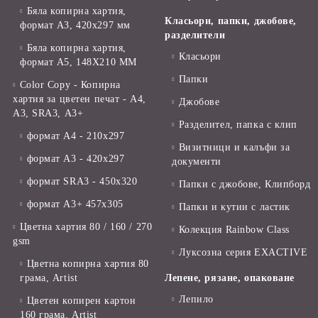
Бяла копирна хартия,
Класьори, папки, джобове,
формат А3, 420x297 мм
разделители
Бяла копирна хартия,
Класьори
формат А5, 148X210 ММ
Папки
Color Copy - Копирна
хартия за цветен печат - А4,
Джобове
А3, SRA3, А3+
Разделител, папка с клип
формат А4 - 210x297
Визитници и калъфи за
формат А3 - 420x297
документи
формат SRA3 - 450x320
Папки с джобове, Клипборд
формат А3+ 457x305
Папки и кутии с ластик
Цветна хартия 80 / 160 / 270
Колекция Rainbow Class
gsm
Луксозна серия EXACTIVE
Цветна копирна хартия 80
грама, Artist
Лепене, рязане, опаковане
Лепило
Цветен копирен картон
160 грама, Artist