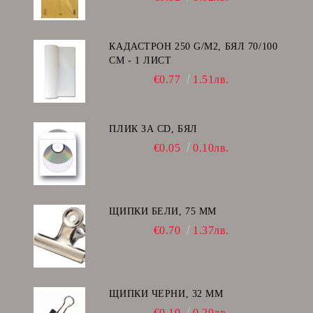
КАДАСТРОН 250 G/M2, БЯЛ 70/100
СМ - 1 ЛИСТ
€0.77
1.51лв.
ПЛИК ЗА CD, БЯЛ
€0.05
0.10лв.
ЩИПКИ БЕЛИ, 75 ММ
€0.70
1.37лв.
ЩИПКИ ЧЕРНИ, 32 ММ
€0.10
0.20лв.