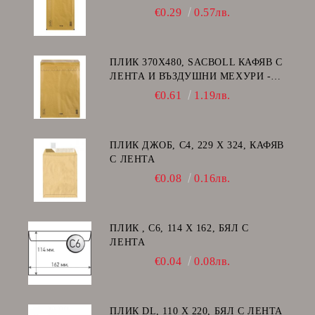
F/16
€0.29
0.57лв.
ПЛИК 370Х480, SACBOLL КАФЯВ С
ЛЕНТА И ВЪЗДУШНИ МЕХУРИ -
K/20
€0.61
1.19лв.
ПЛИК ДЖОБ, C4, 229 Х 324, КАФЯВ
С ЛЕНТА
€0.08
0.16лв.
ПЛИК , C6, 114 Х 162, БЯЛ С
ЛЕНТА
€0.04
0.08лв.
ПЛИК DL, 110 Х 220, БЯЛ С ЛЕНТА