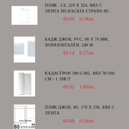
ПЛИК , C4, 229 Х 324, БЯЛ С
ЛЕНТА ПО КЪСАТА СТРАНА 80
GSM
€0.09
0.18лв.
БАДЖ ДЖОБ, PVC, 96 Х 76 ММ,
ХОРИЗОНТАЛЕН, 240 Μ
€0.14
0.27лв.
КАДАСТРОН 300 G/M2, БЯЛ 70/100
СМ - 1 ЛИСТ
€0.92
1.80лв.
ПЛИК ДЖОБ, В5, 176 Х 250, БЯЛ С
ЛЕНТА
€0.08
0.16лв.