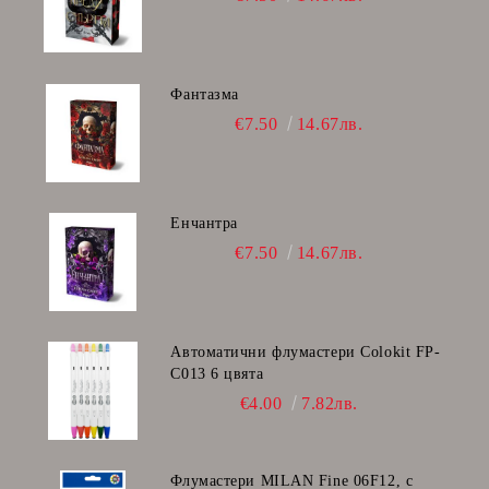
Фантазма
€7.50
14.67лв.
Енчантра
€7.50
14.67лв.
Автоматични флумастери Colokit FP-
C013 6 цвята
€4.00
7.82лв.
Флумастери MILAN Fine 06F12, с