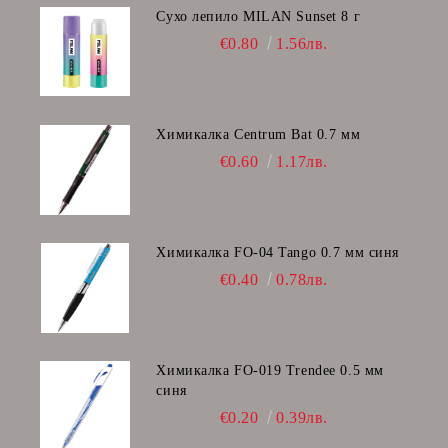
Сухо лепило MILAN Sunset 8 г
€0.80
1.56лв.
Химикалка Centrum Bat 0.7 мм
€0.60
1.17лв.
Химикалка FO-04 Tango 0.7 мм синя
€0.40
0.78лв.
Химикалка FO-019 Trendee 0.5 мм
синя
€0.20
0.39лв.