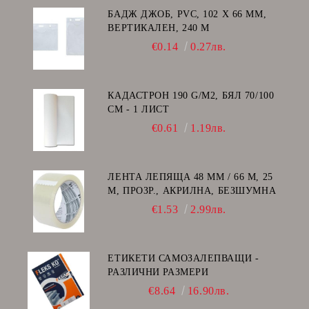
БАДЖ ДЖОБ, PVC, 102 Х 66 ММ,
ВЕРТИКАЛЕН, 240 Μ
€0.14
0.27лв.
КАДАСТРОН 190 G/M2, БЯЛ 70/100
СМ - 1 ЛИСТ
€0.61
1.19лв.
ЛЕНТА ЛЕПЯЩА 48 ММ / 66 М, 25
Μ, ПРОЗР., АКРИЛНА, БЕЗШУМНА
€1.53
2.99лв.
ЕТИКЕТИ САМОЗАЛЕПВАЩИ -
РАЗЛИЧНИ РАЗМЕРИ
€8.64
16.90лв.