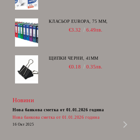
КЛАСЬОР EUROPA, 75 ММ,
€3.32
6.49лв.
ЩИПКИ ЧЕРНИ, 41ММ
€0.18
0.35лв.
Новини
Нова банкова сметка от 01.01.2026 година
Пост
Нова банкова сметка от 01.01.2026 година
Радв
приб
16 Окт 2025
да п
28 Фе