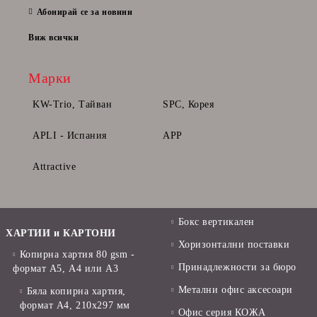
Абонирай се за новини
Виж всички
Марки
KW-Trio, Тайван
SPC, Корея
APLI - Испания
APP
Attractive
Бокс вертикален
ХАРТИИ и КАРТОНИ
Хоризонтални поставки
Копирна хартия 80 gsm -
Принадлежности за бюро
формат А5, А4 или А3
Метални офис аксесоари
Бяла копирна хартия,
формат А4, 210x297 мм
Офис серия КОЖА