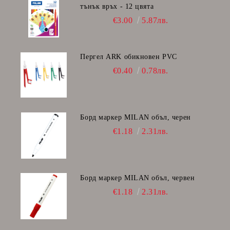
тънък връх - 12 цвята
€3.00
5.87лв.
Пергел ARK обикновен PVC
€0.40
0.78лв.
Борд маркер MILAN объл, черен
€1.18
2.31лв.
Борд маркер MILAN объл, червен
€1.18
2.31лв.