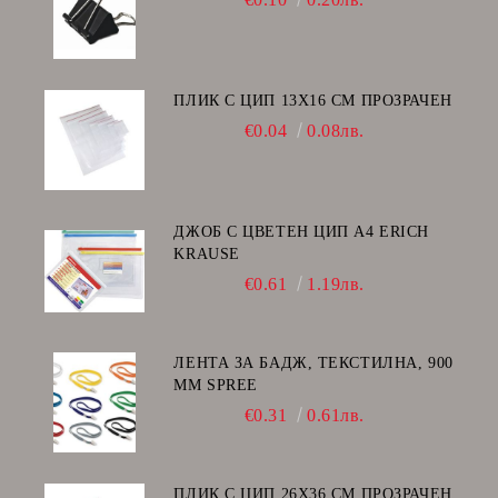
ПЛИК С ЦИП 13X16 CM ПРОЗРАЧЕН
€0.04
0.08лв.
ДЖОБ С ЦВЕТЕН ЦИП А4 ERICH
KRAUSE
€0.61
1.19лв.
ЛЕНТА ЗА БАДЖ, ТЕКСТИЛНА, 900
ММ SPREE
€0.31
0.61лв.
ПЛИК С ЦИП 26X36 CM ПРОЗРАЧЕН