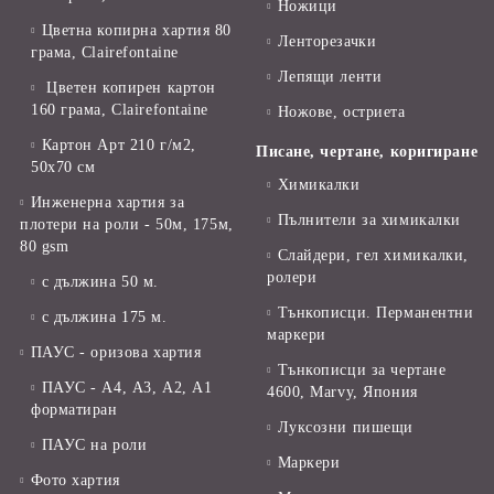
Ножици
Цветна копирна хартия 80
Ленторезачки
грама, Clairefontaine
Лепящи ленти
Цветен копирен картон
160 грама, Clairefontaine
Ножове, остриета
Картон Арт 210 г/м2,
Писане, чертане, коригиране
50х70 см
Химикалки
Инженерна хартия за
Пълнители за химикалки
плотери на роли - 50м, 175м,
80 gsm
Слайдери, гел химикалки,
ролери
с дължина 50 м.
Тънкописци. Перманентни
с дължина 175 м.
маркери
ПАУС - оризова хартия
Тънкописци за чертане
ПАУС - А4, А3, А2, А1
4600, Marvy, Япония
форматиран
Луксозни пишещи
ПАУС на роли
Маркери
Фото хартия