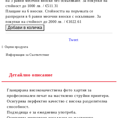
на 3 равни месечни вноски без оскъпяване. За покупки на
стойност до 1000 лв. / €511.31
Плащане на 6 вноски. Стойността на поръчката се
разпределя в 6 равни месечни вноски с оскъпяване. За
покупки на стойност до 2000 лв. / €1022.61
Tweet
Оцени продукта
Информация за Съответствие
Детайлно описание
Гланцирана висококачествена фото хартия за
професионален печат на мастилено струйни принтери.
Осигурява перфектно качество с висока разделителна
способност.
Подходяща е за ежедневна употреба.
Осигурява мигновено изсъхване на мастилото.