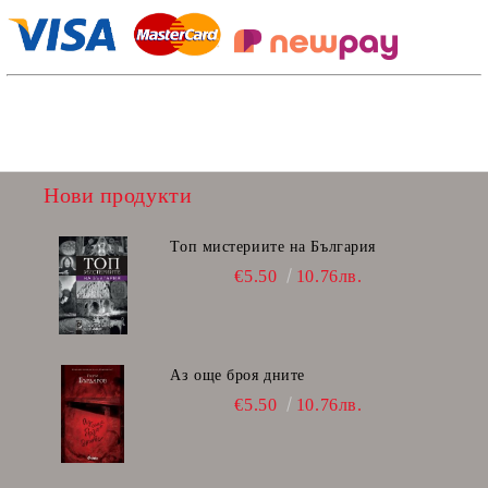
Нови продукти
Топ мистериите на България
€5.50
10.76лв.
Аз още броя дните
€5.50
10.76лв.