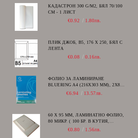
КАДАСТРОН 300 G/M2, БЯЛ 70/100
СМ - 1 ЛИСТ
€0.92
1.80лв.
ПЛИК ДЖОБ, В5, 176 Х 250, БЯЛ С
ЛЕНТА
€0.08
0.16лв.
ФОЛИО ЗА ЛАМИНИРАНЕ
BLUERING A4 (216X303 MM), 2X80
МИКРОНА 100 БР.
€6.94
13.57лв.
60 Х 95 ММ, ЛАМИНАТНО ФОЛИО,
80 МИКР. ( 100 БР. В КУТИЯ,
ГЛАНЦ )
€0.80
1.56лв.