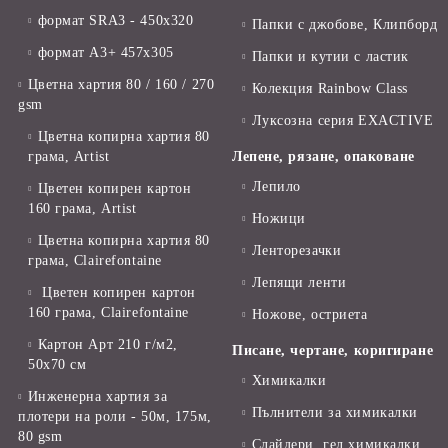
формат SRA3 - 450x320
Папки с джобове, Клипборд
формат А3+ 457x305
Папки и кутии с ластик
Цветна хартия 80 / 160 / 270
Колекция Rainbow Class
gsm
Луксозна серия EXACTIVE
Цветна копирна хартия 80
грама, Artist
Лепене, рязане, опаковане
Лепило
Цветен копирен картон
160 грама, Artist
Ножици
Цветна копирна хартия 80
Ленторезачки
грама, Clairefontaine
Лепящи ленти
Цветен копирен картон
160 грама, Clairefontaine
Ножове, остриета
Картон Арт 210 г/м2,
Писане, чертане, коригиране
50х70 см
Химикалки
Инженерна хартия за
Пълнители за химикалки
плотери на роли - 50м, 175м,
80 gsm
Слайдери, гел химикалки,