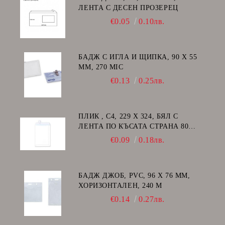
ЛЕНТА С ДЕСЕН ПРОЗЕРЕЦ
€0.05
0.10лв.
БАДЖ С ИГЛА И ЩИПКА, 90 Х 55
ММ, 270 MIC
€0.13
0.25лв.
ПЛИК , C4, 229 Х 324, БЯЛ С
ЛЕНТА ПО КЪСАТА СТРАНА 80
GSM
€0.09
0.18лв.
БАДЖ ДЖОБ, PVC, 96 Х 76 ММ,
ХОРИЗОНТАЛЕН, 240 Μ
€0.14
0.27лв.