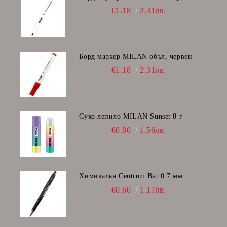
€1.18
2.31лв.
Борд маркер MILAN объл, червен
€1.18
2.31лв.
Сухо лепило MILAN Sunset 8 г
€0.80
1.56лв.
Химикалка Centrum Bat 0.7 мм
€0.60
1.17лв.