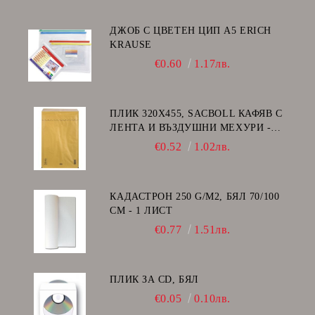
ДЖОБ С ЦВЕТЕН ЦИП A5 ERICH
KRAUSE
€0.60
1.17лв.
ПЛИК 320Х455, SACBOLL КАФЯВ С
ЛЕНТА И ВЪЗДУШНИ МЕХУРИ -
I/19
€0.52
1.02лв.
КАДАСТРОН 250 G/M2, БЯЛ 70/100
СМ - 1 ЛИСТ
€0.77
1.51лв.
ПЛИК ЗА CD, БЯЛ
€0.05
0.10лв.