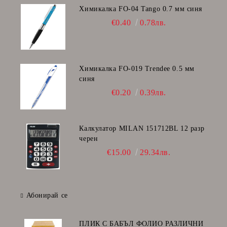
Химикалка FO-04 Tango 0.7 мм синя
€0.40
0.78лв.
Химикалка FO-019 Trendee 0.5 мм
синя
€0.20
0.39лв.
Калкулатор MILAN 151712BL 12 разр
черен
€15.00
29.34лв.
Абонирай се
ПЛИК С БАБЪЛ ФОЛИО РАЗЛИЧНИ