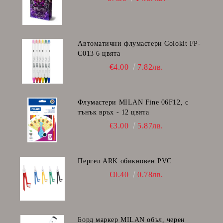
Автоматични флумастери Colokit FP-
C013 6 цвята
€4.00
7.82лв.
Флумастери MILAN Fine 06F12, с
тънък връх - 12 цвята
€3.00
5.87лв.
Пергел ARK обикновен PVC
€0.40
0.78лв.
Борд маркер MILAN объл, черен