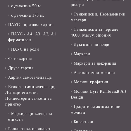
ролери
с дължина 50 м.
Тънкописци. Перманентни
с дължина 175 м.
маркери
ПАУС - оризова хартия
Тънкописци за чертане
ПАУС - А4, А3, А2, А1
4600, Marvy, Япония
форматиран
Луксозни пишещи
ПАУС на роли
Маркери
Фото хартия
Маркери за декорация
Друга хартия
Автоматични моливи
Хартия самозалепваща
Моливи графитни
Етикети самозалепващи,
Моливи Lyra Rembrandt Art
Лепящи етикети,
Design
Полиестерни етикети за
принтер
Графити за автоматични
моливи
Маркиращи клещи за
етикети
Коректори
Ролки за касов апарат