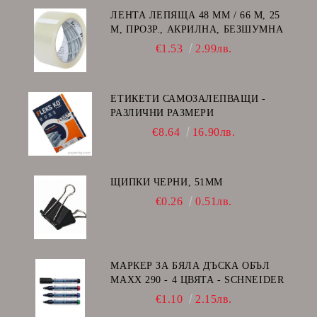
ЛЕНТА ЛЕПЯЩА 48 ММ / 66 М, 25
Μ, ПРОЗР., АКРИЛНА, БЕЗШУМНА
€1.53
2.99лв.
ЕТИКЕТИ САМОЗАЛЕПВАЩИ -
РАЗЛИЧНИ РАЗМЕРИ
€8.64
16.90лв.
ЩИПКИ ЧЕРНИ, 51ММ
€0.26
0.51лв.
МАРКЕР ЗА БЯЛА ДЪСКА ОБЪЛ
MAXX 290 - 4 ЦВЯТА - SCHNEIDER
€1.10
2.15лв.