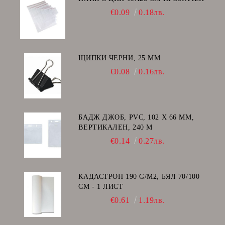
€0.09
0.18лв.
ЩИПКИ ЧЕРНИ, 25 ММ
€0.08
0.16лв.
БАДЖ ДЖОБ, PVC, 102 Х 66 ММ,
ВЕРТИКАЛЕН, 240 Μ
€0.14
0.27лв.
КАДАСТРОН 190 G/M2, БЯЛ 70/100
СМ - 1 ЛИСТ
€0.61
1.19лв.