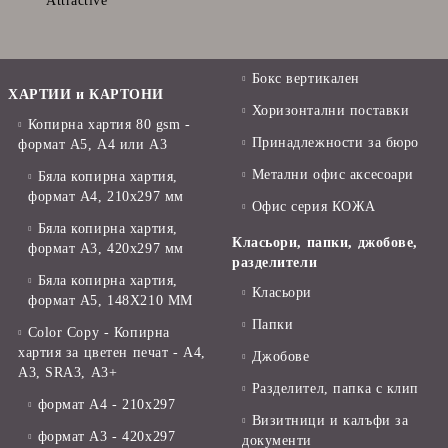
Attractive
Бокс вертикален
ХАРТИИ и КАРТОНИ
Хоризонтални поставки
Копирна хартия 80 gsm -
Принадлежности за бюро
формат А5, А4 или А3
Метални офис аксесоари
Бяла копирна хартия,
формат А4, 210x297 мм
Офис серия КОЖА
Бяла копирна хартия,
Класьори, папки, джобове,
формат А3, 420x297 мм
разделители
Бяла копирна хартия,
Класьори
формат А5, 148X210 ММ
Папки
Color Copy - Копирна
хартия за цветен печат - А4,
Джобове
А3, SRA3, А3+
Разделител, папка с клип
формат А4 - 210x297
Визитници и калъфи за
формат А3 - 420x297
документи