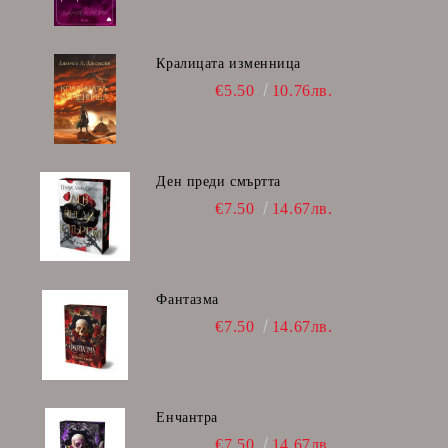
Кралицата изменница
€5.50
10.76лв.
Ден преди смъртта
€7.50
14.67лв.
Фантазма
€7.50
14.67лв.
Енчантра
€7.50
14.67лв.