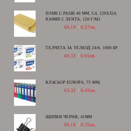
ПЛИК С РАЗШ 40 MM, C4, 229Х324,
КАФЯВ С ЛЕНТА, 120 Г/М2
€0.19
0.37лв.
ТЕЛЧЕТА ЗА ТЕЛБОД 24/6, 1000 БР.
€0.33
0.65лв.
КЛАСЬОР EUROPA, 75 ММ,
€3.32
6.49лв.
ЩИПКИ ЧЕРНИ, 41ММ
€0.18
0.35лв.