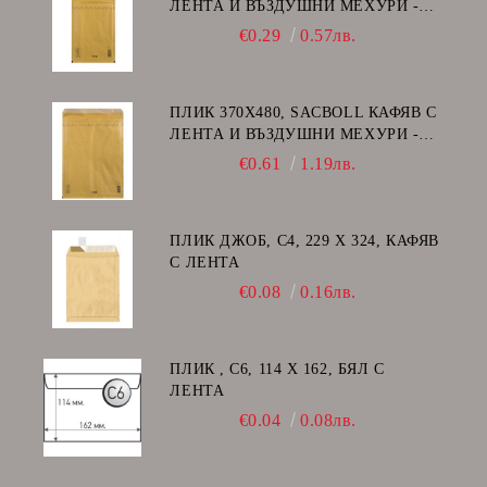
ЛЕНТА И ВЪЗДУШНИ МЕХУРИ -
F/16
€0.29
0.57лв.
ПЛИК 370Х480, SACBOLL КАФЯВ С
ЛЕНТА И ВЪЗДУШНИ МЕХУРИ -
K/20
€0.61
1.19лв.
ПЛИК ДЖОБ, C4, 229 Х 324, КАФЯВ
С ЛЕНТА
€0.08
0.16лв.
ПЛИК , C6, 114 Х 162, БЯЛ С
ЛЕНТА
€0.04
0.08лв.