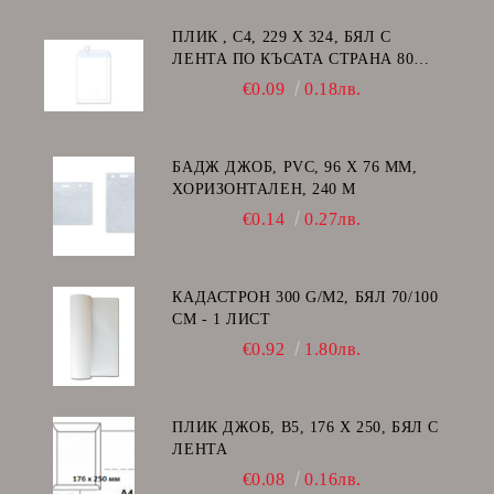
ПЛИК , C4, 229 Х 324, БЯЛ С
ЛЕНТА ПО КЪСАТА СТРАНА 80
GSM
€0.09
0.18лв.
БАДЖ ДЖОБ, PVC, 96 Х 76 ММ,
ХОРИЗОНТАЛЕН, 240 Μ
€0.14
0.27лв.
КАДАСТРОН 300 G/M2, БЯЛ 70/100
СМ - 1 ЛИСТ
€0.92
1.80лв.
ПЛИК ДЖОБ, В5, 176 Х 250, БЯЛ С
ЛЕНТА
€0.08
0.16лв.