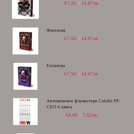
€7.50
14.67лв.
Фантазма
€7.50
14.67лв.
Енчантра
€7.50
14.67лв.
Автоматични флумастери Colokit FP-
C013 6 цвята
€4.00
7.82лв.