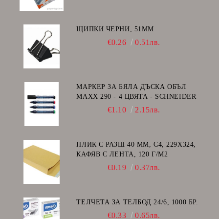
ЩИПКИ ЧЕРНИ, 51ММ
€0.26
0.51лв.
МАРКЕР ЗА БЯЛА ДЪСКА ОБЪЛ
MAXX 290 - 4 ЦВЯТА - SCHNEIDER
€1.10
2.15лв.
ПЛИК С РАЗШ 40 MM, C4, 229Х324,
КАФЯВ С ЛЕНТА, 120 Г/М2
€0.19
0.37лв.
ТЕЛЧЕТА ЗА ТЕЛБОД 24/6, 1000 БР.
€0.33
0.65лв.