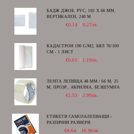
БАДЖ ДЖОБ, PVC, 102 Х 66 ММ,
ВЕРТИКАЛЕН, 240 Μ
€0.14
0.27лв.
КАДАСТРОН 190 G/M2, БЯЛ 70/100
СМ - 1 ЛИСТ
€0.61
1.19лв.
ЛЕНТА ЛЕПЯЩА 48 ММ / 66 М, 25
Μ, ПРОЗР., АКРИЛНА, БЕЗШУМНА
€1.53
2.99лв.
ЕТИКЕТИ САМОЗАЛЕПВАЩИ -
РАЗЛИЧНИ РАЗМЕРИ
€8.64
16.90лв.