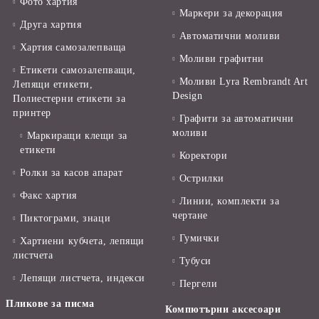
Фото хартия
Маркери за декорация
Друга хартия
Автоматични моливи
Хартия самозалепваща
Моливи графитни
Етикети самозалепващи,
Моливи Lyra Rembrandt Art
Лепящи етикети,
Design
Полиестерни етикети за
принтер
Графити за автоматични
моливи
Маркиращи клещи за
етикети
Коректори
Ролки за касов апарат
Острилки
Факс хартия
Линии, комплекти за
чертане
Пиктограми, знаци
Гумички
Хартиени кубчета, лепящи
листчета
Тубуси
Лепящи листчета, индекси
Пергели
Пликове за писма
Компютърни аксесоари