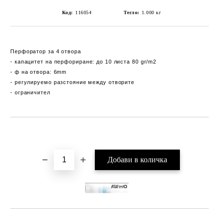
Код:
116054
Тегло:
1.000
кг
Перфоратор за 4 отвора
- капацитет на перфориране: до 10 листа 80 gr/m2
- ф на отвора: 6mm
- регулируемо разстояние между отворите
- ограничител
Добави в желани