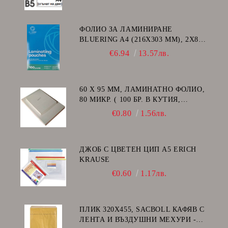
ФОЛИО ЗА ЛАМИНИРАНЕ
BLUERING A4 (216X303 MM), 2X80
МИКРОНА 100 БР.
€6.94
13.57лв.
60 Х 95 ММ, ЛАМИНАТНО ФОЛИО,
80 МИКР. ( 100 БР. В КУТИЯ,
ГЛАНЦ )
€0.80
1.56лв.
ДЖОБ С ЦВЕТЕН ЦИП A5 ERICH
KRAUSE
€0.60
1.17лв.
ПЛИК 320Х455, SACBOLL КАФЯВ С
ЛЕНТА И ВЪЗДУШНИ МЕХУРИ -