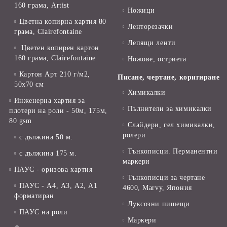
160 грама, Artist
Ножици
Цветна копирна хартия 80
Ленторезачки
грама, Clairefontaine
Лепящи ленти
Цветен копирен картон
160 грама, Clairefontaine
Ножове, остриета
Картон Арт 210 г/м2,
Писане, чертане, коригиране
50х70 см
Химикалки
Инженерна хартия за
Пълнители за химикалки
плотери на роли - 50м, 175м,
80 gsm
Слайдери, гел химикалки,
ролери
с дължина 50 м.
Тънкописци. Перманентни
с дължина 175 м.
маркери
ПАУС - оризова хартия
Тънкописци за чертане
ПАУС - А4, А3, А2, А1
4600, Marvy, Япония
форматиран
Луксозни пишещи
ПАУС на роли
Маркери