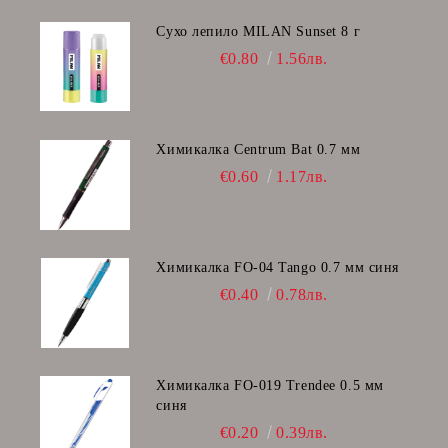
Сухо лепило MILAN Sunset 8 г
€0.80
1.56лв.
Химикалка Centrum Bat 0.7 мм
€0.60
1.17лв.
Химикалка FO-04 Tango 0.7 мм синя
€0.40
0.78лв.
Химикалка FO-019 Trendee 0.5 мм
синя
€0.20
0.39лв.