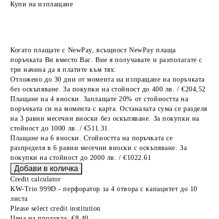
Купи на изплащане
Когато плащате с NewPay, всъщност NewPay плаща
поръчката Ви вместо Вас. Вие я получавате и разполагате с
три начина да я платите към тях:
Отложено до 30 дни от момента на изпращане на поръчката
без оскъпяване. За покупки на стойност до 400 лв. / €204,52
Плащане на 4 вноски. Заплащате 20% от стойността на
поръчката си на момента с карта. Останалата сума се разделя
на 3 равни месечни вноски без оскъпяване. За покупки на
стойност до 1000 лв. / €511.31
Плащане на 6 вноски. Стойността на поръчката се
разпределя в 6 равни месечни вноски с оскъпяване. За
покупки на стойност до 2000 лв. / €1022.61
Credit calculator
KW-Trio 999D - перфоратор за 4 отвора с капацитет до 10
листа
Please select credit institution
Цена на продукта:
€8.40