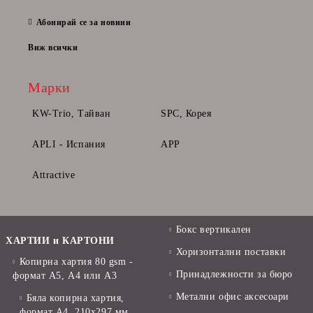
28 Фе
Абонирай се за новини
Виж всички
Марки
KW-Trio, Тайван
SPC, Корея
APLI - Испания
APP
Attractive
Бокс вертикален
ХАРТИИ и КАРТОНИ
Хоризонтални поставки
Копирна хартия 80 gsm -
Принадлежности за бюро
формат А5, А4 или А3
Метални офис аксесоари
Бяла копирна хартия,
формат А4, 210x297 мм