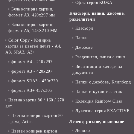
Офис серия КОЖА
Бяла копирна хартия,
Класьори, папки, джобове,
формат А3, 420x297 мм
разделители
Бяла копирна хартия,
Класьори
формат А5, 148X210 ММ
Папки
Color Copy - Копирна
хартия за цветен печат - А4,
Джобове
А3, SRA3, А3+
Разделител, папка с клип
формат А4 - 210x297
Визитници и калъфи за
формат А3 - 420x297
документи
формат SRA3 - 450x320
Папки с джобове, Клипборд
формат А3+ 457x305
Папки и кутии с ластик
Цветна хартия 80 / 160 / 270
Колекция Rainbow Class
gsm
Луксозна серия EXACTIVE
Цветна копирна хартия 80
грама, Artist
Лепене, рязане, опаковане
Лепило
Цветен копирен картон