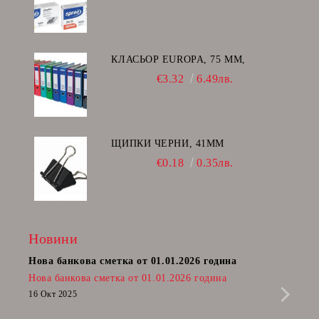
КЛАСЬОР EUROPA, 75 ММ,
€3.32
6.49лв.
ЩИПКИ ЧЕРНИ, 41ММ
€0.18
0.35лв.
Новини
Нова банкова сметка от 01.01.2026 година
Пост
Нова банкова сметка от 01.01.2026 година
Радв
приб
16 Окт 2025
да п