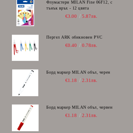
Флумастери MILAN Fine 06F12, с
тънък връх - 12 цвята
€3.00
5.87лв.
Пергел ARK обикновен PVC
€0.40
0.78лв.
Борд маркер MILAN объл, черен
€1.18
2.31лв.
Борд маркер MILAN объл, червен
€1.18
2.31лв.