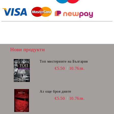
Нови продукти
Топ мистериите на България
€5.50
10.76лв.
Аз още броя дните
€5.50
10.76лв.