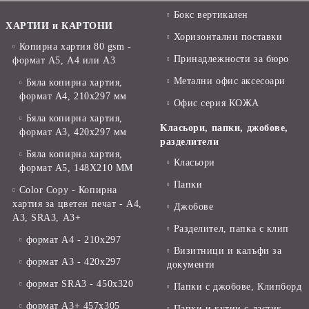
Бокс вертикален
ХАРТИИ и КАРТОНИ
Хоризонтални поставки
Копирна хартия 80 gsm -
Принадлежности за бюро
формат А5, А4 или А3
Метални офис аксесоари
Бяла копирна хартия,
формат А4, 210x297 мм
Офис серия КОЖА
Бяла копирна хартия,
Класьори, папки, джобове,
формат А3, 420x297 мм
разделители
Бяла копирна хартия,
Класьори
формат А5, 148X210 ММ
Папки
Color Copy - Копирна
хартия за цветен печат - А4,
Джобове
А3, SRA3, А3+
Разделител, папка с клип
формат А4 - 210x297
Визитници и калъфи за
формат А3 - 420x297
документи
формат SRA3 - 450x320
Папки с джобове, Клипборд
формат А3+ 457x305
Папки и кутии с ластик