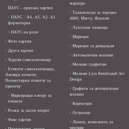
маркери
ПАУС - оризова хартия
Тънкописци за чертане
ПАУС - А4, А3, А2, А1
4600, Marvy, Япония
форматиран
Луксозни пишещи
ПАУС на роли
Маркери
Фото хартия
Маркери за декорация
Друга хартия
Автоматични моливи
Хартия самозалепваща
Моливи графитни
Етикети самозалепващи,
Моливи Lyra Rembrandt Art
Лепящи етикети,
Design
Полиестерни етикети за
принтер
Графити за автоматични
моливи
Маркиращи клещи за
етикети
Коректори
Ролки за касов апарат
Острилки
Факс хартия
Линии, комплекти за
чертане
Пиктограми, знаци