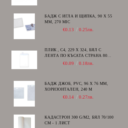
БАДЖ С ИГЛА И ЩИПКА, 90 Х 55
ММ, 270 MIC
€0.13
0.25лв.
ПЛИК , C4, 229 Х 324, БЯЛ С
ЛЕНТА ПО КЪСАТА СТРАНА 80
GSM
€0.09
0.18лв.
БАДЖ ДЖОБ, PVC, 96 Х 76 ММ,
ХОРИЗОНТАЛЕН, 240 Μ
€0.14
0.27лв.
КАДАСТРОН 300 G/M2, БЯЛ 70/100
СМ - 1 ЛИСТ