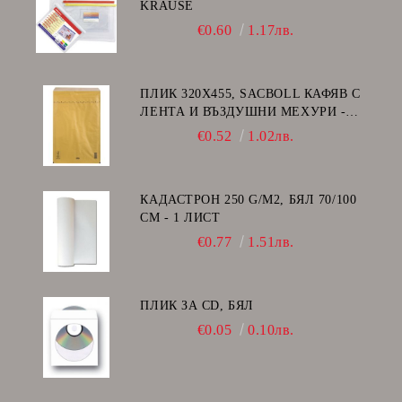
KRAUSE
€0.60
1.17лв.
ПЛИК 320Х455, SACBOLL КАФЯВ С
ЛЕНТА И ВЪЗДУШНИ МЕХУРИ -
I/19
€0.52
1.02лв.
КАДАСТРОН 250 G/M2, БЯЛ 70/100
СМ - 1 ЛИСТ
€0.77
1.51лв.
ПЛИК ЗА CD, БЯЛ
€0.05
0.10лв.