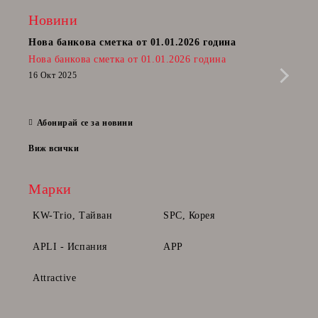
Новини
Нова банкова сметка от 01.01.2026 година
Пост
Нова банкова сметка от 01.01.2026 година
Радв
приб
16 Окт 2025
да п
28 Фе
Абонирай се за новини
Виж всички
Марки
KW-Trio, Тайван
SPC, Корея
APLI - Испания
APP
Attractive