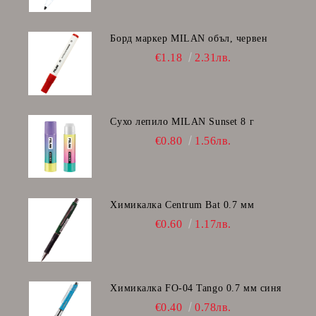
Борд маркер MILAN объл, червен
€1.18
2.31лв.
Сухо лепило MILAN Sunset 8 г
€0.80
1.56лв.
Химикалка Centrum Bat 0.7 мм
€0.60
1.17лв.
Химикалка FO-04 Tango 0.7 мм синя
€0.40
0.78лв.