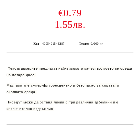
€0.79
1.55лв.
Код:
4005401548287
Тегло:
0.000
кг
Текстмаркерите предлагат най-високото качество, което се среща
на пазара днес.
Мастилото е супер-флуоресцентно и безопасно за хората, и
околната среда.
Писецът може да оставя линии с три различни дебелини и е
изключително издръжлив.
Добави в желани