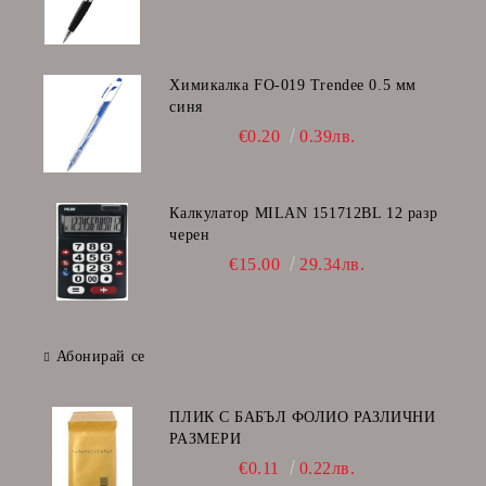
Химикалка FO-019 Trendee 0.5 мм
синя
€0.20
0.39лв.
Калкулатор MILAN 151712BL 12 разр
черен
€15.00
29.34лв.
Абонирай се
ПЛИК С БАБЪЛ ФОЛИО РАЗЛИЧНИ
РАЗМЕРИ
€0.11
0.22лв.