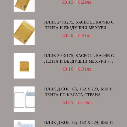
В/12
€0.15
0.29лв.
ПЛИК 240Х275, SACBOLL КАФЯВ С
ЛЕНТА И ВЪЗДУШНИ МЕХУРИ -
E/15
€0.26
0.51лв.
ПЛИК 200Х175, SACBOLL КАФЯВ С
ЛЕНТА И ВЪЗДУШНИ МЕХУРИ -
CD
€0.16
0.31лв.
ПЛИК ДЖОБ, C5, 162 Х 229, БЯЛ С
ЛЕНТА ПО КЪСАТА СТРАНА
€0.05
0.10лв.
ПЛИК ДЖОБ, C5, 162 Х 229, БЯЛ С