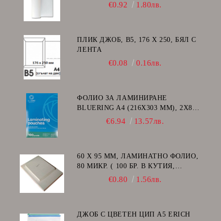
€0.92
1.80лв.
ПЛИК ДЖОБ, В5, 176 Х 250, БЯЛ С
ЛЕНТА
€0.08
0.16лв.
ФОЛИО ЗА ЛАМИНИРАНЕ
BLUERING A4 (216X303 MM), 2X80
МИКРОНА 100 БР.
€6.94
13.57лв.
60 Х 95 ММ, ЛАМИНАТНО ФОЛИО,
80 МИКР. ( 100 БР. В КУТИЯ,
ГЛАНЦ )
€0.80
1.56лв.
ДЖОБ С ЦВЕТЕН ЦИП A5 ERICH