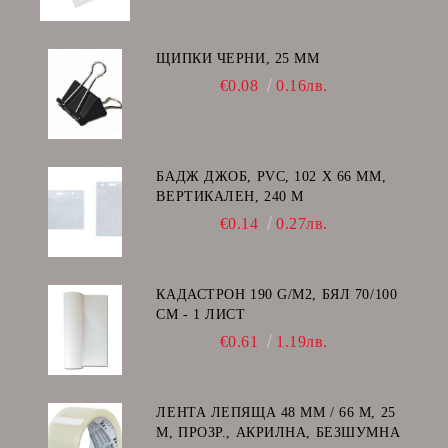
ЩИПКИ ЧЕРНИ, 25 ММ
€0.08
0.16лв.
БАДЖ ДЖОБ, PVC, 102 Х 66 ММ,
ВЕРТИКАЛЕН, 240 Μ
€0.14
0.27лв.
КАДАСТРОН 190 G/M2, БЯЛ 70/100
СМ - 1 ЛИСТ
€0.61
1.19лв.
ЛЕНТА ЛЕПЯЩА 48 ММ / 66 М, 25
Μ, ПРОЗР., АКРИЛНА, БЕЗШУМНА