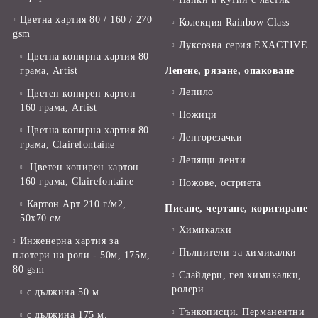
Цветна хартия 80 / 160 / 270
Колекция Rainbow Class
gsm
Луксозна серия EXACTIVE
Цветна копирна хартия 80
грама, Artist
Лепене, рязане, опаковане
Лепило
Цветен копирен картон
160 грама, Artist
Ножици
Цветна копирна хартия 80
Ленторезачки
грама, Clairefontaine
Лепящи ленти
Цветен копирен картон
160 грама, Clairefontaine
Ножове, остриета
Картон Арт 210 г/м2,
Писане, чертане, коригиране
50х70 см
Химикалки
Инженерна хартия за
Пълнители за химикалки
плотери на роли - 50м, 175м,
80 gsm
Слайдери, гел химикалки,
ролери
с дължина 50 м.
Тънкописци. Перманентни
с дължина 175 м.