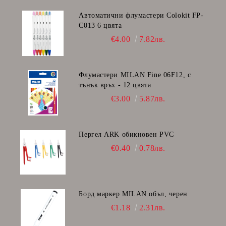
Автоматични флумастери Colokit FP-
C013 6 цвята
€4.00
7.82лв.
Флумастери MILAN Fine 06F12, с
тънък връх - 12 цвята
€3.00
5.87лв.
Пергел ARK обикновен PVC
€0.40
0.78лв.
Борд маркер MILAN объл, черен
€1.18
2.31лв.