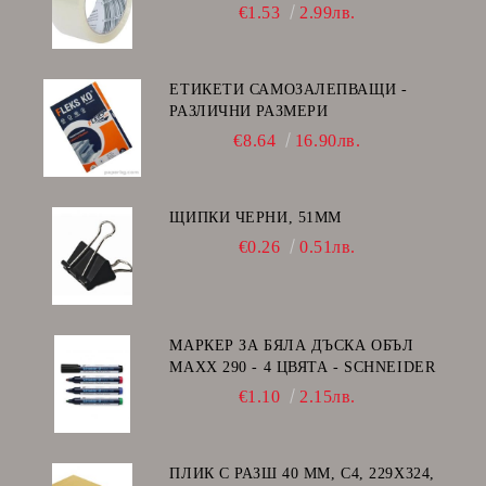
€1.53
2.99лв.
ЕТИКЕТИ САМОЗАЛЕПВАЩИ -
РАЗЛИЧНИ РАЗМЕРИ
€8.64
16.90лв.
ЩИПКИ ЧЕРНИ, 51ММ
€0.26
0.51лв.
МАРКЕР ЗА БЯЛА ДЪСКА ОБЪЛ
MAXX 290 - 4 ЦВЯТА - SCHNEIDER
€1.10
2.15лв.
ПЛИК С РАЗШ 40 MM, C4, 229Х324,