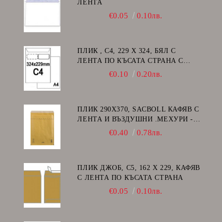
ЛЕНТА
€0.05
0.10лв.
ПЛИК , C4, 229 Х 324, БЯЛ С
ЛЕНТА ПО КЪСАТА СТРАНА С
ДЕСЕН ПРОЗОРЕЦ
€0.10
0.20лв.
ПЛИК 290Х370, SACBOLL КАФЯВ С
ЛЕНТА И ВЪЗДУШНИ .МЕХУРИ -
H/18
€0.40
0.78лв.
ПЛИК ДЖОБ, C5, 162 Х 229, КАФЯВ
С ЛЕНТА ПО КЪСАТА СТРАНА
€0.05
0.10лв.