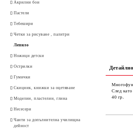
Тубуси
Акрилни бои
Пергели
Пастели
Тебешири
Четки за рисуване , палитри
Лепило
Ножици детски
Острилки
Детайлно
Гумички
Многофунк
Скицник, книжки за оцетяване
След като
40 гр.
Моделин, пластелин, глина
Несесери
Чанти за допълнителна училищна
дейност