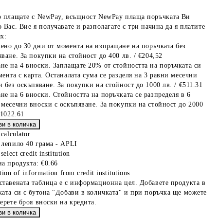
о плащате с NewPay, всъщност NewPay плаща поръчката Ви
 Вас. Вие я получавате и разполагате с три начина да я платите
х:
ено до 30 дни от момента на изпращане на поръчката без
ване. За покупки на стойност до 400 лв. / €204,52
не на 4 вноски. Заплащате 20% от стойността на поръчката си
мента с карта. Останалата сума се разделя на 3 равни месечни
 без оскъпяване. За покупки на стойност до 1000 лв. / €511.31
не на 6 вноски. Стойността на поръчката се разпределя в 6
 месечни вноски с оскъпяване. За покупки на стойност до 2000
€1022.61
 calculator
 лепило 40 грама - APLI
select credit institution
на продукта:
€0.66
tion of information from credit institutions
ставената таблица е с информационна цел. Добавете продукта в
ката си с бутона "Добави в количката" и при поръчка ще можете
берете броя вноски на кредита.