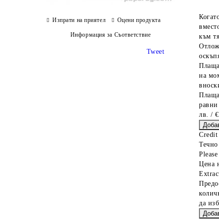
Когат
Изпрати на приятел
Оцени продукта
вместо
Информация за Съответствие
към тя
Отлож
Tweet
оскъпя
Плаща
на мо
вноски
Плаща
равни
лв. / 
Credit
Течно
Please 
Цена 
Extrac
Предо
колич
да из