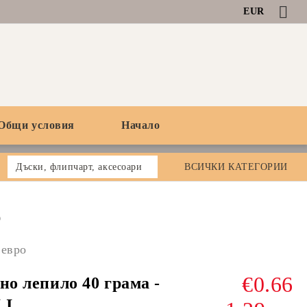
EUR
Общи условия
Начало
Дъски, флипчарт, аксесоари
ВСИЧКИ КАТЕГОРИИ
0
 евро
€0.66
но лепило 40 грама -
LI