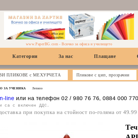
www.PaperBG.com - Всичко за офиса и училището
Категории
За нас
Плащане
ВИ ПЛИКОВЕ с МЕХУРЧЕТА
Пликове с цип, прозрачни
О ЗА УЧЕНИКА
Лепило
n-line
или на телефон 02 / 980 76 76, 0884 000 77
и са с включен ДДС.
доставка при покупка на стойност по-голяма от 49.99
Теч
AP