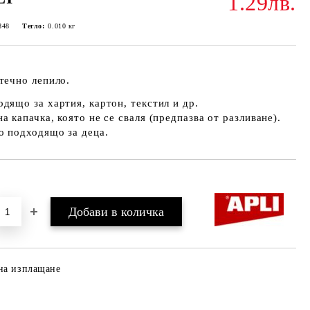
1.29лв.
848
Тегло:
0.010
кг
течно лепило.
дящо за хартия, картон, текстил и др.
а капачка, която не се сваля (предпазва от разливане).
о подходящо за деца.
Добави в желани
на изплащане