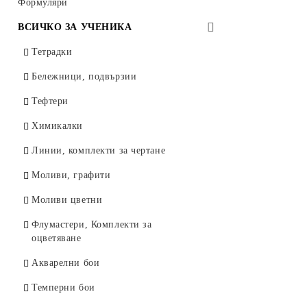
Тънкописци за чертане 4600, Marvy,
Лазерни консумативи HP
Формуляри
Други
Япония
Колекция Rainbow Class
ВСИЧКО ЗА УЧЕНИКА
Луксозни пишещи
Луксозна серия EXACTIVE
Тетрадки
Маркери
Бележници, подвързии
Маркери за декорация
Тефтери
Автоматични моливи
Химикалки
Моливи графитни
Линии, комплекти за чертане
Моливи Lyra Rembrandt Art Design
Моливи, графити
Графити за автоматични моливи
Моливи цветни
Коректори
Флумастери, Комплекти за
Острилки
оцветяване
Линии, комплекти за чертане
Акварелни бои
Гумички
Темперни бои