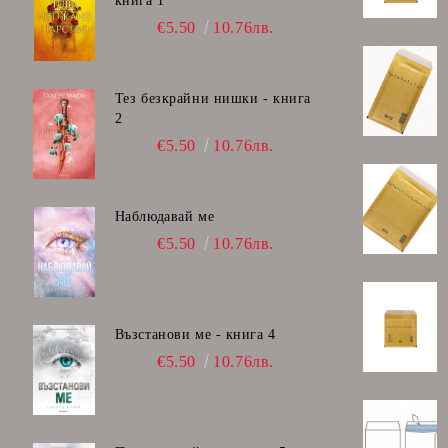
книга 1
€5.50
10.76лв.
Тез безкрайни нишки - книга
2
€5.50
10.76лв.
Наблюдавай ме
€5.50
10.76лв.
Възстанови ме - книга 4
€5.50
10.76лв.