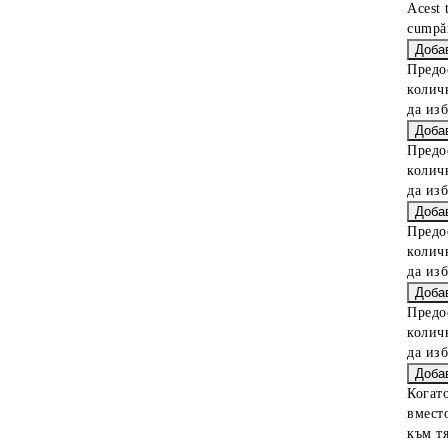
Acest 
cumpăr
Предо
колич
да из
Предо
колич
да из
Предо
колич
да из
Предо
колич
да из
Когат
вместо
към тя