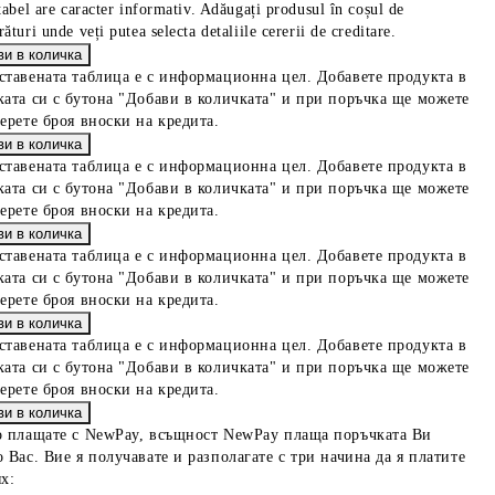
tabel are caracter informativ. Adăugați produsul în coșul de
ături unde veți putea selecta detaliile cererii de creditare.
ставената таблица е с информационна цел. Добавете продукта в
ката си с бутона "Добави в количката" и при поръчка ще можете
берете броя вноски на кредита.
ставената таблица е с информационна цел. Добавете продукта в
ката си с бутона "Добави в количката" и при поръчка ще можете
берете броя вноски на кредита.
ставената таблица е с информационна цел. Добавете продукта в
ката си с бутона "Добави в количката" и при поръчка ще можете
берете броя вноски на кредита.
ставената таблица е с информационна цел. Добавете продукта в
ката си с бутона "Добави в количката" и при поръчка ще можете
берете броя вноски на кредита.
о плащате с NewPay, всъщност NewPay плаща поръчката Ви
 Вас. Вие я получавате и разполагате с три начина да я платите
х: