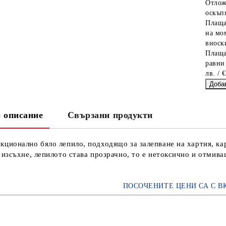
Отлож
оскъпя
Плаща
на мо
вноски
Плаща
равни
лв. / 
 описание
Свързани продукти
ционално бяло лепило, подходящо за залепване на хартия, кар
 изсъхне, лепилото става прозрачно, то е нетоксично и отмива
ПОСОЧЕНИТЕ ЦЕНИ СА С В