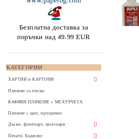
www.paperbg.com
Безплатна доставка за
поръчки над 49.99
EUR
КАТЕГОРИИ
ХАРТИИ и КАРТОНИ
Копирна хартия 80 gsm - формат А5,
Пликове за писма
А4 или А3
КАФЯВИ ПЛИКОВЕ с МЕХУРЧЕТА
Бяла копирна хартия, формат А4,
Color Copy - Копирна хартия за
Пликове с цип, прозрачни
210x297 мм
цветен печат - А4, А3, SRA3, А3+
Дъски, флипчарт, аксесоари
Бяла копирна хартия, формат А3,
формат А4 - 210x297
Цветна хартия 80 / 160 / 270 gsm
420x297 мм
Коркови дъски
Печати, Баджове
формат А3 - 420x297
Цветна копирна хартия 80 грама,
Инженерна хартия за плотери на