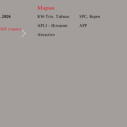
Марки
1.2026
Постоянна количка.
KW-Trio, Тайван
SPC, Корея
Радваме се да Ви съобщим, че вече може
APLI - Испания
APP
2026 година
да прибавяте продукти в количката ви,
които ще може да поръчате в бъдещ
Attractive
момент.
28 Фев 2025