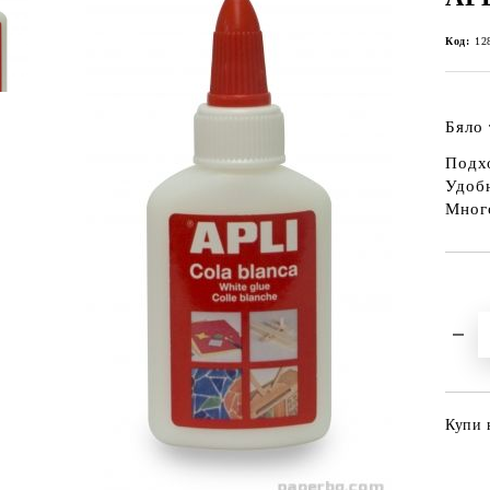
Код:
12
Бяло 
Подхо
Удобн
Мног
Купи 