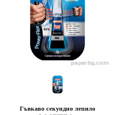
Гъвкаво секундно лепило