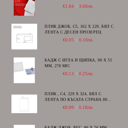
€1.84
3.60лв.
ПЛИК ДЖОБ, C5, 162 Х 229, БЯЛ С
ЛЕНТА С ДЕСЕН ПРОЗЕРЕЦ
€0.05
0.10лв.
БАДЖ С ИГЛА И ЩИПКА, 90 Х 55
ММ, 270 MIC
€0.13
0.25лв.
ПЛИК , C4, 229 Х 324, БЯЛ С
ЛЕНТА ПО КЪСАТА СТРАНА 80
GSM
€0.09
0.18лв.
БАДЖ ДЖОБ, PVC, 96 Х 76 ММ,