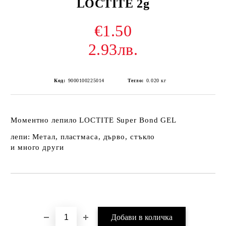
LOCTITE 2g
€1.50
2.93лв.
Код:
9000100225014
Тегло:
0.020
кг
Моментно лепило LOCTITE Super Bond GEL
лепи: Метал, пластмаса, дърво, стъкло
и много други
Добави в желани