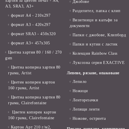
хартия за цветен печат - А4,
Джобове
А3, SRA3, А3+
Разделител, папка с клип
формат А4 - 210x297
Визитници и калъфи за
формат А3 - 420x297
документи
формат SRA3 - 450x320
Папки с джобове, Клипборд
формат А3+ 457x305
Папки и кутии с ластик
Цветна хартия 80 / 160 / 270
Колекция Rainbow Class
gsm
Луксозна серия EXACTIVE
Цветна копирна хартия 80
грама, Artist
Лепене, рязане, опаковане
Лепило
Цветен копирен картон
160 грама, Artist
Ножици
Цветна копирна хартия 80
Ленторезачки
грама, Clairefontaine
Лепящи ленти
Цветен копирен картон
160 грама, Clairefontaine
Ножове, остриета
Картон Арт 210 г/м2,
Писане, чертане, коригиране