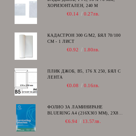
ХОРИЗОНТАЛЕН, 240 Μ
€0.14
0.27лв.
КАДАСТРОН 300 G/M2, БЯЛ 70/100
СМ - 1 ЛИСТ
€0.92
1.80лв.
ПЛИК ДЖОБ, В5, 176 Х 250, БЯЛ С
ЛЕНТА
€0.08
0.16лв.
ФОЛИО ЗА ЛАМИНИРАНЕ
BLUERING A4 (216X303 MM), 2X80
МИКРОНА 100 БР.
€6.94
13.57лв.