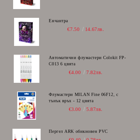
Енчантра
€7.50
14.67лв.
Автоматични флумастери Colokit FP-
C013 6 цвята
€4.00
7.82лв.
Флумастери MILAN Fine 06F12, с
тънък връх - 12 цвята
€3.00
5.87лв.
Пергел ARK обикновен PVC
€0.40
0.78лв.