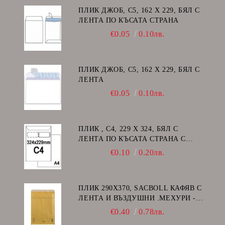
ПЛИК ДЖОБ, C5, 162 Х 229, БЯЛ С
ЛЕНТА ПО КЪСАТА СТРАНА
€0.05
0.10лв.
ПЛИК ДЖОБ, C5, 162 Х 229, БЯЛ С
ЛЕНТА
€0.05
0.10лв.
ПЛИК , C4, 229 Х 324, БЯЛ С
ЛЕНТА ПО КЪСАТА СТРАНА С
ДЕСЕН ПРОЗОРЕЦ
€0.10
0.20лв.
ПЛИК 290Х370, SACBOLL КАФЯВ С
ЛЕНТА И ВЪЗДУШНИ .МЕХУРИ -
H/18
€0.40
0.78лв.