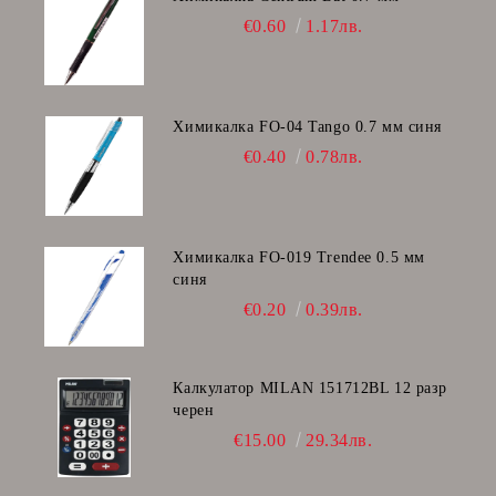
€0.60
1.17лв.
Химикалка FO-04 Tango 0.7 мм синя
€0.40
0.78лв.
Химикалка FO-019 Trendee 0.5 мм
синя
€0.20
0.39лв.
Калкулатор MILAN 151712BL 12 разр
черен
€15.00
29.34лв.