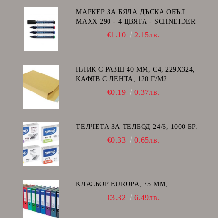
МАРКЕР ЗА БЯЛА ДЪСКА ОБЪЛ
MAXX 290 - 4 ЦВЯТА - SCHNEIDER
€1.10
2.15лв.
ПЛИК С РАЗШ 40 MM, C4, 229Х324,
КАФЯВ С ЛЕНТА, 120 Г/М2
€0.19
0.37лв.
ТЕЛЧЕТА ЗА ТЕЛБОД 24/6, 1000 БР.
€0.33
0.65лв.
КЛАСЬОР EUROPA, 75 ММ,
€3.32
6.49лв.