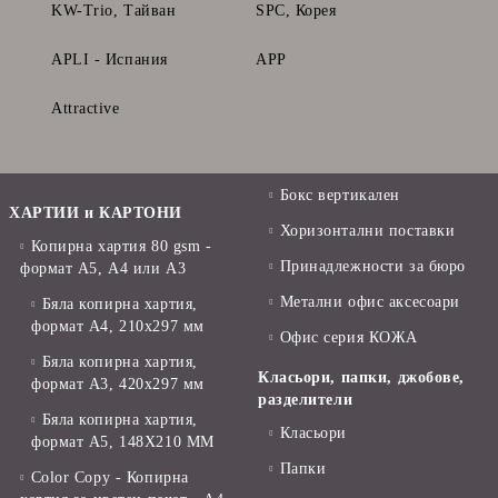
KW-Trio, Тайван
SPC, Корея
APLI - Испания
APP
Attractive
Бокс вертикален
ХАРТИИ и КАРТОНИ
Хоризонтални поставки
Копирна хартия 80 gsm -
Принадлежности за бюро
формат А5, А4 или А3
Метални офис аксесоари
Бяла копирна хартия,
формат А4, 210x297 мм
Офис серия КОЖА
Бяла копирна хартия,
Класьори, папки, джобове,
формат А3, 420x297 мм
разделители
Бяла копирна хартия,
Класьори
формат А5, 148X210 ММ
Папки
Color Copy - Копирна