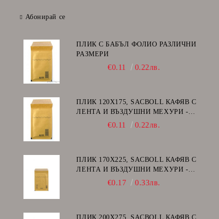
Абонирай се
ПЛИК С БАБЪЛ ФОЛИО РАЗЛИЧНИ
РАЗМЕРИ
€0.11
0.22лв.
ПЛИК 120Х175, SACBOLL КАФЯВ С
ЛЕНТА И ВЪЗДУШНИ МЕХУРИ -
А/11
€0.11
0.22лв.
ПЛИК 170Х225, SACBOLL КАФЯВ С
ЛЕНТА И ВЪЗДУШНИ МЕХУРИ -
C/13
€0.17
0.33лв.
ПЛИК 200Х275, SACBOLL КАФЯВ С