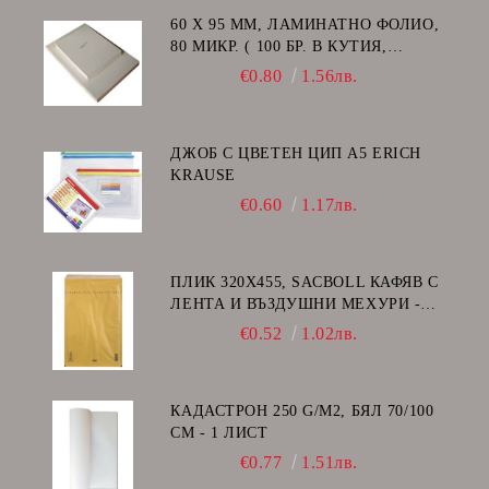
60 Х 95 ММ, ЛАМИНАТНО ФОЛИО,
80 МИКР. ( 100 БР. В КУТИЯ,
ГЛАНЦ )
€0.80
1.56лв.
ДЖОБ С ЦВЕТЕН ЦИП A5 ERICH
KRAUSE
€0.60
1.17лв.
ПЛИК 320Х455, SACBOLL КАФЯВ С
ЛЕНТА И ВЪЗДУШНИ МЕХУРИ -
I/19
€0.52
1.02лв.
КАДАСТРОН 250 G/M2, БЯЛ 70/100
СМ - 1 ЛИСТ
€0.77
1.51лв.