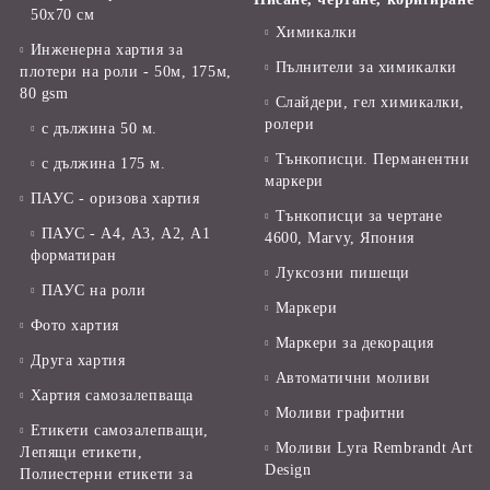
50х70 см
Химикалки
Инженерна хартия за
Пълнители за химикалки
плотери на роли - 50м, 175м,
80 gsm
Слайдери, гел химикалки,
ролери
с дължина 50 м.
Тънкописци. Перманентни
с дължина 175 м.
маркери
ПАУС - оризова хартия
Тънкописци за чертане
ПАУС - А4, А3, А2, А1
4600, Marvy, Япония
форматиран
Луксозни пишещи
ПАУС на роли
Маркери
Фото хартия
Маркери за декорация
Друга хартия
Автоматични моливи
Хартия самозалепваща
Моливи графитни
Етикети самозалепващи,
Моливи Lyra Rembrandt Art
Лепящи етикети,
Design
Полиестерни етикети за