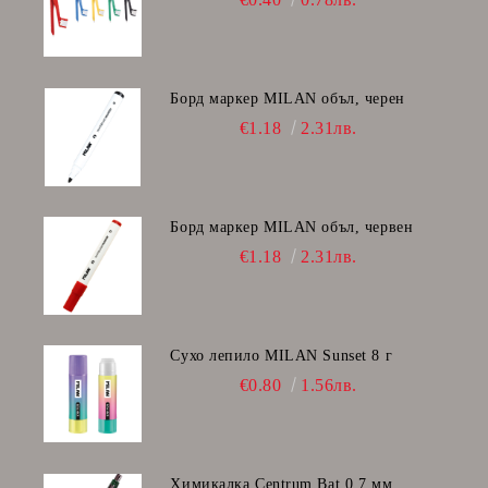
Борд маркер MILAN объл, черен
€1.18
2.31лв.
Борд маркер MILAN объл, червен
€1.18
2.31лв.
Сухо лепило MILAN Sunset 8 г
€0.80
1.56лв.
Химикалка Centrum Bat 0.7 мм