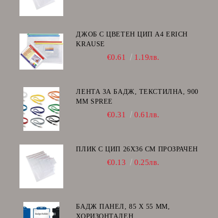
ДЖОБ С ЦВЕТЕН ЦИП А4 ERICH
KRAUSE
€0.61
1.19лв.
ЛЕНТА ЗА БАДЖ, ТЕКСТИЛНА, 900
ММ SPREE
€0.31
0.61лв.
ПЛИК С ЦИП 26X36 CM ПРОЗРАЧЕН
€0.13
0.25лв.
БАДЖ ПАНЕЛ, 85 Х 55 ММ,
ХОРИЗОНТАЛЕН