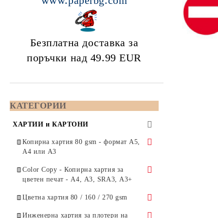
www.paperbg.com
Безплатна доставка за
поръчки над 49.99
EUR
КАТЕГОРИИ
ХАРТИИ и КАРТОНИ
Копирна хартия 80 gsm - формат А5,
А4 или А3
Бяла копирна хартия, формат А4,
Color Copy - Копирна хартия за
210x297 мм
цветен печат - А4, А3, SRA3, А3+
Бяла копирна хартия, формат А3,
формат А4 - 210x297
Цветна хартия 80 / 160 / 270 gsm
420x297 мм
формат А3 - 420x297
Цветна копирна хартия 80 грама,
Инженерна хартия за плотери на