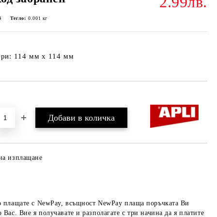
2.99лв.
4
Тегло:
0.001
кг
ри: 114 мм x 114 мм
Добави в желани
на изплащане
о плащате с NewPay, всъщност NewPay плаща поръчката Ви
 Вас. Вие я получавате и разполагате с три начина да я платите