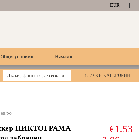
EUR
Общи условия
Начало
Дъски, флипчарт, аксесоари
ВСИЧКИ КАТЕГОРИИ
0
 евро
€1.53
икер ПИКТОГРАМА
ход забранен