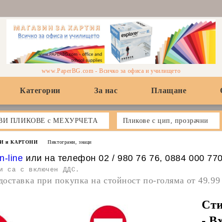
www.PaperBG.com - Всичко за офиса и училището
Категории
За нас
Плащане
ВИ ПЛИКОВЕ с МЕХУРЧЕТА
Пликове с цип, прозрачни
И и КАРТОНИ
Пиктограми, знаци
n-line
или на телефон 02 / 980 76 76, 0884 000 77
и са с включен ДДС.
доставка при покупка на стойност по-голяма от 49.99
Ст
- В