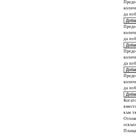
Предо
колич
да из
Предо
колич
да из
Предо
колич
да из
Предо
колич
да из
Когат
вместо
към тя
Отлож
оскъпя
Плаща