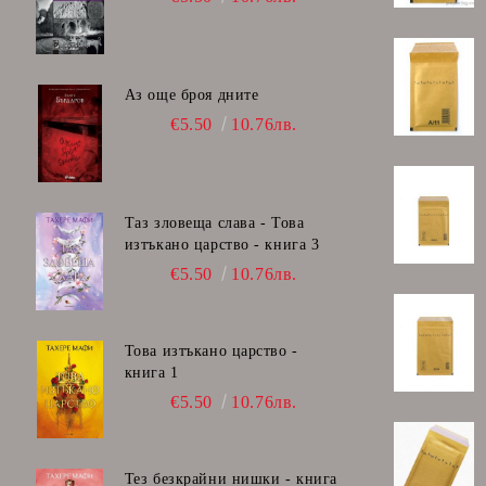
Скицник, книжки за оцетяване
Моделин, пластелин, глина
Несесери
Аз още броя дните
€5.50
10.76лв.
Чанти за допълнителна училищна
дейност
Дъски, флипчарт
Таз зловеща слава - Това
Faber-Castell
изтъкано царство - книга 3
€5.50
10.76лв.
Това изтъкано царство -
книга 1
€5.50
10.76лв.
Тез безкрайни нишки - книга