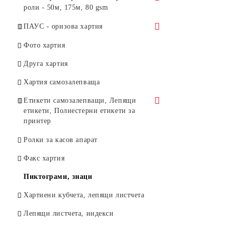
Бяла копирна хартия, формат А5,
Artist
роли - 50м, 175м, 80 gsm
формат SRA3 - 450x320
148X210 ММ
Цветен копирен картон 160 грама,
с дължина 50 м.
ПАУС - оризова хартия
формат А3+ 457x305
Artist
с дължина 175 м.
ПАУС - А4, А3, А2, А1
Фото хартия
Цветна копирна хартия 80 грама,
форматиран
Друга хартия
Clairefontaine
ПАУС на роли
Хартия самозалепваща
Цветен копирен картон 160 грама,
Clairefontaine
Етикети самозалепващи, Лепящи
етикети, Полиестерни етикети за
Картон Арт 210 г/м2, 50х70 см
принтер
Маркиращи клещи за етикети
Ролки за касов апарат
Факс хартия
Пиктограми, знаци
Хартиени кубчета, лепящи листчета
Лепящи листчета, индекси