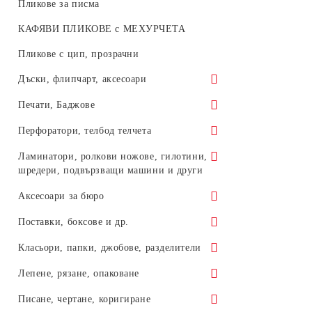
Пликове за писма
КАФЯВИ ПЛИКОВЕ с МЕХУРЧЕТА
Пликове с цип, прозрачни
Дъски, флипчарт, аксесоари
Коркови дъски
Печати, Баджове
Черни дъски с дървена рамка
Баджове
Перфоратори, телбод телчета
Бели дъски с дървена рамка
Печати, тампони, датници,
Телбод машинки
Ламинатори, ролкови ножове, гилотини,
номератори
шредери, подвързващи машини и други
Бели дъски с алуминиева рамка
Професионални ТЕЛБОДИ
Печати, номератори, датници -
Ламинатори
Аксесоари за бюро
Магнитни, бели дъски с алуминиева
Антителбод
Trodat
рамка
Фолио за ламиниране
Лепящи листчета, хартиени кубчета,
Поставки, боксове и др.
Перфоратори
индекси
Флипчарт
Ролкови ножове и гилотини
Бокс вертикален
Класьори, папки, джобове, разделители
Професионални ПЕРФОРАТОРИ
Моливници, органайзери,
Прожекционни екрани
Унищожители на документи,
Хоризонтални поставки
Класьори
Лепене, рязане, опаковане
кламеродържачи и др.
Телчета, кламери, щипки...
шредери
Аксесоари за дъски, флипчарт
Принадлежности за бюро
Папки
Лепило
Писане, чертане, коригиране
Калкулатори
Телчета за телбод
Подвързващи машини, гребени,