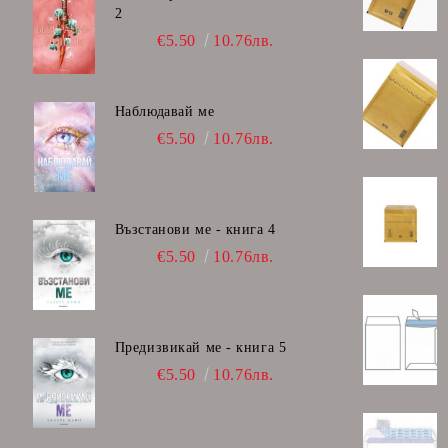
2
€5.50
10.76лв.
Наблюдавай ме
€5.50
10.76лв.
Възстанови ме - книга 4
€5.50
10.76лв.
Предизвикай ме - книга 5
€5.50
10.76лв.