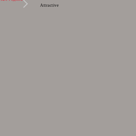
които ще може да поръчате в бъдещ
Attractive
момент.
28 Фев 2025