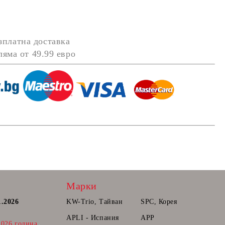
зплатна доставка
оляма от
49.99 евро
Марки
1.2026
Постоянна количка.
KW-Trio, Тайван
SPC, Корея
Радваме се да Ви съобщим, че вече може
APLI - Испания
APP
2026 година
да прибавяте продукти в количката ви,