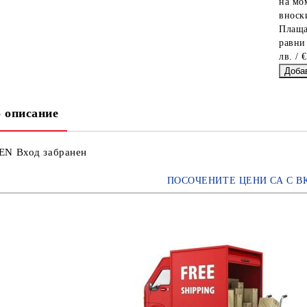
на мо
вноски
Плаща
равни
лв. / 
 описание
N Вход забранен
ПОСОЧЕНИТЕ ЦЕНИ СА С В