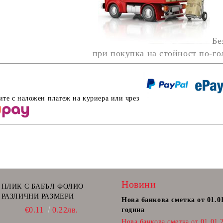
Бе
при покупка на стойност по-г
ите с наложен платеж на куриера или чрез
Новини
ПЛИК С БАБЪЛ ФОЛИО
РАЗЛИЧНИ РАЗМЕРИ
Нова банкова сметка от 01.0
€0.11
0.22лв.
година
Нова банкова сметка от 01.01.