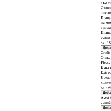
към тя
Отлож
оскъпя
Плаща
на мо
вноски
Плаща
равни
лв. / 
Credit
Стике
Please 
Цена 
Extrac
Предо
колич
да из
Acest 
cumpăr