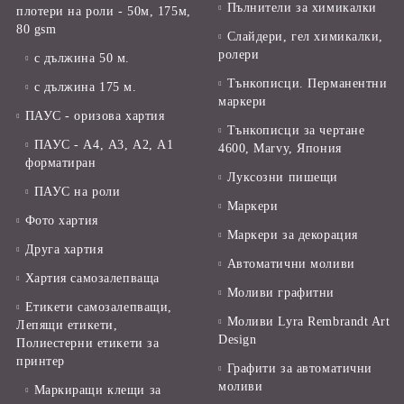
Пълнители за химикалки
плотери на роли - 50м, 175м,
80 gsm
Слайдери, гел химикалки,
ролери
с дължина 50 м.
Тънкописци. Перманентни
с дължина 175 м.
маркери
ПАУС - оризова хартия
Тънкописци за чертане
ПАУС - А4, А3, А2, А1
4600, Marvy, Япония
форматиран
Луксозни пишещи
ПАУС на роли
Маркери
Фото хартия
Маркери за декорация
Друга хартия
Автоматични моливи
Хартия самозалепваща
Моливи графитни
Етикети самозалепващи,
Моливи Lyra Rembrandt Art
Лепящи етикети,
Design
Полиестерни етикети за
принтер
Графити за автоматични
моливи
Маркиращи клещи за