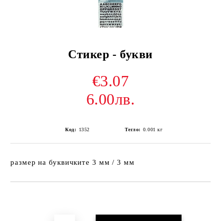
Стикер - букви
€3.07
6.00лв.
Код:
1352
Тегло:
0.001
кг
размер на буквичките 3 мм / 3 мм
Добави в желани