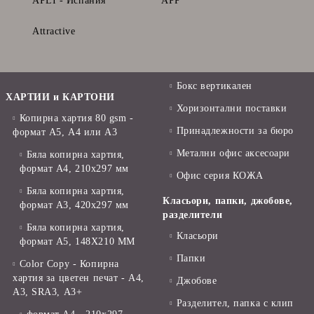
APLI - Испания
APP
Attractive
Бокс вертикален
ХАРТИИ и КАРТОНИ
Хоризонтални поставки
Копирна хартия 80 gsm -
Принадлежности за бюро
формат А5, А4 или А3
Метални офис аксесоари
Бяла копирна хартия,
формат А4, 210x297 мм
Офис серия КОЖА
Бяла копирна хартия,
Класьори, папки, джобове,
формат А3, 420x297 мм
разделители
Бяла копирна хартия,
Класьори
формат А5, 148X210 ММ
Папки
Color Copy - Копирна
хартия за цветен печат - А4,
Джобове
А3, SRA3, А3+
Разделител, папка с клип