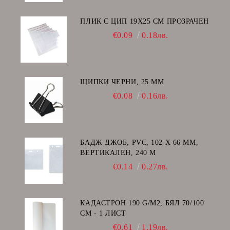
ПЛИК С ЦИП 19X25 CM ПРОЗРАЧЕН
€0.09
0.18лв.
ЩИПКИ ЧЕРНИ, 25 ММ
€0.08
0.16лв.
БАДЖ ДЖОБ, PVC, 102 Х 66 ММ,
ВЕРТИКАЛЕН, 240 Μ
€0.14
0.27лв.
КАДАСТРОН 190 G/M2, БЯЛ 70/100
СМ - 1 ЛИСТ
€0.61
1.19лв.