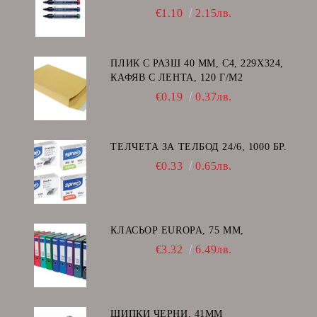
€1.10
2.15лв.
ПЛИК С РАЗШ 40 MM, C4, 229Х324,
КАФЯВ С ЛЕНТА, 120 Г/М2
€0.19
0.37лв.
ТЕЛЧЕТА ЗА ТЕЛБОД 24/6, 1000 БР.
€0.33
0.65лв.
КЛАСЬОР EUROPA, 75 ММ,
€3.32
6.49лв.
ЩИПКИ ЧЕРНИ, 41ММ