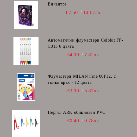
Енчантра
€7.50
14.67лв.
Автоматични флумастери Colokit FP-
C013 6 цвята
€4.00
7.82лв.
Флумастери MILAN Fine 06F12, с
тънък връх - 12 цвята
€3.00
5.87лв.
Пергел ARK обикновен PVC
€0.40
0.78лв.