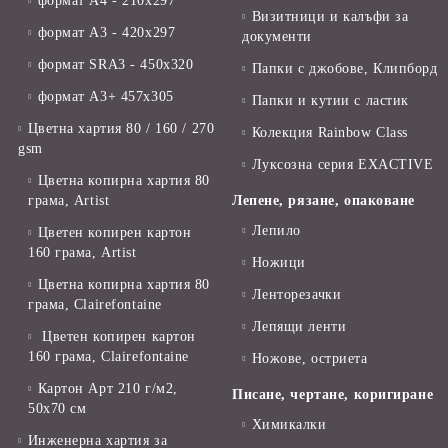
формат А4 - 210x297
Визитници и калъфи за
формат А3 - 420x297
документи
формат SRA3 - 450x320
Папки с джобове, Клипборд
формат А3+ 457x305
Папки и кутии с ластик
Цветна хартия 80 / 160 / 270
Колекция Rainbow Class
gsm
Луксозна серия EXACTIVE
Цветна копирна хартия 80
грама, Artist
Лепене, рязане, опаковане
Лепило
Цветен копирен картон
160 грама, Artist
Ножици
Цветна копирна хартия 80
Ленторезачки
грама, Clairefontaine
Лепящи ленти
Цветен копирен картон
160 грама, Clairefontaine
Ножове, остриета
Картон Арт 210 г/м2,
Писане, чертане, коригиране
50х70 см
Химикалки
Инженерна хартия за