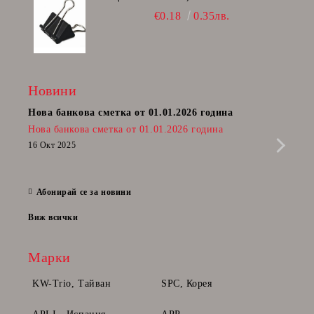
€0.18
0.35лв.
Новини
Нова банкова сметка от 01.01.2026 година
Пост
Нова банкова сметка от 01.01.2026 година
Радв
приб
16 Окт 2025
да п
28 Фе
Абонирай се за новини
Виж всички
Марки
KW-Trio, Тайван
SPC, Корея