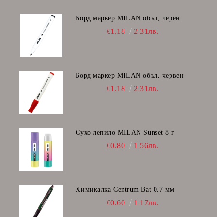
Борд маркер MILAN объл, черен
€1.18
2.31лв.
Борд маркер MILAN объл, червен
€1.18
2.31лв.
Сухо лепило MILAN Sunset 8 г
€0.80
1.56лв.
Химикалка Centrum Bat 0.7 мм
€0.60
1.17лв.