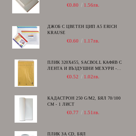
ГЛАНЦ )
€0.80
1.56лв.
ДЖОБ С ЦВЕТЕН ЦИП A5 ERICH
KRAUSE
€0.60
1.17лв.
ПЛИК 320Х455, SACBOLL КАФЯВ С
ЛЕНТА И ВЪЗДУШНИ МЕХУРИ -
I/19
€0.52
1.02лв.
КАДАСТРОН 250 G/M2, БЯЛ 70/100
СМ - 1 ЛИСТ
€0.77
1.51лв.
ПЛИК ЗА CD, БЯЛ