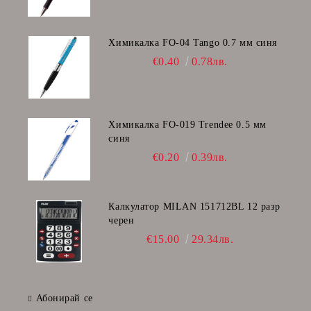
Химикалка FO-04 Tango 0.7 мм синя
€0.40
0.78лв.
Химикалка FO-019 Trendee 0.5 мм
синя
€0.20
0.39лв.
Калкулатор MILAN 151712BL 12 разр
черен
€15.00
29.34лв.
Абонирай се