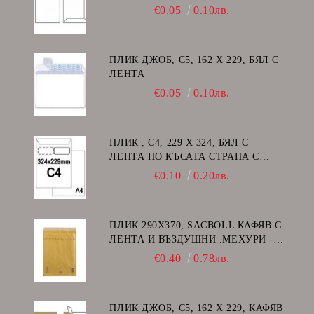
€0.05
0.10лв.
ПЛИК ДЖОБ, C5, 162 Х 229, БЯЛ С
ЛЕНТА
€0.05
0.10лв.
ПЛИК , C4, 229 Х 324, БЯЛ С
ЛЕНТА ПО КЪСАТА СТРАНА С
ДЕСЕН ПРОЗОРЕЦ
€0.10
0.20лв.
ПЛИК 290Х370, SACBOLL КАФЯВ С
ЛЕНТА И ВЪЗДУШНИ .МЕХУРИ -
H/18
€0.40
0.78лв.
ПЛИК ДЖОБ, C5, 162 Х 229, КАФЯВ