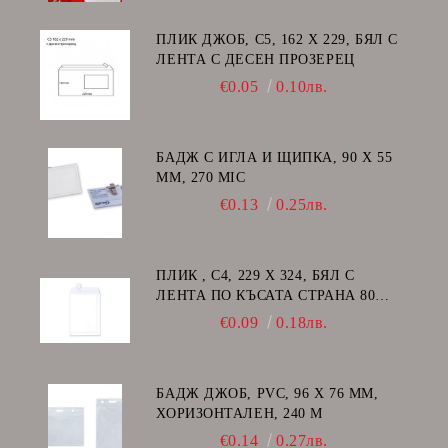
ПЛИК ДЖОБ, C5, 162 Х 229, БЯЛ С
ЛЕНТА С ДЕСЕН ПРОЗЕРЕЦ
€0.05
0.10лв.
БАДЖ С ИГЛА И ЩИПКА, 90 Х 55
ММ, 270 MIC
€0.13
0.25лв.
ПЛИК , C4, 229 Х 324, БЯЛ С
ЛЕНТА ПО КЪСАТА СТРАНА 80
GSM
€0.09
0.18лв.
БАДЖ ДЖОБ, PVC, 96 Х 76 ММ,
ХОРИЗОНТАЛЕН, 240 Μ
€0.14
0.27лв.