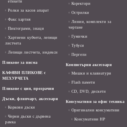
етикети
Коректори
Ролки за касов апарат
Острилки
Факс хартия
Линии, комплекти за
чертане
Пиктограми, знаци
Гумички
Хартиени кубчета, лепящи
листчета
Тубуси
Лепящи листчета, индекси
Пергели
Пликове за писма
Компютърни аксесоари
КАФЯВИ ПЛИКОВЕ с
Мишки и клавиатури
МЕХУРЧЕТА
Flash памети
Пликове с цип, прозрачни
CD, DVD, дискети
Дъски, флипчарт, аксесоари
Консумативи за офис техника
Коркови дъски
Оригинални консумативи
Черни дъски с дървена
Консумативи HP
рамка