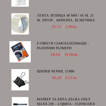
ЛЕНТА ЛЕПЯЩА 48 ММ / 66 М, 25
Μ, ПРОЗР., АКРИЛНА, БЕЗШУМНА
€1.53
2.99лв.
ЕТИКЕТИ САМОЗАЛЕПВАЩИ -
РАЗЛИЧНИ РАЗМЕРИ
€8.64
16.90лв.
ЩИПКИ ЧЕРНИ, 51ММ
€0.26
0.51лв.
МАРКЕР ЗА БЯЛА ДЪСКА ОБЪЛ
MAXX 290 - 4 ЦВЯТА - SCHNEIDER