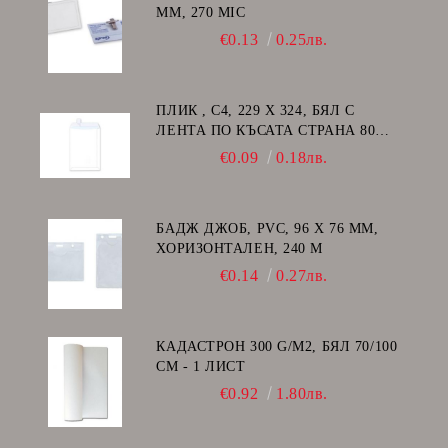
ММ, 270 MIC
€0.13
0.25лв.
ПЛИК , C4, 229 Х 324, БЯЛ С
ЛЕНТА ПО КЪСАТА СТРАНА 80
GSM
€0.09
0.18лв.
БАДЖ ДЖОБ, PVC, 96 Х 76 ММ,
ХОРИЗОНТАЛЕН, 240 Μ
€0.14
0.27лв.
КАДАСТРОН 300 G/M2, БЯЛ 70/100
СМ - 1 ЛИСТ
€0.92
1.80лв.