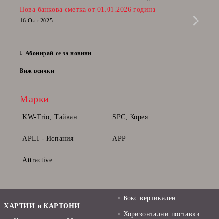
Нова банкова сметка от 01.01.2026 година
Радв
приб
16 Окт 2025
да п
28 Фе
Абонирай се за новини
Виж всички
Марки
KW-Trio, Тайван
SPC, Корея
APLI - Испания
APP
Attractive
Бокс вертикален
ХАРТИИ и КАРТОНИ
Хоризонтални поставки