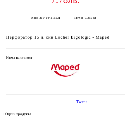
Код:
3154144215121
Тегло:
0.250
кг
Перфоратор 15 л. син Locher Ergologic - Maped
Няма наличност
Добави в желани
Tweet
Оцени продукта