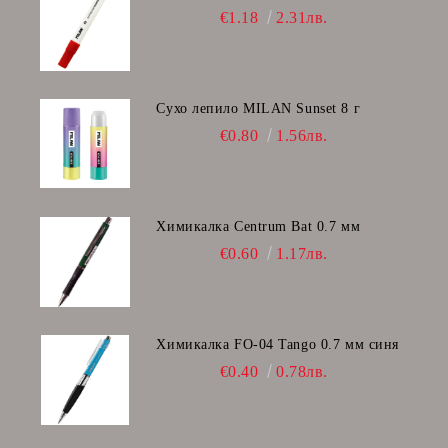
€1.18
2.31лв.
Сухо лепило MILAN Sunset 8 г
€0.80
1.56лв.
Химикалка Centrum Bat 0.7 мм
€0.60
1.17лв.
Химикалка FO-04 Tango 0.7 мм синя
€0.40
0.78лв.