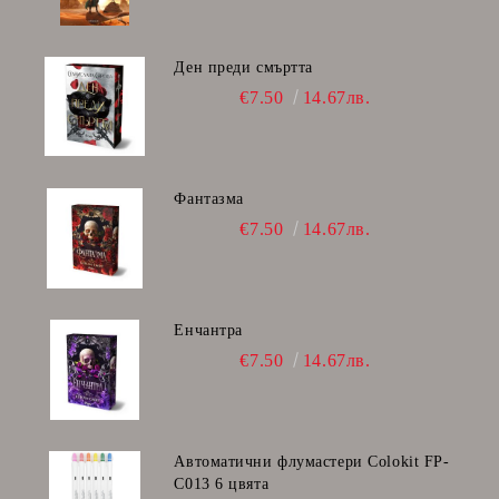
Ден преди смъртта
€7.50
14.67лв.
Фантазма
€7.50
14.67лв.
Енчантра
€7.50
14.67лв.
Автоматични флумастери Colokit FP-
C013 6 цвята