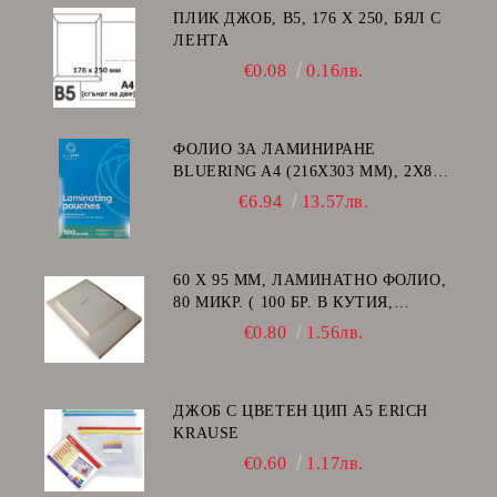
ПЛИК ДЖОБ, В5, 176 Х 250, БЯЛ С
ЛЕНТА
€0.08
0.16лв.
ФОЛИО ЗА ЛАМИНИРАНЕ
BLUERING A4 (216X303 MM), 2X80
МИКРОНА 100 БР.
€6.94
13.57лв.
60 Х 95 ММ, ЛАМИНАТНО ФОЛИО,
80 МИКР. ( 100 БР. В КУТИЯ,
ГЛАНЦ )
€0.80
1.56лв.
ДЖОБ С ЦВЕТЕН ЦИП A5 ERICH
KRAUSE
€0.60
1.17лв.