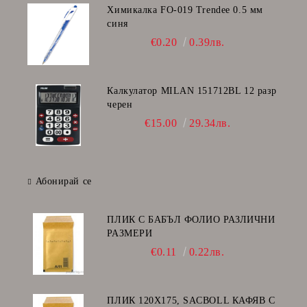
Химикалка FO-019 Trendee 0.5 мм
синя
€0.20
0.39лв.
Калкулатор MILAN 151712BL 12 разр
черен
€15.00
29.34лв.
Абонирай се
ПЛИК С БАБЪЛ ФОЛИО РАЗЛИЧНИ
РАЗМЕРИ
€0.11
0.22лв.
ПЛИК 120Х175, SACBOLL КАФЯВ С