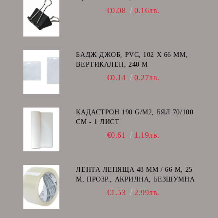
€0.08
0.16лв.
БАДЖ ДЖОБ, PVC, 102 Х 66 ММ,
ВЕРТИКАЛЕН, 240 Μ
€0.14
0.27лв.
КАДАСТРОН 190 G/M2, БЯЛ 70/100
СМ - 1 ЛИСТ
€0.61
1.19лв.
ЛЕНТА ЛЕПЯЩА 48 ММ / 66 М, 25
Μ, ПРОЗР., АКРИЛНА, БЕЗШУМНА
€1.53
2.99лв.