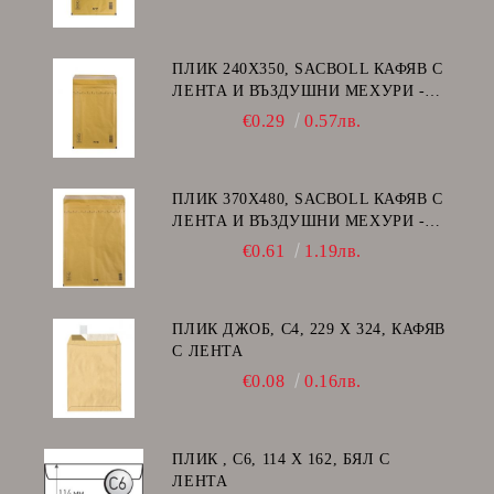
ПЛИК 240Х350, SACBOLL КАФЯВ С
ЛЕНТА И ВЪЗДУШНИ МЕХУРИ -
F/16
€0.29
0.57лв.
ПЛИК 370Х480, SACBOLL КАФЯВ С
ЛЕНТА И ВЪЗДУШНИ МЕХУРИ -
K/20
€0.61
1.19лв.
ПЛИК ДЖОБ, C4, 229 Х 324, КАФЯВ
С ЛЕНТА
€0.08
0.16лв.
ПЛИК , C6, 114 Х 162, БЯЛ С
ЛЕНТА