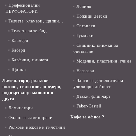
Професионални
Лепило
ПЕРФОРАТОРИ
Ножици детски
Телчета, кламери, щипки...
Острилки
Телчета за телбод
Гумички
Кламери
Скицник, книжки за
Кабари
оцетяване
Карфици, пинчета
Моделин, пластелин, глина
Щипки
Несесери
Ламинатори, ролкови
Чанти за допълнителна
ножове, гилотини, шредери,
училищна дейност
подвързващи машини и
Дъски, флипчарт
други
Faber-Castell
Ламинатори
Кафе за офиса ?
Фолио за ламиниране
Ролкови ножове и гилотини