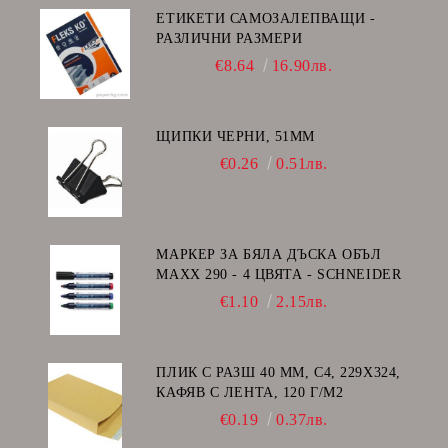
ЕТИКЕТИ САМОЗАЛЕПВАЩИ -
РАЗЛИЧНИ РАЗМЕРИ
€8.64
16.90лв.
ЩИПКИ ЧЕРНИ, 51ММ
€0.26
0.51лв.
МАРКЕР ЗА БЯЛА ДЪСКА ОБЪЛ
MAXX 290 - 4 ЦВЯТА - SCHNEIDER
€1.10
2.15лв.
ПЛИК С РАЗШ 40 MM, C4, 229Х324,
КАФЯВ С ЛЕНТА, 120 Г/М2
€0.19
0.37лв.