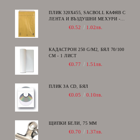
ПЛИК 320Х455, SACBOLL КАФЯВ С
ЛЕНТА И ВЪЗДУШНИ МЕХУРИ -
I/19
€0.52
1.02лв.
КАДАСТРОН 250 G/M2, БЯЛ 70/100
СМ - 1 ЛИСТ
€0.77
1.51лв.
ПЛИК ЗА CD, БЯЛ
€0.05
0.10лв.
ЩИПКИ БЕЛИ, 75 ММ
€0.70
1.37лв.