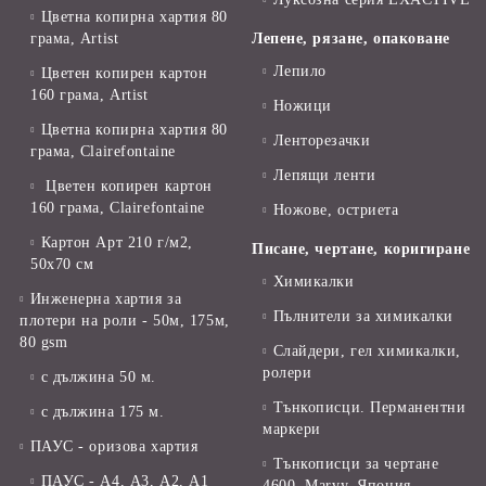
Цветна копирна хартия 80
грама, Artist
Лепене, рязане, опаковане
Лепило
Цветен копирен картон
160 грама, Artist
Ножици
Цветна копирна хартия 80
Ленторезачки
грама, Clairefontaine
Лепящи ленти
Цветен копирен картон
160 грама, Clairefontaine
Ножове, остриета
Картон Арт 210 г/м2,
Писане, чертане, коригиране
50х70 см
Химикалки
Инженерна хартия за
Пълнители за химикалки
плотери на роли - 50м, 175м,
80 gsm
Слайдери, гел химикалки,
ролери
с дължина 50 м.
Тънкописци. Перманентни
с дължина 175 м.
маркери
ПАУС - оризова хартия
Тънкописци за чертане
ПАУС - А4, А3, А2, А1
4600, Marvy, Япония