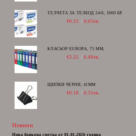
ТЕЛЧЕТА ЗА ТЕЛБОД 24/6, 1000 БР.
€0.33
0.65лв.
КЛАСЬОР EUROPA, 75 ММ,
€3.32
6.49лв.
ЩИПКИ ЧЕРНИ, 41ММ
€0.18
0.35лв.
Новини
Нова банкова сметка от 01.01.2026 година
Пост