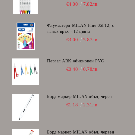
€4.00
7.82лв.
Флумастери MILAN Fine 06F12, с
тънък връх - 12 цвята
€3.00
5.87лв.
Пергел ARK обикновен PVC
€0.40
0.78лв.
Борд маркер MILAN объл, черен
€1.18
2.31лв.
Борд маркер MILAN объл, червен