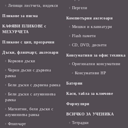
Лепящи листчета, индекси
Пергели
Пликове за писма
Компютърни аксесоари
КАФЯВИ ПЛИКОВЕ с
Мишки и клавиатури
МЕХУРЧЕТА
Flash памети
Пликове с цип, прозрачни
CD, DVD, дискети
Дъски, флипчарт, аксесоари
Консумативи за офис техника
Коркови дъски
Оригинални консумативи
Черни дъски с дървена
Консумативи HP
рамка
Батерии
Бели дъски с дървена рамка
Каси, табла за ключове
Бели дъски с алуминиева
рамка
Формуляри
Магнитни, бели дъски с
ВСИЧКО ЗА УЧЕНИКА
алуминиева рамка
Тетрадки
Флипчарт