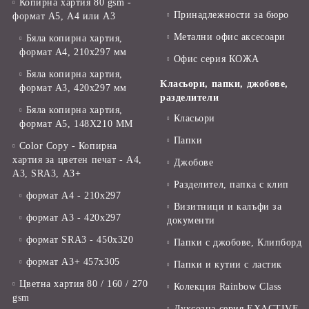
Копирна хартия 80 gsm -
Принадлежности за бюро
формат А5, А4 или А3
Метални офис аксесоари
Бяла копирна хартия,
формат А4, 210x297 мм
Офис серия КОЖА
Бяла копирна хартия,
Класьори, папки, джобове,
формат А3, 420x297 мм
разделители
Бяла копирна хартия,
Класьори
формат А5, 148X210 ММ
Папки
Color Copy - Копирна
хартия за цветен печат - А4,
Джобове
А3, SRA3, А3+
Разделител, папка с клип
формат А4 - 210x297
Визитници и калъфи за
формат А3 - 420x297
документи
формат SRA3 - 450x320
Папки с джобове, Клипборд
формат А3+ 457x305
Папки и кутии с ластик
Цветна хартия 80 / 160 / 270
Колекция Rainbow Class
gsm
Луксозна серия EXACTIVE