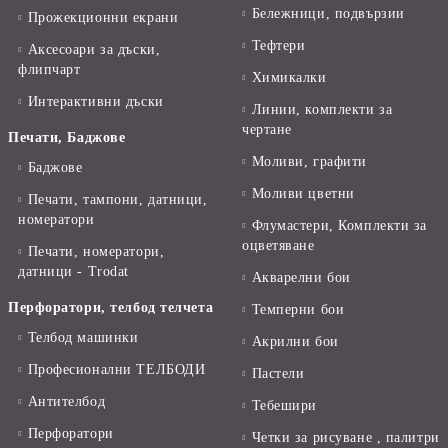
Бележници, подвързии
Прожекционни екрани
Тефтери
Аксесоари за дъски,
флипчарт
Химикалки
Интерактивни дъски
Линии, комплекти за
чертане
Печати, Баджове
Моливи, графити
Баджове
Моливи цветни
Печати, тампони, датници,
номератори
Флумастери, Комплекти за
оцветяване
Печати, номератори,
датници - Trodat
Акварелни бои
Перфоратори, телбод телчета
Темперни бои
Телбод машинки
Акрилни бои
Професионални ТЕЛБОДИ
Пастели
Антителбод
Тебешири
Перфоратори
Четки за рисуване , палитри