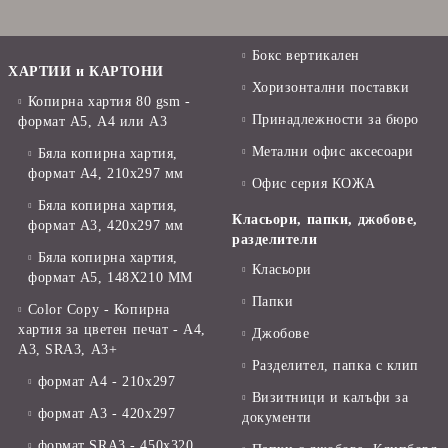
Бокс вертикален
ХАРТИИ и КАРТОНИ
Хоризонтални поставки
Копирна хартия 80 gsm -
Принадлежности за бюро
формат А5, А4 или А3
Метални офис аксесоари
Бяла копирна хартия,
формат А4, 210x297 мм
Офис серия КОЖА
Бяла копирна хартия,
Класьори, папки, джобове,
формат А3, 420x297 мм
разделители
Бяла копирна хартия,
Класьори
формат А5, 148X210 ММ
Папки
Color Copy - Копирна
хартия за цветен печат - А4,
Джобове
А3, SRA3, А3+
Разделител, папка с клип
формат А4 - 210x297
Визитници и калъфи за
формат А3 - 420x297
документи
формат SRA3 - 450x320