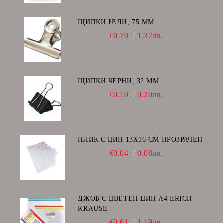
ЩИПКИ БЕЛИ, 75 ММ
€0.70
1.37лв.
ЩИПКИ ЧЕРНИ, 32 ММ
€0.10
0.20лв.
ПЛИК С ЦИП 13X16 CM ПРОЗРАЧЕН
€0.04
0.08лв.
ДЖОБ С ЦВЕТЕН ЦИП А4 ERICH
KRAUSE
€0.61
1.19лв.