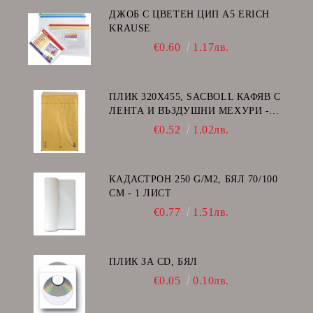
ДЖОБ С ЦВЕТЕН ЦИП A5 ERICH
KRAUSE
€0.60
1.17лв.
ПЛИК 320Х455, SACBOLL КАФЯВ С
ЛЕНТА И ВЪЗДУШНИ МЕХУРИ -
I/19
€0.52
1.02лв.
КАДАСТРОН 250 G/M2, БЯЛ 70/100
СМ - 1 ЛИСТ
€0.77
1.51лв.
ПЛИК ЗА CD, БЯЛ
€0.05
0.10лв.