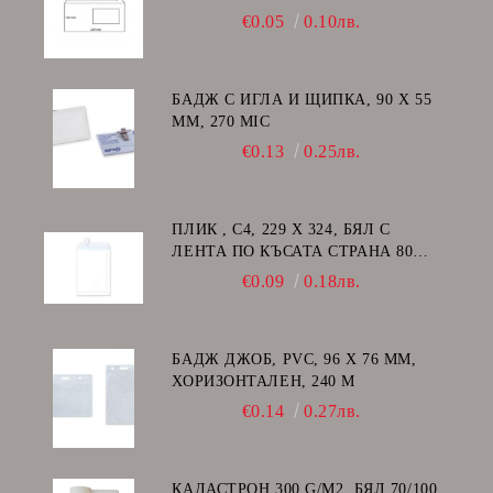
€0.05
0.10лв.
БАДЖ С ИГЛА И ЩИПКА, 90 Х 55
ММ, 270 MIC
€0.13
0.25лв.
ПЛИК , C4, 229 Х 324, БЯЛ С
ЛЕНТА ПО КЪСАТА СТРАНА 80
GSM
€0.09
0.18лв.
БАДЖ ДЖОБ, PVC, 96 Х 76 ММ,
ХОРИЗОНТАЛЕН, 240 Μ
€0.14
0.27лв.
КАДАСТРОН 300 G/M2, БЯЛ 70/100