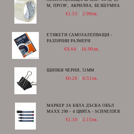
Μ, ПРОЗР., АКРИЛНА, БЕЗШУМНА
€1.53
2.99лв.
ЕТИКЕТИ САМОЗАЛЕПВАЩИ -
РАЗЛИЧНИ РАЗМЕРИ
€8.64
16.90лв.
ЩИПКИ ЧЕРНИ, 51ММ
€0.26
0.51лв.
МАРКЕР ЗА БЯЛА ДЪСКА ОБЪЛ
MAXX 290 - 4 ЦВЯТА - SCHNEIDER
€1.10
2.15лв.