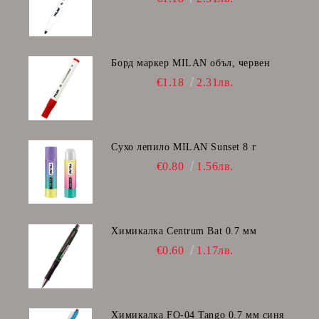
Борд маркер MILAN объл, червен
€1.18
2.31лв.
Сухо лепило MILAN Sunset 8 г
€0.80
1.56лв.
Химикалка Centrum Bat 0.7 мм
€0.60
1.17лв.
Химикалка FO-04 Tango 0.7 мм синя