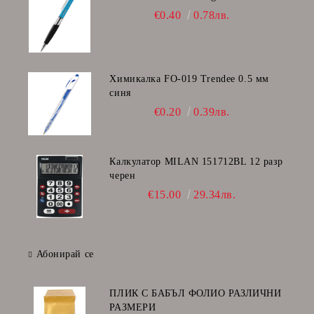
€0.40
0.78лв.
Химикалка FO-019 Trendee 0.5 мм
синя
€0.20
0.39лв.
Калкулатор MILAN 151712BL 12 разр
черен
€15.00
29.34лв.
Абонирай се
ПЛИК С БАБЪЛ ФОЛИО РАЗЛИЧНИ
РАЗМЕРИ