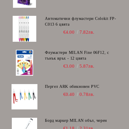
Автоматични флумастери Colokit FP-
C013 6 цвята
€4.00
7.82лв.
Флумастери MILAN Fine 06F12, с
тънък връх - 12 цвята
€3.00
5.87лв.
Пергел ARK обикновен PVC
€0.40
0.78лв.
Борд маркер MILAN объл, черен
€1.18
2.31лв.