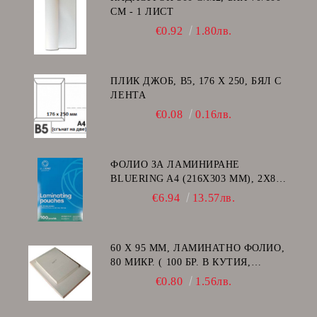
СМ - 1 ЛИСТ
€0.92
1.80лв.
ПЛИК ДЖОБ, В5, 176 Х 250, БЯЛ С
ЛЕНТА
€0.08
0.16лв.
ФОЛИО ЗА ЛАМИНИРАНЕ
BLUERING A4 (216X303 MM), 2X80
МИКРОНА 100 БР.
€6.94
13.57лв.
60 Х 95 ММ, ЛАМИНАТНО ФОЛИО,
80 МИКР. ( 100 БР. В КУТИЯ,
ГЛАНЦ )
€0.80
1.56лв.