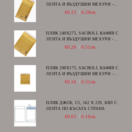
ЛЕНТА И ВЪЗДУШНИ МЕХУРИ -
В/12
€0.15
0.29лв.
ПЛИК 240Х275, SACBOLL КАФЯВ С
ЛЕНТА И ВЪЗДУШНИ МЕХУРИ -
E/15
€0.26
0.51лв.
ПЛИК 200Х175, SACBOLL КАФЯВ С
ЛЕНТА И ВЪЗДУШНИ МЕХУРИ -
CD
€0.16
0.31лв.
ПЛИК ДЖОБ, C5, 162 Х 229, БЯЛ С
ЛЕНТА ПО КЪСАТА СТРАНА
€0.05
0.10лв.