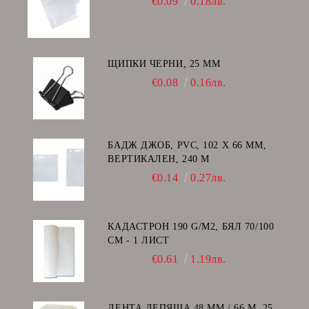
€0.09
0.18лв.
ЩИПКИ ЧЕРНИ, 25 ММ
€0.08
0.16лв.
БАДЖ ДЖОБ, PVC, 102 Х 66 ММ,
ВЕРТИКАЛЕН, 240 Μ
€0.14
0.27лв.
КАДАСТРОН 190 G/M2, БЯЛ 70/100
СМ - 1 ЛИСТ
€0.61
1.19лв.
ЛЕНТА ЛЕПЯЩА 48 ММ / 66 М, 25