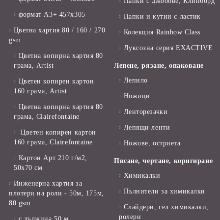
Папки с джобове, Клипборд
формат А3+ 457x305
Папки и кутии с ластик
Цветна хартия 80 / 160 / 270
Колекция Rainbow Class
gsm
Луксозна серия EXACTIVE
Цветна копирна хартия 80
грама, Artist
Лепене, рязане, опаковане
Лепило
Цветен копирен картон
160 грама, Artist
Ножици
Цветна копирна хартия 80
Ленторезачки
грама, Clairefontaine
Лепящи ленти
Цветен копирен картон
160 грама, Clairefontaine
Ножове, остриета
Картон Арт 210 г/м2,
Писане, чертане, коригиране
50х70 см
Химикалки
Инженерна хартия за
Пълнители за химикалки
плотери на роли - 50м, 175м,
80 gsm
Слайдери, гел химикалки,
ролери
с дължина 50 м.