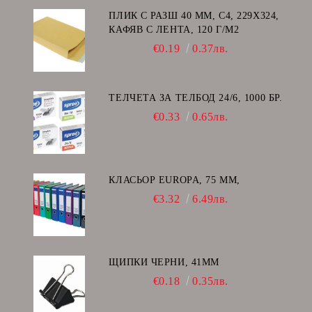
ПЛИК С РАЗШ 40 MM, C4, 229Х324,
КАФЯВ С ЛЕНТА, 120 Г/М2
€0.19
0.37лв.
ТЕЛЧЕТА ЗА ТЕЛБОД 24/6, 1000 БР.
€0.33
0.65лв.
КЛАСЬОР EUROPA, 75 ММ,
€3.32
6.49лв.
ЩИПКИ ЧЕРНИ, 41ММ
€0.18
0.35лв.