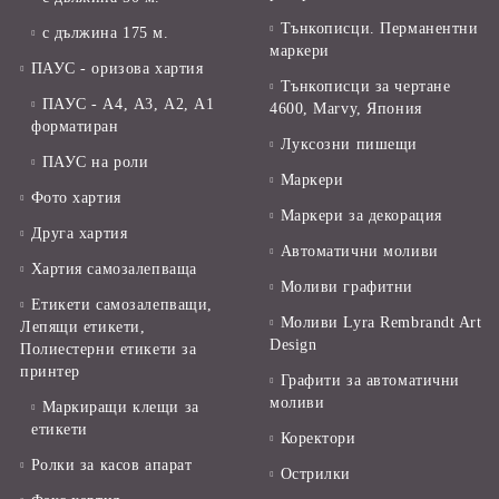
Тънкописци. Перманентни
с дължина 175 м.
маркери
ПАУС - оризова хартия
Тънкописци за чертане
ПАУС - А4, А3, А2, А1
4600, Marvy, Япония
форматиран
Луксозни пишещи
ПАУС на роли
Маркери
Фото хартия
Маркери за декорация
Друга хартия
Автоматични моливи
Хартия самозалепваща
Моливи графитни
Етикети самозалепващи,
Моливи Lyra Rembrandt Art
Лепящи етикети,
Design
Полиестерни етикети за
принтер
Графити за автоматични
моливи
Маркиращи клещи за
етикети
Коректори
Ролки за касов апарат
Острилки