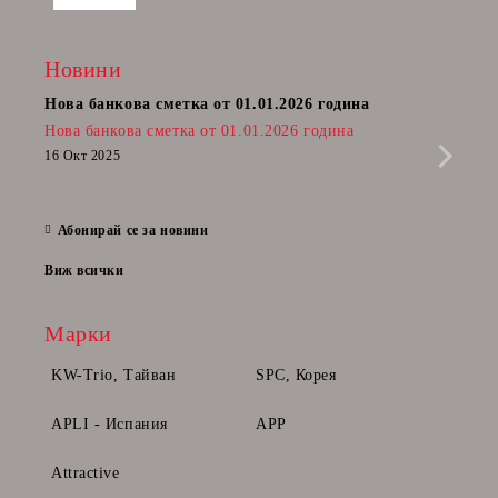
Новини
Нова банкова сметка от 01.01.2026 година
Пост
Нова банкова сметка от 01.01.2026 година
Радв
приб
16 Окт 2025
да п
28 Фе
Абонирай се за новини
Виж всички
Марки
KW-Trio, Тайван
SPC, Корея
APLI - Испания
APP
Attractive