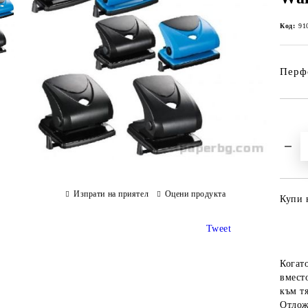
Код:
91
Перфо
Изпрати на приятел
Оцени продукта
Купи 
Tweet
Когат
вместо
към тя
Отлож