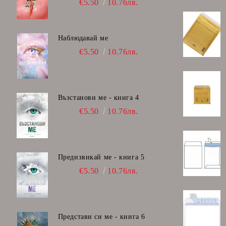
€5.50
10.76лв.
Наблюдавай ме
€5.50
10.76лв.
Възстанови ме - книга 4
€5.50
10.76лв.
Предизвикай ме - книга 5
€5.50
10.76лв.
Представи си ме - книга 6