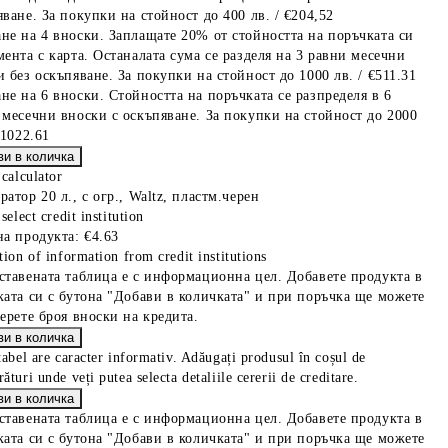
ване. За покупки на стойност до 400 лв. / €204,52
не на 4 вноски. Заплащате 20% от стойността на поръчката си
мента с карта. Останалата сума се разделя на 3 равни месечни
 без оскъпяване. За покупки на стойност до 1000 лв. / €511.31
не на 6 вноски. Стойността на поръчката се разпределя в 6
 месечни вноски с оскъпяване. За покупки на стойност до 2000
€1022.61
 calculator
атор 20 л., с огр., Waltz, пластм.черен
select credit institution
на продукта:
€4.63
tion of information from credit institutions
ставената таблица е с информационна цел. Добавете продукта в
ката си с бутона "Добави в количката" и при поръчка ще можете
берете броя вноски на кредита.
tabel are caracter informativ. Adăugați produsul în coșul de
ături unde veți putea selecta detaliile cererii de creditare.
ставената таблица е с информационна цел. Добавете продукта в
ката си с бутона "Добави в количката" и при поръчка ще можете