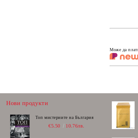
Гумички
Скицник, книжки за оцетяване
Моделин, пластелин, глина
Несесери
Може да плат
Чанти за допълнителна училищна
дейност
Дъски, флипчарт
Faber-Castell
Нови продукти
Топ мистериите на България
€5.50
10.76лв.