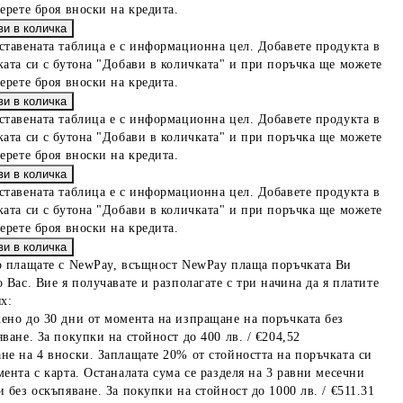
берете броя вноски на кредита.
ставената таблица е с информационна цел. Добавете продукта в
ката си с бутона "Добави в количката" и при поръчка ще можете
берете броя вноски на кредита.
ставената таблица е с информационна цел. Добавете продукта в
ката си с бутона "Добави в количката" и при поръчка ще можете
берете броя вноски на кредита.
ставената таблица е с информационна цел. Добавете продукта в
ката си с бутона "Добави в количката" и при поръчка ще можете
берете броя вноски на кредита.
о плащате с NewPay, всъщност NewPay плаща поръчката Ви
 Вас. Вие я получавате и разполагате с три начина да я платите
х:
ено до 30 дни от момента на изпращане на поръчката без
ване. За покупки на стойност до 400 лв. / €204,52
не на 4 вноски. Заплащате 20% от стойността на поръчката си
мента с карта. Останалата сума се разделя на 3 равни месечни
 без оскъпяване. За покупки на стойност до 1000 лв. / €511.31