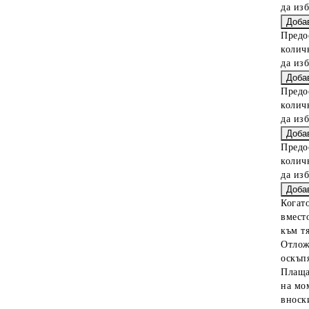
да из
Предо
колич
да из
Предо
колич
да из
Предо
колич
да из
Когат
вместо
към тя
Отлож
оскъпя
Плаща
на мо
вноски