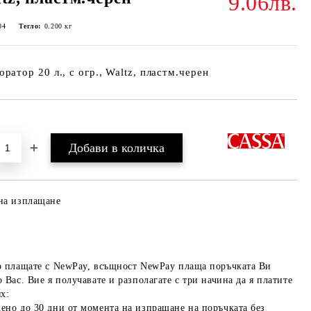
9.06лв.
04
Тегло:
0.200
кг
ратор 20 л., с огр., Waltz, пластм.черен
Добави в желани
на изплащане
о плащате с NewPay, всъщност NewPay плаща поръчката Ви
 Вас. Вие я получавате и разполагате с три начина да я платите
х:
ено до 30 дни от момента на изпращане на поръчката без