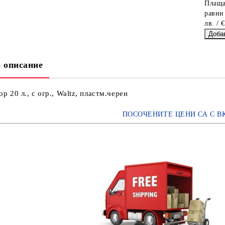
Плаща
равни
лв. / 
 описание
р 20 л., с огр., Waltz, пластм.черен
ПОСОЧЕНИТЕ ЦЕНИ СА С В