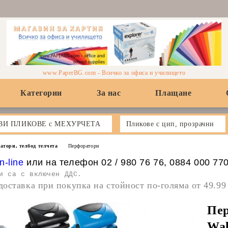
www.PaperBG.com - Всичко за офиса и училището
Категории
За нас
Плащане
ВИ ПЛИКОВЕ с МЕХУРЧЕТА
Пликове с цип, прозрачни
атори, телбод телчета
Перфоратори
n-line
или на телефон 02 / 980 76 76, 0884 000 77
и са с включен ДДС.
доставка при покупка на стойност по-голяма от 49.99
Пер
Wal