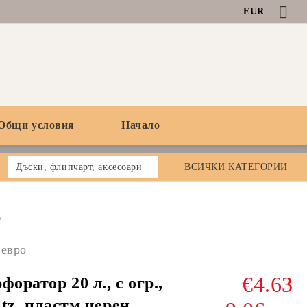
EUR
Общи условия
Начало
Дъски, флипчарт, аксесоари
ВСИЧКИ КАТЕГОРИИ
0
 евро
€4.63
форатор 20 л., с огр.,
tz, пластм.черен