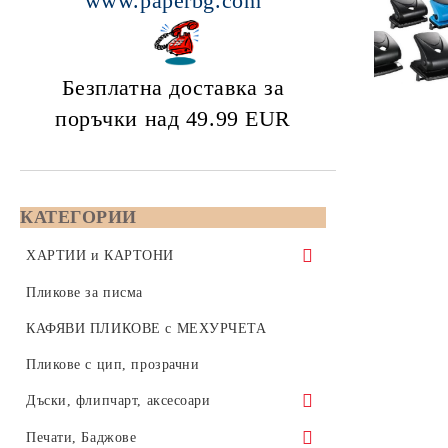
www.paperbg.com
Безплатна доставка за
поръчки над 49.99
EUR
КАТЕГОРИИ
ХАРТИИ и КАРТОНИ
Копирна хартия 80 gsm - формат А5,
Пликове за писма
А4 или А3
КАФЯВИ ПЛИКОВЕ с МЕХУРЧЕТА
Бяла копирна хартия, формат А4,
Color Copy - Копирна хартия за
Пликове с цип, прозрачни
210x297 мм
цветен печат - А4, А3, SRA3, А3+
Дъски, флипчарт, аксесоари
Бяла копирна хартия, формат А3,
формат А4 - 210x297
Цветна хартия 80 / 160 / 270 gsm
420x297 мм
Коркови дъски
Печати, Баджове
формат А3 - 420x297
Цветна копирна хартия 80 грама,
Инженерна хартия за плотери на