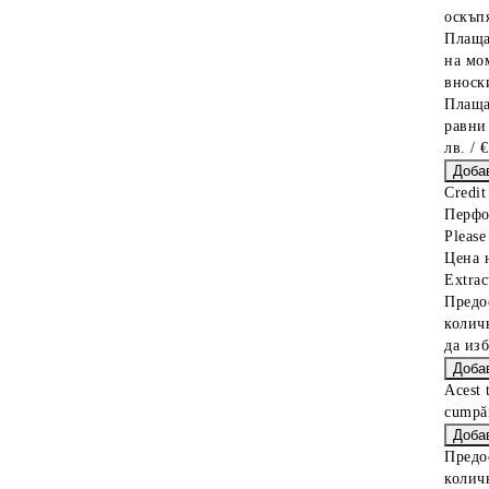
оскъпя
Плаща
на мо
вноски
Плаща
равни
лв. / 
Credit
Перфор
Please 
Цена 
Extrac
Предо
колич
да из
Acest 
cumpăr
Предо
колич