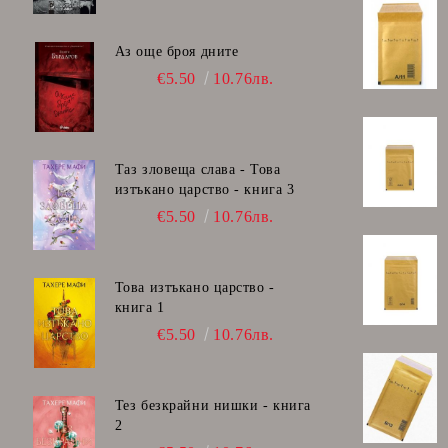
Аз още броя дните
€5.50
10.76лв.
Таз зловеща слава - Това
изтъкано царство - книга 3
€5.50
10.76лв.
Това изтъкано царство -
книга 1
€5.50
10.76лв.
Тез безкрайни нишки - книга
2