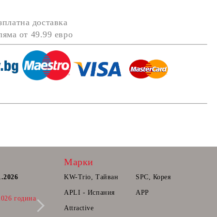
зплатна доставка
оляма от
49.99 евро
Марки
1.2026
Постоянна количка.
KW-Trio, Тайван
SPC, Корея
Радваме се да Ви съобщим, че вече може
APLI - Испания
APP
2026 година
да прибавяте продукти в количката ви,
които ще може да поръчате в бъдещ
Attractive