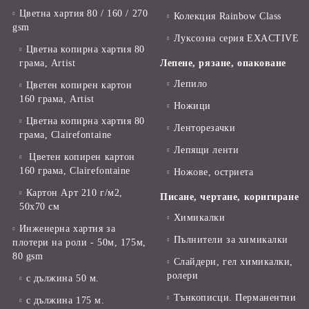
Цветна хартия 80 / 160 / 270
Колекция Rainbow Class
gsm
Луксозна серия EXACTIVE
Цветна копирна хартия 80
грама, Artist
Лепене, рязане, опаковане
Лепило
Цветен копирен картон
160 грама, Artist
Ножици
Цветна копирна хартия 80
Ленторезачки
грама, Clairefontaine
Лепящи ленти
Цветен копирен картон
160 грама, Clairefontaine
Ножове, остриета
Картон Арт 210 г/м2,
Писане, чертане, коригиране
50х70 см
Химикалки
Инженерна хартия за
Пълнители за химикалки
плотери на роли - 50м, 175м,
80 gsm
Слайдери, гел химикалки,
ролери
с дължина 50 м.
Тънкописци. Перманентни
с дължина 175 м.