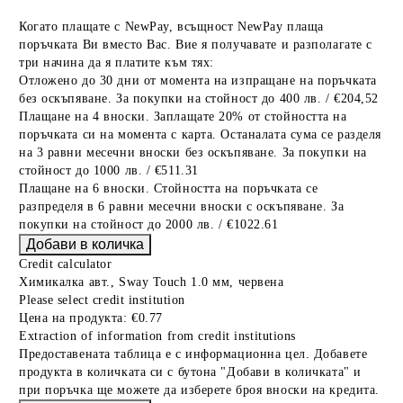
Когато плащате с NewPay, всъщност NewPay плаща
поръчката Ви вместо Вас. Вие я получавате и разполагате с
три начина да я платите към тях:
Отложено до 30 дни от момента на изпращане на поръчката
без оскъпяване. За покупки на стойност до 400 лв. / €204,52
Плащане на 4 вноски. Заплащате 20% от стойността на
поръчката си на момента с карта. Останалата сума се разделя
на 3 равни месечни вноски без оскъпяване. За покупки на
стойност до 1000 лв. / €511.31
Плащане на 6 вноски. Стойността на поръчката се
разпределя в 6 равни месечни вноски с оскъпяване. За
покупки на стойност до 2000 лв. / €1022.61
Credit calculator
Химикалка авт., Sway Touch 1.0 мм, червена
Please select credit institution
Цена на продукта:
€0.77
Extraction of information from credit institutions
Предоставената таблица е с информационна цел. Добавете
продукта в количката си с бутона "Добави в количката" и
при поръчка ще можете да изберете броя вноски на кредита.