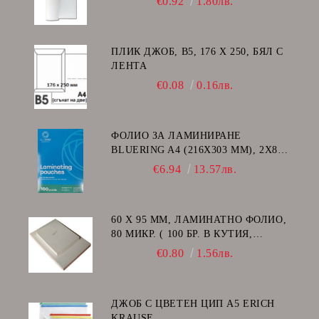
€0.92
1.80лв.
ПЛИК ДЖОБ, В5, 176 Х 250, БЯЛ С
ЛЕНТА
€0.08
0.16лв.
ФОЛИО ЗА ЛАМИНИРАНЕ
BLUERING A4 (216X303 MM), 2X80
МИКРОНА 100 БР.
€6.94
13.57лв.
60 Х 95 ММ, ЛАМИНАТНО ФОЛИО,
80 МИКР. ( 100 БР. В КУТИЯ,
ГЛАНЦ )
€0.80
1.56лв.
ДЖОБ С ЦВЕТЕН ЦИП A5 ERICH
KRAUSE