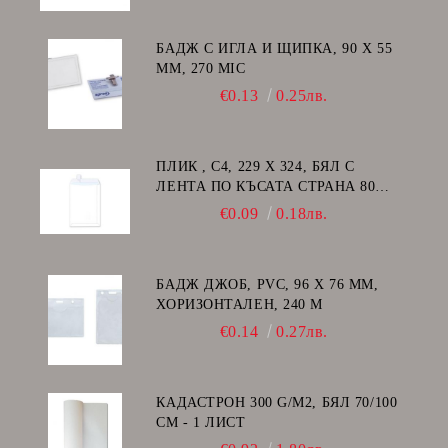
БАДЖ С ИГЛА И ЩИПКА, 90 Х 55
ММ, 270 MIC
€0.13
0.25лв.
ПЛИК , C4, 229 Х 324, БЯЛ С
ЛЕНТА ПО КЪСАТА СТРАНА 80
GSM
€0.09
0.18лв.
БАДЖ ДЖОБ, PVC, 96 Х 76 ММ,
ХОРИЗОНТАЛЕН, 240 Μ
€0.14
0.27лв.
КАДАСТРОН 300 G/M2, БЯЛ 70/100
СМ - 1 ЛИСТ