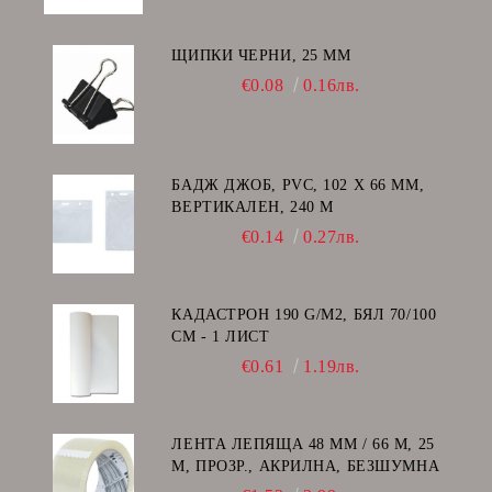
ЩИПКИ ЧЕРНИ, 25 ММ
€0.08
0.16лв.
БАДЖ ДЖОБ, PVC, 102 Х 66 ММ,
ВЕРТИКАЛЕН, 240 Μ
€0.14
0.27лв.
КАДАСТРОН 190 G/M2, БЯЛ 70/100
СМ - 1 ЛИСТ
€0.61
1.19лв.
ЛЕНТА ЛЕПЯЩА 48 ММ / 66 М, 25
Μ, ПРОЗР., АКРИЛНА, БЕЗШУМНА