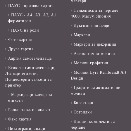
маркери
ПАУС - оризова хартия
Тънкописци за чертане
ПАУС - А4, А3, А2, А1
4600, Marvy, Япония
форматиран
Луксозни пишещи
ПАУС на роли
Маркери
Фото хартия
Маркери за декорация
Друга хартия
Автоматични моливи
Хартия самозалепваща
Моливи графитни
Етикети самозалепващи,
Моливи Lyra Rembrandt Art
Лепящи етикети,
Design
Полиестерни етикети за
принтер
Графити за автоматични
моливи
Маркиращи клещи за
етикети
Коректори
Ролки за касов апарат
Острилки
Факс хартия
Линии, комплекти за
чертане
Пиктограми, знаци