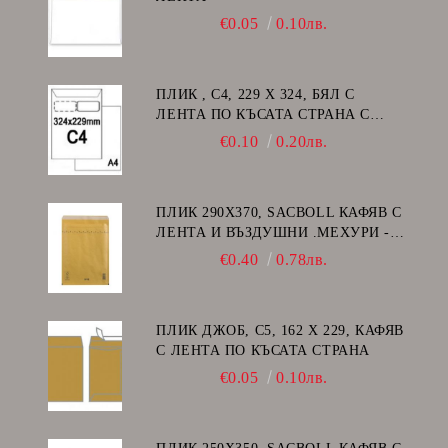
€0.05
0.10лв.
ПЛИК , C4, 229 Х 324, БЯЛ С
ЛЕНТА ПО КЪСАТА СТРАНА С
ДЕСЕН ПРОЗОРЕЦ
€0.10
0.20лв.
ПЛИК 290Х370, SACBOLL КАФЯВ С
ЛЕНТА И ВЪЗДУШНИ .МЕХУРИ -
H/18
€0.40
0.78лв.
ПЛИК ДЖОБ, C5, 162 Х 229, КАФЯВ
С ЛЕНТА ПО КЪСАТА СТРАНА
€0.05
0.10лв.