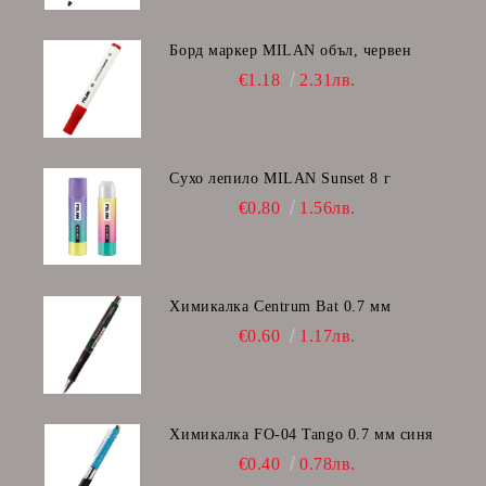
Борд маркер MILAN объл, червен
€1.18
2.31лв.
Сухо лепило MILAN Sunset 8 г
€0.80
1.56лв.
Химикалка Centrum Bat 0.7 мм
€0.60
1.17лв.
Химикалка FO-04 Tango 0.7 мм синя
€0.40
0.78лв.