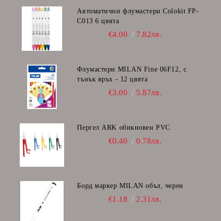
Автоматични флумастери Colokit FP-
C013 6 цвята
€4.00
7.82лв.
Флумастери MILAN Fine 06F12, с
тънък връх - 12 цвята
€3.00
5.87лв.
Пергел ARK обикновен PVC
€0.40
0.78лв.
Борд маркер MILAN объл, черен
€1.18
2.31лв.