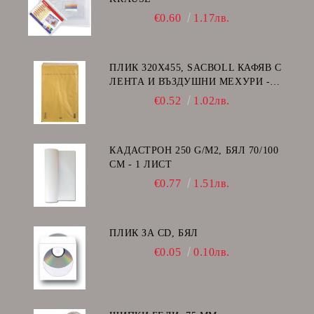
€0.60
1.17лв.
ПЛИК 320Х455, SACBOLL КАФЯВ С
ЛЕНТА И ВЪЗДУШНИ МЕХУРИ -
I/19
€0.52
1.02лв.
КАДАСТРОН 250 G/M2, БЯЛ 70/100
СМ - 1 ЛИСТ
€0.77
1.51лв.
ПЛИК ЗА CD, БЯЛ
€0.05
0.10лв.