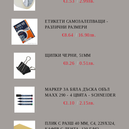
€1.53
2.99лв.
ЕТИКЕТИ САМОЗАЛЕПВАЩИ -
РАЗЛИЧНИ РАЗМЕРИ
€8.64
16.90лв.
ЩИПКИ ЧЕРНИ, 51ММ
€0.26
0.51лв.
МАРКЕР ЗА БЯЛА ДЪСКА ОБЪЛ
MAXX 290 - 4 ЦВЯТА - SCHNEIDER
€1.10
2.15лв.
ПЛИК С РАЗШ 40 MM, C4, 229Х324,