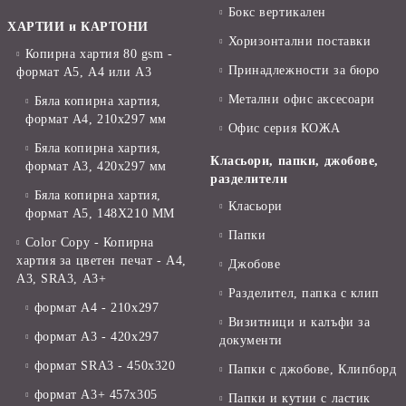
Бокс вертикален
ХАРТИИ и КАРТОНИ
Хоризонтални поставки
Копирна хартия 80 gsm -
Принадлежности за бюро
формат А5, А4 или А3
Метални офис аксесоари
Бяла копирна хартия,
формат А4, 210x297 мм
Офис серия КОЖА
Бяла копирна хартия,
Класьори, папки, джобове,
формат А3, 420x297 мм
разделители
Бяла копирна хартия,
Класьори
формат А5, 148X210 ММ
Папки
Color Copy - Копирна
хартия за цветен печат - А4,
Джобове
А3, SRA3, А3+
Разделител, папка с клип
формат А4 - 210x297
Визитници и калъфи за
формат А3 - 420x297
документи
формат SRA3 - 450x320
Папки с джобове, Клипборд
формат А3+ 457x305
Папки и кутии с ластик