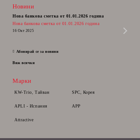
Новини
Нова банкова сметка от 01.01.2026 година
Пост
Нова банкова сметка от 01.01.2026 година
Радв
приб
16 Окт 2025
да п
28 Фе
Абонирай се за новини
Виж всички
Марки
KW-Trio, Тайван
SPC, Корея
APLI - Испания
APP
Attractive