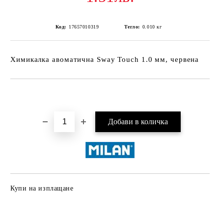
Код:
17657010319
Тегло:
0.010
кг
Химикалка авоматична Sway Touch 1.0 мм, червена
Добави в желани
Купи на изплащане