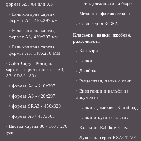
Принадлежности за бюро
формат А5, А4 или А3
Метални офис аксесоари
Бяла копирна хартия,
формат А4, 210x297 мм
Офис серия КОЖА
Бяла копирна хартия,
Класьори, папки, джобове,
формат А3, 420x297 мм
разделители
Бяла копирна хартия,
Класьори
формат А5, 148X210 ММ
Папки
Color Copy - Копирна
хартия за цветен печат - А4,
Джобове
А3, SRA3, А3+
Разделител, папка с клип
формат А4 - 210x297
Визитници и калъфи за
формат А3 - 420x297
документи
формат SRA3 - 450x320
Папки с джобове, Клипборд
формат А3+ 457x305
Папки и кутии с ластик
Цветна хартия 80 / 160 / 270
Колекция Rainbow Class
gsm
Луксозна серия EXACTIVE