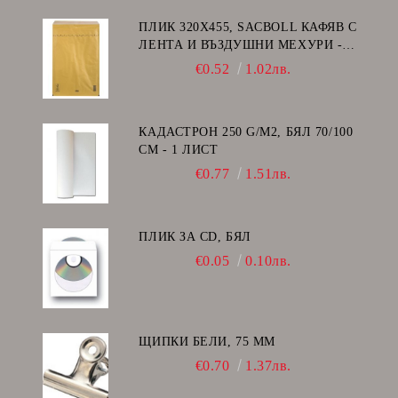
ПЛИК 320Х455, SACBOLL КАФЯВ С
ЛЕНТА И ВЪЗДУШНИ МЕХУРИ -
I/19
€0.52
1.02лв.
КАДАСТРОН 250 G/M2, БЯЛ 70/100
СМ - 1 ЛИСТ
€0.77
1.51лв.
ПЛИК ЗА CD, БЯЛ
€0.05
0.10лв.
ЩИПКИ БЕЛИ, 75 ММ
€0.70
1.37лв.