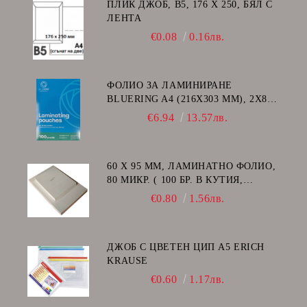
ПЛИК ДЖОБ, В5, 176 Х 250, БЯЛ С
ЛЕНТА
€0.08
0.16лв.
ФОЛИО ЗА ЛАМИНИРАНЕ
BLUERING A4 (216X303 MM), 2X80
МИКРОНА 100 БР.
€6.94
13.57лв.
60 Х 95 ММ, ЛАМИНАТНО ФОЛИО,
80 МИКР. ( 100 БР. В КУТИЯ,
ГЛАНЦ )
€0.80
1.56лв.
ДЖОБ С ЦВЕТЕН ЦИП A5 ERICH
KRAUSE
€0.60
1.17лв.