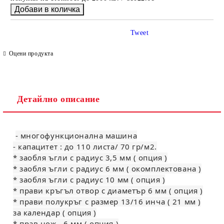
Tweet
Оцени продукта
Детайлно описание
- многофункционална машина
- капацитет : до 110 листа/ 70 гр/м2.
* заобля ъгли с радиус 3,5 мм ( опция )
* заобля ъгли с радиус 6 мм ( окомплектована )
* заобля ъгли с радиус 10 мм ( опция )
* прави кръгъл отвор с диаметър 6 мм ( опция )
* прави полукръг с размер 13/16 инча ( 21 мм )
за календар ( опция )
* прав нож - 6 мм ( опция )