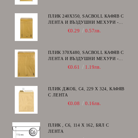
ПЛИК 240Х350, SACBOLL КАФЯВ С
ЛЕНТА И ВЪЗДУШНИ МЕХУРИ -
F/16
€0.29
0.57лв.
ПЛИК 370Х480, SACBOLL КАФЯВ С
ЛЕНТА И ВЪЗДУШНИ МЕХУРИ -
K/20
€0.61
1.19лв.
ПЛИК ДЖОБ, C4, 229 Х 324, КАФЯВ
С ЛЕНТА
€0.08
0.16лв.
ПЛИК , C6, 114 Х 162, БЯЛ С
ЛЕНТА