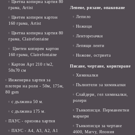
Цветна копирна хартия 80
грама, Artist
Лепене, рязане, опаковане
Лепило
Цветен копирен картон
160 грама, Artist
Ножици
Цветна копирна хартия 80
Ленторезачки
грама, Clairefontaine
Лепящи ленти
Цветен копирен картон
160 грама, Clairefontaine
Ножове, остриета
Картон Арт 210 г/м2,
Писане, чертане, коригиране
50х70 см
Химикалки
Инженерна хартия за
Пълнители за химикалки
плотери на роли - 50м, 175м,
80 gsm
Слайдери, гел химикалки,
ролери
с дължина 50 м.
Тънкописци. Перманентни
с дължина 175 м.
маркери
ПАУС - оризова хартия
Тънкописци за чертане
ПАУС - А4, А3, А2, А1
4600, Marvy, Япония