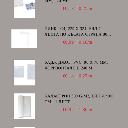
ММ, 270 MIC
€0.13
0.25лв.
ПЛИК , C4, 229 Х 324, БЯЛ С
ЛЕНТА ПО КЪСАТА СТРАНА 80
GSM
€0.09
0.18лв.
БАДЖ ДЖОБ, PVC, 96 Х 76 ММ,
ХОРИЗОНТАЛЕН, 240 Μ
€0.14
0.27лв.
КАДАСТРОН 300 G/M2, БЯЛ 70/100
СМ - 1 ЛИСТ
€0.92
1.80лв.