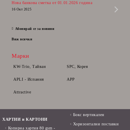
Нова банкова сметка от 01.01.2026 година
Радв
приб
16 Окт 2025
да п
28 Фе
Абонирай се за новини
Виж всички
Марки
KW-Trio, Тайван
SPC, Корея
APLI - Испания
APP
Attractive
Бокс вертикален
ХАРТИИ и КАРТОНИ
Хоризонтални поставки
Копирна хартия 80 gsm -