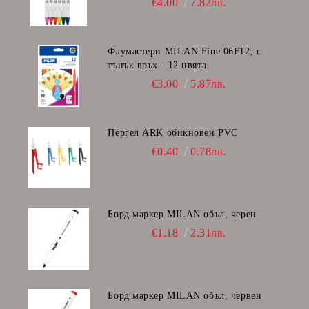
€4.00
7.82лв.
Флумастери MILAN Fine 06F12, с
тънък връх - 12 цвята
€3.00
5.87лв.
Пергел ARK обикновен PVC
€0.40
0.78лв.
Борд маркер MILAN объл, черен
€1.18
2.31лв.
Борд маркер MILAN объл, червен