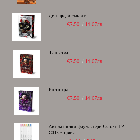
Ден преди смъртта
€7.50
14.67лв.
Фантазма
€7.50
14.67лв.
Енчантра
€7.50
14.67лв.
Автоматични флумастери Colokit FP-
C013 6 цвята