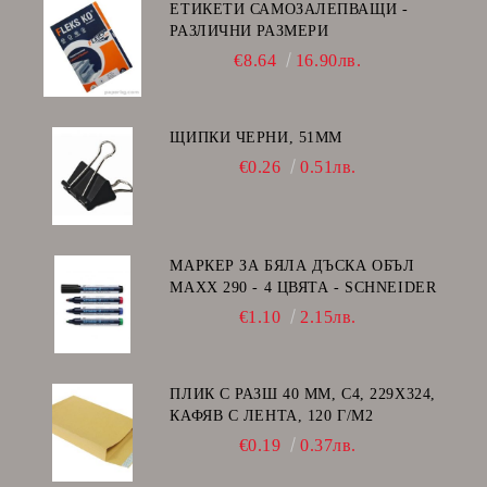
ЕТИКЕТИ САМОЗАЛЕПВАЩИ -
РАЗЛИЧНИ РАЗМЕРИ
€8.64
16.90лв.
ЩИПКИ ЧЕРНИ, 51ММ
€0.26
0.51лв.
МАРКЕР ЗА БЯЛА ДЪСКА ОБЪЛ
MAXX 290 - 4 ЦВЯТА - SCHNEIDER
€1.10
2.15лв.
ПЛИК С РАЗШ 40 MM, C4, 229Х324,
КАФЯВ С ЛЕНТА, 120 Г/М2
€0.19
0.37лв.