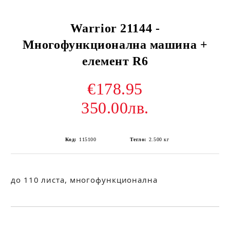
Warrior 21144 -
Многофункционална машина +
елемент R6
€178.95
350.00лв.
Код:
115100
Тегло:
2.500
кг
до 110 листа, многофункционална
Добави в желани