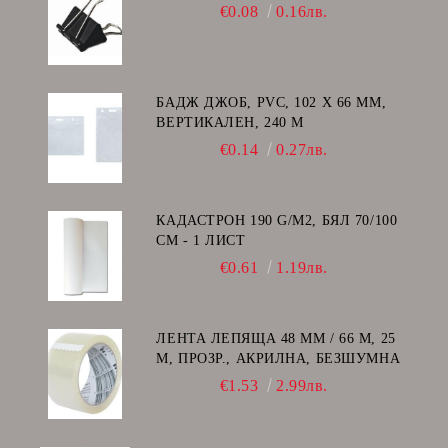
€0.08
0.16лв.
БАДЖ ДЖОБ, PVC, 102 Х 66 ММ,
ВЕРТИКАЛЕН, 240 Μ
€0.14
0.27лв.
КАДАСТРОН 190 G/M2, БЯЛ 70/100
СМ - 1 ЛИСТ
€0.61
1.19лв.
ЛЕНТА ЛЕПЯЩА 48 ММ / 66 М, 25
Μ, ПРОЗР., АКРИЛНА, БЕЗШУМНА
€1.53
2.99лв.