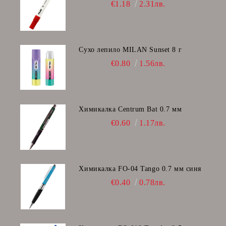
€1.18
2.31лв.
Сухо лепило MILAN Sunset 8 г
€0.80
1.56лв.
Химикалка Centrum Bat 0.7 мм
€0.60
1.17лв.
Химикалка FO-04 Tango 0.7 мм синя
€0.40
0.78лв.