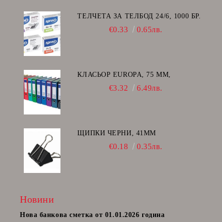
ТЕЛЧЕТА ЗА ТЕЛБОД 24/6, 1000 БР.
€0.33
0.65лв.
КЛАСЬОР EUROPA, 75 ММ,
€3.32
6.49лв.
ЩИПКИ ЧЕРНИ, 41ММ
€0.18
0.35лв.
Новини
Нова банкова сметка от 01.01.2026 година
Пост