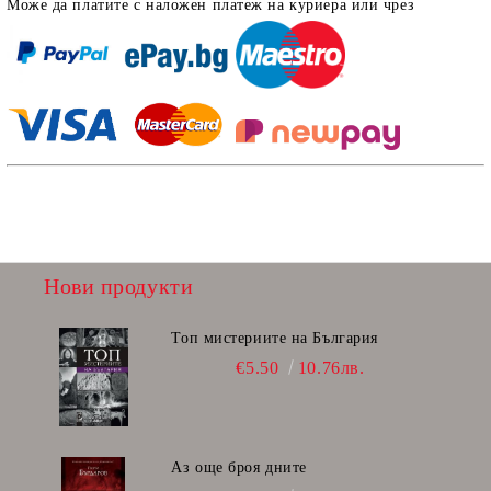
Може да платите с наложен платеж на куриера или чрез
Нови продукти
Топ мистериите на България
€5.50
10.76лв.
Аз още броя дните