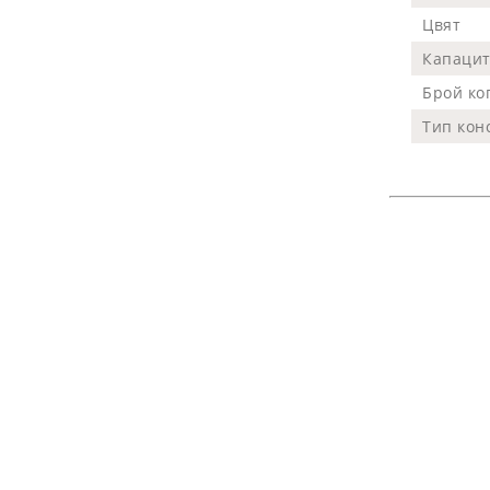
Цвят
Несесери
Капацит
Чанти за допълнителна училищна
дейност
Брой ко
Тип кон
Дъски, флипчарт
Faber-Castell