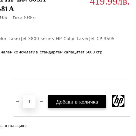
419.99лв.
581A
581A
Тегло:
0.300
кг
lor LaserJet 3800 series HP Color LaserJet CP 3505
нален консуматив, стандартен капацитет 6000 стр.
Добави в желани
на изплащане