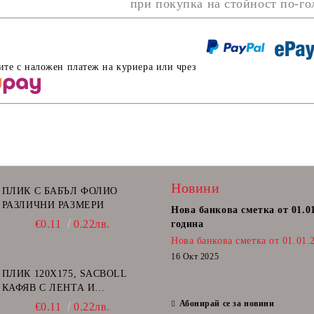
при покупка на стойност по-г
ите с наложен платеж на куриера или чрез
Новини
ПЛИК С БАБЪЛ ФОЛИО
РАЗЛИЧНИ РАЗМЕРИ
Нова банкова сметка от 01.0
€0.11
0.22лв.
година
Нова банкова сметка от 01.01.
16 Окт 2025
ПЛИК 120Х175, SACBOLL
КАФЯВ С ЛЕНТА И
ВЪЗДУШНИ МЕХУРИ - А/11
Абонирай се за новини
€0.11
0.22лв.