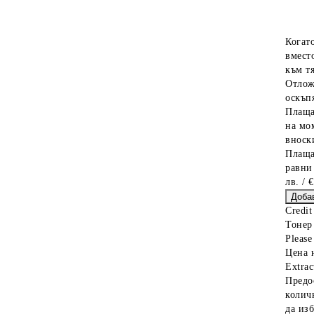
Когат
вместо
към тя
Отлож
оскъпя
Плаща
на мо
вноски
Плаща
равни
лв. / 
Credit
Тонер
Please 
Цена 
Extrac
Предо
колич
да из