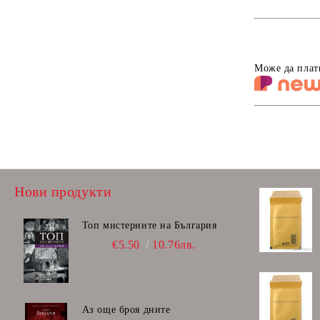
Може да плат
Нови продукти
Топ мистериите на България
€5.50
10.76лв.
Аз още броя дните