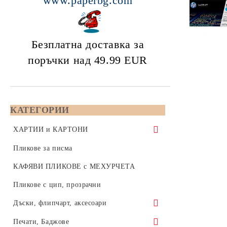
www.paperbg.com
Безплатна доставка за
поръчки над 49.99
EUR
КАТЕГОРИИ
ХАРТИИ и КАРТОНИ
Копирна хартия 80 gsm - формат А5,
Пликове за писма
А4 или А3
КАФЯВИ ПЛИКОВЕ с МЕХУРЧЕТА
Бяла копирна хартия, формат А4,
Color Copy - Копирна хартия за
Пликове с цип, прозрачни
210x297 мм
цветен печат - А4, А3, SRA3, А3+
Дъски, флипчарт, аксесоари
Бяла копирна хартия, формат А3,
формат А4 - 210x297
Цветна хартия 80 / 160 / 270 gsm
420x297 мм
Коркови дъски
Печати, Баджове
формат А3 - 420x297
Цветна копирна хартия 80 грама,
Инженерна хартия за плотери на