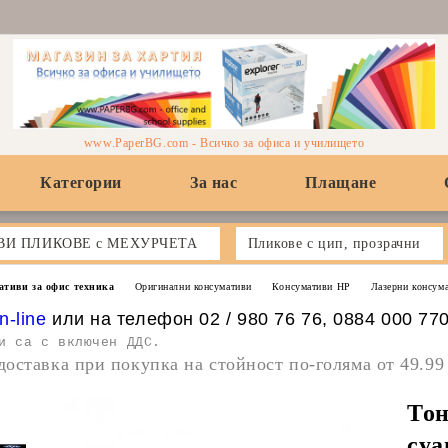
www.PaperBG.com - Всичко за офиса и училището
Категории
За нас
Плащане
ВИ ПЛИКОВЕ с МЕХУРЧЕТА
Пликове с цип, прозрачни
ативи за офис техника
Оригинални консумативи
Консумативи HP
Лазерни консум
n-line
или на телефон 02 / 980 76 76, 0884 000 77
и са с включен ДДС.
доставка при покупка на стойност по-голяма от 49.99
Тон
cya