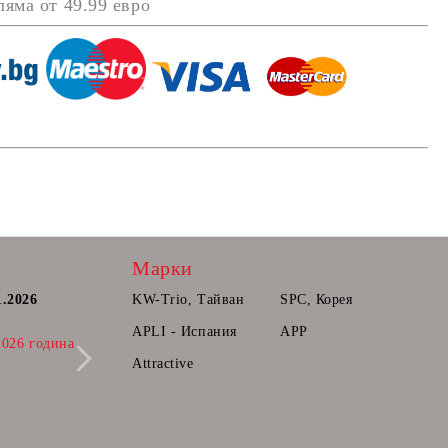
оляма от
49.99 евро
Марки
1.2026
Постоянна количка.
KW-Trio, Тайван
SPC, Корея
Радваме се да Ви съобщим, че вече може
APLI - Испания
APP
2026 година
да прибавяте продукти в количката ви,
които ще може да поръчате в бъдещ
Attractive
момент.
28 Фев 2025