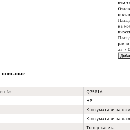
към тя
Отлож
оскъпя
Плаща
на мо
вноски
Плаща
равни
лв. / 
 описание
жен №
Q7581A
HP
Консумативи за офи
Консумативи за ла
Тонер касета