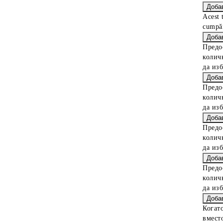
Acest 
cumpăr
Предо
колич
да из
Предо
колич
да из
Предо
колич
да из
Предо
колич
да из
Когат
вместо