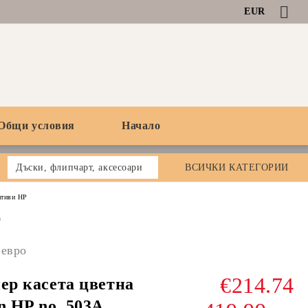
EUR
Общи условия
Начало
Дъски, флипчарт, аксесоари
ВСИЧКИ КАТЕГОРИИ
ативи HP
0
 евро
€214.74
ер касета цветна
n HP no. 503A