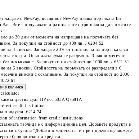
о плащате с NewPay, всъщност NewPay плаща поръчката Ви
 Вас. Вие я получавате и разполагате с три начина да я платите
х:
ено до 30 дни от момента на изпращане на поръчката без
ване. За покупки на стойност до 400 лв. / €204,52
не на 4 вноски. Заплащате 20% от стойността на поръчката си
мента с карта. Останалата сума се разделя на 3 равни месечни
 без оскъпяване. За покупки на стойност до 1000 лв. / €511.31
не на 6 вноски. Стойността на поръчката се разпределя в 6
 месечни вноски с оскъпяване. За покупки на стойност до 2000
€1022.61
 calculator
 касета цветна cyan HP no. 503A Q7581A
select credit institution
на продукта:
€214.74
tion of information from credit institutions
ставената таблица е с информационна цел. Добавете продукта в
ката си с бутона "Добави в количката" и при поръчка ще можете
берете броя вноски на кредита.