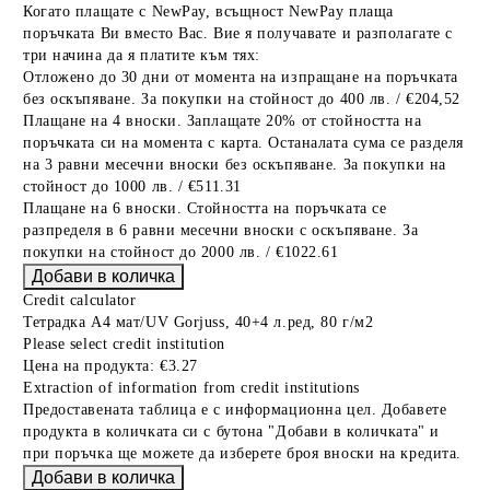
Когато плащате с NewPay, всъщност NewPay плаща
поръчката Ви вместо Вас. Вие я получавате и разполагате с
три начина да я платите към тях:
Отложено до 30 дни от момента на изпращане на поръчката
без оскъпяване. За покупки на стойност до 400 лв. / €204,52
Плащане на 4 вноски. Заплащате 20% от стойността на
поръчката си на момента с карта. Останалата сума се разделя
на 3 равни месечни вноски без оскъпяване. За покупки на
стойност до 1000 лв. / €511.31
Плащане на 6 вноски. Стойността на поръчката се
разпределя в 6 равни месечни вноски с оскъпяване. За
покупки на стойност до 2000 лв. / €1022.61
Credit calculator
Тетрадка А4 мат/UV Gorjuss, 40+4 л.ред, 80 г/м2
Please select credit institution
Цена на продукта:
€3.27
Extraction of information from credit institutions
Предоставената таблица е с информационна цел. Добавете
продукта в количката си с бутона "Добави в количката" и
при поръчка ще можете да изберете броя вноски на кредита.