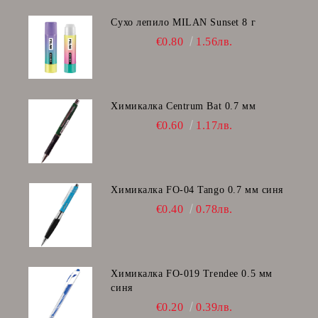
Сухо лепило MILAN Sunset 8 г
€0.80
1.56лв.
Химикалка Centrum Bat 0.7 мм
€0.60
1.17лв.
Химикалка FO-04 Tango 0.7 мм синя
€0.40
0.78лв.
Химикалка FO-019 Trendee 0.5 мм
синя
€0.20
0.39лв.