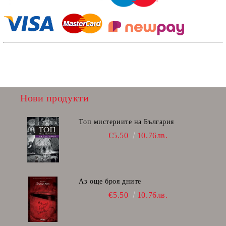
Нови продукти
Топ мистериите на България
€5.50
10.76лв.
Аз още броя дните
€5.50
10.76лв.