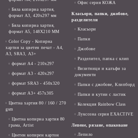
Офис серия КОЖА
Бяла копирна хартия,
Класьори, папки, джобове,
формат А3, 420x297 мм
разделители
Бяла копирна хартия,
Класьори
формат А5, 148X210 ММ
Папки
Color Copy - Копирна
хартия за цветен печат - А4,
Джобове
А3, SRA3, А3+
Разделител, папка с клип
формат А4 - 210x297
Визитници и калъфи за
формат А3 - 420x297
документи
формат SRA3 - 450x320
Папки с джобове, Клипборд
формат А3+ 457x305
Папки и кутии с ластик
Цветна хартия 80 / 160 / 270
Колекция Rainbow Class
gsm
Луксозна серия EXACTIVE
Цветна копирна хартия 80
грама, Artist
Лепене, рязане, опаковане
Лепило
Цветен копирен картон