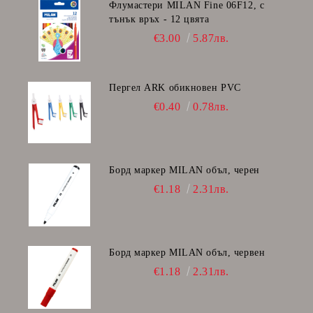
Флумастери MILAN Fine 06F12, с
тънък връх - 12 цвята
€3.00
5.87лв.
Пергел ARK обикновен PVC
€0.40
0.78лв.
Борд маркер MILAN объл, черен
€1.18
2.31лв.
Борд маркер MILAN объл, червен
€1.18
2.31лв.