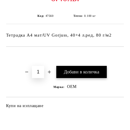
Код:
47560
Тегло:
0.100
кг
Тетрадка А4 мат/UV Gorjuss, 40+4 л.ред, 80 г/м2
Добави в желани
OEM
Марка:
Купи на изплащане