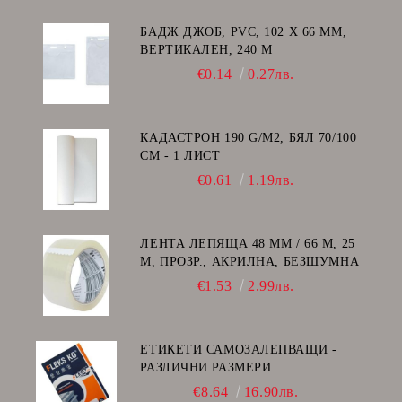
БАДЖ ДЖОБ, PVC, 102 Х 66 ММ,
ВЕРТИКАЛЕН, 240 Μ
€0.14
0.27лв.
КАДАСТРОН 190 G/M2, БЯЛ 70/100
СМ - 1 ЛИСТ
€0.61
1.19лв.
ЛЕНТА ЛЕПЯЩА 48 ММ / 66 М, 25
Μ, ПРОЗР., АКРИЛНА, БЕЗШУМНА
€1.53
2.99лв.
ЕТИКЕТИ САМОЗАЛЕПВАЩИ -
РАЗЛИЧНИ РАЗМЕРИ
€8.64
16.90лв.