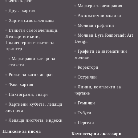
Фото хартия
Маркери за декорация
Друга хартия
Автоматични моливи
Хартия самозалепваща
Моливи графитни
Етикети самозалепващи,
Моливи Lyra Rembrandt Art
Лепящи етикети,
Design
Полиестерни етикети за
принтер
Графити за автоматични
моливи
Маркиращи клещи за
етикети
Коректори
Ролки за касов апарат
Острилки
Факс хартия
Линии, комплекти за
чертане
Пиктограми, знаци
Гумички
Хартиени кубчета, лепящи
листчета
Тубуси
Лепящи листчета, индекси
Пергели
Пликове за писма
Компютърни аксесоари