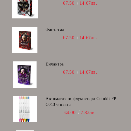
€7.50
14.67лв.
Фантазма
€7.50
14.67лв.
Енчантра
€7.50
14.67лв.
Автоматични флумастери Colokit FP-
C013 6 цвята
€4.00
7.82лв.