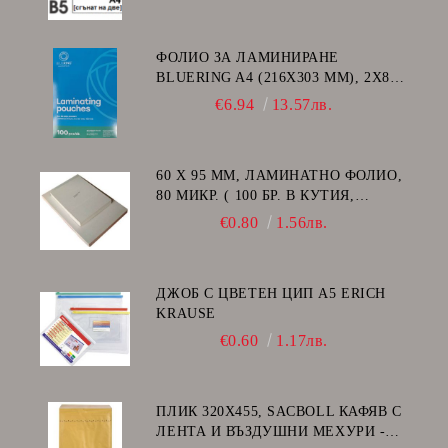
ФОЛИО ЗА ЛАМИНИРАНЕ
BLUERING A4 (216X303 MM), 2X80
МИКРОНА 100 БР.
€6.94
13.57лв.
60 Х 95 ММ, ЛАМИНАТНО ФОЛИО,
80 МИКР. ( 100 БР. В КУТИЯ,
ГЛАНЦ )
€0.80
1.56лв.
ДЖОБ С ЦВЕТЕН ЦИП A5 ERICH
KRAUSE
€0.60
1.17лв.
ПЛИК 320Х455, SACBOLL КАФЯВ С
ЛЕНТА И ВЪЗДУШНИ МЕХУРИ -