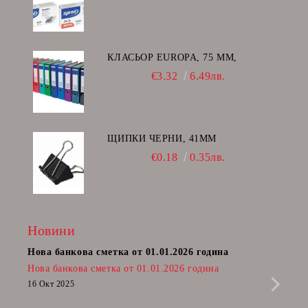
КЛАСЬОР EUROPA, 75 ММ,
€3.32
6.49лв.
ЩИПКИ ЧЕРНИ, 41ММ
€0.18
0.35лв.
Новини
Нова банкова сметка от 01.01.2026 година
Пост
Нова банкова сметка от 01.01.2026 година
Радв
приб
16 Окт 2025
да п