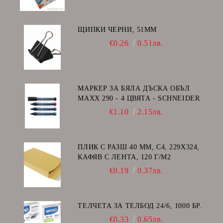
ЩИПКИ ЧЕРНИ, 51ММ
€0.26
0.51лв.
МАРКЕР ЗА БЯЛА ДЪСКА ОБЪЛ
MAXX 290 - 4 ЦВЯТА - SCHNEIDER
€1.10
2.15лв.
ПЛИК С РАЗШ 40 MM, C4, 229Х324,
КАФЯВ С ЛЕНТА, 120 Г/М2
€0.19
0.37лв.
ТЕЛЧЕТА ЗА ТЕЛБОД 24/6, 1000 БР.
€0.33
0.65лв.