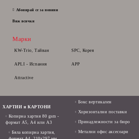
28 Фе
Абонирай се за новини
Виж всички
Марки
KW-Trio, Тайван
SPC, Корея
APLI - Испания
APP
Attractive
Бокс вертикален
ХАРТИИ и КАРТОНИ
Хоризонтални поставки
Копирна хартия 80 gsm -
Принадлежности за бюро
формат А5, А4 или А3
Метални офис аксесоари
Бяла копирна хартия,
формат А4, 210x297 мм