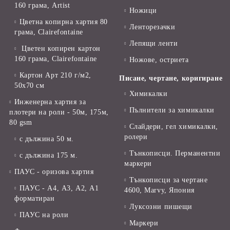
160 грама, Artist
Ножици
Цветна копирна хартия 80
Ленторезачки
грама, Clairefontaine
Лепящи ленти
Цветен копирен картон
160 грама, Clairefontaine
Ножове, остриета
Картон Арт 210 г/м2,
Писане, чертане, коригиране
50х70 см
Химикалки
Инженерна хартия за
Пълнители за химикалки
плотери на роли - 50м, 175м,
80 gsm
Слайдери, гел химикалки,
ролери
с дължина 50 м.
Тънкописци. Перманентни
с дължина 175 м.
маркери
ПАУС - оризова хартия
Тънкописци за чертане
ПАУС - А4, А3, А2, А1
4600, Marvy, Япония
форматиран
Луксозни пишещи
ПАУС на роли
Маркери