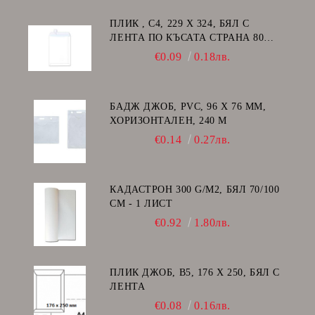
ПЛИК , C4, 229 Х 324, БЯЛ С
ЛЕНТА ПО КЪСАТА СТРАНА 80
GSM
€0.09
0.18лв.
БАДЖ ДЖОБ, PVC, 96 Х 76 ММ,
ХОРИЗОНТАЛЕН, 240 Μ
€0.14
0.27лв.
КАДАСТРОН 300 G/M2, БЯЛ 70/100
СМ - 1 ЛИСТ
€0.92
1.80лв.
ПЛИК ДЖОБ, В5, 176 Х 250, БЯЛ С
ЛЕНТА
€0.08
0.16лв.