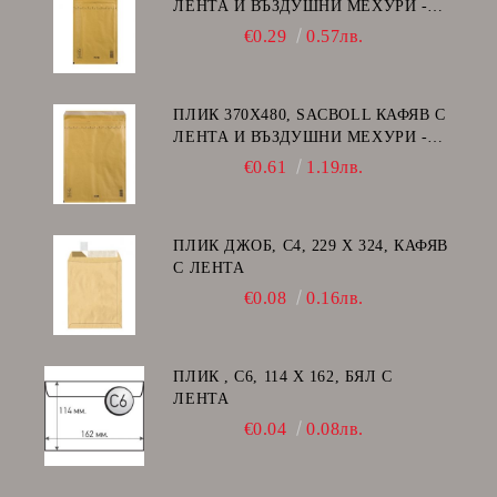
ЛЕНТА И ВЪЗДУШНИ МЕХУРИ -
F/16
€0.29
0.57лв.
ПЛИК 370Х480, SACBOLL КАФЯВ С
ЛЕНТА И ВЪЗДУШНИ МЕХУРИ -
K/20
€0.61
1.19лв.
ПЛИК ДЖОБ, C4, 229 Х 324, КАФЯВ
С ЛЕНТА
€0.08
0.16лв.
ПЛИК , C6, 114 Х 162, БЯЛ С
ЛЕНТА
€0.04
0.08лв.