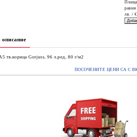
Плаща
равни
лв. / 
 описание
А5 тв.корица Gorjuss, 96 л.ред, 80 г/м2
ПОСОЧЕНИТЕ ЦЕНИ СА С В