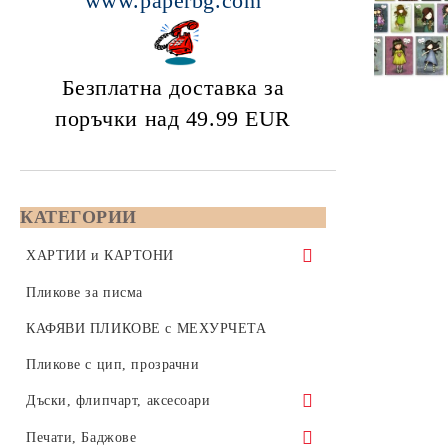
www.paperbg.com
Безплатна доставка за
поръчки над 49.99
EUR
КАТЕГОРИИ
ХАРТИИ и КАРТОНИ
Копирна хартия 80 gsm - формат А5,
Пликове за писма
А4 или А3
КАФЯВИ ПЛИКОВЕ с МЕХУРЧЕТА
Бяла копирна хартия, формат А4,
Color Copy - Копирна хартия за
Пликове с цип, прозрачни
210x297 мм
цветен печат - А4, А3, SRA3, А3+
Дъски, флипчарт, аксесоари
Бяла копирна хартия, формат А3,
формат А4 - 210x297
Цветна хартия 80 / 160 / 270 gsm
420x297 мм
Коркови дъски
Печати, Баджове
формат А3 - 420x297
Цветна копирна хартия 80 грама,
Инженерна хартия за плотери на