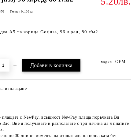
5.20лв.
570
Тегло:
0.100
кг
дка А5 тв.корица Gorjuss, 96 л.ред, 80 г/м2
Добави в желани
OEM
Марка:
на изплащане
о плащате с NewPay, всъщност NewPay плаща поръчката Ви
 Вас. Вие я получавате и разполагате с три начина да я платите
х:
ено до 30 дни от момента на изпращане на поръчката без