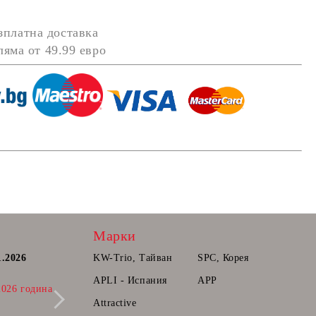
зплатна доставка
оляма от
49.99 евро
Марки
1.2026
Постоянна количка.
KW-Trio, Тайван
SPC, Корея
Радваме се да Ви съобщим, че вече може
APLI - Испания
APP
2026 година
да прибавяте продукти в количката ви,
които ще може да поръчате в бъдещ
Attractive