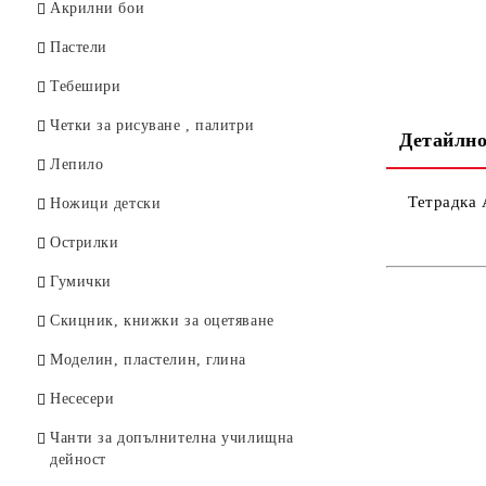
Тубуси
Акрилни бои
Пергели
Пастели
Тебешири
Четки за рисуване , палитри
Детайлно
Лепило
Тетрадка 
Ножици детски
Острилки
Гумички
Скицник, книжки за оцетяване
Моделин, пластелин, глина
Несесери
Чанти за допълнителна училищна
дейност