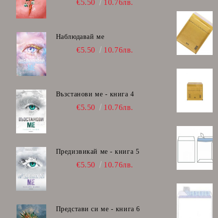
€5.50
10.76лв.
Наблюдавай ме
€5.50
10.76лв.
Възстанови ме - книга 4
€5.50
10.76лв.
Предизвикай ме - книга 5
€5.50
10.76лв.
Представи си ме - книга 6