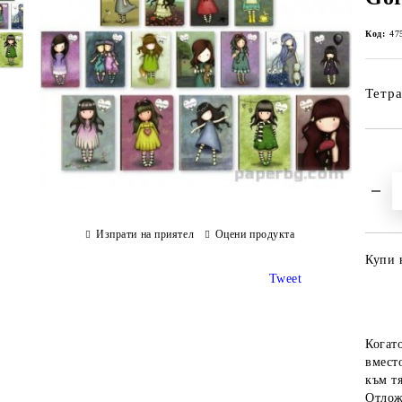
Код:
47
Тетра
Изпрати на приятел
Оцени продукта
Купи 
Tweet
Когат
вместо
към тя
Отлож