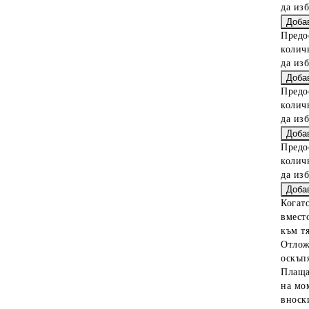
да из
Предо
колич
да из
Предо
колич
да из
Предо
колич
да из
Когат
вместо
към тя
Отлож
оскъпя
Плаща
на мо
вноски