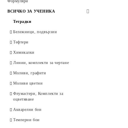
Тънкописци за чертане 4600, Marvy,
Лазерни консумативи HP
Формуляри
Други
Япония
Колекция Rainbow Class
ВСИЧКО ЗА УЧЕНИКА
Луксозни пишещи
Луксозна серия EXACTIVE
Тетрадки
Маркери
Бележници, подвързии
Маркери за декорация
Тефтери
Автоматични моливи
Химикалки
Моливи графитни
Линии, комплекти за чертане
Моливи Lyra Rembrandt Art Design
Моливи, графити
Графити за автоматични моливи
Моливи цветни
Коректори
Флумастери, Комплекти за
Острилки
оцветяване
Линии, комплекти за чертане
Акварелни бои
Гумички
Темперни бои