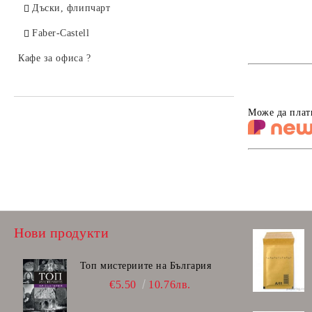
Дъски, флипчарт
Faber-Castell
Кафе за офиса ?
Може да плат
Нови продукти
Топ мистериите на България
€5.50
10.76лв.