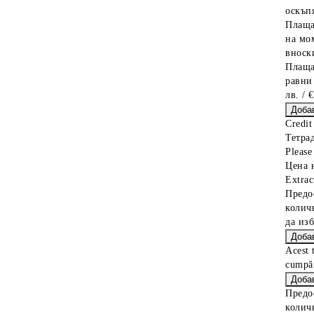
оскъпя
Плаща
на мо
вноски
Плаща
равни
лв. / 
Credit
Тетрад
Please 
Цена 
Extrac
Предо
колич
да из
Acest 
cumpăr
Предо
колич