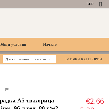
EUR
Общи условия
Начало
Дъски, флипчарт, аксесоари
ВСИЧКИ КАТЕГОРИИ
0
 евро
€2.66
радка А5 тв.корица
juss, 96 л.ред, 80 г/м2