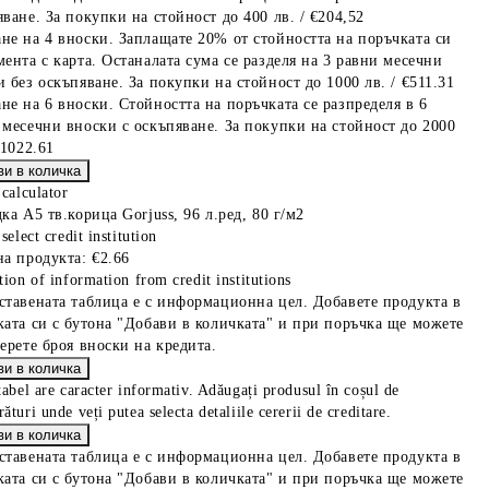
ване. За покупки на стойност до 400 лв. / €204,52
не на 4 вноски. Заплащате 20% от стойността на поръчката си
мента с карта. Останалата сума се разделя на 3 равни месечни
 без оскъпяване. За покупки на стойност до 1000 лв. / €511.31
не на 6 вноски. Стойността на поръчката се разпределя в 6
 месечни вноски с оскъпяване. За покупки на стойност до 2000
€1022.61
 calculator
ка А5 тв.корица Gorjuss, 96 л.ред, 80 г/м2
select credit institution
на продукта:
€2.66
tion of information from credit institutions
ставената таблица е с информационна цел. Добавете продукта в
ката си с бутона "Добави в количката" и при поръчка ще можете
берете броя вноски на кредита.
tabel are caracter informativ. Adăugați produsul în coșul de
ături unde veți putea selecta detaliile cererii de creditare.
ставената таблица е с информационна цел. Добавете продукта в
ката си с бутона "Добави в количката" и при поръчка ще можете