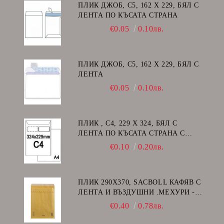
ПЛИК ДЖОБ, C5, 162 Х 229, БЯЛ С
ЛЕНТА ПО КЪСАТА СТРАНА
€0.05
0.10лв.
ПЛИК ДЖОБ, C5, 162 Х 229, БЯЛ С
ЛЕНТА
€0.05
0.10лв.
ПЛИК , C4, 229 Х 324, БЯЛ С
ЛЕНТА ПО КЪСАТА СТРАНА С
ДЕСЕН ПРОЗОРЕЦ
€0.10
0.20лв.
ПЛИК 290Х370, SACBOLL КАФЯВ С
ЛЕНТА И ВЪЗДУШНИ .МЕХУРИ -
H/18
€0.40
0.78лв.