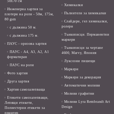
50х70 см
Химикалки
Инженерна хартия за
Пълнители за химикалки
плотери на роли - 50м, 175м,
80 gsm
Слайдери, гел химикалки,
ролери
с дължина 50 м.
Тънкописци. Перманентни
с дължина 175 м.
маркери
ПАУС - оризова хартия
Тънкописци за чертане
ПАУС - А4, А3, А2, А1
4600, Marvy, Япония
форматиран
Луксозни пишещи
ПАУС на роли
Маркери
Фото хартия
Маркери за декорация
Друга хартия
Автоматични моливи
Хартия самозалепваща
Моливи графитни
Етикети самозалепващи,
Моливи Lyra Rembrandt Art
Лепящи етикети,
Design
Полиестерни етикети за
принтер