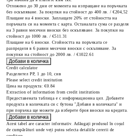
Отложено до 30 дни от момента на изпращане на поръчката
без оскъпяване. За покупки на стойност до 400 лв. / €204,52
Плащане на 4 вноски. Заплащате 20% от стойността на
поръчката си на момента с карта. Останалата сума се разделя
на 3 равни месечни вноски без оскъпяване. За покупки на
стойност до 1000 лв. / €511.31
Плащане на 6 вноски. Стойността на поръчката се
разпределя в 6 равни месечни вноски с оскъпяване. За
покупки на стойност до 2000 лв. / €1022.61
Credit calculator
Разделител РР, 1 до 10, сив
Please select credit institution
Цена на продукта:
€0.84
Extraction of information from credit institutions
Предоставената таблица е с информационна цел. Добавете
продукта в количката си с бутона "Добави в количката" и
при поръчка ще можете да изберете броя вноски на кредита.
Acest tabel are caracter informativ. Adăugați produsul în coșul
de cumpărături unde veți putea selecta detaliile cererii de
creditare.