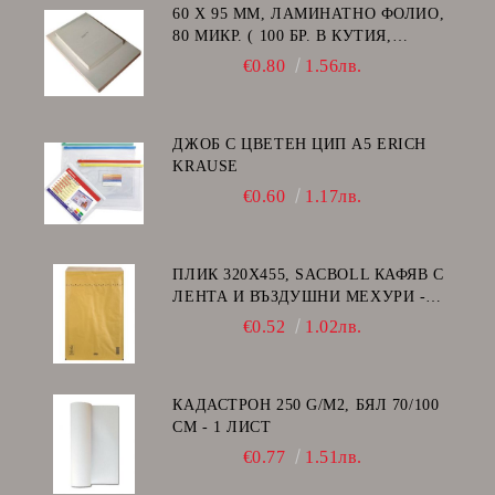
60 Х 95 ММ, ЛАМИНАТНО ФОЛИО,
80 МИКР. ( 100 БР. В КУТИЯ,
ГЛАНЦ )
€0.80
1.56лв.
ДЖОБ С ЦВЕТЕН ЦИП A5 ERICH
KRAUSE
€0.60
1.17лв.
ПЛИК 320Х455, SACBOLL КАФЯВ С
ЛЕНТА И ВЪЗДУШНИ МЕХУРИ -
I/19
€0.52
1.02лв.
КАДАСТРОН 250 G/M2, БЯЛ 70/100
СМ - 1 ЛИСТ
€0.77
1.51лв.