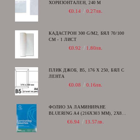
ХОРИЗОНТАЛЕН, 240 Μ
€0.14
0.27лв.
КАДАСТРОН 300 G/M2, БЯЛ 70/100
СМ - 1 ЛИСТ
€0.92
1.80лв.
ПЛИК ДЖОБ, В5, 176 Х 250, БЯЛ С
ЛЕНТА
€0.08
0.16лв.
ФОЛИО ЗА ЛАМИНИРАНЕ
BLUERING A4 (216X303 MM), 2X80
МИКРОНА 100 БР.
€6.94
13.57лв.