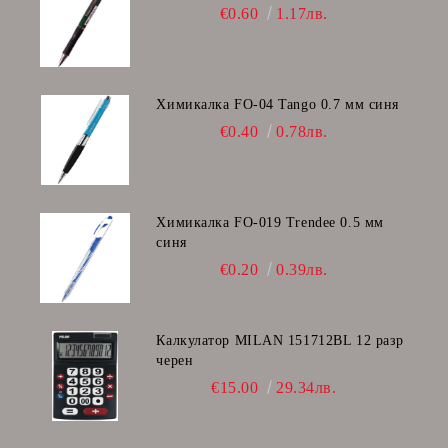
€0.60
1.17лв.
Химикалка FO-04 Tango 0.7 мм синя
€0.40
0.78лв.
Химикалка FO-019 Trendee 0.5 мм
синя
€0.20
0.39лв.
Калкулатор MILAN 151712BL 12 разр
черен
€15.00
29.34лв.