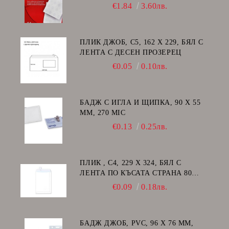
€1.84
3.60лв.
ПЛИК ДЖОБ, C5, 162 Х 229, БЯЛ С
ЛЕНТА С ДЕСЕН ПРОЗЕРЕЦ
€0.05
0.10лв.
БАДЖ С ИГЛА И ЩИПКА, 90 Х 55
ММ, 270 MIC
€0.13
0.25лв.
ПЛИК , C4, 229 Х 324, БЯЛ С
ЛЕНТА ПО КЪСАТА СТРАНА 80
GSM
€0.09
0.18лв.
БАДЖ ДЖОБ, PVC, 96 Х 76 ММ,