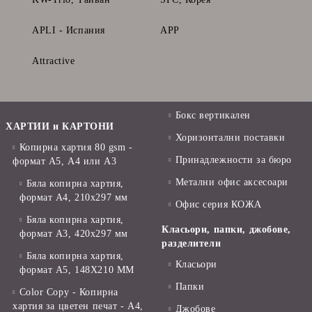
APLI - Испания
APP
Attractive
Бокс вертикален
ХАРТИИ и КАРТОНИ
Хоризонтални поставки
Копирна хартия 80 gsm -
Принадлежности за бюро
формат А5, А4 или А3
Метални офис аксесоари
Бяла копирна хартия,
формат А4, 210x297 мм
Офис серия КОЖА
Бяла копирна хартия,
Класьори, папки, джобове,
формат А3, 420x297 мм
разделители
Бяла копирна хартия,
Класьори
формат А5, 148X210 ММ
Папки
Color Copy - Копирна
хартия за цветен печат - А4,
Джобове