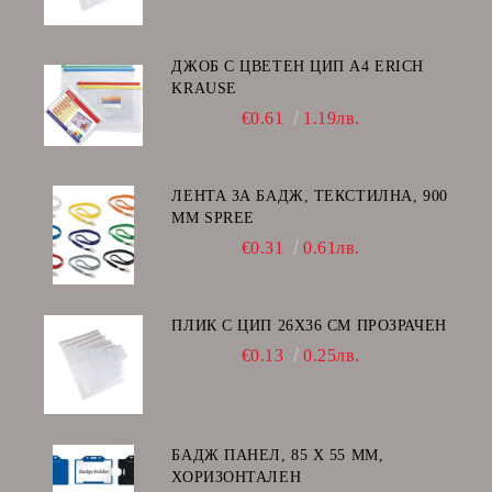
ДЖОБ С ЦВЕТЕН ЦИП А4 ERICH
KRAUSE
€0.61
1.19лв.
ЛЕНТА ЗА БАДЖ, ТЕКСТИЛНА, 900
ММ SPREE
€0.31
0.61лв.
ПЛИК С ЦИП 26X36 CM ПРОЗРАЧЕН
€0.13
0.25лв.
БАДЖ ПАНЕЛ, 85 Х 55 ММ,
ХОРИЗОНТАЛЕН