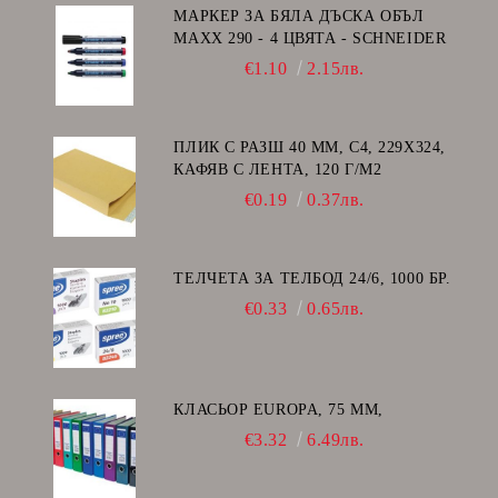
МАРКЕР ЗА БЯЛА ДЪСКА ОБЪЛ
MAXX 290 - 4 ЦВЯТА - SCHNEIDER
€1.10
2.15лв.
ПЛИК С РАЗШ 40 MM, C4, 229Х324,
КАФЯВ С ЛЕНТА, 120 Г/М2
€0.19
0.37лв.
ТЕЛЧЕТА ЗА ТЕЛБОД 24/6, 1000 БР.
€0.33
0.65лв.
КЛАСЬОР EUROPA, 75 ММ,
€3.32
6.49лв.