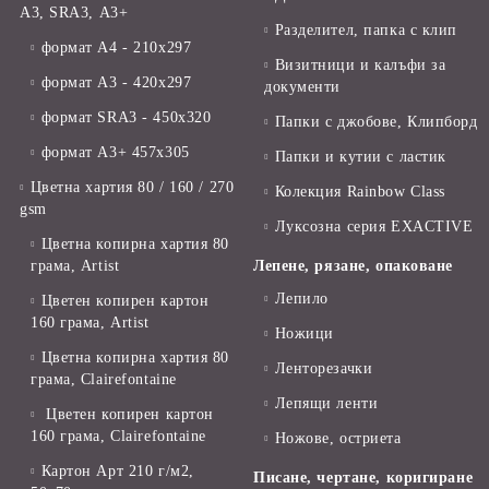
А3, SRA3, А3+
Разделител, папка с клип
формат А4 - 210x297
Визитници и калъфи за
формат А3 - 420x297
документи
формат SRA3 - 450x320
Папки с джобове, Клипборд
формат А3+ 457x305
Папки и кутии с ластик
Цветна хартия 80 / 160 / 270
Колекция Rainbow Class
gsm
Луксозна серия EXACTIVE
Цветна копирна хартия 80
грама, Artist
Лепене, рязане, опаковане
Лепило
Цветен копирен картон
160 грама, Artist
Ножици
Цветна копирна хартия 80
Ленторезачки
грама, Clairefontaine
Лепящи ленти
Цветен копирен картон
160 грама, Clairefontaine
Ножове, остриета
Картон Арт 210 г/м2,
Писане, чертане, коригиране