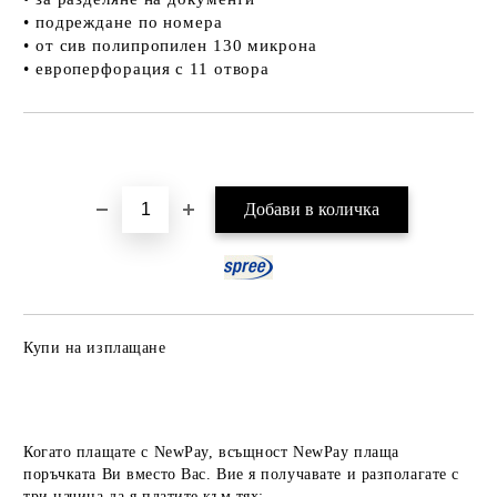
• подреждане по номера
• от сив полипропилен 130 микрона
• европерфорация с 11 отвора
Добави в желани
Купи на изплащане
Когато плащате с NewPay, всъщност NewPay плаща
поръчката Ви вместо Вас. Вие я получавате и разполагате с
три начина да я платите към тях: