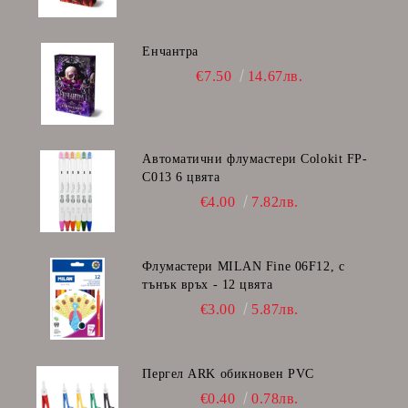
Енчантра
€7.50
14.67лв.
Автоматични флумастери Colokit FP-
C013 6 цвята
€4.00
7.82лв.
Флумастери MILAN Fine 06F12, с
тънък връх - 12 цвята
€3.00
5.87лв.
Пергел ARK обикновен PVC
€0.40
0.78лв.