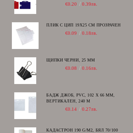
€0.20
0.39лв.
ПЛИК С ЦИП 19X25 CM ПРОЗРАЧЕН
€0.09
0.18лв.
ЩИПКИ ЧЕРНИ, 25 ММ
€0.08
0.16лв.
БАДЖ ДЖОБ, PVC, 102 Х 66 ММ,
ВЕРТИКАЛЕН, 240 Μ
€0.14
0.27лв.
КАДАСТРОН 190 G/M2, БЯЛ 70/100