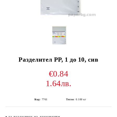
Разделител РР, 1 до 10, сив
€0.84
1.64лв.
Код:
7761
Тегло:
0.100
кг
• за разделяне на документи