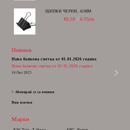
ЩИПКИ ЧЕРНИ, 41ММ
€0.18
0.35лв.
Новини
Нова банкова сметка от 01.01.2026 година
Пост
Нова банкова сметка от 01.01.2026 година
Радв
приб
16 Окт 2025
да п
28 Фе
Абонирай се за новини
Виж всички
Марки
KW-Trio, Тайван
SPC, Корея