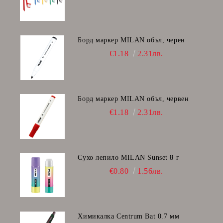
Борд маркер MILAN объл, черен
€1.18
2.31лв.
Борд маркер MILAN объл, червен
€1.18
2.31лв.
Сухо лепило MILAN Sunset 8 г
€0.80
1.56лв.
Химикалка Centrum Bat 0.7 мм