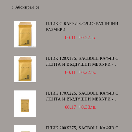
Абонирай се
ПЛИК С БАБЪЛ ФОЛИО РАЗЛИЧНИ
РАЗМЕРИ
€0.11
0.22лв.
ПЛИК 120Х175, SACBOLL КАФЯВ С
ЛЕНТА И ВЪЗДУШНИ МЕХУРИ -
А/11
€0.11
0.22лв.
ПЛИК 170Х225, SACBOLL КАФЯВ С
ЛЕНТА И ВЪЗДУШНИ МЕХУРИ -
C/13
€0.17
0.33лв.
ПЛИК 200Х275, SACBOLL КАФЯВ С