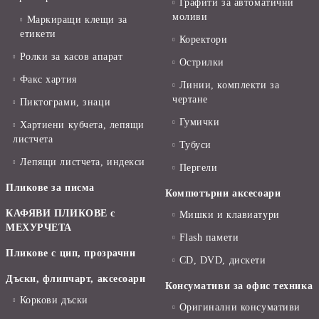
Графити за автоматични
моливи
Маркиращи клещи за
етикети
Коректори
Ролки за касов апарат
Острилки
Факс хартия
Линии, комплекти за
чертане
Пиктограми, знаци
Гумички
Хартиени кубчета, лепящи
листчета
Тубуси
Лепящи листчета, индекси
Пергели
Пликове за писма
Компютърни аксесоари
КАФЯВИ ПЛИКОВЕ с
Мишки и клавиатури
МЕХУРЧЕТА
Flash памети
Пликове с цип, прозрачни
CD, DVD, дискети
Дъски, флипчарт, аксесоари
Консумативи за офис техника
Коркови дъски
Оригинални консумативи