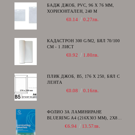
БАДЖ ДЖОБ, PVC, 96 Х 76 ММ,
ХОРИЗОНТАЛЕН, 240 Μ
€0.14
0.27лв.
КАДАСТРОН 300 G/M2, БЯЛ 70/100
СМ - 1 ЛИСТ
€0.92
1.80лв.
ПЛИК ДЖОБ, В5, 176 Х 250, БЯЛ С
ЛЕНТА
€0.08
0.16лв.
ФОЛИО ЗА ЛАМИНИРАНЕ
BLUERING A4 (216X303 MM), 2X80
МИКРОНА 100 БР.
€6.94
13.57лв.