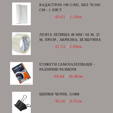
КАДАСТРОН 190 G/M2, БЯЛ 70/100
СМ - 1 ЛИСТ
€0.61
1.19лв.
ЛЕНТА ЛЕПЯЩА 48 ММ / 66 М, 25
Μ, ПРОЗР., АКРИЛНА, БЕЗШУМНА
€1.53
2.99лв.
ЕТИКЕТИ САМОЗАЛЕПВАЩИ -
РАЗЛИЧНИ РАЗМЕРИ
€8.64
16.90лв.
ЩИПКИ ЧЕРНИ, 51ММ
€0.26
0.51лв.