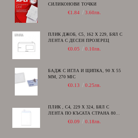
СИЛИКОНОВИ ТОЧКИ
€1.84
3.60лв.
ПЛИК ДЖОБ, C5, 162 Х 229, БЯЛ С
ЛЕНТА С ДЕСЕН ПРОЗЕРЕЦ
€0.05
0.10лв.
БАДЖ С ИГЛА И ЩИПКА, 90 Х 55
ММ, 270 MIC
€0.13
0.25лв.
ПЛИК , C4, 229 Х 324, БЯЛ С
ЛЕНТА ПО КЪСАТА СТРАНА 80
GSM
€0.09
0.18лв.