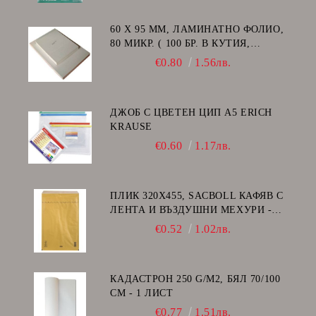
60 Х 95 ММ, ЛАМИНАТНО ФОЛИО,
80 МИКР. ( 100 БР. В КУТИЯ,
ГЛАНЦ )
€0.80
1.56лв.
ДЖОБ С ЦВЕТЕН ЦИП A5 ERICH
KRAUSE
€0.60
1.17лв.
ПЛИК 320Х455, SACBOLL КАФЯВ С
ЛЕНТА И ВЪЗДУШНИ МЕХУРИ -
I/19
€0.52
1.02лв.
КАДАСТРОН 250 G/M2, БЯЛ 70/100
СМ - 1 ЛИСТ
€0.77
1.51лв.