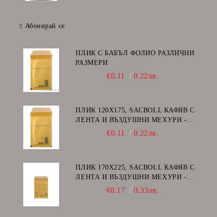
Абонирай се
ПЛИК С БАБЪЛ ФОЛИО РАЗЛИЧНИ
РАЗМЕРИ
€0.11
0.22лв.
ПЛИК 120Х175, SACBOLL КАФЯВ С
ЛЕНТА И ВЪЗДУШНИ МЕХУРИ -
А/11
€0.11
0.22лв.
ПЛИК 170Х225, SACBOLL КАФЯВ С
ЛЕНТА И ВЪЗДУШНИ МЕХУРИ -
C/13
€0.17
0.33лв.