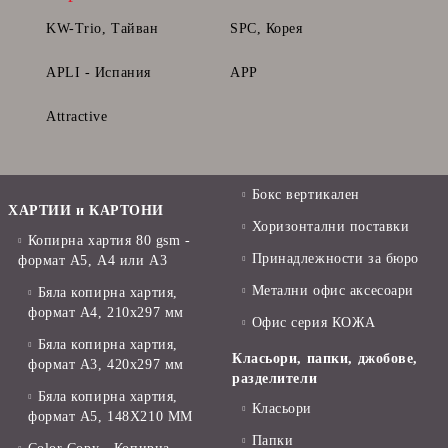
KW-Trio, Тайван
SPC, Корея
APLI - Испания
APP
Attractive
Бокс вертикален
ХАРТИИ и КАРТОНИ
Хоризонтални поставки
Копирна хартия 80 gsm -
Принадлежности за бюро
формат А5, А4 или А3
Метални офис аксесоари
Бяла копирна хартия,
формат А4, 210x297 мм
Офис серия КОЖА
Бяла копирна хартия,
Класьори, папки, джобове,
формат А3, 420x297 мм
разделители
Бяла копирна хартия,
Класьори
формат А5, 148X210 ММ
Папки