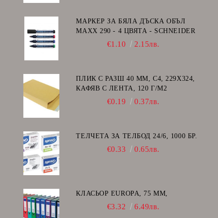
МАРКЕР ЗА БЯЛА ДЪСКА ОБЪЛ
MAXX 290 - 4 ЦВЯТА - SCHNEIDER
€1.10
2.15лв.
ПЛИК С РАЗШ 40 MM, C4, 229Х324,
КАФЯВ С ЛЕНТА, 120 Г/М2
€0.19
0.37лв.
ТЕЛЧЕТА ЗА ТЕЛБОД 24/6, 1000 БР.
€0.33
0.65лв.
КЛАСЬОР EUROPA, 75 ММ,
€3.32
6.49лв.