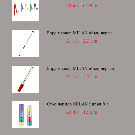
€0.40
0.78лв.
Борд маркер MILAN объл, черен
€1.18
2.31лв.
Борд маркер MILAN объл, червен
€1.18
2.31лв.
Сухо лепило MILAN Sunset 8 г
€0.80
1.56лв.