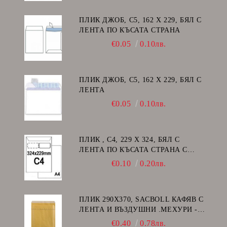
ПЛИК ДЖОБ, C5, 162 Х 229, БЯЛ С
ЛЕНТА ПО КЪСАТА СТРАНА
€0.05
0.10лв.
ПЛИК ДЖОБ, C5, 162 Х 229, БЯЛ С
ЛЕНТА
€0.05
0.10лв.
ПЛИК , C4, 229 Х 324, БЯЛ С
ЛЕНТА ПО КЪСАТА СТРАНА С
ДЕСЕН ПРОЗОРЕЦ
€0.10
0.20лв.
ПЛИК 290Х370, SACBOLL КАФЯВ С
ЛЕНТА И ВЪЗДУШНИ .МЕХУРИ -
H/18
€0.40
0.78лв.