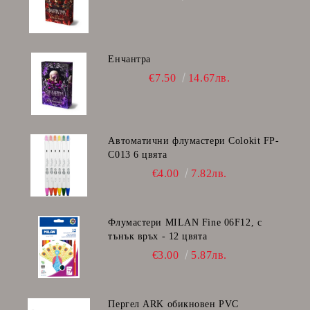
Енчантра
€7.50
14.67лв.
Автоматични флумастери Colokit FP-
C013 6 цвята
€4.00
7.82лв.
Флумастери MILAN Fine 06F12, с
тънък връх - 12 цвята
€3.00
5.87лв.
Пергел ARK обикновен PVC