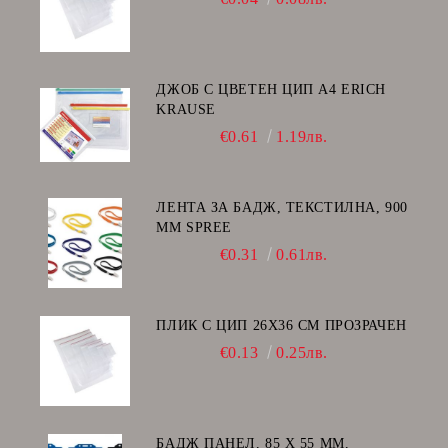
ДЖОБ С ЦВЕТЕН ЦИП А4 ERICH
KRAUSE
€0.61
1.19лв.
ЛЕНТА ЗА БАДЖ, ТЕКСТИЛНА, 900
ММ SPREE
€0.31
0.61лв.
ПЛИК С ЦИП 26X36 CM ПРОЗРАЧЕН
€0.13
0.25лв.
БАДЖ ПАНЕЛ, 85 Х 55 ММ,