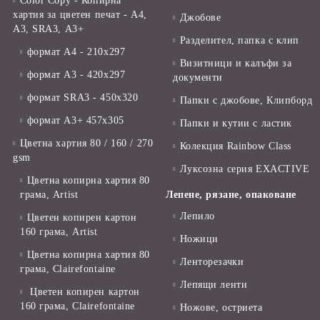
Color Copy - Копирна
хартия за цветен печат - А4,
Джобове
А3, SRA3, А3+
Разделител, папка с клип
формат А4 - 210x297
Визитници и калъфи за
формат А3 - 420x297
документи
формат SRA3 - 450x320
Папки с джобове, Клипборд
формат А3+ 457x305
Папки и кутии с ластик
Цветна хартия 80 / 160 / 270
Колекция Rainbow Class
gsm
Луксозна серия EXACTIVE
Цветна копирна хартия 80
грама, Artist
Лепене, рязане, опаковане
Лепило
Цветен копирен картон
160 грама, Artist
Ножици
Цветна копирна хартия 80
Ленторезачки
грама, Clairefontaine
Лепящи ленти
Цветен копирен картон
160 грама, Clairefontaine
Ножове, остриета