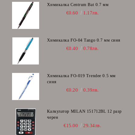
Химикалка Centrum Bat 0.7 мм
€0.60
1.17лв.
Химикалка FO-04 Tango 0.7 мм синя
€0.40
0.78лв.
Химикалка FO-019 Trendee 0.5 мм
синя
€0.20
0.39лв.
Калкулатор MILAN 151712BL 12 разр
черен
€15.00
29.34лв.