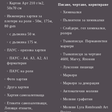
Картон Арт 210 г/м2,
Писане, чертане, коригиране
50х70 см
Химикалки
Инженерна хартия за
Пълнители за химикалки
плотери на роли - 50м, 175м,
80 gsm
Слайдери, гел химикалки,
ролери
с дължина 50 м.
Тънкописци. Перманентни
с дължина 175 м.
маркери
ПАУС - оризова хартия
Тънкописци за чертане
ПАУС - А4, А3, А2, А1
4600, Marvy, Япония
форматиран
Луксозни пишещи
ПАУС на роли
Маркери
Фото хартия
Маркери за декорация
Друга хартия
Автоматични моливи
Хартия самозалепваща
Моливи графитни
Етикети самозалепващи,
Моливи Lyra Rembrandt Art
Лепящи етикети,