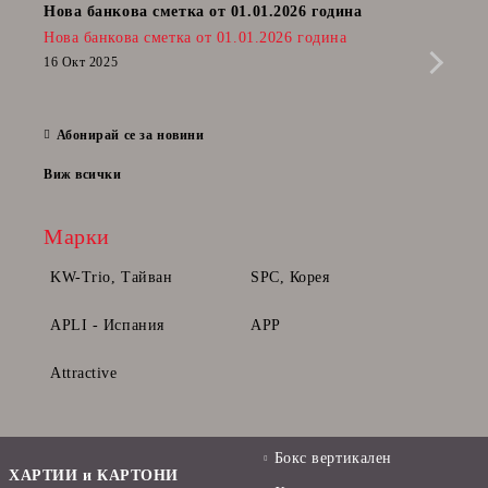
Нова банкова сметка от 01.01.2026 година
Пост
Нова банкова сметка от 01.01.2026 година
Радв
приб
16 Окт 2025
да п
28 Фе
Абонирай се за новини
Виж всички
Марки
KW-Trio, Тайван
SPC, Корея
APLI - Испания
APP
Attractive
Бокс вертикален
ХАРТИИ и КАРТОНИ