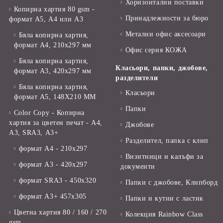
Хоризонтални поставки
Копирна хартия 80 gsm -
Принадлежности за бюро
формат А5, А4 или А3
Метални офис аксесоари
Бяла копирна хартия,
формат А4, 210x297 мм
Офис серия КОЖА
Бяла копирна хартия,
Класьори, папки, джобове,
формат А3, 420x297 мм
разделители
Бяла копирна хартия,
Класьори
формат А5, 148X210 ММ
Папки
Color Copy - Копирна
хартия за цветен печат - А4,
Джобове
А3, SRA3, А3+
Разделител, папка с клип
формат А4 - 210x297
Визитници и калъфи за
формат А3 - 420x297
документи
формат SRA3 - 450x320
Папки с джобове, Клипборд
формат А3+ 457x305
Папки и кутии с ластик
Цветна хартия 80 / 160 / 270
Колекция Rainbow Class
gsm