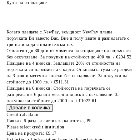
Купи на изплащане
Когато плащате с NewPay, всъщност NewPay плаща
поръчката Ви вместо Вас. Вие я получавате и разполагате с
три начина да я платите към тях:
Отложено до 30 дни от момента на изпращане на поръчката
без оскъпяване. За покупки на стойност до 400 лв. / €204,52
Плащане на 4 вноски. Заплащате 20% от стойността на
поръчката си на момента с карта. Останалата сума се разделя
на 3 равни месечни вноски без оскъпяване. За покупки на
стойност до 1000 лв. / €511.31
Плащане на 6 вноски. Стойността на поръчката се
разпределя в 6 равни месечни вноски с оскъпяване. За
покупки на стойност до 2000 лв. / €1022.61
Credit calculator
Папка с 6 разд. и ластик за картотека, РР
Please select credit institution
Цена на продукта:
€9.17
Extraction of information from credit institutions