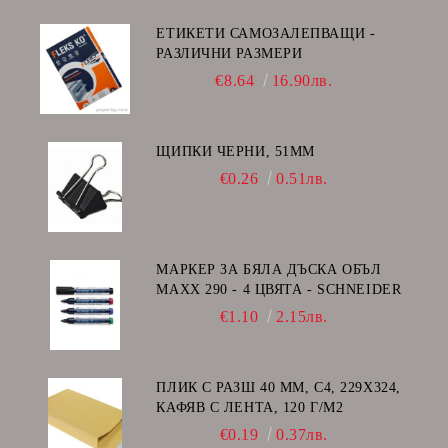
ЕТИКЕТИ САМОЗАЛЕПВАЩИ -
РАЗЛИЧНИ РАЗМЕРИ
€8.64
16.90лв.
ЩИПКИ ЧЕРНИ, 51ММ
€0.26
0.51лв.
МАРКЕР ЗА БЯЛА ДЪСКА ОБЪЛ
MAXX 290 - 4 ЦВЯТА - SCHNEIDER
€1.10
2.15лв.
ПЛИК С РАЗШ 40 MM, C4, 229Х324,
КАФЯВ С ЛЕНТА, 120 Г/М2
€0.19
0.37лв.