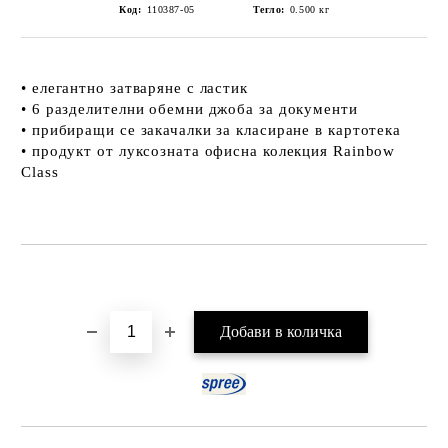
Код:
110387-05
Тегло:
0.500
кг
• елегантно затваряне с ластик
• 6 разделителни обемни джоба за документи
• прибиращи се закачалки за класиране в картотека
• продукт от луксозната офисна колекция Rainbow
Class
Добави в желани