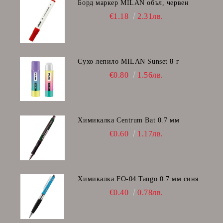
Борд маркер MILAN объл, червен
€1.18
2.31лв.
Сухо лепило MILAN Sunset 8 г
€0.80
1.56лв.
Химикалка Centrum Bat 0.7 мм
€0.60
1.17лв.
Химикалка FO-04 Tango 0.7 мм синя
€0.40
0.78лв.