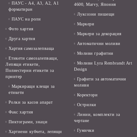
ПАУС - А4, А3, А2, А1
4600, Marvy, Япония
форматиран
Луксозни пишещи
ПАУС на роли
Маркери
Фото хартия
Маркери за декорация
Друга хартия
Автоматични моливи
Хартия самозалепваща
Моливи графитни
Етикети самозалепващи,
Моливи Lyra Rembrandt Art
Лепящи етикети,
Design
Полиестерни етикети за
принтер
Графити за автоматични
моливи
Маркиращи клещи за
етикети
Коректори
Ролки за касов апарат
Острилки
Факс хартия
Линии, комплекти за
чертане
Пиктограми, знаци
Гумички
Хартиени кубчета, лепящи