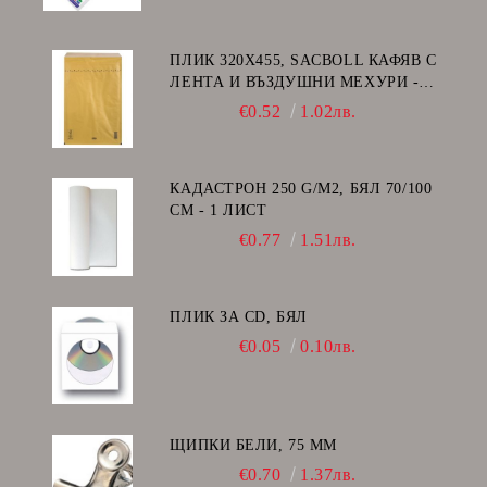
ПЛИК 320Х455, SACBOLL КАФЯВ С
ЛЕНТА И ВЪЗДУШНИ МЕХУРИ -
I/19
€0.52
1.02лв.
КАДАСТРОН 250 G/M2, БЯЛ 70/100
СМ - 1 ЛИСТ
€0.77
1.51лв.
ПЛИК ЗА CD, БЯЛ
€0.05
0.10лв.
ЩИПКИ БЕЛИ, 75 ММ
€0.70
1.37лв.