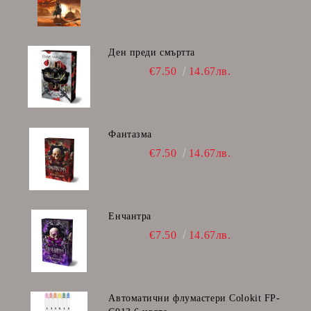
Ден преди смъртта
€7.50
14.67лв.
Фантазма
€7.50
14.67лв.
Енчантра
€7.50
14.67лв.
Автоматични флумастери Colokit FP-