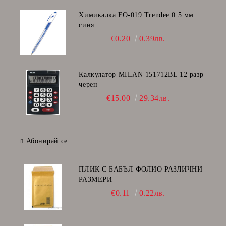
Химикалка FO-019 Trendee 0.5 мм
синя
€0.20
0.39лв.
Калкулатор MILAN 151712BL 12 разр
черен
€15.00
29.34лв.
Абонирай се
ПЛИК С БАБЪЛ ФОЛИО РАЗЛИЧНИ
РАЗМЕРИ
€0.11
0.22лв.