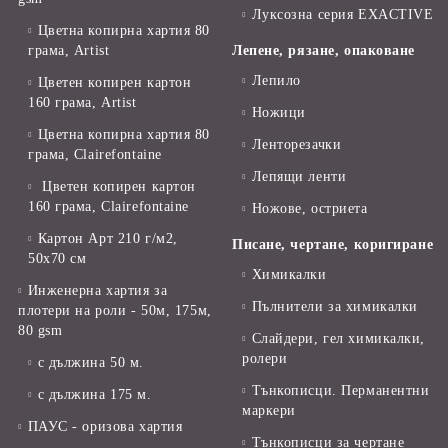
Луксозна серия EXACTIVE
Цветна копирна хартия 80
грама, Artist
Лепене, рязане, опаковане
Лепило
Цветен копирен картон
160 грама, Artist
Ножици
Цветна копирна хартия 80
Ленторезачки
грама, Clairefontaine
Лепящи ленти
Цветен копирен картон
160 грама, Clairefontaine
Ножове, остриета
Картон Арт 210 г/м2,
Писане, чертане, коригиране
50х70 см
Химикалки
Инженерна хартия за
Пълнители за химикалки
плотери на роли - 50м, 175м,
80 gsm
Слайдери, гел химикалки,
ролери
с дължина 50 м.
Тънкописци. Перманентни
с дължина 175 м.
маркери
ПАУС - оризова хартия
Тънкописци за чертане