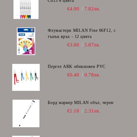
C013 6 цвята
€4.00
7.82лв.
Флумастери MILAN Fine 06F12, с
тънък връх - 12 цвята
€3.00
5.87лв.
Пергел ARK обикновен PVC
€0.40
0.78лв.
Борд маркер MILAN объл, черен
€1.18
2.31лв.