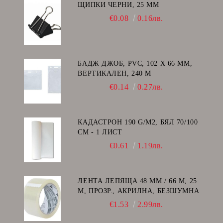
ЩИПКИ ЧЕРНИ, 25 ММ
€0.08
0.16лв.
БАДЖ ДЖОБ, PVC, 102 Х 66 ММ,
ВЕРТИКАЛЕН, 240 Μ
€0.14
0.27лв.
КАДАСТРОН 190 G/M2, БЯЛ 70/100
СМ - 1 ЛИСТ
€0.61
1.19лв.
ЛЕНТА ЛЕПЯЩА 48 ММ / 66 М, 25
Μ, ПРОЗР., АКРИЛНА, БЕЗШУМНА
€1.53
2.99лв.