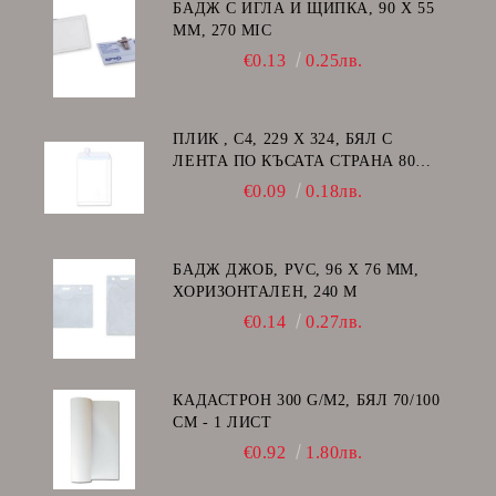
БАДЖ С ИГЛА И ЩИПКА, 90 Х 55
ММ, 270 MIC
€0.13
0.25лв.
ПЛИК , C4, 229 Х 324, БЯЛ С
ЛЕНТА ПО КЪСАТА СТРАНА 80
GSM
€0.09
0.18лв.
БАДЖ ДЖОБ, PVC, 96 Х 76 ММ,
ХОРИЗОНТАЛЕН, 240 Μ
€0.14
0.27лв.
КАДАСТРОН 300 G/M2, БЯЛ 70/100
СМ - 1 ЛИСТ
€0.92
1.80лв.