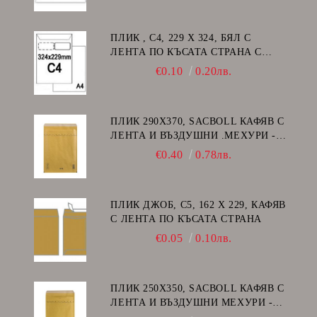
ПЛИК , C4, 229 Х 324, БЯЛ С
ЛЕНТА ПО КЪСАТА СТРАНА С
ДЕСЕН ПРОЗОРЕЦ
€0.10
0.20лв.
ПЛИК 290Х370, SACBOLL КАФЯВ С
ЛЕНТА И ВЪЗДУШНИ .МЕХУРИ -
H/18
€0.40
0.78лв.
ПЛИК ДЖОБ, C5, 162 Х 229, КАФЯВ
С ЛЕНТА ПО КЪСАТА СТРАНА
€0.05
0.10лв.
ПЛИК 250Х350, SACBOLL КАФЯВ С
ЛЕНТА И ВЪЗДУШНИ МЕХУРИ -
G/17