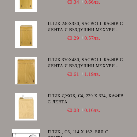
€0.34
0.66лв.
ПЛИК 240Х350, SACBOLL КАФЯВ С
ЛЕНТА И ВЪЗДУШНИ МЕХУРИ -
F/16
€0.29
0.57лв.
ПЛИК 370Х480, SACBOLL КАФЯВ С
ЛЕНТА И ВЪЗДУШНИ МЕХУРИ -
K/20
€0.61
1.19лв.
ПЛИК ДЖОБ, C4, 229 Х 324, КАФЯВ
С ЛЕНТА
€0.08
0.16лв.
ПЛИК , C6, 114 Х 162, БЯЛ С