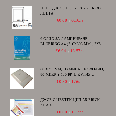
ПЛИК ДЖОБ, В5, 176 Х 250, БЯЛ С
ЛЕНТА
€0.08
0.16лв.
ФОЛИО ЗА ЛАМИНИРАНЕ
BLUERING A4 (216X303 MM), 2X80
МИКРОНА 100 БР.
€6.94
13.57лв.
60 Х 95 ММ, ЛАМИНАТНО ФОЛИО,
80 МИКР. ( 100 БР. В КУТИЯ,
ГЛАНЦ )
€0.80
1.56лв.
ДЖОБ С ЦВЕТЕН ЦИП A5 ERICH
KRAUSE
€0.60
1.17лв.