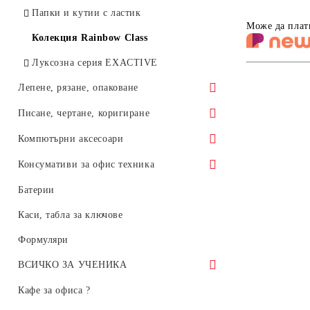
Папки и кутии с ластик
Други
Може да плат
Колекция Rainbow Class
Луксозна серия EXACTIVE
Лепене, рязане, опаковане
Лепило
Писане, чертане, коригиране
Ножици
Химикалки
Компютърни аксесоари
Ленторезачки
Пълнители за химикалки
Мишки и клавиатури
Консумативи за офис техника
Лепящи ленти
Слайдери, гел химикалки, ролери
Flash памети
Оригинални консумативи
Батерии
Ножове, остриета
Тънкописци. Перманентни маркери
CD, DVD, дискети
Консумативи HP
Каси, табла за ключове
Тънкописци за чертане 4600, Marvy,
Лазерни консумативи HP
Формуляри
Япония
ВСИЧКО ЗА УЧЕНИКА
Луксозни пишещи
Тетрадки
Кафе за офиса ?
Маркери