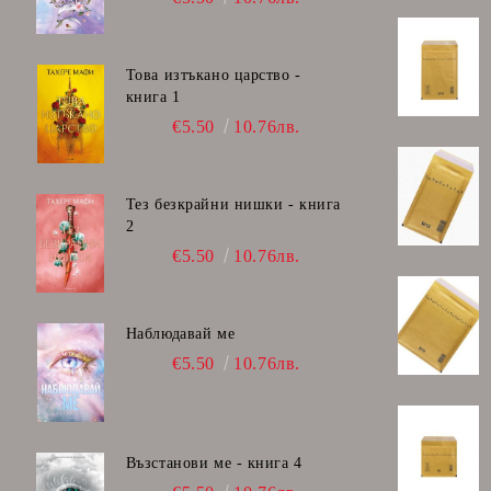
Четки за рисуване , палитри
Лепило
Това изтъкано царство -
Ножици детски
книга 1
€5.50
10.76лв.
Острилки
Гумички
Тез безкрайни нишки - книга
Скицник, книжки за оцетяване
2
Моделин, пластелин, глина
€5.50
10.76лв.
Несесери
Чанти за допълнителна училищна
Наблюдавай ме
дейност
€5.50
10.76лв.
Дъски, флипчарт
Faber-Castell
Възстанови ме - книга 4