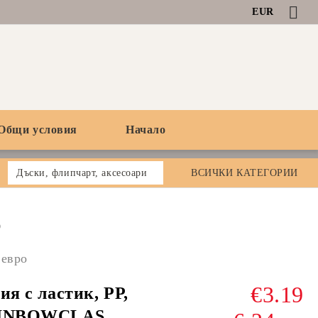
EUR
Общи условия
Начало
Дъски, флипчарт, аксесоари
ВСИЧКИ КАТЕГОРИИ
0
 евро
€3.19
ия с ластик, PР,
INBOWCLAS,