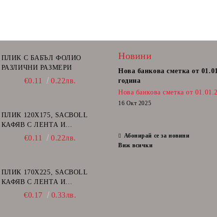
Новини
ПЛИК С БАБЪЛ ФОЛИО
РАЗЛИЧНИ РАЗМЕРИ
Нова банкова сметка от 01.0
€0.11
0.22лв.
година
Нова банкова сметка от 01.01.
16 Окт 2025
ПЛИК 120Х175, SACBOLL
КАФЯВ С ЛЕНТА И
ВЪЗДУШНИ МЕХУРИ - А/11
Абонирай се за новини
€0.11
0.22лв.
Виж всички
ПЛИК 170Х225, SACBOLL
КАФЯВ С ЛЕНТА И
ВЪЗДУШНИ МЕХУРИ - C/13
€0.17
0.33лв.