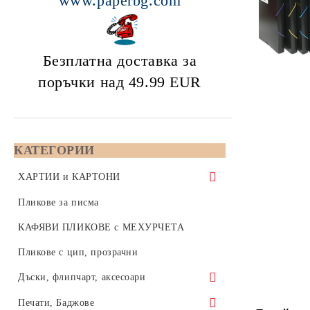
www.paperbg.com
Безплатна доставка за
поръчки над 49.99
EUR
КАТЕГОРИИ
ХАРТИИ и КАРТОНИ
Копирна хартия 80 gsm - формат А5,
Пликове за писма
А4 или А3
КАФЯВИ ПЛИКОВЕ с МЕХУРЧЕТА
Бяла копирна хартия, формат А4,
Color Copy - Копирна хартия за
Пликове с цип, прозрачни
210x297 мм
цветен печат - А4, А3, SRA3, А3+
Дъски, флипчарт, аксесоари
Бяла копирна хартия, формат А3,
формат А4 - 210x297
Цветна хартия 80 / 160 / 270 gsm
420x297 мм
Коркови дъски
Печати, Баджове
формат А3 - 420x297
Цветна копирна хартия 80 грама,
Инженерна хартия за плотери на