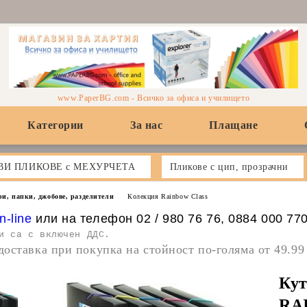
www.PaperBG.com - Всичко за офиса и училището
Категории
За нас
Плащане
ВИ ПЛИКОВЕ с МЕХУРЧЕТА
Пликове с цип, прозрачни
ри, папки, джобове, разделители
Колекция Rainbow Class
n-line
или на телефон 02 / 980 76 76, 0884 000 77
и са с включен ДДС.
доставка при покупка на стойност по-голяма от 49.99
Кут
RA