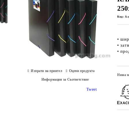
250
Код:
&a
• ши
• зат
• про
Изпрати на приятел
Оцени продукта
Няма н
Информация за Съответствие
Tweet