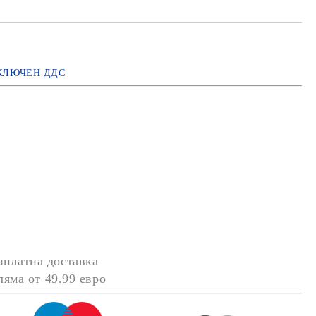
КЛЮЧЕН ДДС
зплатна доставка
оляма от
49.99 евро