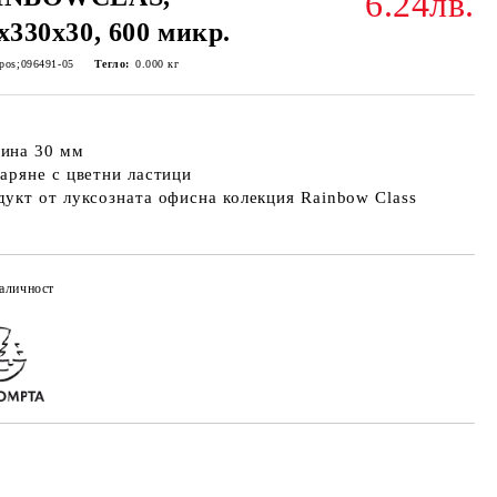
6.24лв.
x330x30, 600 микр.
pos;096491-05
Тегло:
0.000
кг
рина 30 мм
варяне с цветни ластици
дукт от луксозната офисна колекция Rainbow Class
аличност
Добави в желани