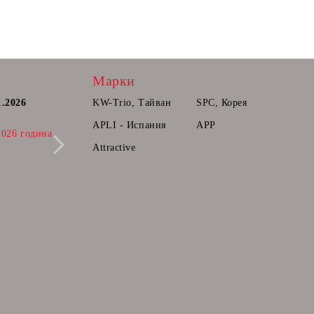
Марки
1.2026
Постоянна количка.
KW-Trio, Тайван
SPC, Корея
Радваме се да Ви съобщим, че вече може
APLI - Испания
APP
2026 година
да прибавяте продукти в количката ви,
които ще може да поръчате в бъдещ
Attractive
момент.
28 Фев 2025