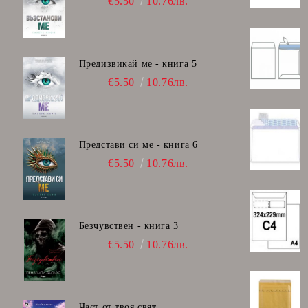
€5.50
10.76лв.
Предизвикай ме - книга 5
€5.50
10.76лв.
Представи си ме - книга 6
€5.50
10.76лв.
Безчувствен - книга 3
€5.50
10.76лв.
Част от твоя свят