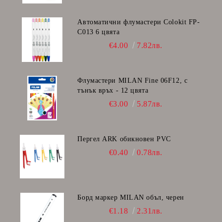
Автоматични флумастери Colokit FP-
C013 6 цвята
€4.00
7.82лв.
Флумастери MILAN Fine 06F12, с
тънък връх - 12 цвята
€3.00
5.87лв.
Пергел ARK обикновен PVC
€0.40
0.78лв.
Борд маркер MILAN объл, черен
€1.18
2.31лв.