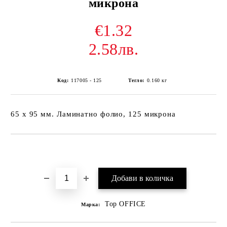
микрона
€1.32
2.58лв.
Код:
117005 - 125
Тегло:
0.160
кг
65 x 95 мм. Ламинатно фолио, 125 микрона
Добави в желани
Top OFFICE
Марка: