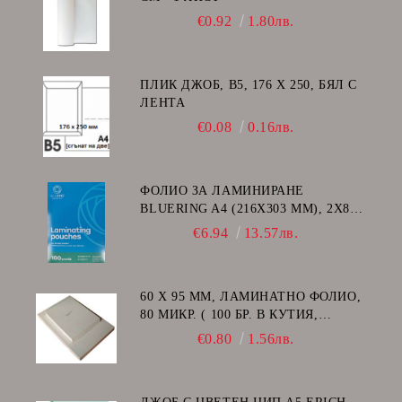
€0.92
1.80лв.
ПЛИК ДЖОБ, В5, 176 Х 250, БЯЛ С
ЛЕНТА
€0.08
0.16лв.
ФОЛИО ЗА ЛАМИНИРАНЕ
BLUERING A4 (216X303 MM), 2X80
МИКРОНА 100 БР.
€6.94
13.57лв.
60 Х 95 ММ, ЛАМИНАТНО ФОЛИО,
80 МИКР. ( 100 БР. В КУТИЯ,
ГЛАНЦ )
€0.80
1.56лв.