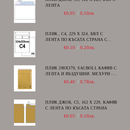
ЛЕНТА
€0.05
0.10лв.
ПЛИК , C4, 229 Х 324, БЯЛ С
ЛЕНТА ПО КЪСАТА СТРАНА С
ДЕСЕН ПРОЗОРЕЦ
€0.10
0.20лв.
ПЛИК 290Х370, SACBOLL КАФЯВ С
ЛЕНТА И ВЪЗДУШНИ .МЕХУРИ -
H/18
€0.40
0.78лв.
ПЛИК ДЖОБ, C5, 162 Х 229, КАФЯВ
С ЛЕНТА ПО КЪСАТА СТРАНА
€0.05
0.10лв.