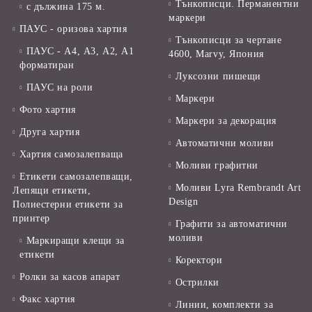
Тънкописци. Перманентни
с дължина 175 м.
маркери
ПАУС - оризова хартия
Тънкописци за чертане
ПАУС - А4, А3, А2, А1
4600, Marvy, Япония
форматиран
Луксозни пишещи
ПАУС на роли
Маркери
Фото хартия
Маркери за декорация
Друга хартия
Автоматични моливи
Хартия самозалепваща
Моливи графитни
Етикети самозалепващи,
Моливи Lyra Rembrandt Art
Лепящи етикети,
Design
Полиестерни етикети за
принтер
Графити за автоматични
моливи
Маркиращи клещи за
етикети
Коректори
Ролки за касов апарат
Острилки
Факс хартия
Линии, комплекти за