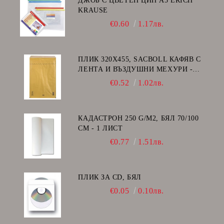
ДЖОБ С ЦВЕТЕН ЦИП A5 ERICH
KRAUSE
€0.60
1.17лв.
ПЛИК 320Х455, SACBOLL КАФЯВ С
ЛЕНТА И ВЪЗДУШНИ МЕХУРИ -
I/19
€0.52
1.02лв.
КАДАСТРОН 250 G/M2, БЯЛ 70/100
СМ - 1 ЛИСТ
€0.77
1.51лв.
ПЛИК ЗА CD, БЯЛ
€0.05
0.10лв.