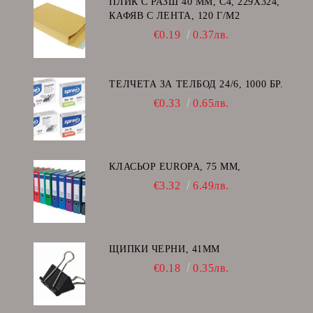
ПЛИК С РАЗШ 40 MM, C4, 229Х324,
КАФЯВ С ЛЕНТА, 120 Г/М2
€0.19
0.37лв.
ТЕЛЧЕТА ЗА ТЕЛБОД 24/6, 1000 БР.
€0.33
0.65лв.
КЛАСЬОР EUROPA, 75 ММ,
€3.32
6.49лв.
ЩИПКИ ЧЕРНИ, 41ММ
€0.18
0.35лв.