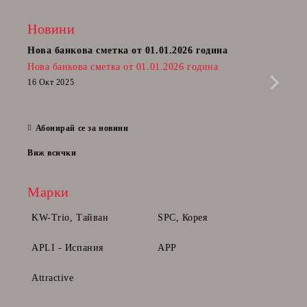
Новини
Нова банкова сметка от 01.01.2026 година
Пост
Нова банкова сметка от 01.01.2026 година
Радв
приб
16 Окт 2025
да п
28 Фе
Абонирай се за новини
Виж всички
Марки
KW-Trio, Тайван
SPC, Корея
APLI - Испания
APP
Attractive