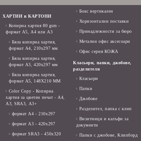
Бокс вертикален
ХАРТИИ и КАРТОНИ
Хоризонтални поставки
Копирна хартия 80 gsm -
Принадлежности за бюро
формат А5, А4 или А3
Метални офис аксесоари
Бяла копирна хартия,
формат А4, 210x297 мм
Офис серия КОЖА
Бяла копирна хартия,
Класьори, папки, джобове,
формат А3, 420x297 мм
разделители
Бяла копирна хартия,
Класьори
формат А5, 148X210 ММ
Папки
Color Copy - Копирна
хартия за цветен печат - А4,
Джобове
А3, SRA3, А3+
Разделител, папка с клип
формат А4 - 210x297
Визитници и калъфи за
формат А3 - 420x297
документи
формат SRA3 - 450x320
Папки с джобове, Клипборд