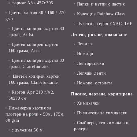
формат А3+ 457x305
Папки и кутии с ластик
Цветна хартия 80 / 160 / 270
Колекция Rainbow Class
gsm
Луксозна серия EXACTIVE
Цветна копирна хартия 80
грама, Artist
Лепене, рязане, опаковане
Лепило
Цветен копирен картон
160 грама, Artist
Ножици
Цветна копирна хартия 80
Ленторезачки
грама, Clairefontaine
Лепящи ленти
Цветен копирен картон
160 грама, Clairefontaine
Ножове, остриета
Картон Арт 210 г/м2,
Писане, чертане, коригиране
50х70 см
Химикалки
Инженерна хартия за
Пълнители за химикалки
плотери на роли - 50м, 175м,
80 gsm
Слайдери, гел химикалки,
ролери
с дължина 50 м.