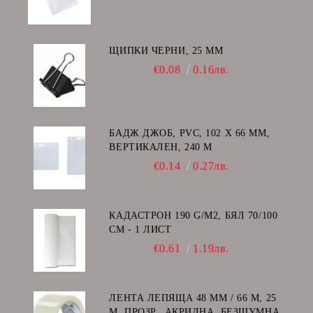
ЩИПКИ ЧЕРНИ, 25 ММ
€0.08
0.16лв.
БАДЖ ДЖОБ, PVC, 102 Х 66 ММ,
ВЕРТИКАЛЕН, 240 Μ
€0.14
0.27лв.
КАДАСТРОН 190 G/M2, БЯЛ 70/100
СМ - 1 ЛИСТ
€0.61
1.19лв.
ЛЕНТА ЛЕПЯЩА 48 ММ / 66 М, 25
Μ, ПРОЗР., АКРИЛНА, БЕЗШУМНА