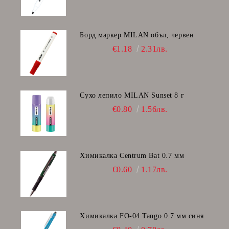
Борд маркер MILAN объл, червен
€1.18
2.31лв.
Сухо лепило MILAN Sunset 8 г
€0.80
1.56лв.
Химикалка Centrum Bat 0.7 мм
€0.60
1.17лв.
Химикалка FO-04 Tango 0.7 мм синя