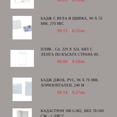
БАДЖ С ИГЛА И ЩИПКА, 90 Х 55
ММ, 270 MIC
€0.13
0.25лв.
ПЛИК , C4, 229 Х 324, БЯЛ С
ЛЕНТА ПО КЪСАТА СТРАНА 80
GSM
€0.09
0.18лв.
БАДЖ ДЖОБ, PVC, 96 Х 76 ММ,
ХОРИЗОНТАЛЕН, 240 Μ
€0.14
0.27лв.
КАДАСТРОН 300 G/M2, БЯЛ 70/100
СМ - 1 ЛИСТ