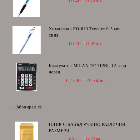
€0.40
0.78лв.
Химикалка FO-019 Trendee 0.5 мм
синя
€0.20
0.39лв.
Калкулатор MILAN 151712BL 12 разр
черен
€15.00
29.34лв.
Абонирай се
ПЛИК С БАБЪЛ ФОЛИО РАЗЛИЧНИ
РАЗМЕРИ
€0.11
0.22лв.