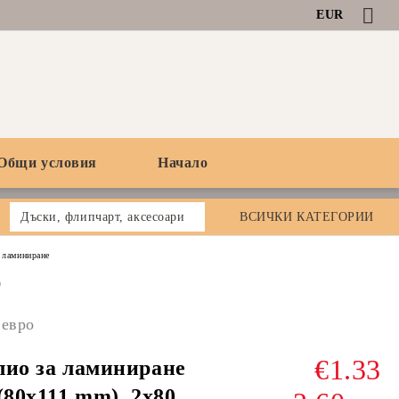
EUR
Общи условия
Начало
Дъски, флипчарт, аксесоари
ВСИЧКИ КАТЕГОРИИ
 ламиниране
0
 евро
€1.33
ио за ламиниране
(80x111 mm), 2x80