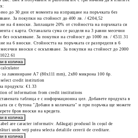
х:
ено до 30 дни от момента на изпращане на поръчката без
ване. За покупки на стойност до 400 лв. / €204,52
не на 4 вноски. Заплащате 20% от стойността на поръчката си
мента с карта. Останалата сума се разделя на 3 равни месечни
 без оскъпяване. За покупки на стойност до 1000 лв. / €511.31
не на 6 вноски. Стойността на поръчката се разпределя в 6
 месечни вноски с оскъпяване. За покупки на стойност до 2000
€1022.61
 calculator
 за ламиниране A7 (80x111 mm), 2x80 микрона 100 бр.
select credit institution
на продукта:
€1.33
tion of information from credit institutions
ставената таблица е с информационна цел. Добавете продукта в
ката си с бутона "Добави в количката" и при поръчка ще можете
берете броя вноски на кредита.
tabel are caracter informativ. Adăugați produsul în coșul de
ături unde veți putea selecta detaliile cererii de creditare.