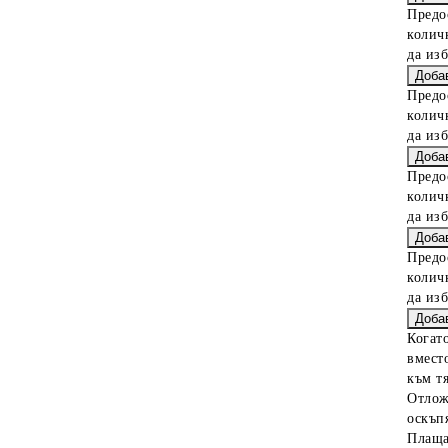
Предо
колич
да из
Предо
колич
да из
Предо
колич
да из
Предо
колич
да из
Когат
вместо
към тя
Отлож
оскъпя
Плаща