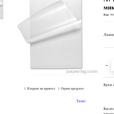
мик
Код:
84
Ламин
Купи 
Изпрати на приятел
Оцени продукта
Tweet
Когат
вместо