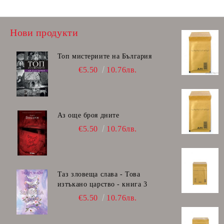
Faber-Castell
Нови продукти
Топ мистериите на България
€5.50
10.76лв.
Аз още броя дните
€5.50
10.76лв.
Таз зловеща слава - Това
изтъкано царство - книга 3
€5.50
10.76лв.