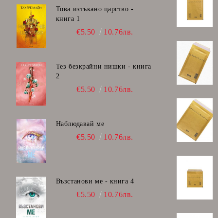
Това изтъкано царство -
книга 1
€5.50
10.76лв.
Тез безкрайни нишки - книга
2
€5.50
10.76лв.
Наблюдавай ме
€5.50
10.76лв.
Възстанови ме - книга 4
€5.50
10.76лв.