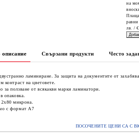
на мо
вноски
Плаща
равни
лв. / 
 описание
Свързани продукти
Често зада
двустранно ламиниране. За защита на документите от захабява
ям контраст на цветовете.
 за ползване от всякакви марки ламинатори.
 в опаковка.
 2х80 микрона.
мо с формат А7
ПОСОЧЕНИТЕ ЦЕНИ СА С В