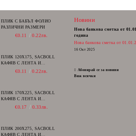
Новини
ПЛИК С БАБЪЛ ФОЛИО
РАЗЛИЧНИ РАЗМЕРИ
Нова банкова сметка от 01.0
€0.11
0.22лв.
година
Нова банкова сметка от 01.01.
16 Окт 2025
ПЛИК 120Х175, SACBOLL
КАФЯВ С ЛЕНТА И
ВЪЗДУШНИ МЕХУРИ - А/11
Абонирай се за новини
€0.11
0.22лв.
Виж всички
ПЛИК 170Х225, SACBOLL
КАФЯВ С ЛЕНТА И
ВЪЗДУШНИ МЕХУРИ - C/13
€0.17
0.33лв.
ПЛИК 200Х275, SACBOLL
КАФЯВ С ЛЕНТА И