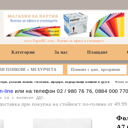
www.PaperBG.com - Всичко за офиса и училището
Категории
За нас
Плащане
ВИ ПЛИКОВЕ с МЕХУРЧЕТА
Пликове с цип, прозрачни
тори, ролкови ножове, гилотини, шредери, подвързващи машини и други
Фолио за
n-line
или на телефон 02 / 980 76 76, 0884 000 77
и са с включен ДДС.
доставка при покупка на стойност по-голяма от 49.99
Фол
A7 