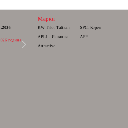
Марки
1.2026
Постоянна количка.
KW-Trio, Тайван
SPC, Корея
Радваме се да Ви съобщим, че вече може
APLI - Испания
APP
2026 година
да прибавяте продукти в количката ви,
които ще може да поръчате в бъдещ
Attractive
момент.
28 Фев 2025