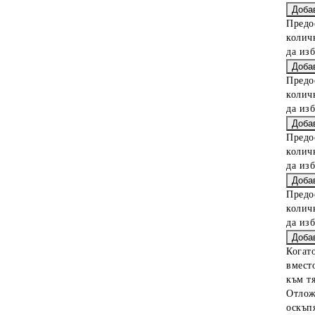
Предо
колич
да из
Предо
колич
да из
Предо
колич
да из
Предо
колич
да из
Когат
вместо
към тя
Отлож
оскъпя