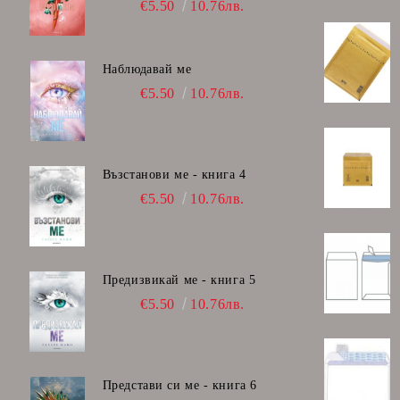
€5.50
10.76лв.
Наблюдавай ме
€5.50
10.76лв.
Възстанови ме - книга 4
€5.50
10.76лв.
Предизвикай ме - книга 5
€5.50
10.76лв.
Представи си ме - книга 6