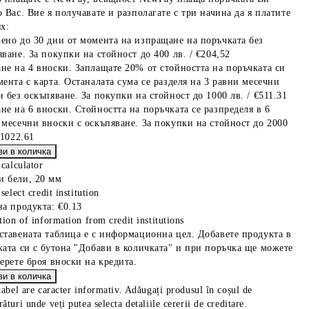
 Вас. Вие я получавате и разполагате с три начина да я платите
х:
ено до 30 дни от момента на изпращане на поръчката без
ване. За покупки на стойност до 400 лв. / €204,52
не на 4 вноски. Заплащате 20% от стойността на поръчката си
мента с карта. Останалата сума се разделя на 3 равни месечни
 без оскъпяване. За покупки на стойност до 1000 лв. / €511.31
не на 6 вноски. Стойността на поръчката се разпределя в 6
 месечни вноски с оскъпяване. За покупки на стойност до 2000
€1022.61
 calculator
 бели, 20 мм
select credit institution
на продукта:
€0.13
tion of information from credit institutions
ставената таблица е с информационна цел. Добавете продукта в
ката си с бутона "Добави в количката" и при поръчка ще можете
берете броя вноски на кредита.
tabel are caracter informativ. Adăugați produsul în coșul de
ături unde veți putea selecta detaliile cererii de creditare.