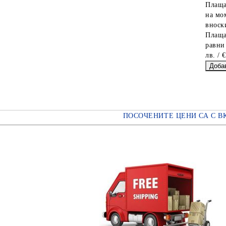
Плаща
на мо
вноски
Плаща
равни
лв. / 
ПОСОЧЕНИТЕ ЦЕНИ СА С В