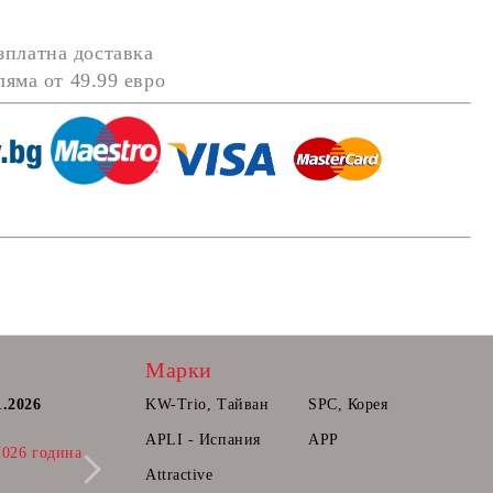
зплатна доставка
оляма от
49.99 евро
Марки
1.2026
Постоянна количка.
KW-Trio, Тайван
SPC, Корея
Радваме се да Ви съобщим, че вече може
APLI - Испания
APP
2026 година
да прибавяте продукти в количката ви,
които ще може да поръчате в бъдещ
Attractive