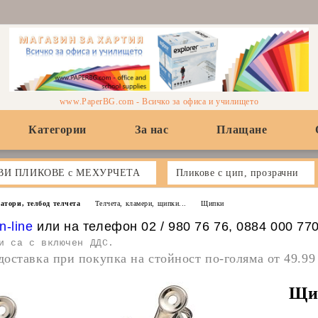
www.PaperBG.com - Всичко за офиса и училището
Категории
За нас
Плащане
ВИ ПЛИКОВЕ с МЕХУРЧЕТА
Пликове с цип, прозрачни
атори, телбод телчета
Телчета, кламери, щипки...
Щипки
n-line
или на телефон 02 / 980 76 76, 0884 000 77
и са с включен ДДС.
доставка при покупка на стойност по-голяма от 49.99
Щип