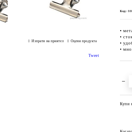
Код:
88
• мет
• ст
Изпрати на приятел
Оцени продукта
• удо
• мн
Tweet
Купи 
Когат