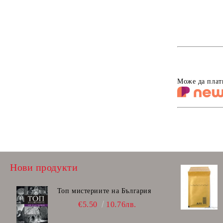
Тебешири
Четки за рисуване , палитри
Лепило
Ножици детски
Може да плат
Острилки
Гумички
Скицник, книжки за оцетяване
Моделин, пластелин, глина
Несесери
Нови продукти
Чанти за допълнителна училищна
дейност
Топ мистериите на България
Дъски, флипчарт
€5.50
10.76лв.
Faber-Castell