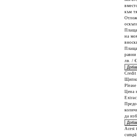
вместо
към тя
Отлож
оскъпя
Плаща
на мо
вноски
Плаща
равни
лв. / 
Credit
Щипки
Please 
Цена 
Extrac
Предо
колич
да из
Acest 
cumpăr