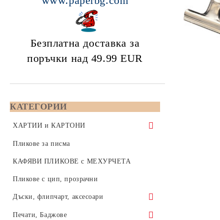
www.paperbg.com
Безплатна доставка за
поръчки над 49.99
EUR
КАТЕГОРИИ
ХАРТИИ и КАРТОНИ
Копирна хартия 80 gsm - формат А5,
Пликове за писма
А4 или А3
КАФЯВИ ПЛИКОВЕ с МЕХУРЧЕТА
Бяла копирна хартия, формат А4,
Color Copy - Копирна хартия за
Пликове с цип, прозрачни
210x297 мм
цветен печат - А4, А3, SRA3, А3+
Дъски, флипчарт, аксесоари
Бяла копирна хартия, формат А3,
формат А4 - 210x297
Цветна хартия 80 / 160 / 270 gsm
420x297 мм
Коркови дъски
Печати, Баджове
формат А3 - 420x297
Цветна копирна хартия 80 грама,
Инженерна хартия за плотери на