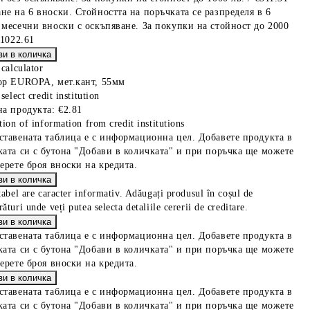
не на 6 вноски. Стойността на поръчката се разпределя в 6
 месечни вноски с оскъпяване. За покупки на стойност до 2000
€1022.61
 calculator
ор EUROPA, мет.кант, 55мм
select credit institution
на продукта:
€2.81
tion of information from credit institutions
ставената таблица е с информационна цел. Добавете продукта в
ката си с бутона "Добави в количката" и при поръчка ще можете
берете броя вноски на кредита.
tabel are caracter informativ. Adăugați produsul în coșul de
ături unde veți putea selecta detaliile cererii de creditare.
ставената таблица е с информационна цел. Добавете продукта в
ката си с бутона "Добави в количката" и при поръчка ще можете
берете броя вноски на кредита.
ставената таблица е с информационна цел. Добавете продукта в
ката си с бутона "Добави в количката" и при поръчка ще можете