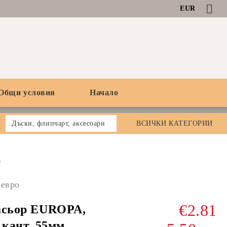
EUR
Общи условия
Начало
Дъски, флипчарт, аксесоари
ВСИЧКИ КАТЕГОРИИ
0
 евро
€2.81
асьор EUROPA,
.кант, 55мм