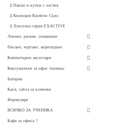
Папки и кутии с ластик
Други
Колекция Rainbow Class
Луксозна серия EXACTIVE
Лепене, рязане, опаковане
Лепило
Писане, чертане, коригиране
Ножици
Химикалки
Компютърни аксесоари
Ленторезачки
Пълнители за химикалки
Мишки и клавиатури
Консумативи за офис техника
Лепящи ленти
Слайдери, гел химикалки, ролери
Flash памети
Оригинални консумативи
Батерии
Ножове, остриета
Тънкописци. Перманентни маркери
CD, DVD, дискети
Консумативи HP
Каси, табла за ключове
Тънкописци за чертане 4600, Marvy,
Лазерни консумативи HP
Формуляри
Япония
ВСИЧКО ЗА УЧЕНИКА
Луксозни пишещи
Тетрадки
Кафе за офиса ?
Маркери