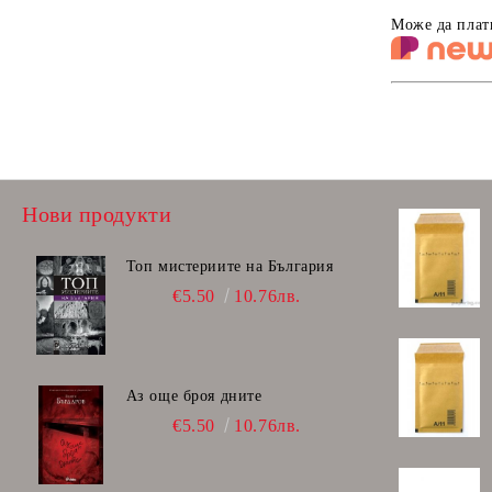
Може да плат
Нови продукти
Топ мистериите на България
€5.50
10.76лв.
Аз още броя дните
€5.50
10.76лв.