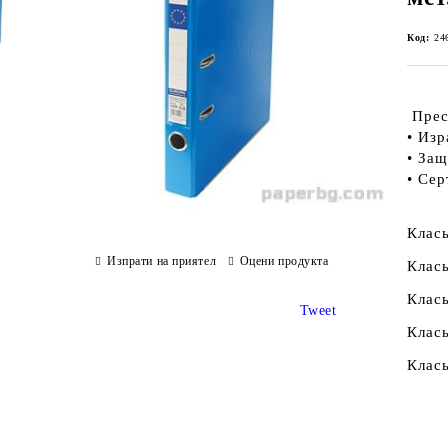
Код:
24
Прес
• Изр
• Защ
• Сер
Клас
Изпрати на приятел
Оцени продукта
Клась
Клась
Tweet
Клась
Клась