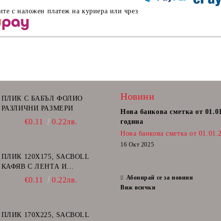
ите с наложен платеж на куриера или чрез
Новини
ПЛИК С БАБЪЛ ФОЛИО
РАЗЛИЧНИ РАЗМЕРИ
Нова банкова сметка от 01.0
€0.11
0.22лв.
година
Нова банкова сметка от 01.01.
16 Окт 2025
ПЛИК 120Х175, SACBOLL
КАФЯВ С ЛЕНТА И
ВЪЗДУШНИ МЕХУРИ - А/11
Абонирай се за новини
€0.11
0.22лв.
Виж всички
ПЛИК 170Х225, SACBOLL