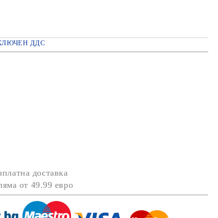
КЛЮЧЕН ДДС
зплатна доставка
оляма от
49.99 евро