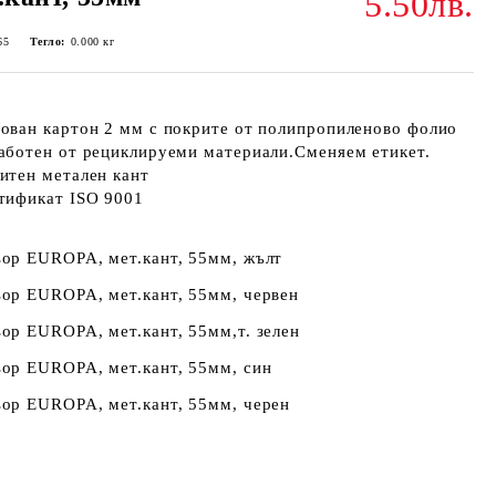
5.50лв.
65
Тегло:
0.000
кг
ован картон 2 мм с покрите от полипропиленово фолио
аботен от рециклируеми материали.Сменяем етикет.
итен метален кант
тификат ISO 9001
ьор EUROPA, мет.кант, 55мм, жълт
ор EUROPA, мет.кант, 55мм, червен
ор EUROPA, мет.кант, 55мм,т. зелен
ор EUROPA, мет.кант, 55мм, син
ор EUROPA, мет.кант, 55мм, черен