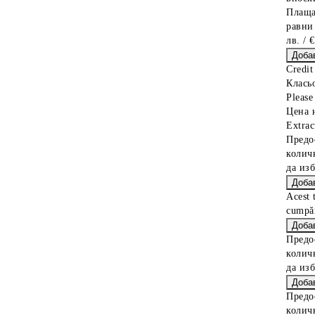
Плаща
равни
лв. / 
Credit
Клась
Please 
Цена 
Extrac
Предо
колич
да из
Acest 
cumpăr
Предо
колич
да из
Предо
колич