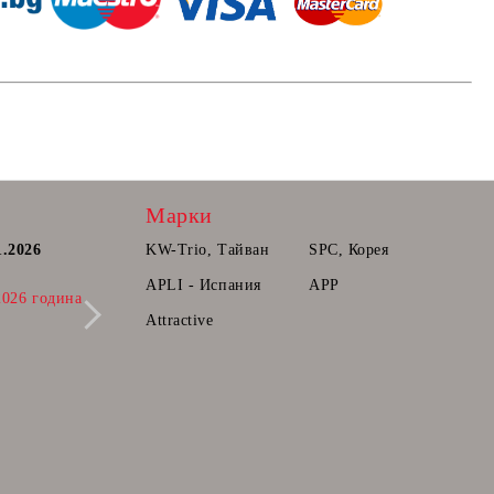
Марки
1.2026
Постоянна количка.
KW-Trio, Тайван
SPC, Корея
Радваме се да Ви съобщим, че вече може
APLI - Испания
APP
2026 година
да прибавяте продукти в количката ви,
които ще може да поръчате в бъдещ
Attractive
момент.
28 Фев 2025