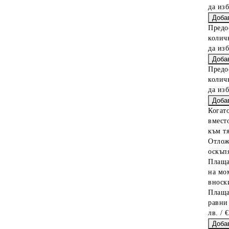
да из
Предо
колич
да из
Предо
колич
да из
Когат
вместо
към тя
Отлож
оскъпя
Плаща
на мо
вноски
Плаща
равни
лв. / 