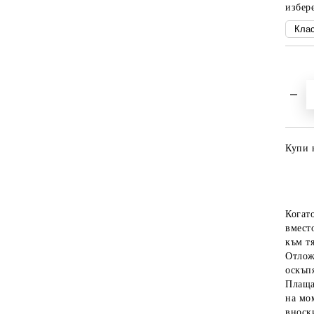
избере
Купи 
Когат
вместо
към тя
Отлож
оскъпя
Плаща
на мо
вноски