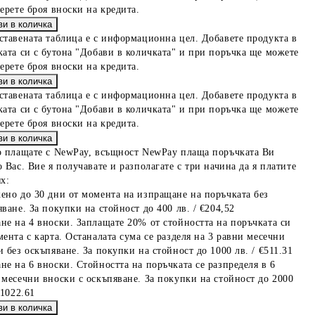
берете броя вноски на кредита.
ставената таблица е с информационна цел. Добавете продукта в
ката си с бутона "Добави в количката" и при поръчка ще можете
берете броя вноски на кредита.
ставената таблица е с информационна цел. Добавете продукта в
ката си с бутона "Добави в количката" и при поръчка ще можете
берете броя вноски на кредита.
о плащате с NewPay, всъщност NewPay плаща поръчката Ви
 Вас. Вие я получавате и разполагате с три начина да я платите
х:
ено до 30 дни от момента на изпращане на поръчката без
ване. За покупки на стойност до 400 лв. / €204,52
не на 4 вноски. Заплащате 20% от стойността на поръчката си
мента с карта. Останалата сума се разделя на 3 равни месечни
 без оскъпяване. За покупки на стойност до 1000 лв. / €511.31
не на 6 вноски. Стойността на поръчката се разпределя в 6
 месечни вноски с оскъпяване. За покупки на стойност до 2000
€1022.61