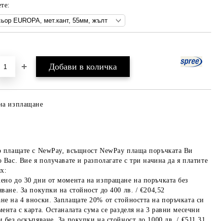
те:
Добави в желани
на изплащане
о плащате с NewPay, всъщност NewPay плаща поръчката Ви
 Вас. Вие я получавате и разполагате с три начина да я платите
х:
ено до 30 дни от момента на изпращане на поръчката без
ване. За покупки на стойност до 400 лв. / €204,52
не на 4 вноски. Заплащате 20% от стойността на поръчката си
мента с карта. Останалата сума се разделя на 3 равни месечни
 без оскъпяване. За покупки на стойност до 1000 лв. / €511.31