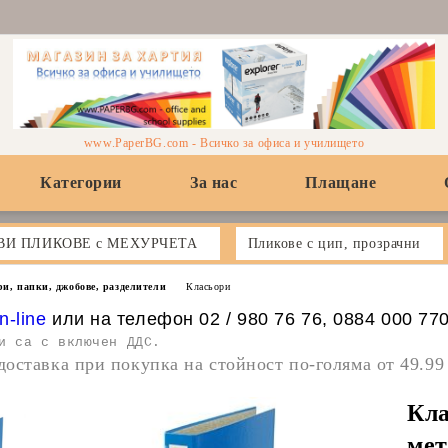
www.PaperBG.com - Всичко за офиса и училището
Категории
За нас
Плащане
ВИ ПЛИКОВЕ с МЕХУРЧЕТА
Пликове с цип, прозрачни
ри, папки, джобове, разделители
Класьори
n-line
или на телефон 02 / 980 76 76, 0884 000 77
и са с включен ДДС.
доставка при покупка на стойност по-голяма от 49.99
Кл
мет