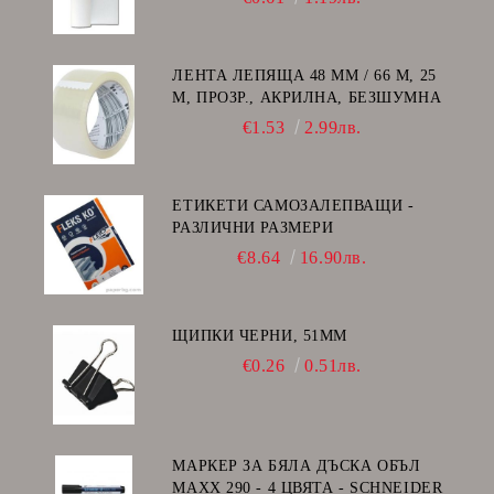
ЛЕНТА ЛЕПЯЩА 48 ММ / 66 М, 25
Μ, ПРОЗР., АКРИЛНА, БЕЗШУМНА
€1.53
2.99лв.
ЕТИКЕТИ САМОЗАЛЕПВАЩИ -
РАЗЛИЧНИ РАЗМЕРИ
€8.64
16.90лв.
ЩИПКИ ЧЕРНИ, 51ММ
€0.26
0.51лв.
МАРКЕР ЗА БЯЛА ДЪСКА ОБЪЛ
MAXX 290 - 4 ЦВЯТА - SCHNEIDER