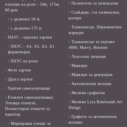
Пълнители за химикалки
плотери на роли - 50м, 175м,
80 gsm
Слайдери, гел химикалки,
ролери
с дължина 50 м.
Тънкописци. Перманентни
с дължина 175 м.
маркери
ПАУС - оризова хартия
Тънкописци за чертане
ПАУС - А4, А3, А2, А1
4600, Marvy, Япония
форматиран
Луксозни пишещи
ПАУС на роли
Маркери
Фото хартия
Маркери за декорация
Друга хартия
Автоматични моливи
Хартия самозалепваща
Моливи графитни
Етикети самозалепващи,
Моливи Lyra Rembrandt Art
Лепящи етикети,
Design
Полиестерни етикети за
принтер
Графити за автоматични
моливи
Маркиращи клещи за