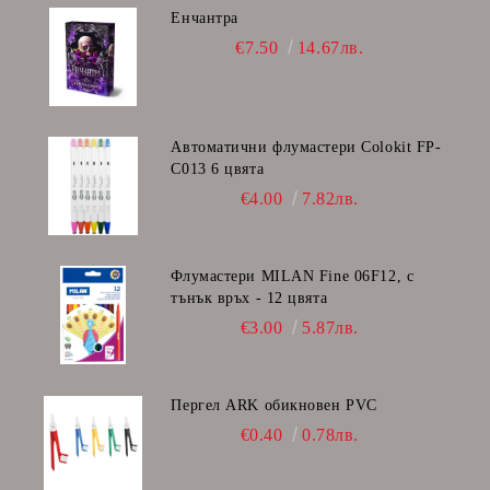
Енчантра
€7.50
14.67лв.
Автоматични флумастери Colokit FP-
C013 6 цвята
€4.00
7.82лв.
Флумастери MILAN Fine 06F12, с
тънък връх - 12 цвята
€3.00
5.87лв.
Пергел ARK обикновен PVC
€0.40
0.78лв.