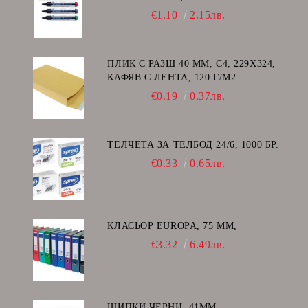
€1.10
2.15лв.
ПЛИК С РАЗШ 40 MM, C4, 229Х324,
КАФЯВ С ЛЕНТА, 120 Г/М2
€0.19
0.37лв.
ТЕЛЧЕТА ЗА ТЕЛБОД 24/6, 1000 БР.
€0.33
0.65лв.
КЛАСЬОР EUROPA, 75 ММ,
€3.32
6.49лв.
ЩИПКИ ЧЕРНИ, 41ММ