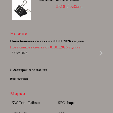
€0.18
0.35лв.
Новини
Нова банкова сметка от 01.01.2026 година
Пост
Нова банкова сметка от 01.01.2026 година
Радв
приб
16 Окт 2025
да п
28 Фе
Абонирай се за новини
Виж всички
Марки
KW-Trio, Тайван
SPC, Корея