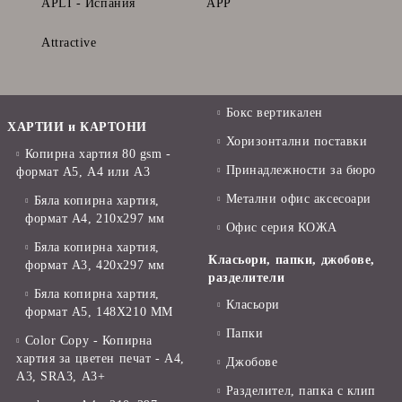
APLI - Испания
APP
Attractive
Бокс вертикален
ХАРТИИ и КАРТОНИ
Хоризонтални поставки
Копирна хартия 80 gsm -
Принадлежности за бюро
формат А5, А4 или А3
Метални офис аксесоари
Бяла копирна хартия,
формат А4, 210x297 мм
Офис серия КОЖА
Бяла копирна хартия,
Класьори, папки, джобове,
формат А3, 420x297 мм
разделители
Бяла копирна хартия,
Класьори
формат А5, 148X210 ММ
Папки
Color Copy - Копирна
хартия за цветен печат - А4,
Джобове
А3, SRA3, А3+
Разделител, папка с клип