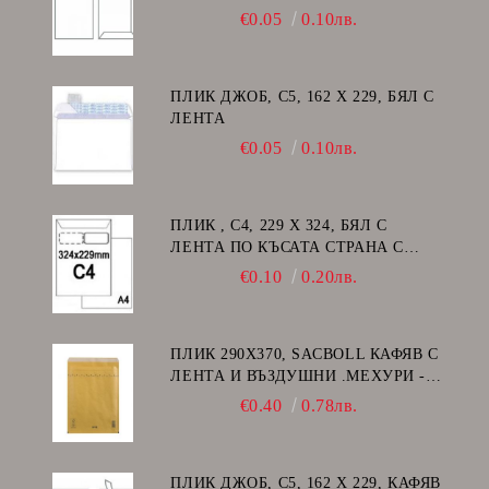
€0.05
0.10лв.
ПЛИК ДЖОБ, C5, 162 Х 229, БЯЛ С
ЛЕНТА
€0.05
0.10лв.
ПЛИК , C4, 229 Х 324, БЯЛ С
ЛЕНТА ПО КЪСАТА СТРАНА С
ДЕСЕН ПРОЗОРЕЦ
€0.10
0.20лв.
ПЛИК 290Х370, SACBOLL КАФЯВ С
ЛЕНТА И ВЪЗДУШНИ .МЕХУРИ -
H/18
€0.40
0.78лв.
ПЛИК ДЖОБ, C5, 162 Х 229, КАФЯВ