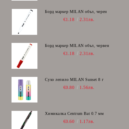
Борд маркер MILAN объл, черен
€1.18
2.31лв.
Борд маркер MILAN объл, червен
€1.18
2.31лв.
Сухо лепило MILAN Sunset 8 г
€0.80
1.56лв.
Химикалка Centrum Bat 0.7 мм
€0.60
1.17лв.