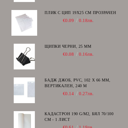
ПЛИК С ЦИП 19X25 CM ПРОЗРАЧЕН
€0.09
0.18лв.
ЩИПКИ ЧЕРНИ, 25 ММ
€0.08
0.16лв.
БАДЖ ДЖОБ, PVC, 102 Х 66 ММ,
ВЕРТИКАЛЕН, 240 Μ
€0.14
0.27лв.
КАДАСТРОН 190 G/M2, БЯЛ 70/100
СМ - 1 ЛИСТ
€0.61
1.19лв.