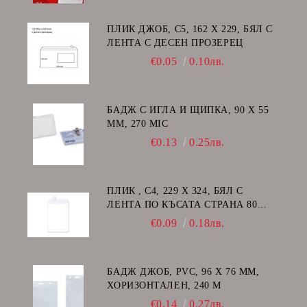
ПЛИК ДЖОБ, C5, 162 Х 229, БЯЛ С
ЛЕНТА С ДЕСЕН ПРОЗЕРЕЦ
€0.05
0.10лв.
БАДЖ С ИГЛА И ЩИПКА, 90 Х 55
ММ, 270 MIC
€0.13
0.25лв.
ПЛИК , C4, 229 Х 324, БЯЛ С
ЛЕНТА ПО КЪСАТА СТРАНА 80
GSM
€0.09
0.18лв.
БАДЖ ДЖОБ, PVC, 96 Х 76 ММ,
ХОРИЗОНТАЛЕН, 240 Μ
€0.14
0.27лв.