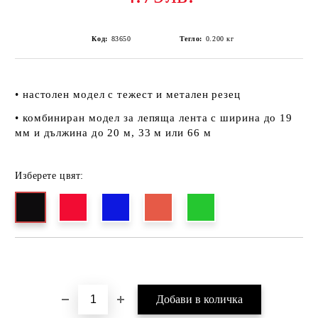
Код:
83650
Тегло:
0.200
кг
• настолен модел с тежест и метален резец
• комбиниран модел за лепяща лента с ширина до 19
мм и дължина до 20 м, 33 м или 66 м
Изберете цвят:
Добави в желани