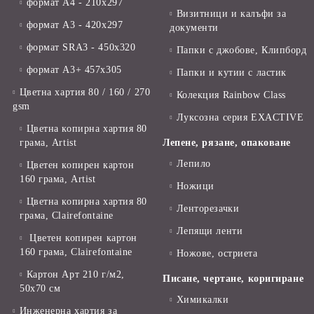
формат А4 - 210x297
Визитници и калъфи за
формат А3 - 420x297
документи
формат SRA3 - 450x320
Папки с джобове, Клипборд
формат А3+ 457x305
Папки и кутии с ластик
Цветна хартия 80 / 160 / 270
Колекция Rainbow Class
gsm
Луксозна серия EXACTIVE
Цветна копирна хартия 80
грама, Artist
Лепене, рязане, опаковане
Лепило
Цветен копирен картон
160 грама, Artist
Ножици
Цветна копирна хартия 80
Ленторезачки
грама, Clairefontaine
Лепящи ленти
Цветен копирен картон
160 грама, Clairefontaine
Ножове, остриета
Картон Арт 210 г/м2,
Писане, чертане, коригиране
50х70 см
Химикалки
Инженерна хартия за