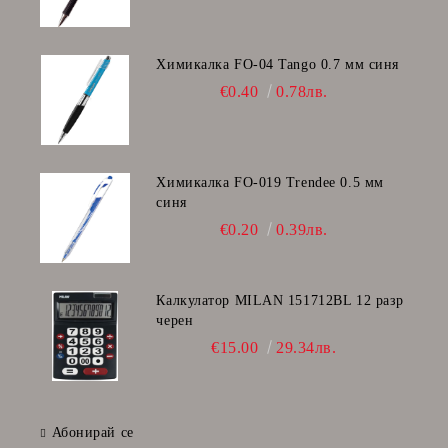
Химикалка FO-04 Tango 0.7 мм синя
€0.40
0.78лв.
Химикалка FO-019 Trendee 0.5 мм
синя
€0.20
0.39лв.
Калкулатор MILAN 151712BL 12 разр
черен
€15.00
29.34лв.
Абонирай се