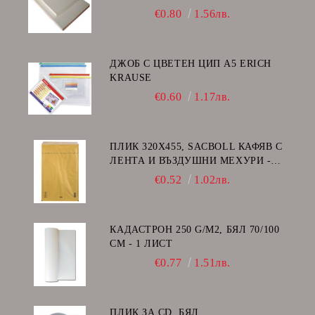
ГЛАНЦ )
€0.80
1.56лв.
ДЖОБ С ЦВЕТЕН ЦИП A5 ERICH
KRAUSE
€0.60
1.17лв.
ПЛИК 320Х455, SACBOLL КАФЯВ С
ЛЕНТА И ВЪЗДУШНИ МЕХУРИ -
I/19
€0.52
1.02лв.
КАДАСТРОН 250 G/M2, БЯЛ 70/100
СМ - 1 ЛИСТ
€0.77
1.51лв.
ПЛИК ЗА CD, БЯЛ