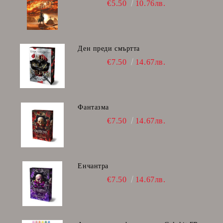
€5.50
10.76лв.
Ден преди смъртта
€7.50
14.67лв.
Фантазма
€7.50
14.67лв.
Енчантра
€7.50
14.67лв.