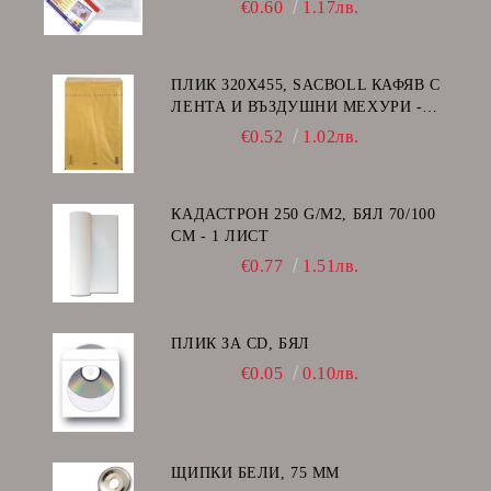
€0.60
1.17лв.
ПЛИК 320Х455, SACBOLL КАФЯВ С
ЛЕНТА И ВЪЗДУШНИ МЕХУРИ -
I/19
€0.52
1.02лв.
КАДАСТРОН 250 G/M2, БЯЛ 70/100
СМ - 1 ЛИСТ
€0.77
1.51лв.
ПЛИК ЗА CD, БЯЛ
€0.05
0.10лв.
ЩИПКИ БЕЛИ, 75 ММ