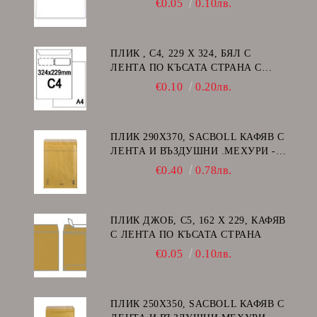
€0.05
0.10лв.
ПЛИК , C4, 229 Х 324, БЯЛ С
ЛЕНТА ПО КЪСАТА СТРАНА С
ДЕСЕН ПРОЗОРЕЦ
€0.10
0.20лв.
ПЛИК 290Х370, SACBOLL КАФЯВ С
ЛЕНТА И ВЪЗДУШНИ .МЕХУРИ -
H/18
€0.40
0.78лв.
ПЛИК ДЖОБ, C5, 162 Х 229, КАФЯВ
С ЛЕНТА ПО КЪСАТА СТРАНА
€0.05
0.10лв.
ПЛИК 250Х350, SACBOLL КАФЯВ С