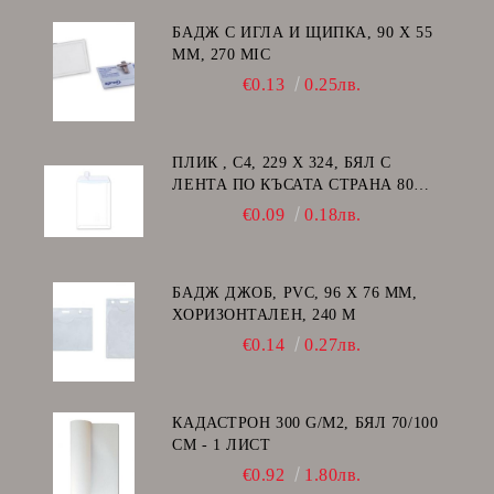
БАДЖ С ИГЛА И ЩИПКА, 90 Х 55
ММ, 270 MIC
€0.13
0.25лв.
ПЛИК , C4, 229 Х 324, БЯЛ С
ЛЕНТА ПО КЪСАТА СТРАНА 80
GSM
€0.09
0.18лв.
БАДЖ ДЖОБ, PVC, 96 Х 76 ММ,
ХОРИЗОНТАЛЕН, 240 Μ
€0.14
0.27лв.
КАДАСТРОН 300 G/M2, БЯЛ 70/100
СМ - 1 ЛИСТ
€0.92
1.80лв.