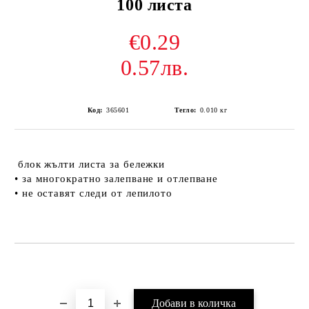
100 листа
€0.29
0.57лв.
Код:
365601
Тегло:
0.010
кг
блок жълти листa за бележки
• за многократно залепване и отлепване
• не оставят следи от лепилото
Добави в желани