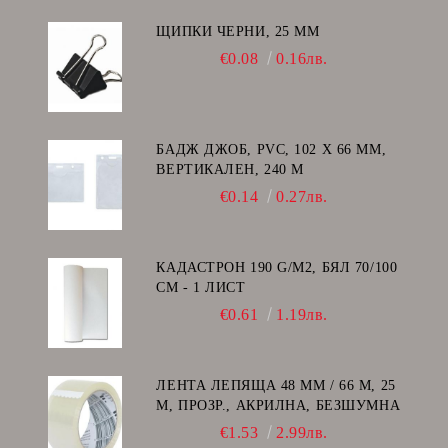
ЩИПКИ ЧЕРНИ, 25 ММ
€0.08
0.16лв.
БАДЖ ДЖОБ, PVC, 102 Х 66 ММ,
ВЕРТИКАЛЕН, 240 Μ
€0.14
0.27лв.
КАДАСТРОН 190 G/M2, БЯЛ 70/100
СМ - 1 ЛИСТ
€0.61
1.19лв.
ЛЕНТА ЛЕПЯЩА 48 ММ / 66 М, 25
Μ, ПРОЗР., АКРИЛНА, БЕЗШУМНА
€1.53
2.99лв.