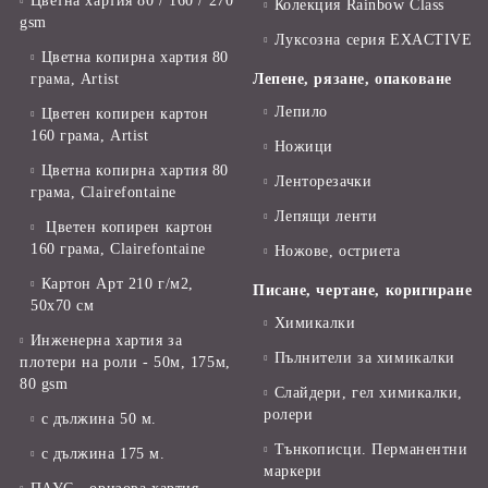
Цветна хартия 80 / 160 / 270
Колекция Rainbow Class
gsm
Луксозна серия EXACTIVE
Цветна копирна хартия 80
грама, Artist
Лепене, рязане, опаковане
Лепило
Цветен копирен картон
160 грама, Artist
Ножици
Цветна копирна хартия 80
Ленторезачки
грама, Clairefontaine
Лепящи ленти
Цветен копирен картон
160 грама, Clairefontaine
Ножове, остриета
Картон Арт 210 г/м2,
Писане, чертане, коригиране
50х70 см
Химикалки
Инженерна хартия за
Пълнители за химикалки
плотери на роли - 50м, 175м,
80 gsm
Слайдери, гел химикалки,
ролери
с дължина 50 м.
Тънкописци. Перманентни
с дължина 175 м.
маркери