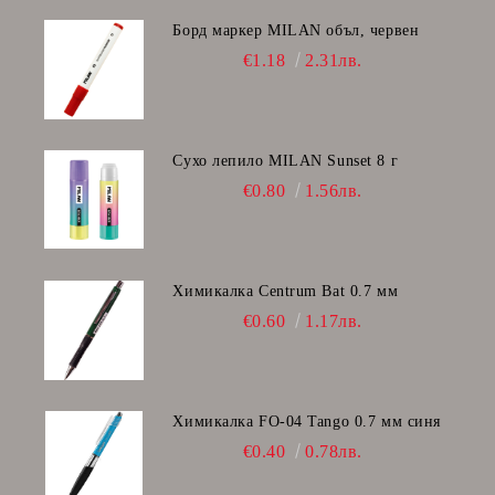
Борд маркер MILAN объл, червен
€1.18
2.31лв.
Сухо лепило MILAN Sunset 8 г
€0.80
1.56лв.
Химикалка Centrum Bat 0.7 мм
€0.60
1.17лв.
Химикалка FO-04 Tango 0.7 мм синя
€0.40
0.78лв.