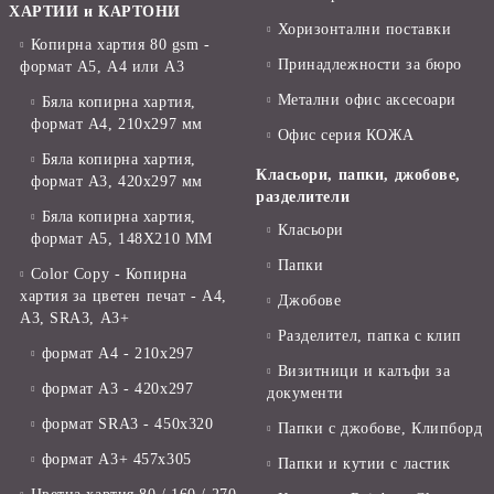
ХАРТИИ и КАРТОНИ
Хоризонтални поставки
Копирна хартия 80 gsm -
Принадлежности за бюро
формат А5, А4 или А3
Метални офис аксесоари
Бяла копирна хартия,
формат А4, 210x297 мм
Офис серия КОЖА
Бяла копирна хартия,
Класьори, папки, джобове,
формат А3, 420x297 мм
разделители
Бяла копирна хартия,
Класьори
формат А5, 148X210 ММ
Папки
Color Copy - Копирна
хартия за цветен печат - А4,
Джобове
А3, SRA3, А3+
Разделител, папка с клип
формат А4 - 210x297
Визитници и калъфи за
формат А3 - 420x297
документи
формат SRA3 - 450x320
Папки с джобове, Клипборд
формат А3+ 457x305
Папки и кутии с ластик