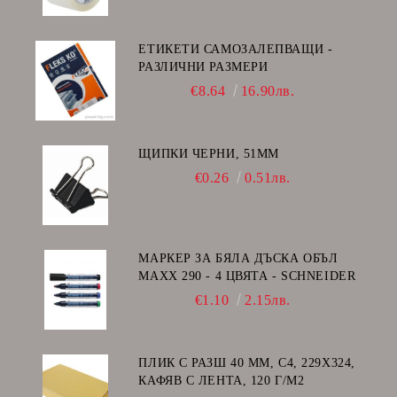
ЕТИКЕТИ САМОЗАЛЕПВАЩИ -
РАЗЛИЧНИ РАЗМЕРИ
€8.64
16.90лв.
ЩИПКИ ЧЕРНИ, 51ММ
€0.26
0.51лв.
МАРКЕР ЗА БЯЛА ДЪСКА ОБЪЛ
MAXX 290 - 4 ЦВЯТА - SCHNEIDER
€1.10
2.15лв.
ПЛИК С РАЗШ 40 MM, C4, 229Х324,
КАФЯВ С ЛЕНТА, 120 Г/М2