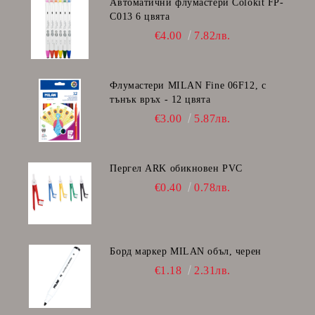
Автоматични флумастери Colokit FP-
C013 6 цвята
€4.00
7.82лв.
Флумастери MILAN Fine 06F12, с
тънък връх - 12 цвята
€3.00
5.87лв.
Пергел ARK обикновен PVC
€0.40
0.78лв.
Борд маркер MILAN объл, черен
€1.18
2.31лв.