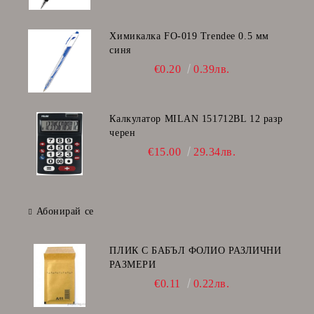
Химикалка FO-019 Trendee 0.5 мм
синя
€0.20
0.39лв.
Калкулатор MILAN 151712BL 12 разр
черен
€15.00
29.34лв.
Абонирай се
ПЛИК С БАБЪЛ ФОЛИО РАЗЛИЧНИ
РАЗМЕРИ
€0.11
0.22лв.