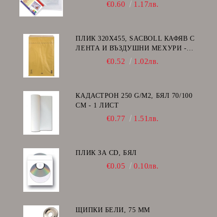
€0.60
1.17лв.
ПЛИК 320Х455, SACBOLL КАФЯВ С
ЛЕНТА И ВЪЗДУШНИ МЕХУРИ -
I/19
€0.52
1.02лв.
КАДАСТРОН 250 G/M2, БЯЛ 70/100
СМ - 1 ЛИСТ
€0.77
1.51лв.
ПЛИК ЗА CD, БЯЛ
€0.05
0.10лв.
ЩИПКИ БЕЛИ, 75 ММ