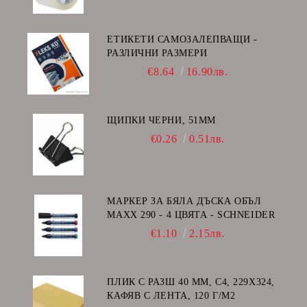
ЕТИКЕТИ САМОЗАЛЕПВАЩИ -
РАЗЛИЧНИ РАЗМЕРИ
€8.64
16.90лв.
ЩИПКИ ЧЕРНИ, 51ММ
€0.26
0.51лв.
МАРКЕР ЗА БЯЛА ДЪСКА ОБЪЛ
MAXX 290 - 4 ЦВЯТА - SCHNEIDER
€1.10
2.15лв.
ПЛИК С РАЗШ 40 MM, C4, 229Х324,
КАФЯВ С ЛЕНТА, 120 Г/М2