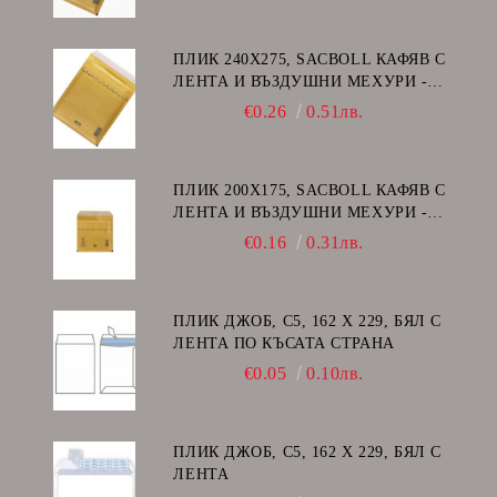
ПЛИК 240Х275, SACBOLL КАФЯВ С
ЛЕНТА И ВЪЗДУШНИ МЕХУРИ -
E/15
€0.26
0.51лв.
ПЛИК 200Х175, SACBOLL КАФЯВ С
ЛЕНТА И ВЪЗДУШНИ МЕХУРИ -
CD
€0.16
0.31лв.
ПЛИК ДЖОБ, C5, 162 Х 229, БЯЛ С
ЛЕНТА ПО КЪСАТА СТРАНА
€0.05
0.10лв.
ПЛИК ДЖОБ, C5, 162 Х 229, БЯЛ С
ЛЕНТА