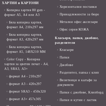
ХАРТИИ и КАРТОНИ
Хоризонтални поставки
Копирна хартия 80 gsm -
Принадлежности за бюро
формат А5, А4 или А3
Метални офис аксесоари
Бяла копирна хартия,
формат А4, 210x297 мм
Офис серия КОЖА
Бяла копирна хартия,
Класьори, папки, джобове,
формат А3, 420x297 мм
разделители
Бяла копирна хартия,
Класьори
формат А5, 148X210 ММ
Папки
Color Copy - Копирна
хартия за цветен печат - А4,
Джобове
А3, SRA3, А3+
Разделител, папка с клип
формат А4 - 210x297
Визитници и калъфи за
формат А3 - 420x297
документи
формат SRA3 - 450x320
Папки с джобове, Клипборд
формат А3+ 457x305
Папки и кутии с ластик