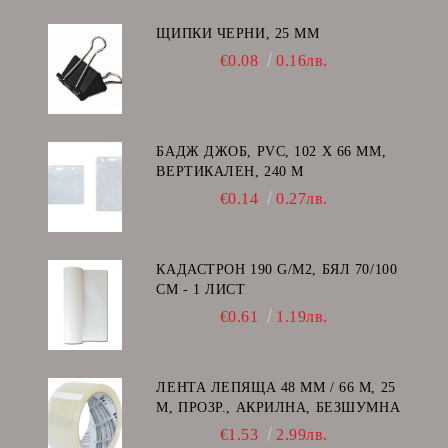
ЩИПКИ ЧЕРНИ, 25 ММ
€0.08
0.16лв.
БАДЖ ДЖОБ, PVC, 102 Х 66 ММ,
ВЕРТИКАЛЕН, 240 Μ
€0.14
0.27лв.
КАДАСТРОН 190 G/M2, БЯЛ 70/100
СМ - 1 ЛИСТ
€0.61
1.19лв.
ЛЕНТА ЛЕПЯЩА 48 ММ / 66 М, 25
Μ, ПРОЗР., АКРИЛНА, БЕЗШУМНА
€1.53
2.99лв.