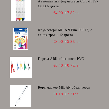
Автоматични флумастери Colokit FP-
C013 6 цвята
€4.00
7.82лв.
Флумастери MILAN Fine 06F12, с
тънък връх - 12 цвята
€3.00
5.87лв.
Пергел ARK обикновен PVC
€0.40
0.78лв.
Борд маркер MILAN объл, черен
€1.18
2.31лв.