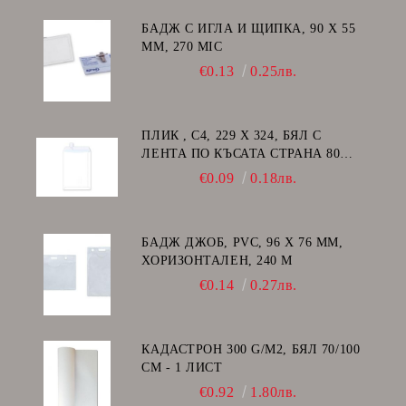
БАДЖ С ИГЛА И ЩИПКА, 90 Х 55
ММ, 270 MIC
€0.13
0.25лв.
ПЛИК , C4, 229 Х 324, БЯЛ С
ЛЕНТА ПО КЪСАТА СТРАНА 80
GSM
€0.09
0.18лв.
БАДЖ ДЖОБ, PVC, 96 Х 76 ММ,
ХОРИЗОНТАЛЕН, 240 Μ
€0.14
0.27лв.
КАДАСТРОН 300 G/M2, БЯЛ 70/100
СМ - 1 ЛИСТ
€0.92
1.80лв.