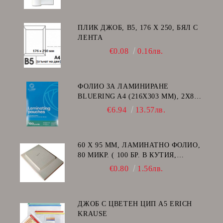
ПЛИК ДЖОБ, В5, 176 Х 250, БЯЛ С
ЛЕНТА
€0.08
0.16лв.
ФОЛИО ЗА ЛАМИНИРАНЕ
BLUERING A4 (216X303 MM), 2X80
МИКРОНА 100 БР.
€6.94
13.57лв.
60 Х 95 ММ, ЛАМИНАТНО ФОЛИО,
80 МИКР. ( 100 БР. В КУТИЯ,
ГЛАНЦ )
€0.80
1.56лв.
ДЖОБ С ЦВЕТЕН ЦИП A5 ERICH
KRAUSE