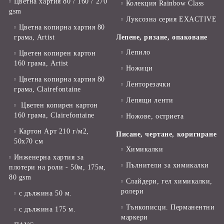
Цветна хартия 80 / 160 / 270
Колекция Rainbow Class
gsm
Луксозна серия EXACTIVE
Цветна копирна хартия 80
грама, Artist
Лепене, рязане, опаковане
Лепило
Цветен копирен картон
160 грама, Artist
Ножици
Цветна копирна хартия 80
Ленторезачки
грама, Clairefontaine
Лепящи ленти
Цветен копирен картон
160 грама, Clairefontaine
Ножове, остриета
Картон Арт 210 г/м2,
Писане, чертане, коригиране
50х70 см
Химикалки
Инженерна хартия за
Пълнители за химикалки
плотери на роли - 50м, 175м,
80 gsm
Слайдери, гел химикалки,
ролери
с дължина 50 м.
Тънкописци. Перманентни
с дължина 175 м.
маркери