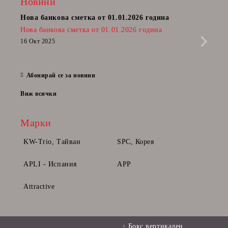
Новини
Нова банкова сметка от 01.01.2026 година
Пост
Нова банкова сметка от 01.01.2026 година
Радв
приб
16 Окт 2025
да п
28 Фе
Абонирай се за новини
Виж всички
Марки
KW-Trio, Тайван
SPC, Корея
APLI - Испания
APP
Attractive
Бокс вертикален