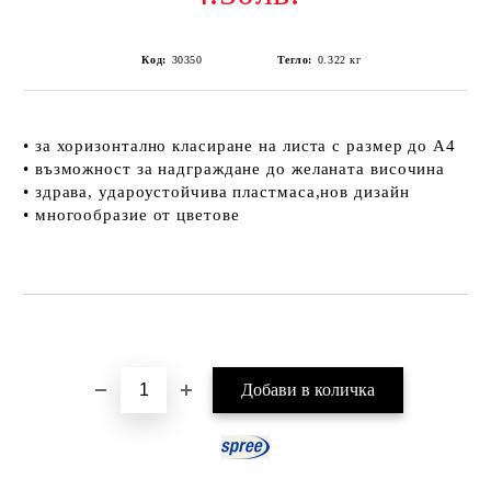
Код:
30350
Тегло:
0.322
кг
• за хоризонтално класиране на листа с размер до А4
• възможност за надграждане до желаната височина
• здрава, удароустойчива пластмаса,нов дизайн
• многообразие от цветове
Добави в желани