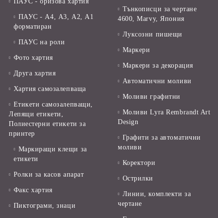
ПАУС - оризова хартия
Тънкописци за чертане
ПАУС - А4, А3, А2, А1
4600, Marvy, Япония
форматиран
Луксозни пишещи
ПАУС на роли
Маркери
Фото хартия
Маркери за декорация
Друга хартия
Автоматични моливи
Хартия самозалепваща
Моливи графитни
Етикети самозалепващи,
Моливи Lyra Rembrandt Art
Лепящи етикети,
Design
Полиестерни етикети за
принтер
Графити за автоматични
моливи
Маркиращи клещи за
етикети
Коректори
Ролки за касов апарат
Острилки
Факс хартия
Линии, комплекти за
чертане
Пиктограми, знаци