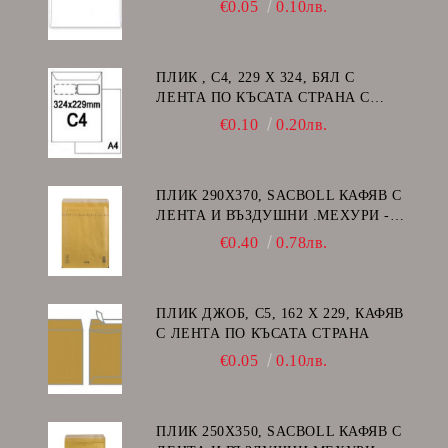
€0.05
0.10лв.
ПЛИК , C4, 229 Х 324, БЯЛ С
ЛЕНТА ПО КЪСАТА СТРАНА С
ДЕСЕН ПРОЗОРЕЦ
€0.10
0.20лв.
ПЛИК 290Х370, SACBOLL КАФЯВ С
ЛЕНТА И ВЪЗДУШНИ .МЕХУРИ -
H/18
€0.40
0.78лв.
ПЛИК ДЖОБ, C5, 162 Х 229, КАФЯВ
С ЛЕНТА ПО КЪСАТА СТРАНА
€0.05
0.10лв.
ПЛИК 250Х350, SACBOLL КАФЯВ С