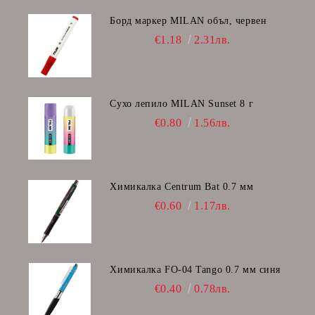
Борд маркер MILAN объл, червен
€1.18
2.31лв.
Сухо лепило MILAN Sunset 8 г
€0.80
1.56лв.
Химикалка Centrum Bat 0.7 мм
€0.60
1.17лв.
Химикалка FO-04 Tango 0.7 мм синя
€0.40
0.78лв.