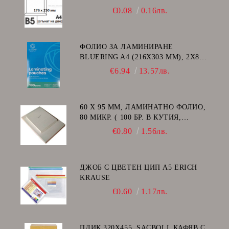
€0.08
0.16лв.
ФОЛИО ЗА ЛАМИНИРАНЕ
BLUERING A4 (216X303 MM), 2X80
МИКРОНА 100 БР.
€6.94
13.57лв.
60 Х 95 ММ, ЛАМИНАТНО ФОЛИО,
80 МИКР. ( 100 БР. В КУТИЯ,
ГЛАНЦ )
€0.80
1.56лв.
ДЖОБ С ЦВЕТЕН ЦИП A5 ERICH
KRAUSE
€0.60
1.17лв.
ПЛИК 320Х455, SACBOLL КАФЯВ С