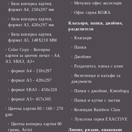
Метални офис аксесоари
Бяла копирна хартия,
формат А4, 210x297 мм
Офис серия КОЖА
Бяла копирна хартия,
Класьори, папки, джобове,
формат А3, 420x297 мм
разделители
Бяла копирна хартия,
Класьори
формат А5, 148X210 ММ
Папки
Color Copy - Копирна
хартия за цветен печат - А4,
Джобове
А3, SRA3, А3+
Разделител, папка с клип
формат А4 - 210x297
Визитници и калъфи за
формат А3 - 420x297
документи
формат SRA3 - 450x320
Папки с джобове, Клипборд
формат А3+ 457x305
Папки и кутии с ластик
Цветна хартия 80 / 160 / 270
Колекция Rainbow Class
gsm
Луксозна серия EXACTIVE
Цветна копирна хартия 80
грама, Artist
Лепене, рязане, опаковане