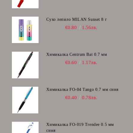
Сухо лепило MILAN Sunset 8 г
€0.80
1.56лв.
Химикалка Centrum Bat 0.7 мм
€0.60
1.17лв.
Химикалка FO-04 Tango 0.7 мм синя
€0.40
0.78лв.
Химикалка FO-019 Trendee 0.5 мм
синя