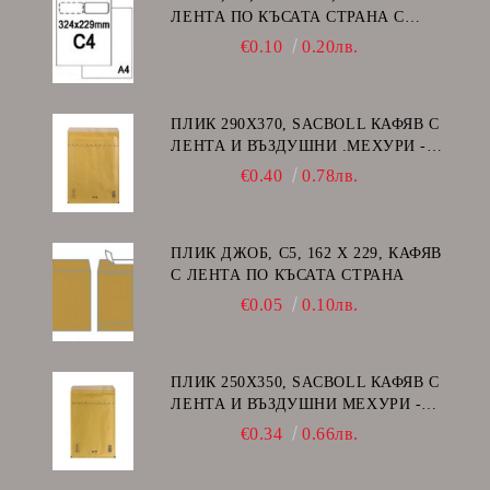
ЛЕНТА ПО КЪСАТА СТРАНА С
ДЕСЕН ПРОЗОРЕЦ
€0.10
0.20лв.
ПЛИК 290Х370, SACBOLL КАФЯВ С
ЛЕНТА И ВЪЗДУШНИ .МЕХУРИ -
H/18
€0.40
0.78лв.
ПЛИК ДЖОБ, C5, 162 Х 229, КАФЯВ
С ЛЕНТА ПО КЪСАТА СТРАНА
€0.05
0.10лв.
ПЛИК 250Х350, SACBOLL КАФЯВ С
ЛЕНТА И ВЪЗДУШНИ МЕХУРИ -
G/17
€0.34
0.66лв.