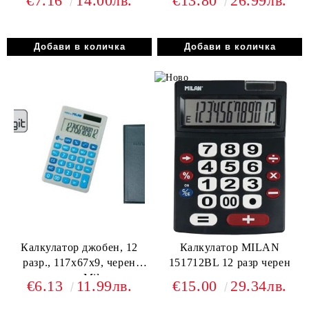
€7.16
14.00лв.
€13.80
26.99лв.
Калкулатор джобен, 12
Калкулатор MILAN
разр., 117х67х9, черен
151712BL 12 разр черен
капак, Milan
€6.13
11.99лв.
€15.00
29.34лв.