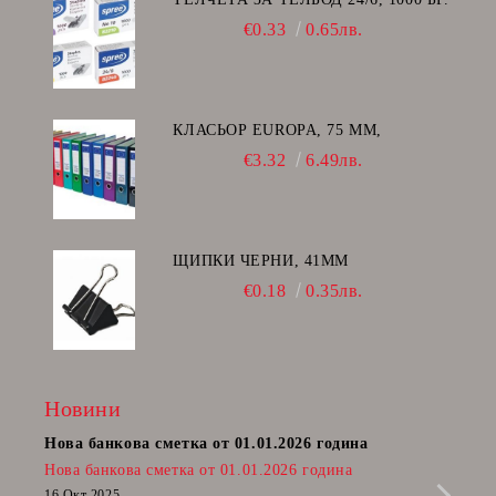
€0.33
0.65лв.
КЛАСЬОР EUROPA, 75 ММ,
€3.32
6.49лв.
ЩИПКИ ЧЕРНИ, 41ММ
€0.18
0.35лв.
Новини
Нова банкова сметка от 01.01.2026 година
Пост
Нова банкова сметка от 01.01.2026 година
Радв
приб
16 Окт 2025