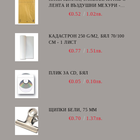
ЛЕНТА И ВЪЗДУШНИ МЕХУРИ -
I/19
€0.52
1.02лв.
КАДАСТРОН 250 G/M2, БЯЛ 70/100
СМ - 1 ЛИСТ
€0.77
1.51лв.
ПЛИК ЗА CD, БЯЛ
€0.05
0.10лв.
ЩИПКИ БЕЛИ, 75 ММ
€0.70
1.37лв.