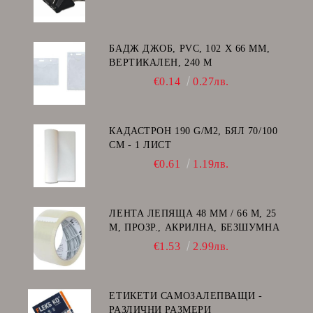
БАДЖ ДЖОБ, PVC, 102 Х 66 ММ,
ВЕРТИКАЛЕН, 240 Μ
€0.14
0.27лв.
КАДАСТРОН 190 G/M2, БЯЛ 70/100
СМ - 1 ЛИСТ
€0.61
1.19лв.
ЛЕНТА ЛЕПЯЩА 48 ММ / 66 М, 25
Μ, ПРОЗР., АКРИЛНА, БЕЗШУМНА
€1.53
2.99лв.
ЕТИКЕТИ САМОЗАЛЕПВАЩИ -
РАЗЛИЧНИ РАЗМЕРИ