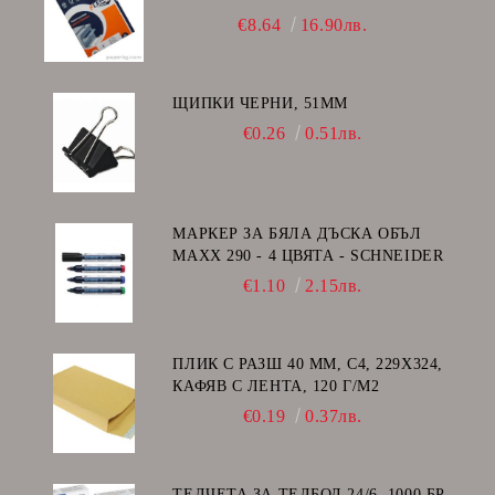
€8.64
16.90лв.
ЩИПКИ ЧЕРНИ, 51ММ
€0.26
0.51лв.
МАРКЕР ЗА БЯЛА ДЪСКА ОБЪЛ
MAXX 290 - 4 ЦВЯТА - SCHNEIDER
€1.10
2.15лв.
ПЛИК С РАЗШ 40 MM, C4, 229Х324,
КАФЯВ С ЛЕНТА, 120 Г/М2
€0.19
0.37лв.
ТЕЛЧЕТА ЗА ТЕЛБОД 24/6, 1000 БР.