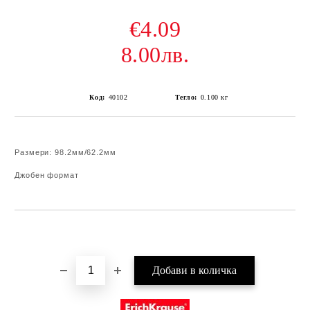
€4.09
8.00лв.
Код:
40102
Тегло:
0.100
кг
Размери: 98.2мм/62.2мм
Джобен формат
Добави в желани