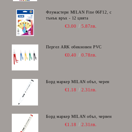
Флумастери MILAN Fine 06F12, с
тънък връх - 12 цвята
€3.00
5.87лв.
Пергел ARK обикновен PVC
€0.40
0.78лв.
Борд маркер MILAN объл, черен
€1.18
2.31лв.
Борд маркер MILAN объл, червен
€1.18
2.31лв.