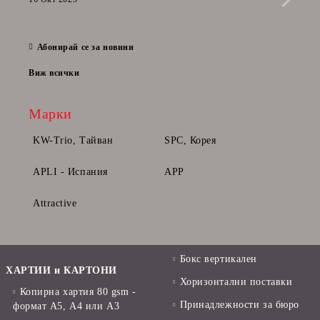
да п
28 Фе
Абонирай се за новини
Виж всички
Марки
KW-Trio, Тайван
SPC, Корея
APLI - Испания
APP
Attractive
Бокс вертикален
ХАРТИИ и КАРТОНИ
Хоризонтални поставки
Копирна хартия 80 gsm -
Принадлежности за бюро
формат А5, А4 или А3