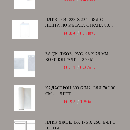
ПЛИК , C4, 229 Х 324, БЯЛ С
ЛЕНТА ПО КЪСАТА СТРАНА 80
GSM
€0.09
0.18лв.
БАДЖ ДЖОБ, PVC, 96 Х 76 ММ,
ХОРИЗОНТАЛЕН, 240 Μ
€0.14
0.27лв.
КАДАСТРОН 300 G/M2, БЯЛ 70/100
СМ - 1 ЛИСТ
€0.92
1.80лв.
ПЛИК ДЖОБ, В5, 176 Х 250, БЯЛ С
ЛЕНТА