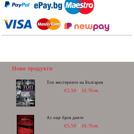
Нови продукти
Топ мистериите на България
€5.50
10.76лв.
Аз още броя дните
€5.50
10.76лв.