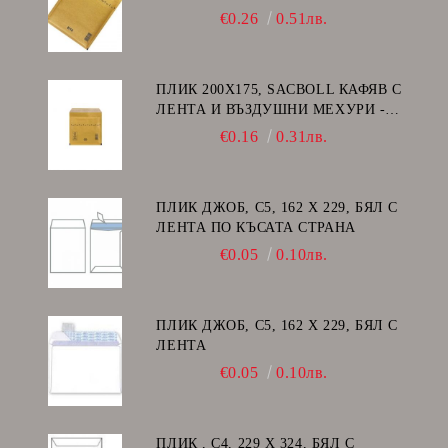
E/15
€0.26
0.51лв.
ПЛИК 200Х175, SACBOLL КАФЯВ С
ЛЕНТА И ВЪЗДУШНИ МЕХУРИ -
CD
€0.16
0.31лв.
ПЛИК ДЖОБ, C5, 162 Х 229, БЯЛ С
ЛЕНТА ПО КЪСАТА СТРАНА
€0.05
0.10лв.
ПЛИК ДЖОБ, C5, 162 Х 229, БЯЛ С
ЛЕНТА
€0.05
0.10лв.
ПЛИК , C4, 229 Х 324, БЯЛ С