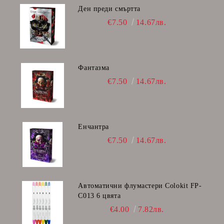
Ден преди смъртта
€7.50
14.67лв.
Фантазма
€7.50
14.67лв.
Енчантра
€7.50
14.67лв.
Автоматични флумастери Colokit FP-
C013 6 цвята
€4.00
7.82лв.