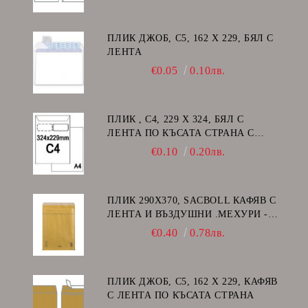
ПЛИК ДЖОБ, C5, 162 Х 229, БЯЛ С
ЛЕНТА
€0.05
0.10лв.
ПЛИК , C4, 229 Х 324, БЯЛ С
ЛЕНТА ПО КЪСАТА СТРАНА С
ДЕСЕН ПРОЗОРЕЦ
€0.10
0.20лв.
ПЛИК 290Х370, SACBOLL КАФЯВ С
ЛЕНТА И ВЪЗДУШНИ .МЕХУРИ -
H/18
€0.40
0.78лв.
ПЛИК ДЖОБ, C5, 162 Х 229, КАФЯВ
С ЛЕНТА ПО КЪСАТА СТРАНА