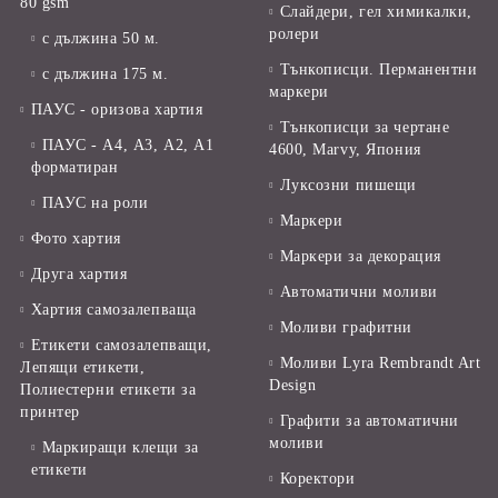
80 gsm
Слайдери, гел химикалки,
ролери
с дължина 50 м.
Тънкописци. Перманентни
с дължина 175 м.
маркери
ПАУС - оризова хартия
Тънкописци за чертане
ПАУС - А4, А3, А2, А1
4600, Marvy, Япония
форматиран
Луксозни пишещи
ПАУС на роли
Маркери
Фото хартия
Маркери за декорация
Друга хартия
Автоматични моливи
Хартия самозалепваща
Моливи графитни
Етикети самозалепващи,
Моливи Lyra Rembrandt Art
Лепящи етикети,
Design
Полиестерни етикети за
принтер
Графити за автоматични
моливи
Маркиращи клещи за
етикети
Коректори