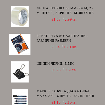
ЛЕНТА ЛЕПЯЩА 48 ММ / 66 М, 25
Μ, ПРОЗР., АКРИЛНА, БЕЗШУМНА
€1.53
2.99лв.
ЕТИКЕТИ САМОЗАЛЕПВАЩИ -
РАЗЛИЧНИ РАЗМЕРИ
€8.64
16.90лв.
ЩИПКИ ЧЕРНИ, 51ММ
€0.26
0.51лв.
МАРКЕР ЗА БЯЛА ДЪСКА ОБЪЛ
MAXX 290 - 4 ЦВЯТА - SCHNEIDER
€1.10
2.15лв.