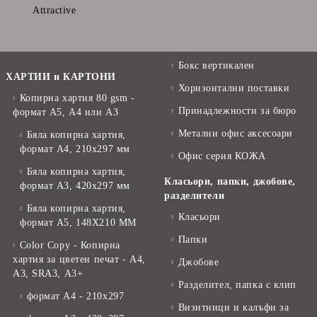
Attractive
Бокс вертикален
ХАРТИИ и КАРТОНИ
Хоризонтални поставки
Копирна хартия 80 gsm -
Принадлежности за бюро
формат А5, А4 или А3
Метални офис аксесоари
Бяла копирна хартия,
формат А4, 210x297 мм
Офис серия КОЖА
Бяла копирна хартия,
Класьори, папки, джобове,
формат А3, 420x297 мм
разделители
Бяла копирна хартия,
Класьори
формат А5, 148X210 ММ
Папки
Color Copy - Копирна
хартия за цветен печат - А4,
Джобове
А3, SRA3, А3+
Разделител, папка с клип
формат А4 - 210x297
Визитници и калъфи за