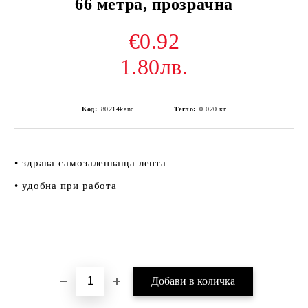
66 метра, прозрачна
€0.92
1.80лв.
Код:
80214kanc
Тегло:
0.020
кг
• здрава самозалепваща лента
• удобна при работа
Добави в желани