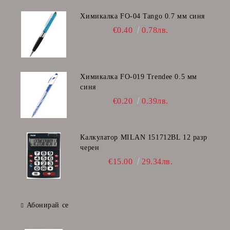
Химикалка FO-04 Tango 0.7 мм синя
€0.40
0.78лв.
Химикалка FO-019 Trendee 0.5 мм
синя
€0.20
0.39лв.
Калкулатор MILAN 151712BL 12 разр
черен
€15.00
29.34лв.
Абонирай се