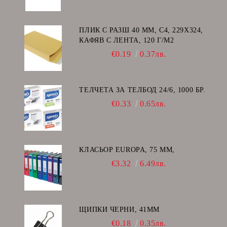
ПЛИК С РАЗШ 40 MM, C4, 229Х324,
КАФЯВ С ЛЕНТА, 120 Г/М2
€0.19
0.37лв.
ТЕЛЧЕТА ЗА ТЕЛБОД 24/6, 1000 БР.
€0.33
0.65лв.
КЛАСЬОР EUROPA, 75 ММ,
€3.32
6.49лв.
ЩИПКИ ЧЕРНИ, 41ММ
€0.18
0.35лв.