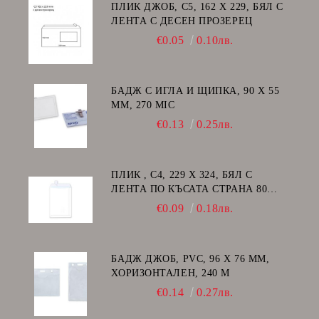
ПЛИК ДЖОБ, C5, 162 Х 229, БЯЛ С
ЛЕНТА С ДЕСЕН ПРОЗЕРЕЦ
€0.05
0.10лв.
БАДЖ С ИГЛА И ЩИПКА, 90 Х 55
ММ, 270 MIC
€0.13
0.25лв.
ПЛИК , C4, 229 Х 324, БЯЛ С
ЛЕНТА ПО КЪСАТА СТРАНА 80
GSM
€0.09
0.18лв.
БАДЖ ДЖОБ, PVC, 96 Х 76 ММ,
ХОРИЗОНТАЛЕН, 240 Μ
€0.14
0.27лв.