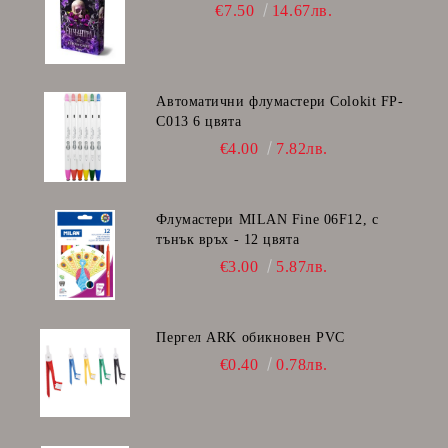
€7.50
14.67лв.
Автоматични флумастери Colokit FP-
C013 6 цвята
€4.00
7.82лв.
Флумастери MILAN Fine 06F12, с
тънък връх - 12 цвята
€3.00
5.87лв.
Пергел ARK обикновен PVC
€0.40
0.78лв.