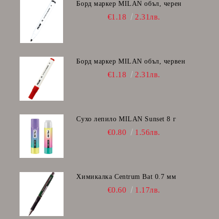
Борд маркер MILAN объл, черен
€1.18
2.31лв.
Борд маркер MILAN объл, червен
€1.18
2.31лв.
Сухо лепило MILAN Sunset 8 г
€0.80
1.56лв.
Химикалка Centrum Bat 0.7 мм
€0.60
1.17лв.