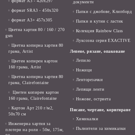
формат А3 - 420x297
документи
формат SRA3 - 450x320
Папки с джобове, Клипборд
формат А3+ 457x305
Папки и кутии с ластик
Цветна хартия 80 / 160 / 270
Колекция Rainbow Class
gsm
Луксозна серия EXACTIVE
Цветна копирна хартия 80
грама, Artist
Лепене, рязане, опаковане
Лепило
Цветен копирен картон
160 грама, Artist
Ножици
Цветна копирна хартия 80
Ленторезачки
грама, Clairefontaine
Лепящи ленти
Цветен копирен картон
160 грама, Clairefontaine
Ножове, остриета
Картон Арт 210 г/м2,
Писане, чертане, коригиране
50х70 см
Химикалки
Инженерна хартия за
Пълнители за химикалки
плотери на роли - 50м, 175м,