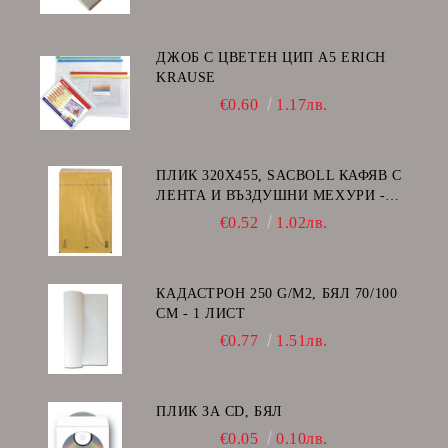
ДЖОБ С ЦВЕТЕН ЦИП A5 ERICH
KRAUSE
€0.60
1.17лв.
ПЛИК 320Х455, SACBOLL КАФЯВ С
ЛЕНТА И ВЪЗДУШНИ МЕХУРИ -
I/19
€0.52
1.02лв.
КАДАСТРОН 250 G/M2, БЯЛ 70/100
СМ - 1 ЛИСТ
€0.77
1.51лв.
ПЛИК ЗА CD, БЯЛ
€0.05
0.10лв.