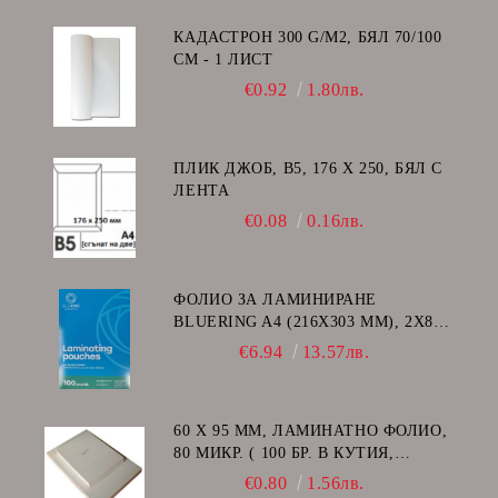
КАДАСТРОН 300 G/M2, БЯЛ 70/100
СМ - 1 ЛИСТ
€0.92
1.80лв.
ПЛИК ДЖОБ, В5, 176 Х 250, БЯЛ С
ЛЕНТА
€0.08
0.16лв.
ФОЛИО ЗА ЛАМИНИРАНЕ
BLUERING A4 (216X303 MM), 2X80
МИКРОНА 100 БР.
€6.94
13.57лв.
60 Х 95 ММ, ЛАМИНАТНО ФОЛИО,
80 МИКР. ( 100 БР. В КУТИЯ,
ГЛАНЦ )
€0.80
1.56лв.