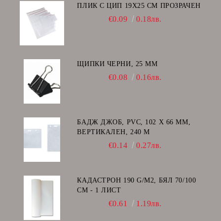
ПЛИК С ЦИП 19X25 CM ПРОЗРАЧЕН
€0.09
0.18лв.
ЩИПКИ ЧЕРНИ, 25 ММ
€0.08
0.16лв.
БАДЖ ДЖОБ, PVC, 102 Х 66 ММ,
ВЕРТИКАЛЕН, 240 Μ
€0.14
0.27лв.
КАДАСТРОН 190 G/M2, БЯЛ 70/100
СМ - 1 ЛИСТ
€0.61
1.19лв.