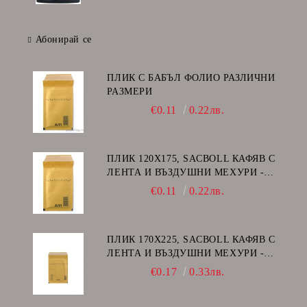
Абонирай се
ПЛИК С БАБЪЛ ФОЛИО РАЗЛИЧНИ
РАЗМЕРИ
€0.11
0.22лв.
ПЛИК 120Х175, SACBOLL КАФЯВ С
ЛЕНТА И ВЪЗДУШНИ МЕХУРИ -
А/11
€0.11
0.22лв.
ПЛИК 170Х225, SACBOLL КАФЯВ С
ЛЕНТА И ВЪЗДУШНИ МЕХУРИ -
C/13
€0.17
0.33лв.