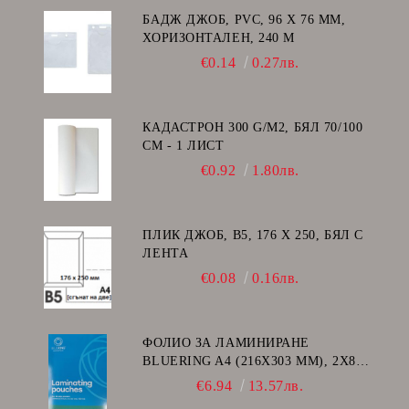
БАДЖ ДЖОБ, PVC, 96 Х 76 ММ,
ХОРИЗОНТАЛЕН, 240 Μ
€0.14
0.27лв.
КАДАСТРОН 300 G/M2, БЯЛ 70/100
СМ - 1 ЛИСТ
€0.92
1.80лв.
ПЛИК ДЖОБ, В5, 176 Х 250, БЯЛ С
ЛЕНТА
€0.08
0.16лв.
ФОЛИО ЗА ЛАМИНИРАНЕ
BLUERING A4 (216X303 MM), 2X80
МИКРОНА 100 БР.
€6.94
13.57лв.