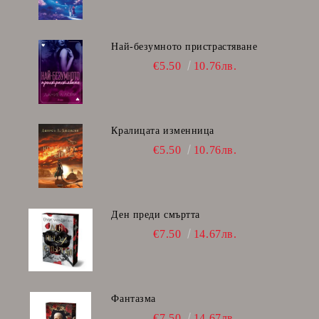
Най-безумното пристрастяване
€5.50
10.76лв.
Кралицата изменница
€5.50
10.76лв.
Ден преди смъртта
€7.50
14.67лв.
Фантазма
€7.50
14.67лв.