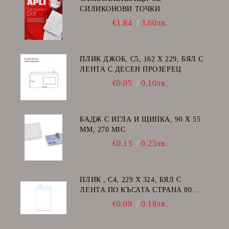
СИЛИКОНОВИ ТОЧКИ
€1.84
3.60лв.
ПЛИК ДЖОБ, C5, 162 Х 229, БЯЛ С
ЛЕНТА С ДЕСЕН ПРОЗЕРЕЦ
€0.05
0.10лв.
БАДЖ С ИГЛА И ЩИПКА, 90 Х 55
ММ, 270 MIC
€0.13
0.25лв.
ПЛИК , C4, 229 Х 324, БЯЛ С
ЛЕНТА ПО КЪСАТА СТРАНА 80
GSM
€0.09
0.18лв.