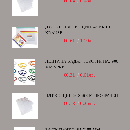
€0.04
0.08лв.
ДЖОБ С ЦВЕТЕН ЦИП А4 ERICH
KRAUSE
€0.61
1.19лв.
ЛЕНТА ЗА БАДЖ, ТЕКСТИЛНА, 900
ММ SPREE
€0.31
0.61лв.
ПЛИК С ЦИП 26X36 CM ПРОЗРАЧЕН
€0.13
0.25лв.
БАДЖ ПАНЕЛ, 85 Х 55 ММ,