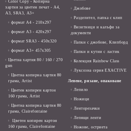
Color Copy - Копирна
хартия за цветен печат - А4,
Джобове
А3, SRA3, А3+
Разделител, папка с клип
формат А4 - 210x297
Визитници и калъфи за
формат А3 - 420x297
документи
формат SRA3 - 450x320
Папки с джобове, Клипборд
формат А3+ 457x305
Папки и кутии с ластик
Цветна хартия 80 / 160 / 270
Колекция Rainbow Class
gsm
Луксозна серия EXACTIVE
Цветна копирна хартия 80
грама, Artist
Лепене, рязане, опаковане
Лепило
Цветен копирен картон
160 грама, Artist
Ножици
Цветна копирна хартия 80
Ленторезачки
грама, Clairefontaine
Лепящи ленти
Цветен копирен картон
160 грама, Clairefontaine
Ножове, остриета