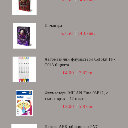
Енчантра
€7.50
14.67лв.
Автоматични флумастери Colokit FP-
C013 6 цвята
€4.00
7.82лв.
Флумастери MILAN Fine 06F12, с
тънък връх - 12 цвята
€3.00
5.87лв.
Пергел ARK обикновен PVC