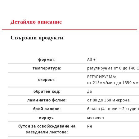
Детайлно описание
Свързани продукти
формат:
А3 +
температура:
регулируема от 0 до 140 
РЕГУЛИРУЕМА:
скорост:
от 215мм/мин до 1350 м
обратен ход:
да
ламинатно фолио:
от 80 до
350
микрона
брой валове:
6 вала (4 топли + 2 студе
корпус:
метален
бутон за освобождаване на
не
заседнали листове: