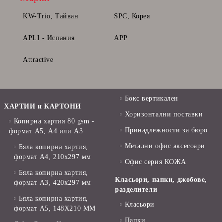
KW-Trio, Тайван
SPC, Корея
APLI - Испания
APP
Attractive
Бокс вертикален
ХАРТИИ и КАРТОНИ
Хоризонтални поставки
Копирна хартия 80 gsm -
Принадлежности за бюро
формат А5, А4 или А3
Метални офис аксесоари
Бяла копирна хартия,
формат А4, 210x297 мм
Офис серия КОЖА
Бяла копирна хартия,
Класьори, папки, джобове,
формат А3, 420x297 мм
разделители
Бяла копирна хартия,
Класьори
формат А5, 148X210 ММ
Папки