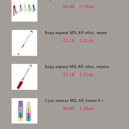
€0.40
0.78лв.
Борд маркер MILAN объл, черен
€1.18
2.31лв.
Борд маркер MILAN объл, червен
€1.18
2.31лв.
Сухо лепило MILAN Sunset 8 г
€0.80
1.56лв.