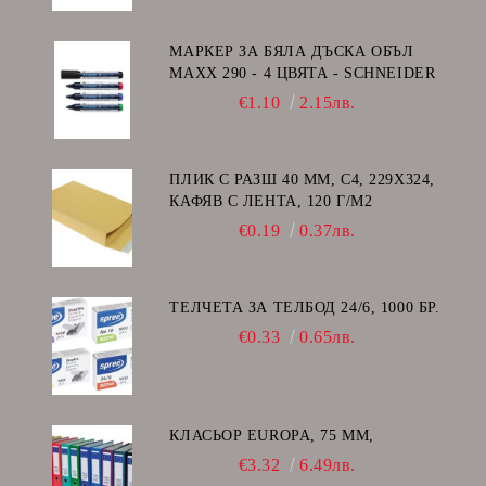
МАРКЕР ЗА БЯЛА ДЪСКА ОБЪЛ
MAXX 290 - 4 ЦВЯТА - SCHNEIDER
€1.10
2.15лв.
ПЛИК С РАЗШ 40 MM, C4, 229Х324,
КАФЯВ С ЛЕНТА, 120 Г/М2
€0.19
0.37лв.
ТЕЛЧЕТА ЗА ТЕЛБОД 24/6, 1000 БР.
€0.33
0.65лв.
КЛАСЬОР EUROPA, 75 ММ,
€3.32
6.49лв.