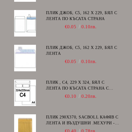
ПЛИК ДЖОБ, C5, 162 Х 229, БЯЛ С
ЛЕНТА ПО КЪСАТА СТРАНА
€0.05
0.10лв.
ПЛИК ДЖОБ, C5, 162 Х 229, БЯЛ С
ЛЕНТА
€0.05
0.10лв.
ПЛИК , C4, 229 Х 324, БЯЛ С
ЛЕНТА ПО КЪСАТА СТРАНА С
ДЕСЕН ПРОЗОРЕЦ
€0.10
0.20лв.
ПЛИК 290Х370, SACBOLL КАФЯВ С
ЛЕНТА И ВЪЗДУШНИ .МЕХУРИ -
H/18
€0.40
0.78лв.