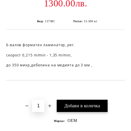
1300.00лв.
Код:
117381
Тегло:
15.500
кг
6-валов форматен ламинатор, рег.
скорост 0,215 m/min - 1,35 m/min,
до 350 микр,дебелина на медията до 3 мм ,
Добави в желани
OEM
Марка: