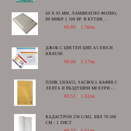
60 Х 95 ММ, ЛАМИНАТНО ФОЛИО,
80 МИКР. ( 100 БР. В КУТИЯ,
ГЛАНЦ )
€0.80
1.56лв.
ДЖОБ С ЦВЕТЕН ЦИП A5 ERICH
KRAUSE
€0.60
1.17лв.
ПЛИК 320Х455, SACBOLL КАФЯВ С
ЛЕНТА И ВЪЗДУШНИ МЕХУРИ -
I/19
€0.52
1.02лв.
КАДАСТРОН 250 G/M2, БЯЛ 70/100
СМ - 1 ЛИСТ
€0.77
1.51лв.