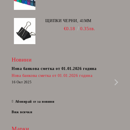
ЩИПКИ ЧЕРНИ, 41ММ
€0.18
0.35лв.
Новини
Нова банкова сметка от 01.01.2026 година
Пост
Нова банкова сметка от 01.01.2026 година
Радв
приб
16 Окт 2025
да п
28 Фе
Абонирай се за новини
Виж всички
Марки