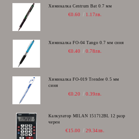
Химикалка Centrum Bat 0.7 мм
€0.60
1.17лв.
Химикалка FO-04 Tango 0.7 мм синя
€0.40
0.78лв.
Химикалка FO-019 Trendee 0.5 мм
синя
€0.20
0.39лв.
Калкулатор MILAN 151712BL 12 разр
черен
€15.00
29.34лв.